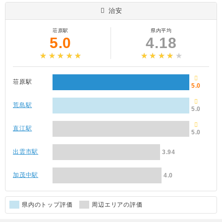
治安
荘原駅
県内平均
5.0
4.18
荘原駅
5.0
荒島駅
5.0
直江駅
5.0
出雲市駅
3.94
加茂中駅
4.0
県内のトップ評価
周辺エリアの評価