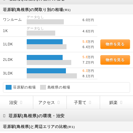
荘原駅(島根県)の間取り別の相場
(※1)
データなし
ワンルーム
6.0
万円
データなし
1K
4.6
万円
5.8
万円
1LDK
物件を見る
6.4
万円
5.8
万円
2LDK
物件を見る
7.2
万円
6.3
万円
3LDK
8.1
万円
荘原駅の相場
島根県の相場
治安
アクセス
子育て
娯楽
荘原駅(島根県)の環境・治安
荘原駅(島根県)と周辺エリアの比較
(※1)