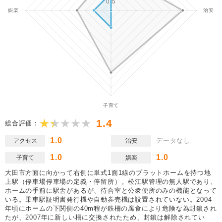
1.4
総合評価：
1.0
データなし
アクセス
治安
1.0
1.0
子育て
娯楽
大田市方面に向かって右側に単式1面1線のプラットホームを持つ地
上駅（停車場停車場の定義・停留所）。松江駅管理の無人駅であり、
ホームの手前に駅舎があるが、待合室と公衆便所のみの機能となって
いる。乗車駅証明書発行機や自動券売機は設置されていない。2004
年頃にホームの下関側の40m程が鉄柵の腐食により危険な為封鎖され
たが、2007年に新しい柵に交換されたため、封鎖は解除されてい