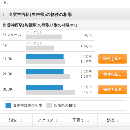
る。
出雲神西駅(島根県)の物件の相場
出雲神西駅(島根県)の間取り別の相場
(※1)
データなし
ワンルーム
6.0
万円
データなし
1K
4.6
万円
6.2
万円
1LDK
物件を見る
6.4
万円
6.2
万円
2LDK
物件を見る
7.2
万円
6.1
万円
3LDK
物件を見る
8.1
万円
出雲神西駅の相場
島根県の相場
治安
アクセス
子育て
娯楽