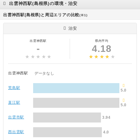
出雲神西駅(島根県)の環境・治安
出雲神西駅(島根県)と周辺エリアの比較
(※1)
治安
出雲神西駅
県内平均
-
4.18
出雲神西駅
データなし
荒島駅
5.0
直江駅
5.0
出雲市駅
3.94
西出雲駅
4.0