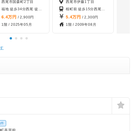
西尾市国森町2丁目
西尾市伊藤1丁目
徒歩35分
福地 徒歩34分
「近鉄名古屋線 米野」 徒歩15分
西尾 徒歩40分
西尾口 徒歩49分
桜町前 徒歩15分
西尾口 徒歩20分
米津
6.4
万円
5.4
万円
/ 2,900円
/ 2,300円
1階 /
2025年05月
1階 /
2009年08月
す
物件
畑町喜平前