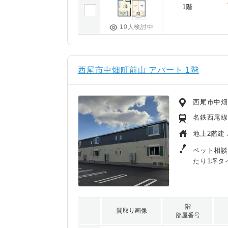
1階
10人検討中
西尾市中畑町前山 アパート 1階
西尾市中
名鉄西尾線/
地上2階建 
ペット相談
たり1坪タ
階
間取り画像
部屋番号