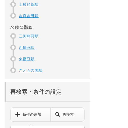
上横須賀駅
吉良吉田駅
名鉄蒲郡線
三河鳥羽駅
西幡豆駅
東幡豆駅
こどもの国駅
再検索・条件の設定
条件の追加
再検索
ペット可などの詳細検索