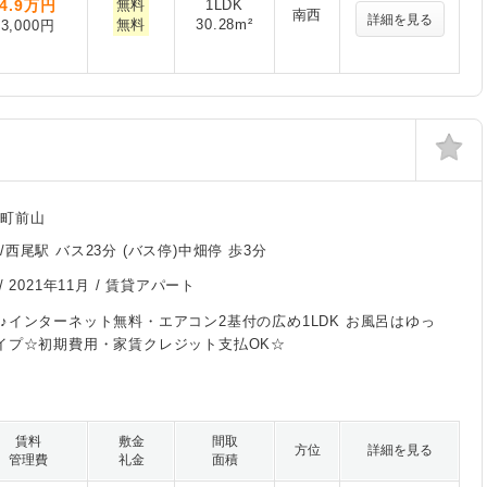
4.9
万円
無料
1LDK
南西
詳細を見る
無料
30.28m²
3,000円
畑町前山
西尾駅 バス23分 (バス停)中畑停 歩3分
/
2021年11月
/ 賃貸アパート
♪インターネット無料・エアコン2基付の広め1LDK お風呂はゆっ
イプ☆初期費用・家賃クレジット支払OK☆
賃料
敷金
間取
方位
詳細を見る
管理費
礼金
面積