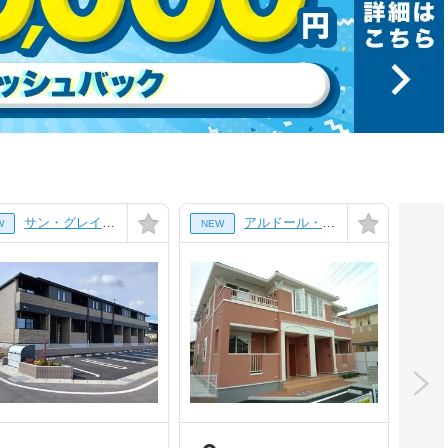
サン・グレイスⅤ[1階]
アルドール・Y[1階]
W
NEW