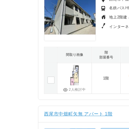
名鉄バス/
地上2階建 
インターネ
階
間取り画像
部屋番号
1階
2人検討中
西尾市中畑町矢無 アパート 1階