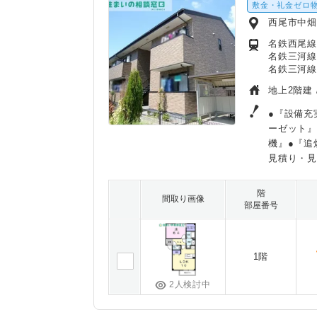
敷金・礼金ゼロ
西尾市中
名鉄西尾線/
名鉄三河線
名鉄三河線
地上2階建 
●『設備充
ーゼット』
機』●『追
見積り・
階
間取り画像
部屋番号
1階
2人検討中