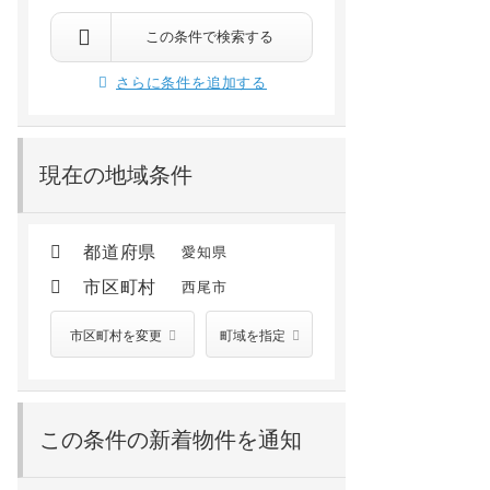
西尾市中畑町宮東
西尾市中畑町矢無
 徒歩27分
碧南 徒歩55分
碧南中央 徒歩44分
新川町 徒歩57分
西尾 徒歩49分
碧南中央 徒歩49分
この条件で検索する
5.4
万円
4.7
万円
/ 1,800円
/ 2,200円
さらに条件を追加する
2階 /
2017年02月
1階 /
2006年03月
現在の地域条件
都道府県
愛知県
市区町村
西尾市
市区町村を変更
町域を指定
この条件の新着物件を通知