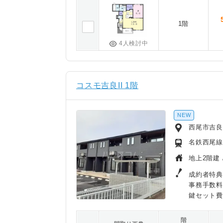
1階
4人検討中
コスモ吉良II 1階
NEW
西尾市吉
名鉄西尾線
地上2階建 
成約者特典
事務手数料
鍵セット費3
階