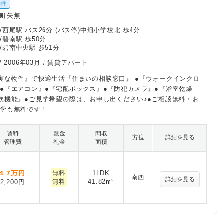
物件
畑町矢無
西尾駅 バス26分 (バス停)中畑小学校北 歩4分
/碧南駅 歩50分
/碧南中央駅 歩51分
/
2006年03月
/ 賃貸アパート
実な物件』で快適生活『住まいの相談窓口』 ●『ウォークインクロ
●『エアコン』●『宅配ボックス』●『防犯カメラ』●『浴室乾燥
炊機能』●ご見学希望の際は、お申し出ください♪●ご相談無料・お
見学も無料です！
賃料
敷金
間取
方位
詳細を見る
管理費
礼金
面積
4.7
万円
無料
1LDK
南西
詳細を見る
無料
41.82m²
2,200円