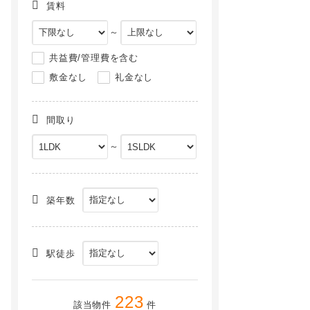
賃料
～
共益費/管理費を含む
敷金なし
礼金なし
間取り
～
さくら1[2階]
グリーンアヴェニュー[1階]
NEW
NEW
築年数
駅徒歩
223
該当物件
件