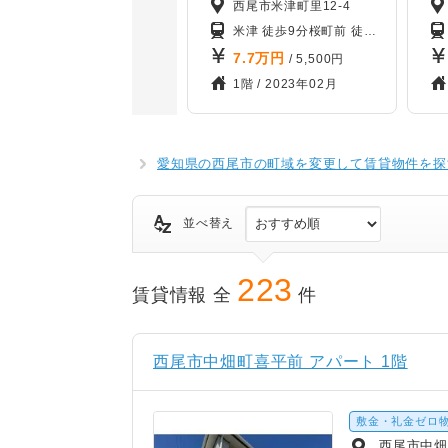
西尾市米津町里12-4
米津 徒歩9分
桜町前 徒歩21分
西尾口 
7.7
万円
/ 5,500円
1階 /
2023年02月
愛知県の西尾市の町域を変更して賃貸物件を探
並べ替え
223
賃貸情報 全
件
西尾市中畑町喜平前 アパート 1階
敷金・礼金ゼロ
西尾市中