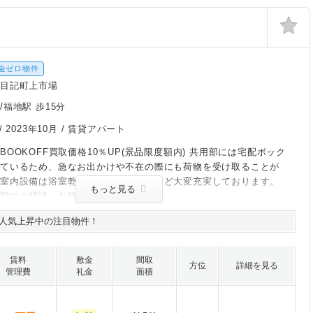
金ゼロ物件
道目記町上市場
/福地駅 歩15分
/
2023年10月
/ 賃貸アパート
BOOKOFF買取価格10％UP(景品限度額内) 共用部には宅配ボック
しているため、急なお出かけや不在の際にも荷物を受け取ることが
。室内設備は浴室乾燥機・洗面所独立など大変充実しております。
もっと見る
時期のご相談、お待ちしております。
人気上昇中の注目物件！
賃料
敷金
間取
方位
詳細を見る
管理費
礼金
面積