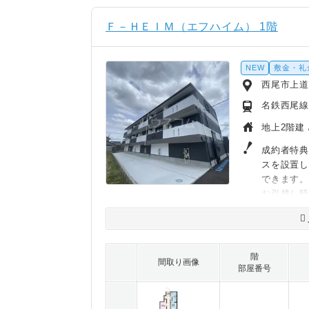
Ｆ－ＨＥＩＭ（エフハイム） 1階
NEW
敷金・礼
西尾市上
名鉄西尾線
地上2階建 
成約者特典
スを設置
できます
お引越し
階
間取り画像
部屋番号