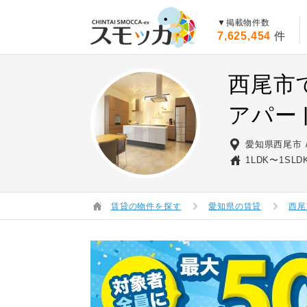
賃貸スモッカ
▼掲載物件数
7,625,454
件
西尾市
アパー
愛知県西尾市
1LDK〜1SLD
賃貸の物件を探す
愛知県の賃貸
西尾