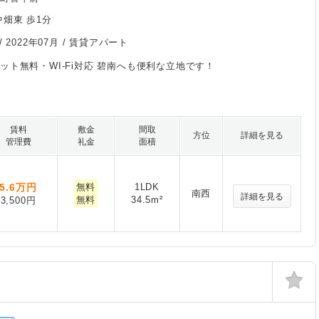
中畑東 歩1分
/
2022年07月
/ 賃貸アパート
ット無料・WI-Fi対応 碧南へも便利な立地です！
賃料
敷金
間取
方位
詳細を見る
管理費
礼金
面積
5.6
万円
無料
1LDK
南西
詳細を見る
無料
34.5m²
3,500円