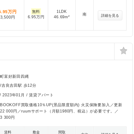
5.95
万円
無料
1LDK
南
詳細を見る
6.95万円
46.69m²
3,500円
良町富好新田四縄
/吉良吉田駅 歩12分
/
2023年01月
/ 賃貸アパート
BOOKOFF買取価格10％UP(景品限度額内) 火災保険要加入／更新
22 000円／ruumサポート（月額1980円、税込）が必要です。／
 300円
賃料
敷金
間取