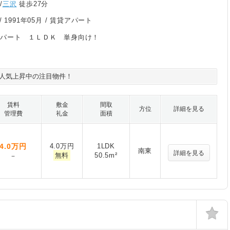
/
三沢
徒歩27分
/
1991年05月
/ 賃貸アパート
アパート １ＬＤＫ 単身向け！
人気上昇中の注目物件！
賃料
敷金
間取
方位
詳細を見る
管理費
礼金
面積
4.0
万円
4.0万円
1LDK
南東
詳細を見る
無料
50.5m²
－