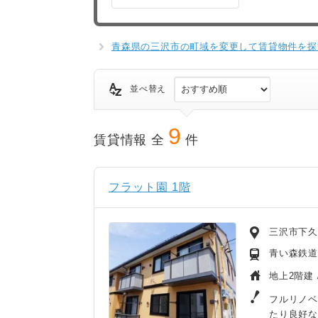
青森県の三沢市の町域を変更して賃貸物件を探
並べ替え
9
賃貸情報 全
件
フラット園 1階
三沢市下
青い森鉄道/
地上2階建 
フルリノベ
たり良好な