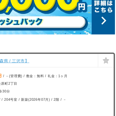
森県 / 三沢市】
円
/ －(管理費) / 敷金：
無料
/ 礼金：
1ヶ月
松原町2丁目
歩30分
²
/ 204号室 /
新築(2026年07月)
/ 2階 / －