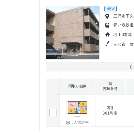
NEW
三沢市下久
青い森鉄道
地上3階建 
三沢市 
階
間取り画像
部屋番号
3階
301号室
5人検討中