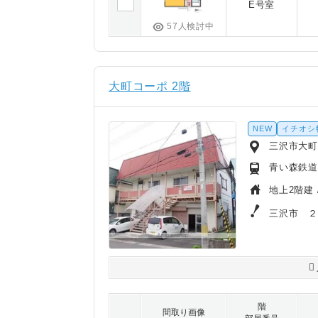
E号室
57人検討中
大町コーポ 2階
NEW
イチオシ
三沢市大町2
青い森鉄道
地上2階建 
三沢市 
階
間取り画像