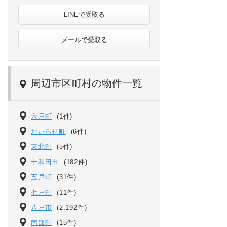
LINEで受取る
メールで受取る
周辺市区町村の物件一覧
六戸町
(1件)
おいらせ町
(6件)
東北町
(5件)
十和田市
(182件)
五戸町
(31件)
七戸町
(11件)
八戸市
(2,192件)
南部町
(15件)