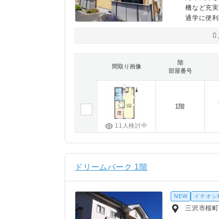
機など充
通学に便
階
間取り画像
部屋番号
1階
11人検討中
ドリームパーク 1階
NEW
イチオシ
三沢市桜町2