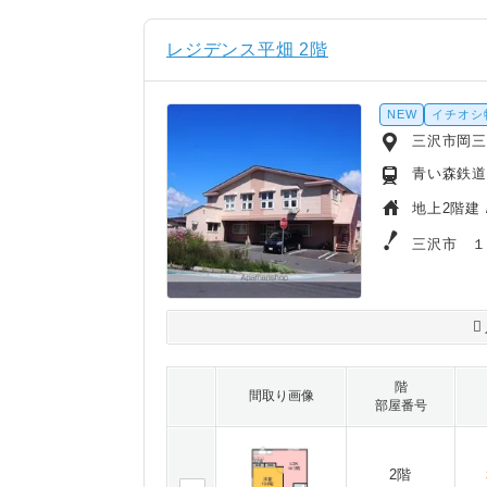
レジデンス平畑 2階
NEW
イチオシ
三沢市岡三沢
青い森鉄道
地上2階建 
三沢市 
階
間取り画像
部屋番号
2階