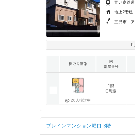
青い森鉄道
地上2階建 
三沢市 
階
間取り画像
部屋番号
1階
C号室
20人検討中
ブレインマンション堀口 3階