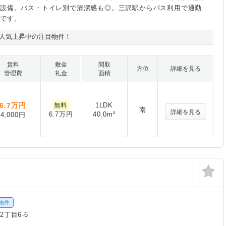
実設備。バス・トイレ別で清潔感も◎。三沢駅からバス利用で通勤
利です。
人気上昇中の注目物件！
賃料
敷金
間取
方位
詳細を見る
管理費
礼金
面積
6.7
万円
無料
1LDK
南
詳細を見る
6.7万円
40.0m²
4,000円
物件
丁目6-6