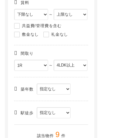
賃料
～
共益費/管理費を含む
敷金なし
礼金なし
間取り
～
築年数
駅徒歩
9
該当物件
件