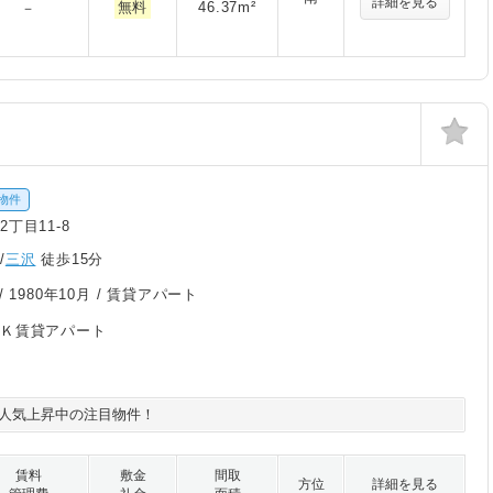
詳細を見る
無料
46.37m²
－
物件
丁目11-8
/
三沢
徒歩15分
/
1980年10月
/ 賃貸アパート
２Ｋ賃貸アパート
人気上昇中の注目物件！
賃料
敷金
間取
方位
詳細を見る