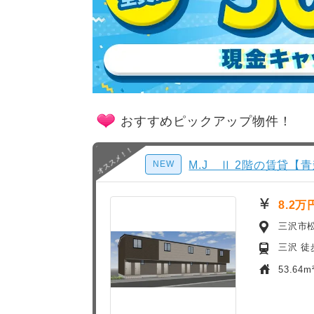
おすすめピックアップ物件！
NEW
M.J Ⅱ 2階の賃貸【青
8.2万
三沢市
三沢 徒
53.64m