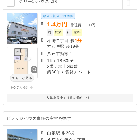
クリーンハウス 2階
敷金・礼金ゼロ物件
1.4
万円
管理費
1,500円
敷
無料
礼
無料
1分
柏崎二丁目 歩
本八戸駅 歩19分
八戸市類家１
1R
/
18.63m²
2階 / 地上2階建
築36年
/ 賃貸アパート
もっと見る
7人検討中
人気上昇中！注目の物件です！
ビレッジハウス白銀の空室を探す
白銀駅 歩26分