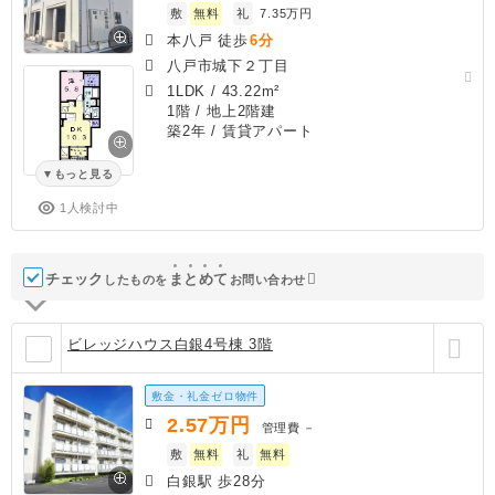
敷
無料
礼
7.35万円
本八戸 徒歩
6分
八戸市城下２丁目
1LDK
/
43.22m²
1階 / 地上2階建
築2年
/ 賃貸アパート
もっと見る
1人検討中
チェック
ま
と
め
て
したものを
お問い合わせ
ビレッジハウス白銀4号棟 3階
敷金・礼金ゼロ物件
2.57
万円
管理費
－
敷
無料
礼
無料
白銀駅 歩28分