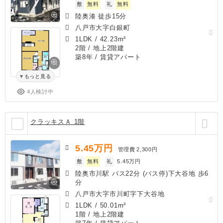
敷
無料
礼
無料
陸奥湊 徒歩15分
八戸市大字白銀町
1LDK
/
42.23m²
2階 / 地上2階建
築8年
/ 賃貸アパート
もっと見る
4人検討中
クラッキスＡ 1階
5.45
万円
管理費
2,300円
敷
無料
礼
5.45万円
陸奥市川駅 バス22分 (バス停)下大谷地 歩6
分
八戸市大字市川町字下大谷地
1LDK
/
50.01m²
1階 / 地上2階建