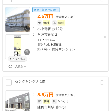
敷金・礼金ゼロ物件
2.5
万円
管理費
2,000円
敷
無料
礼
無料
小中野駅 歩12分
八戸市青葉２
1K
/
22.6m²
1階 / 地上3階建
築33年
/ 賃貸マンション
もっと見る
1人検討中
セングヤングＡ 1階
5.5
万円
管理費
2,900円
敷
無料
礼
5.5万円
陸奥市川駅 歩17分