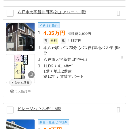
八戸市大字新井田字松山 アパート 1階
イチオシ物件
4.35
万円
管理費
2,900円
敷
無料
礼
4.55万円
本八戸駅 バス20分 (バス停)重地バス停 歩5
分
八戸市大字新井田字松山
1LDK
/
41.48m²
1階 / 地上2階建
築12年
/ 賃貸アパート
もっと見る
3人検討中
ビレッジハウス櫛引 5階
敷金・礼金ゼロ物件