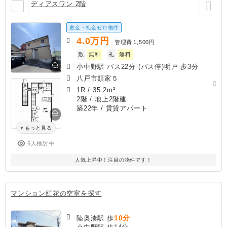
ディアスワン 2階
敷金・礼金ゼロ物件
4.0
万円
管理費
1,500円
敷
無料
礼
無料
小中野駅 バス22分 (バス停)明戸 歩3分
八戸市類家５
1R
/
35.2m²
2階 / 地上2階建
築22年
/ 賃貸アパート
もっと見る
6人検討中
人気上昇中！注目の物件です！
マンション紅花の空室を探す
10分
陸奥湊駅 歩