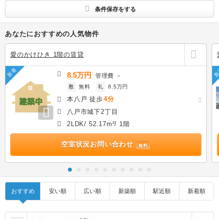
条件保存をする
あなたにおすすめの人気物件
愛のかけひき 1階の賃貸
新着
新
8.5万円
管理費
－
敷
無料
礼
8.5万円
本八戸 徒歩
4分
八戸市城下2丁目
2LDK/ 52.17m²/ 1階
空室状況お問い合わせ
無料
おすすめ
安い順
広い順
新築順
駅近順
新着順