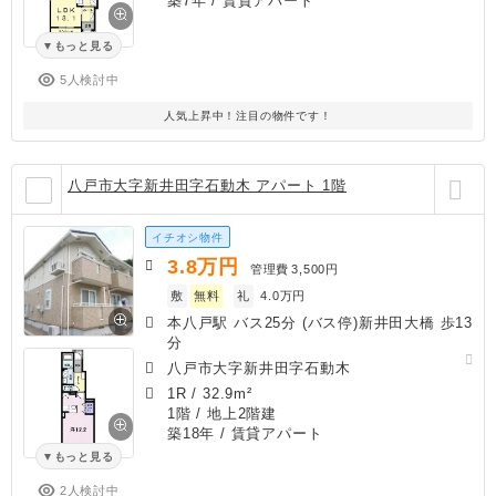
築7年
/ 賃貸アパート
もっと見る
5人検討中
人気上昇中！注目の物件です！
八戸市大字新井田字石動木 アパート 1階
イチオシ物件
3.8
万円
管理費
3,500円
敷
無料
礼
4.0万円
本八戸駅 バス25分 (バス停)新井田大橋 歩13
分
八戸市大字新井田字石動木
1R
/
32.9m²
1階 / 地上2階建
築18年
/ 賃貸アパート
もっと見る
2人検討中