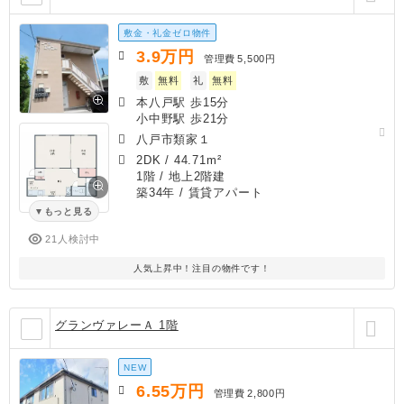
敷金・礼金ゼロ物件
3.9
万円
管理費
5,500円
敷
無料
礼
無料
本八戸駅 歩15分
小中野駅 歩21分
八戸市類家１
2DK
/
44.71m²
1階 / 地上2階建
築34年
/ 賃貸アパート
もっと見る
21人検討中
人気上昇中！注目の物件です！
グランヴァレーＡ 1階
NEW
6.55
万円
管理費
2,800円