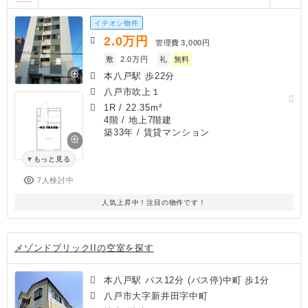
イチオシ物件
2.0
万円
管理費
3,000円
敷
2.0万円
礼
無料
本八戸駅 歩22分
八戸市吹上１
1R
/
22.35m²
4階 / 地上7階建
築33年
/ 賃貸マンション
もっと見る
7人検討中
人気上昇中！注目の物件です！
メゾンドブリックIIの空室を探す
本八戸駅 バス12分 (バス停)中町 歩1分
八戸市大字新井田字中町