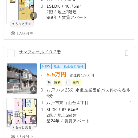
1SLDK
/
46.76m²
2階 / 地上2階建
築9年
/ 賃貸アパート
もっと見る
1人検討中
サンフィールドＢ 2階
NEW
敷金・礼金ゼロ物件
5.5
万円
管理費
1,900円
敷
無料
礼
無料
八戸 バス25分 水道企業団前バス停から徒歩
6分
八戸市東白山台４丁目
3LDK
/
67.64m²
2階 / 地上2階建
築24年
/ 賃貸アパート
もっと見る
3人検討中