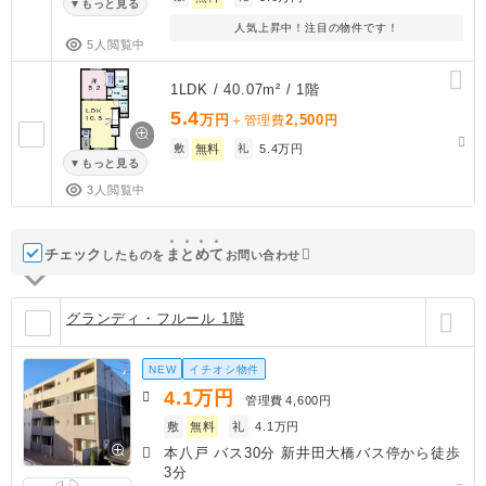
もっと見る
人気上昇中！注目の物件です！
5人閲覧中
1LDK / 40.07m² / 1階
5.4
万円
2,500
＋管理費
円
敷
無料
礼
5.4万円
もっと見る
3人閲覧中
チェック
ま
と
め
て
したものを
お問い合わせ
グランディ・フルール 1階
NEW
イチオシ物件
4.1
万円
管理費
4,600円
敷
無料
礼
4.1万円
本八戸 バス30分 新井田大橋バス停から徒歩
3分