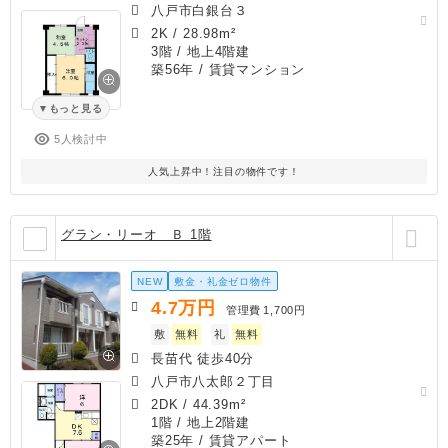
八戸市白銀台３
2K
/
28.98m²
3階 / 地上4階建
築56年
/ 賃貸マンション
もっと見る
5人検討中
人気上昇中！注目の物件です！
グラン・リーオ Ｂ 1階
NEW
敷金・礼金ゼロ物件
4.7
万円
管理費
1,700円
敷
無料
礼
無料
長苗代 徒歩40分
八戸市八太郎２丁目
2DK
/
44.39m²
1階 / 地上2階建
築25年
/ 賃貸アパート