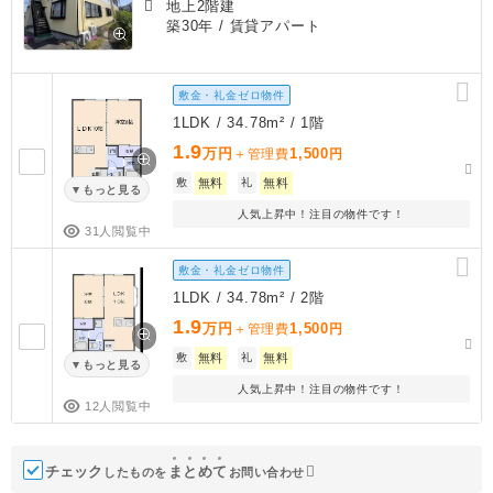
地上2階建
築30年
/ 賃貸アパート
敷金・礼金ゼロ物件
1LDK / 34.78m² / 1階
1.9
万円
1,500
＋管理費
円
敷
無料
礼
無料
もっと見る
人気上昇中！注目の物件です！
31人閲覧中
敷金・礼金ゼロ物件
1LDK / 34.78m² / 2階
1.9
万円
1,500
＋管理費
円
敷
無料
礼
無料
もっと見る
人気上昇中！注目の物件です！
12人閲覧中
チェック
ま
と
め
て
したものを
お問い合わせ