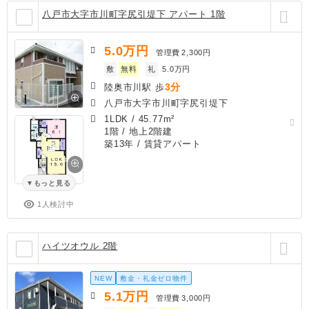
八戸市大字市川町字尻引堤下 アパート 1階
5.0
万円
管理費
2,300円
敷
無料
礼
5.0万円
3分
陸奥市川駅 歩
八戸市大字市川町字尻引堤下
1LDK
/
45.77m²
1階 / 地上2階建
築13年
/ 賃貸アパート
もっと見る
1人検討中
ハイツオウル 2階
NEW
敷金・礼金ゼロ物件
5.1
万円
管理費
3,000円