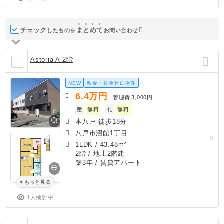
チェック
ま
と
め
て
したものを
お問い合わせ
Astoria A 2階
NEW
敷金・礼金ゼロ物件
6.4
万円
管理費
3,000円
敷
無料
礼
無料
本八戸 徒歩18分
八戸市沼館1丁目
1LDK
/
43.48m²
2階 / 地上2階建
築3年
/ 賃貸アパート
もっと見る
1人検討中