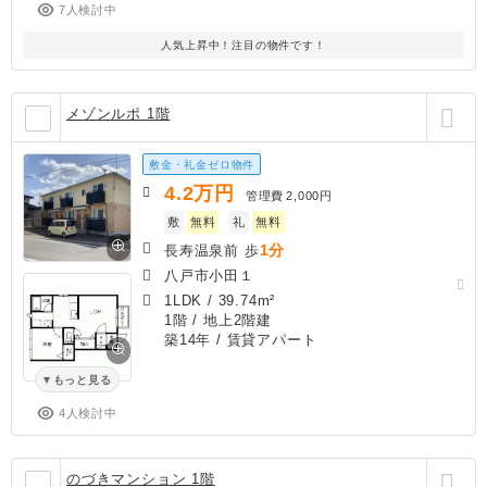
7人検討中
人気上昇中！注目の物件です！
メゾンルポ 1階
敷金・礼金ゼロ物件
4.2
万円
管理費
2,000円
敷
無料
礼
無料
1分
長寿温泉前 歩
八戸市小田１
1LDK
/
39.74m²
1階 / 地上2階建
築14年
/ 賃貸アパート
もっと見る
4人検討中
のづきマンション 1階