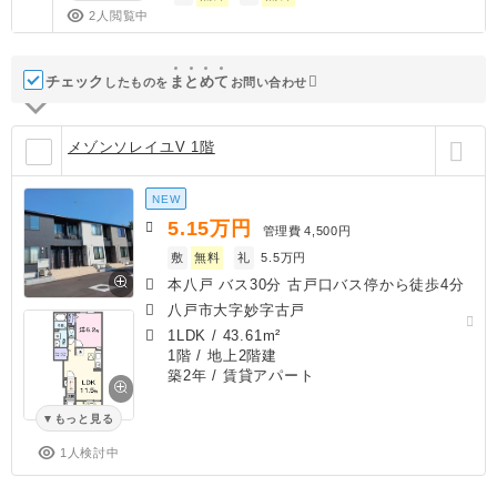
2人閲覧中
チェック
ま
と
め
て
したものを
お問い合わせ
メゾンソレイユV 1階
NEW
5.15
万円
管理費
4,500円
敷
無料
礼
5.5万円
本八戸 バス30分 古戸口バス停から徒歩4分
八戸市大字妙字古戸
1LDK
/
43.61m²
1階 / 地上2階建
築2年
/ 賃貸アパート
もっと見る
1人検討中