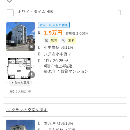
ホワイトタイム 4階
敷金・礼金ゼロ物件
1.9
万円
管理費
2,000円
敷
無料
礼
無料
小中野駅 歩11分
八戸市小中野７
1R
/
20.25m²
4階 / 地上4階建
築35年
/ 賃貸マンション
もっと見る
3人検討中
ル グランの空室を探す
本八戸 徒歩18分