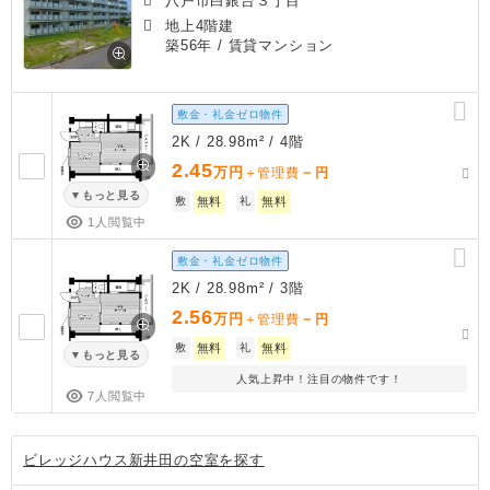
八戸市白銀台３丁目
地上4階建
築56年
/ 賃貸マンション
敷金・礼金ゼロ物件
2K / 28.98m² / 4階
2.45
万円
－
＋管理費
円
もっと見る
敷
無料
礼
無料
1人閲覧中
敷金・礼金ゼロ物件
2K / 28.98m² / 3階
2.56
万円
－
＋管理費
円
敷
無料
礼
無料
もっと見る
人気上昇中！注目の物件です！
7人閲覧中
ビレッジハウス新井田の空室を探す