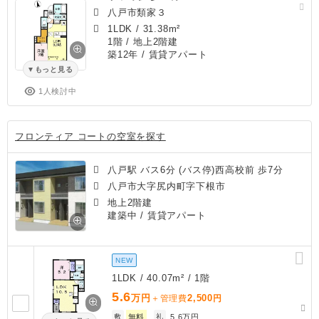
八戸市類家３
1LDK
/
31.38m²
1階 / 地上2階建
築12年
/ 賃貸アパート
もっと見る
1人検討中
フロンティア コートの空室を探す
八戸駅 バス6分 (バス停)西高校前 歩7分
八戸市大字尻内町字下根市
地上2階建
建築中
/ 賃貸アパート
NEW
1LDK / 40.07m² / 1階
5.6
万円
2,500
＋管理費
円
敷
無料
礼
5.6万円