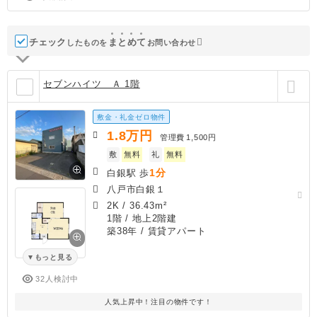
チェック
ま
と
め
て
したものを
お問い合わせ
セブンハイツ Ａ 1階
敷金・礼金ゼロ物件
1.8
万円
管理費
1,500円
敷
無料
礼
無料
1分
白銀駅 歩
八戸市白銀１
2K
/
36.43m²
1階 / 地上2階建
築38年
/ 賃貸アパート
もっと見る
32人検討中
人気上昇中！注目の物件です！