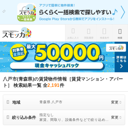
お気に入り
閲覧履歴
検索条件
検索
八戸市(青森県)の賃貸物件情報［賃貸マンション・アパー
ト］ 検索結果一覧
全
2,191
件
地域
青森県 八戸市
変更
指定なし
絞り込み条件
変更
家賃、間取り、設備条件などで絞り込めま
す