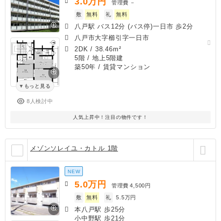
3.0
万円
管理費
－
敷
無料
礼
無料
八戸駅 バス12分 (バス停)一日市 歩2分
八戸市大字櫛引字一日市
2DK
/
38.46m²
5階 / 地上5階建
築50年
/ 賃貸マンション
もっと見る
8人検討中
人気上昇中！注目の物件です！
メゾンソレイユ・カトル 1階
NEW
5.0
万円
管理費
4,500円
敷
無料
礼
5.5万円
本八戸駅 歩25分
小中野駅 歩21分