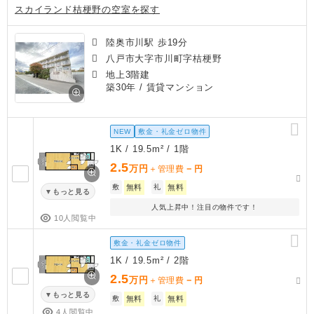
スカイランド桔梗野の空室を探す
陸奥市川駅 歩19分
八戸市大字市川町字桔梗野
地上3階建
築30年
/ 賃貸マンション
NEW
敷金・礼金ゼロ物件
1K / 19.5m² / 1階
2.5
万円
－
＋管理費
円
敷
無料
礼
無料
もっと見る
人気上昇中！注目の物件です！
10人閲覧中
敷金・礼金ゼロ物件
1K / 19.5m² / 2階
2.5
万円
－
＋管理費
円
もっと見る
敷
無料
礼
無料
4人閲覧中