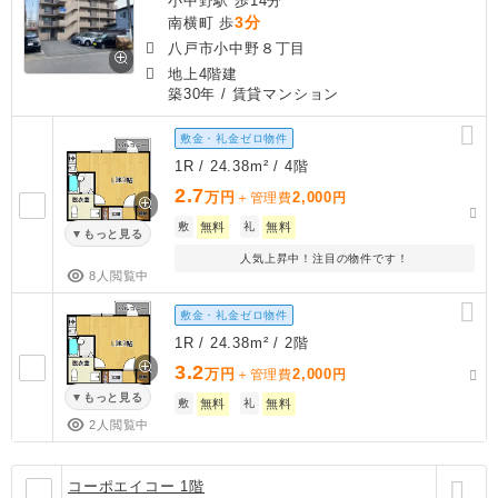
小中野駅 歩14分
3分
南横町 歩
八戸市小中野８丁目
地上4階建
築30年
/ 賃貸マンション
敷金・礼金ゼロ物件
1R / 24.38m² / 4階
2.7
万円
2,000
＋管理費
円
敷
無料
礼
無料
もっと見る
人気上昇中！注目の物件です！
8人閲覧中
敷金・礼金ゼロ物件
1R / 24.38m² / 2階
3.2
万円
2,000
＋管理費
円
もっと見る
敷
無料
礼
無料
2人閲覧中
コーポエイコー 1階