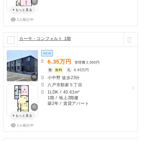
もっと見る
2人検討中
カーサ・コンフォルト 1階
NEW
6.35
万円
管理費
2,500円
敷
無料
礼
6.65万円
小中野 徒歩23分
八戸市類家５丁目
1LDK
/
43.61m²
1階 / 地上2階建
築2年
/ 賃貸アパート
もっと見る
1人検討中