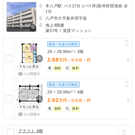
本八戸駅 バス17分 (バス停)新井田団地前 歩
1分
八戸市大字新井田字坂
地上4階建
築57年
/ 賃貸マンション
敷金・礼金ゼロ物件
2K / 28.98m² / 3階
2.68
万円
－
＋管理費
円
もっと見る
敷
無料
礼
無料
1人閲覧中
敷金・礼金ゼロ物件
2K / 28.98m² / 4階
2.62
万円
－
＋管理費
円
もっと見る
敷
無料
礼
無料
2人閲覧中
アテスト 4階