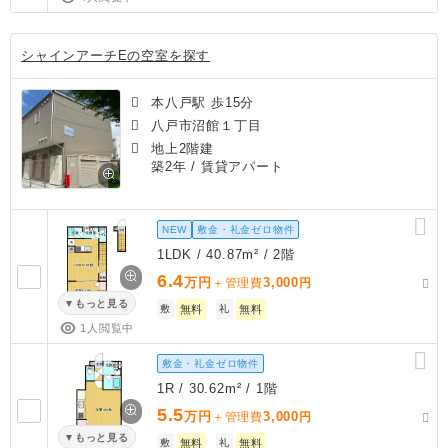
シャインアーチEの空室を探す
本八戸駅 歩15分
八戸市沼館１丁目
地上2階建
築2年
/ 賃貸アパート
NEW
敷金・礼金ゼロ物件
1LDK / 40.87m² / 2階
6.4
万円
3,000
＋管理費
円
もっと見る
敷
無料
礼
無料
1人閲覧中
敷金・礼金ゼロ物件
1R / 30.62m² / 1階
5.5
万円
3,000
＋管理費
円
もっと見る
敷
無料
礼
無料