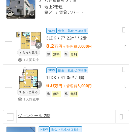
八戸市柏崎３丁目
地上2階建
築6年
/ 賃貸アパート
NEW
敷金・礼金ゼロ物件
3LDK / 77.22m² / 2階
8.2
万円
3,000
＋管理費
円
もっと見る
敷
無料
礼
無料
1人閲覧中
NEW
敷金・礼金ゼロ物件
1LDK / 41.0m² / 1階
6.0
万円
3,000
＋管理費
円
もっと見る
敷
無料
礼
無料
1人閲覧中
ヴァンクール 2階
NEW
敷金・礼金ゼロ物件