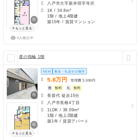
八戸市大字新井田字寺沢
1K
/
34.8m²
1階 / 地上4階建
築15年
/ 賃貸マンション
もっと見る
4人検討中
星の指輪 1階
NEW
敷金・礼金ゼロ物件
5.8
万円
管理費
3,000円
敷
無料
礼
無料
長苗代 徒歩15分
八戸市長根4丁目
1LDK
/
38.09m²
1階 / 地上2階建
築1年
/ 賃貸アパート
もっと見る