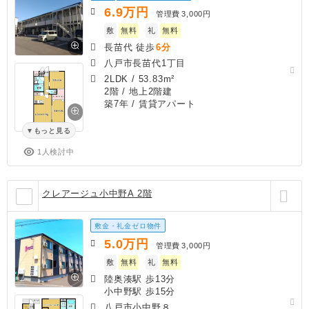
6.9
万円
管理費
3,000円
敷
無料
礼
無料
長苗代 徒歩
6分
八戸市長苗代1丁目
2LDK
/
53.83m²
2階 / 地上2階建
築7年
/ 賃貸アパート
もっと見る
1人検討中
クレアージュ小中野A 2階
敷金・礼金ゼロ物件
5.0
万円
管理費
3,000円
敷
無料
礼
無料
陸奥湊駅 歩13分
小中野駅 歩15分
八戸市小中野８