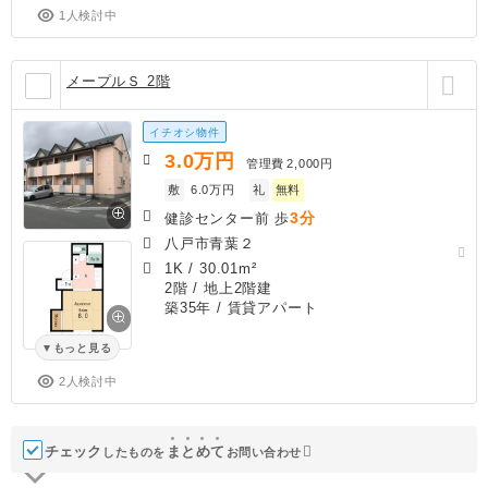
1人検討中
メープルＳ 2階
イチオシ物件
3.0
万円
管理費
2,000円
敷
6.0万円
礼
無料
3分
健診センター前 歩
八戸市青葉２
1K
/
30.01m²
2階 / 地上2階建
築35年
/ 賃貸アパート
もっと見る
2人検討中
チェック
ま
と
め
て
したものを
お問い合わせ