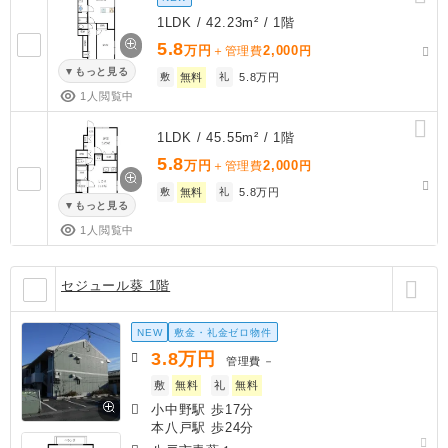
1LDK / 42.23m² / 1階
5.8
万円
2,000
＋管理費
円
もっと見る
敷
無料
礼
5.8万円
1人閲覧中
1LDK / 45.55m² / 1階
5.8
万円
2,000
＋管理費
円
敷
無料
礼
5.8万円
もっと見る
1人閲覧中
セジュール葵 1階
NEW
敷金・礼金ゼロ物件
3.8
万円
管理費
－
敷
無料
礼
無料
小中野駅 歩17分
本八戸駅 歩24分