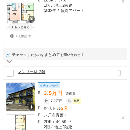
2LDK
/
57.8m²
1階 / 地上2階建
築32年
/ 賃貸アパート
もっと見る
1人検討中
チェック
ま
と
め
て
したものを
お問い合わせ
マンリーＭ 2階
イチオシ物件
3.5
万円
管理費
－
敷
7.0万円
礼
無料
2分
舘花下 歩
八戸市青葉１
2DK
/
40.59m²
2階 / 地上2階建