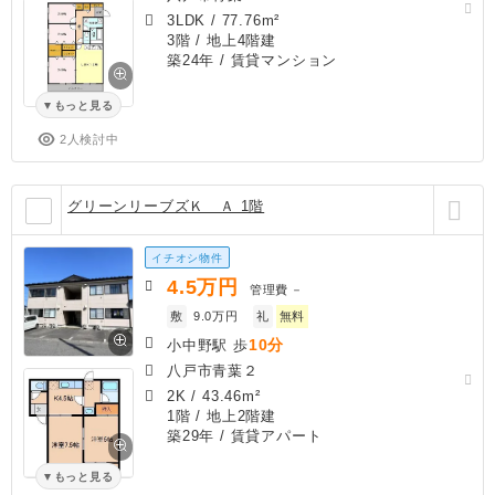
3LDK
/
77.76m²
3階 / 地上4階建
築24年
/ 賃貸マンション
もっと見る
2人検討中
グリーンリーブズＫ Ａ 1階
イチオシ物件
4.5
万円
管理費
－
敷
9.0万円
礼
無料
10分
小中野駅 歩
八戸市青葉２
2K
/
43.46m²
1階 / 地上2階建
築29年
/ 賃貸アパート
もっと見る