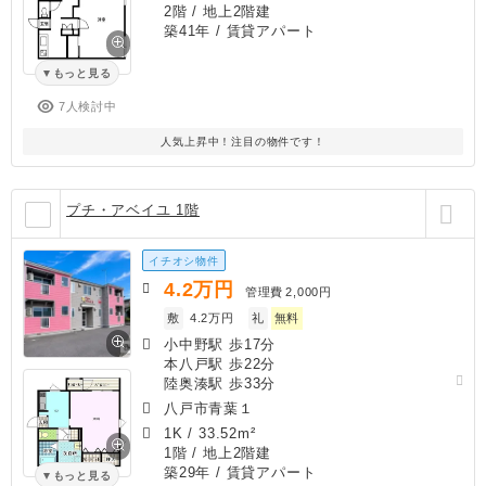
2階 / 地上2階建
築41年
/ 賃貸アパート
もっと見る
7人検討中
人気上昇中！注目の物件です！
プチ・アベイユ 1階
イチオシ物件
4.2
万円
管理費
2,000円
敷
4.2万円
礼
無料
小中野駅 歩17分
本八戸駅 歩22分
陸奥湊駅 歩33分
八戸市青葉１
1K
/
33.52m²
1階 / 地上2階建
築29年
/ 賃貸アパート
もっと見る