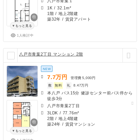
八戸市青葉１
1K
/
32.1m²
1階 / 地上2階建
築32年
/ 賃貸アパート
もっと見る
1人検討中
八戸市青葉2丁目 マンション 2階
NEW
7.7
万円
管理費
5,000円
敷
無料
礼
8.47万円
本八戸 バス15分 健診センター前バス停から
徒歩3分
八戸市青葉2丁目
3LDK
/
77.76m²
2階 / 地上4階建
築24年
/ 賃貸マンション
もっと見る