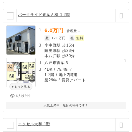
パークサイド青葉Ａ棟 1-2階
6.0
万円
管理費
－
敷
12.0万円
礼
無料
小中野駅 歩15分
陸奥湊駅 歩28分
本八戸駅 歩30分
八戸市青葉３
4DK
/
79.49m²
1-2階 / 地上2階建
築29年
/ 賃貸アパート
もっと見る
6人検討中
人気上昇中！注目の物件です！
エクセル大和 1階