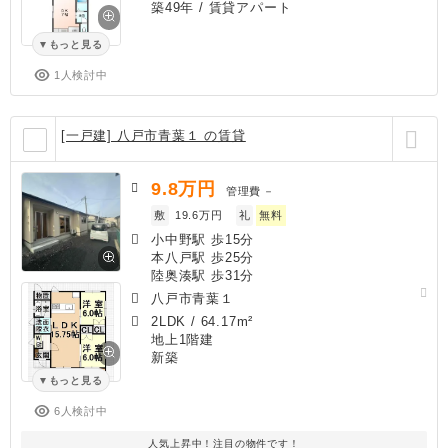
築49年
/ 賃貸アパート
もっと見る
1人検討中
[一戸建] 八戸市青葉１ の賃貸
9.8
万円
管理費
－
敷
19.6万円
礼
無料
小中野駅 歩15分
本八戸駅 歩25分
陸奥湊駅 歩31分
八戸市青葉１
2LDK
/
64.17m²
地上1階建
新築
もっと見る
6人検討中
人気上昇中！注目の物件です！