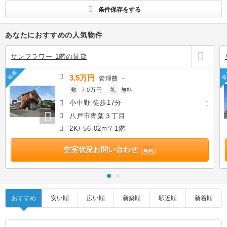
条件保存をする
あなたにおすすめの人気物件
サンフラワー 1階の賃貸
新着
新
3.5万円
管理費
－
敷
7.0万円
礼
無料
小中野 徒歩17分
八戸市青葉３丁目
2K/ 56.02m²/ 1階
空室状況お問い合わせ
無料
おすすめ
安い順
広い順
新築順
駅近順
新着順