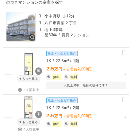
のづきマンションの空室を探す
小中野駅 歩12分
八戸市青葉２丁目
地上3階建
築33年
/ 賃貸マンション
敷金・礼金ゼロ物件
1K / 22.6m² / 1階
2.5
万円
2,000
＋管理費
円
敷
無料
礼
無料
もっと見る
人気上昇中！注目の物件です！
8人閲覧中
敷金・礼金ゼロ物件
1K / 22.6m² / 2階
2.5
万円
2,000
＋管理費
円
もっと見る
敷
無料
礼
無料
4人閲覧中