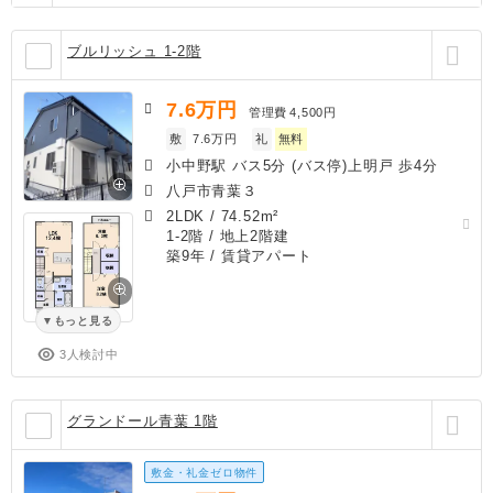
ブルリッシュ 1-2階
7.6
万円
管理費
4,500円
敷
7.6万円
礼
無料
小中野駅 バス5分 (バス停)上明戸 歩4分
八戸市青葉３
2LDK
/
74.52m²
1-2階 / 地上2階建
築9年
/ 賃貸アパート
もっと見る
3人検討中
グランドール青葉 1階
敷金・礼金ゼロ物件