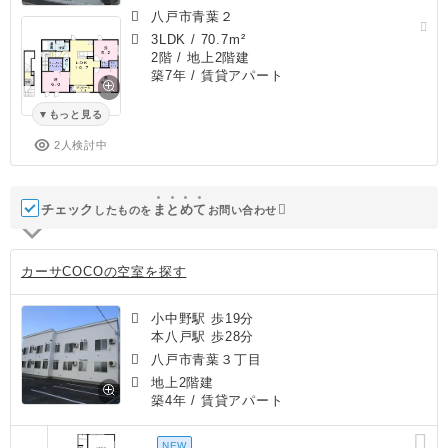
八戸市青葉２
3LDK
/
70.7m²
2階 / 地上2階建
築7年
/ 賃貸アパート
もっと見る
2人検討中
チェック
ま
と
め
て
したものを
お問い合わせ
カーサCOCOの空室を探す
小中野駅 歩19分
本八戸駅 歩28分
八戸市青葉３丁目
地上2階建
築4年
/ 賃貸アパート
NEW