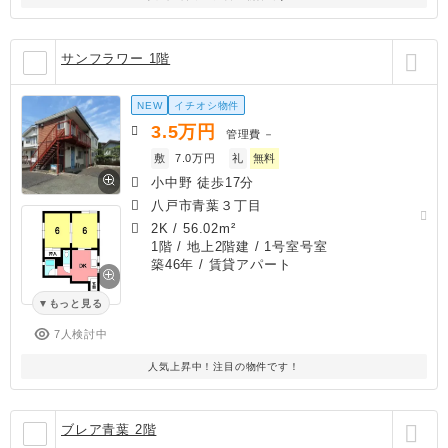
サンフラワー 1階
NEW
イチオシ物件
3.5
万円
管理費
－
敷
7.0万円
礼
無料
小中野 徒歩17分
八戸市青葉３丁目
2K
/
56.02m²
1階 / 地上2階建 / 1号室号室
築46年
/ 賃貸アパート
もっと見る
7人検討中
人気上昇中！注目の物件です！
ブレア青葉 2階