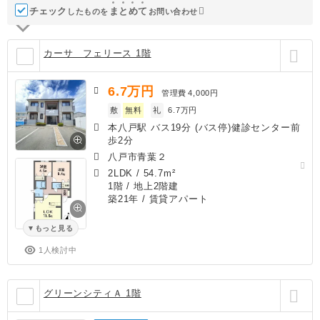
チェック
ま
と
め
て
したものを
お問い合わせ
カーサ フェリース 1階
6.7
万円
管理費
4,000円
敷
無料
礼
6.7万円
本八戸駅 バス19分 (バス停)健診センター前
歩2分
八戸市青葉２
2LDK
/
54.7m²
1階 / 地上2階建
築21年
/ 賃貸アパート
もっと見る
1人検討中
グリーンシティＡ 1階