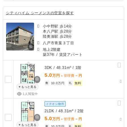
シティハイム シーメンスの空室を探す
小中野駅 歩14分
本八戸駅 歩28分
陸奥湊駅 歩28分
八戸市青葉３丁目
地上2階建
築37年
/ 賃貸アパート
3DK / 48.31m² / 1階
5.0
万円
－
＋管理費
円
敷
10.0万円
礼
無料
もっと見る
1人閲覧中
イチオシ物件
2LDK / 48.31m² / 2階
5.0
万円
－
＋管理費
円
もっと見る
敷
10.0万円
礼
無料