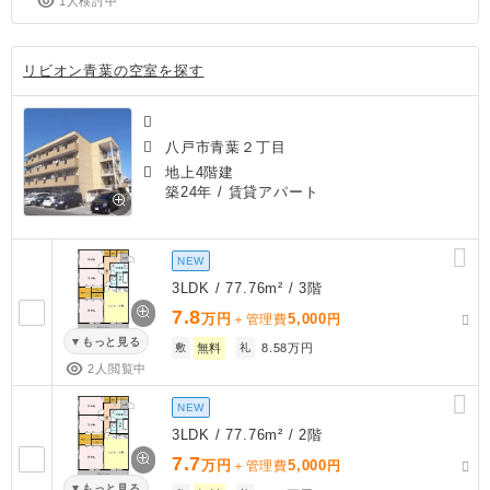
1人検討中
リビオン青葉の空室を探す
八戸市青葉２丁目
地上4階建
築24年
/ 賃貸アパート
NEW
3LDK / 77.76m² / 3階
7.8
万円
5,000
＋管理費
円
もっと見る
敷
無料
礼
8.58万円
2人閲覧中
NEW
3LDK / 77.76m² / 2階
7.7
万円
5,000
＋管理費
円
もっと見る