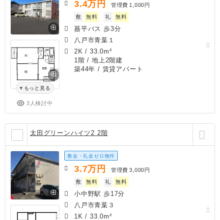
3.4
万円
管理費
1,000円
敷
無料
礼
無料
蟇平バス 歩3分
八戸市青葉１
2K
/
33.0m²
1階 / 地上2階建
築44年
/ 賃貸アパート
もっと見る
3人検討中
太田グリーンハイツ2 2階
敷金・礼金ゼロ物件
3.7
万円
管理費
3,000円
敷
無料
礼
無料
小中野駅 歩17分
八戸市青葉３
1K
/
33.0m²