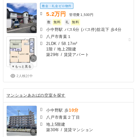
敷金・礼金ゼロ物件
5.2
万円
管理費
1,500円
敷
無料
礼
無料
小中野駅 バス6分 (バス停)舘花下 歩4分
八戸市青葉１
2LDK
/
58.17m²
1階 / 地上2階建
築29年
/ 賃貸アパート
もっと見る
2人検討中
マンションあおばの空室を探す
10分
小中野駅 歩
八戸市青葉２丁目
地上5階建
築30年
/ 賃貸マンション