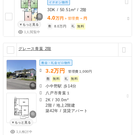
イチオシ物件
3DK / 50.51m² / 2階
4.0
万円
－
＋管理費
円
もっと見る
敷
8.0万円
礼
無料
1人閲覧中
グレース青葉 2階
敷金・礼金ゼロ物件
3.2
万円
管理費
1,000円
敷
無料
礼
無料
小中野駅 歩14分
八戸市青葉１
2K
/
30.0m²
2階 / 地上2階建
築42年
/ 賃貸アパート
もっと見る
1人検討中