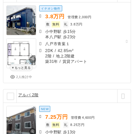
イチオシ物件
3.8
万円
管理費
2,000円
敷
無料
礼
3.8万円
小中野駅 歩15分
本八戸駅 歩23分
八戸市青葉１
2DK
/
42.85m²
2階 / 地上2階建
築31年
/ 賃貸アパート
もっと見る
2人検討中
アルバ 2階
NEW
7.25
万円
管理費
4,600円
敷
無料
礼
8.25万円
小中野駅 歩13分