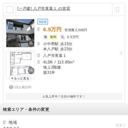
[一戸建] 八戸市青葉１ の賃貸
NEW
6.5
万円
管理費
2,000円
敷
無料
礼
6.5万円
小中野駅 歩15分
本八戸駅 歩23分
八戸市青葉１
4LDK
/
113.86m²
地上2階建
築31年
もっと見る
19人検討中
人気上昇中！注目の物件です！
検索エリア・条件の変更
地域
変更