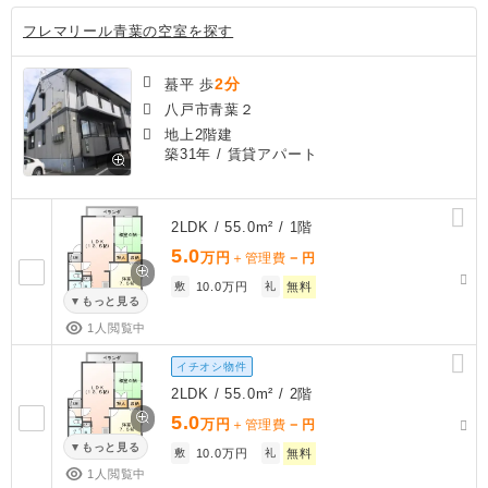
フレマリール青葉の空室を探す
2分
蟇平 歩
八戸市青葉２
地上2階建
築31年
/ 賃貸アパート
2LDK / 55.0m² / 1階
5.0
万円
－
＋管理費
円
敷
10.0万円
礼
無料
もっと見る
1人閲覧中
イチオシ物件
2LDK / 55.0m² / 2階
5.0
万円
－
＋管理費
円
もっと見る
敷
10.0万円
礼
無料
1人閲覧中