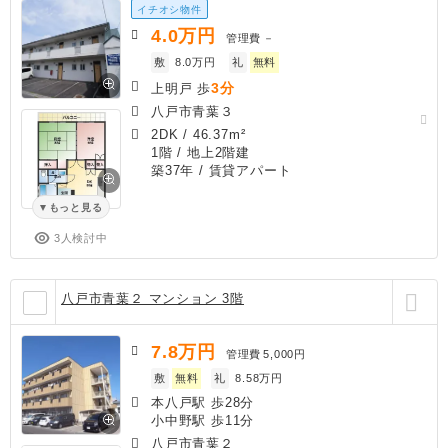
イチオシ物件
4.0
万円
管理費
－
敷
8.0万円
礼
無料
3分
上明戸 歩
八戸市青葉３
2DK
/
46.37m²
1階 / 地上2階建
築37年
/ 賃貸アパート
もっと見る
3人検討中
八戸市青葉２ マンション 3階
7.8
万円
管理費
5,000円
敷
無料
礼
8.58万円
本八戸駅 歩28分
小中野駅 歩11分
八戸市青葉２