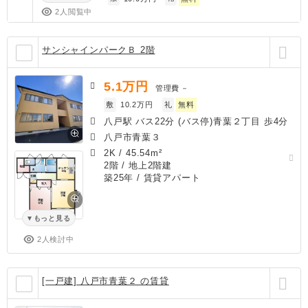
2人閲覧中
サンシャインパークＢ 2階
5.1
万円
管理費
－
敷
10.2万円
礼
無料
八戸駅 バス22分 (バス停)青葉２丁目 歩4分
八戸市青葉３
2K
/
45.54m²
2階 / 地上2階建
築25年
/ 賃貸アパート
もっと見る
2人検討中
[一戸建] 八戸市青葉２ の賃貸