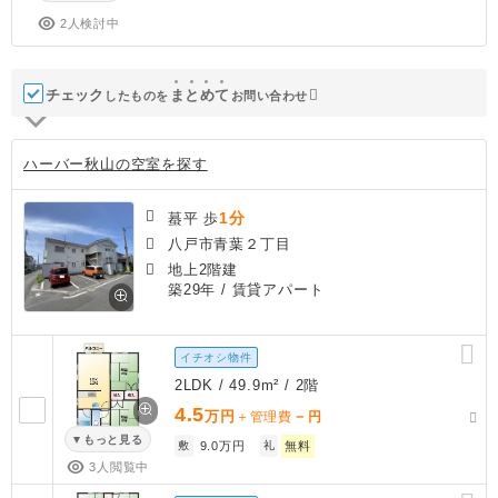
2人検討中
チェック
ま
と
め
て
したものを
お問い合わせ
ハーバー秋山の空室を探す
1分
蟇平 歩
八戸市青葉２丁目
地上2階建
築29年
/ 賃貸アパート
イチオシ物件
2LDK / 49.9m² / 2階
4.5
万円
－
＋管理費
円
もっと見る
敷
9.0万円
礼
無料
3人閲覧中