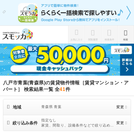
お気に入り
閲覧履歴
検索条件
検索
八戸市青葉(青森県)の賃貸物件情報［賃貸マンション・ア
パート］ 検索結果一覧
全
41
件
地域
青森県 青葉
変更
指定なし
絞り込み条件
変更
家賃、間取り、設備条件などで絞り込めま
す