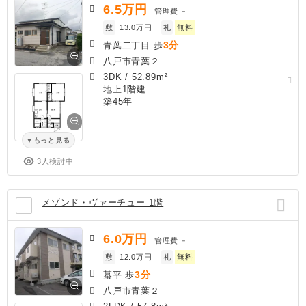
6.5
万円
管理費
－
敷
13.0万円
礼
無料
3分
青葉二丁目 歩
八戸市青葉２
3DK
/
52.89m²
地上1階建
築45年
もっと見る
3人検討中
メゾンド・ヴァーチュー 1階
6.0
万円
管理費
－
敷
12.0万円
礼
無料
3分
蟇平 歩
八戸市青葉２