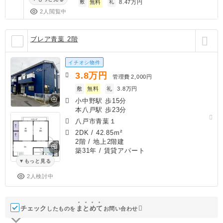
敷
無料
礼
8.47万円
2人閲覧中
ブレア青葉 2階
イチオシ物件
3.8
万円
管理費
2,000円
敷
無料
礼
3.8万円
小中野駅 歩15分
本八戸駅 歩23分
八戸市青葉１
2DK
/
42.85m²
2階 / 地上2階建
築31年
/ 賃貸アパート
もっと見る
2人検討中
チェック
ま
と
め
て
したものを
お問い合わせ