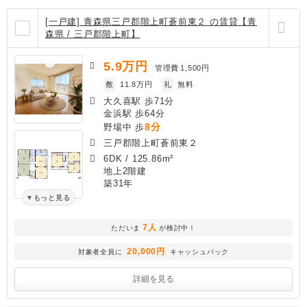
[一戸建] 青森県三戸郡階上町蒼前東２ の賃貸【青
森県 / 三戸郡階上町】
5.9
万円
管理費
1,500円
敷
11.8万円
礼
無料
大久喜駅 歩71分
金浜駅 歩64分
8分
野場中 歩
三戸郡階上町蒼前東２
6DK
/
125.86m²
地上2階建
築31年
もっと見る
7人
ただいま
が検討中！
20,000円
対象者全員に
キャッシュバック
詳細を見る