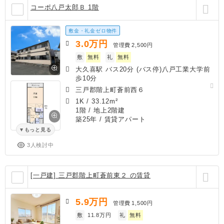
コーポ八戸太郎Ｂ 1階
敷金・礼金ゼロ物件
3.0
万円
管理費
2,500円
敷
無料
礼
無料
大久喜駅 バス20分 (バス停)八戸工業大学前
歩10分
三戸郡階上町蒼前西６
1K
/
33.12m²
1階 / 地上2階建
築25年
/ 賃貸アパート
もっと見る
3人検討中
[一戸建] 三戸郡階上町蒼前東２ の賃貸
5.9
万円
管理費
1,500円
敷
11.8万円
礼
無料