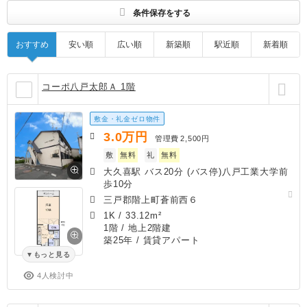
条件保存をする
おすすめ
安い順
広い順
新築順
駅近順
新着順
コーポ八戸太郎Ａ 1階
敷金・礼金ゼロ物件
3.0
万円
管理費
2,500円
敷
無料
礼
無料
大久喜駅 バス20分 (バス停)八戸工業大学前
歩10分
三戸郡階上町蒼前西６
1K
/
33.12m²
1階 / 地上2階建
築25年
/ 賃貸アパート
もっと見る
4人検討中