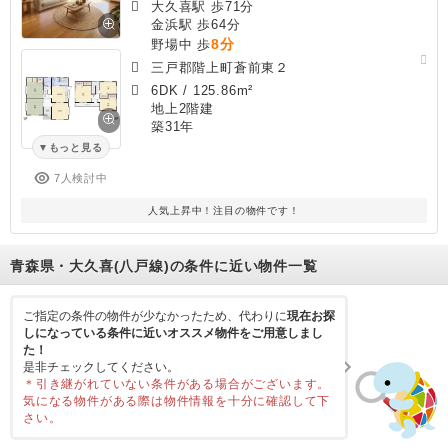
大久喜駅 歩71分
金浜駅 歩64分
8分
野場中 歩
三戸郡階上町蒼前東２
6DK
/
125.86m²
地上2階建
築31年
もっと見る
7人検討中
人気上昇中！注目の物件です！
青森県・大久喜(八戸線)の条件に近い物件一覧
ご指定の条件の物件が少なかったため、代わりに
現在お探
しになっている条件に近いオススメ物件をご用意しまし
た！
是非チェックしてください。
＊引き継がれていない条件がある場合がございます。
気になる物件がある際は物件情報を十分に確認して下
さい。