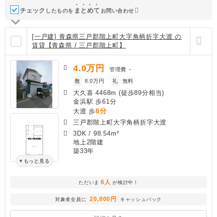
チェック
ま
と
め
て
したものを
お問い合わせ
[一戸建] 青森県三戸郡階上町大字角柄折字大渡 の
賃貸【青森県 / 三戸郡階上町】
4.0
万円
管理費
－
敷
8.0万円
礼
無料
大久喜 4468m (徒歩89分相当)
金浜駅 歩61分
8分
大渡 歩
三戸郡階上町大字角柄折字大渡
3DK
/
98.54m²
地上2階建
築33年
もっと見る
6人
ただいま
が検討中！
20,000円
対象者全員に
キャッシュバック