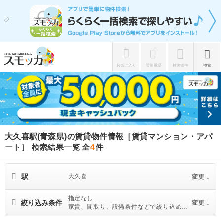
お気に入り
閲覧履歴
検索条件
検索
大久喜駅(青森県)の賃貸物件情報［賃貸マンション・アパ
ート］ 検索結果一覧
全
4
件
駅
大久喜
変更
指定なし
絞り込み条件
変更
家賃、間取り、設備条件などで絞り込めま
す