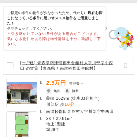
ご指定の条件の物件が少なかったため、代わりに
現在お探
しになっている条件に近いオススメ物件をご用意しまし
た！
是非チェックしてください。
＊引き継がれていない条件がある場合がございます。
気になる物件がある際は物件情報を十分に確認して下
さい。
[一戸建] 青森県南津軽郡田舎館村大字川部字中西
田 の賃貸【青森県 / 南津軽郡田舎館村】
2.5
万円
管理費
－
敷
無料
礼
無料
藤崎 1629m (徒歩33分相当)
10分
川部駅 歩
南津軽郡田舎館村大字川部字中西田
2K
/
29.81m²
地上1階建
築39年