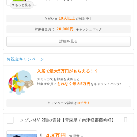
もっと見る
10人以上
ただいま
が検討中！
20,000円
対象者全員に
キャッシュバック
詳細を見る
お祝金キャンペーン
入居で最大5万円がもらえる！？
スモッカでお部屋を決めると
もれなく最大5万円
対象者全員に
をキャッシュバック!
キャンペーン詳細は
コチラ！
メゾン林V 2階の賃貸【青森県 / 南津軽郡藤崎町】
4.8
万円
管理費
－