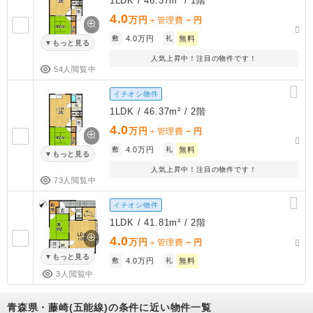
1LDK / 46.37m² / 1階
4.0
万円
－
＋管理費
円
敷
4.0万円
礼
無料
もっと見る
人気上昇中！注目の物件です！
54人閲覧中
イチオシ物件
1LDK / 46.37m² / 2階
4.0
万円
－
＋管理費
円
敷
4.0万円
礼
無料
もっと見る
人気上昇中！注目の物件です！
73人閲覧中
イチオシ物件
1LDK / 41.81m² / 2階
4.0
万円
－
＋管理費
円
もっと見る
敷
4.0万円
礼
無料
3人閲覧中
青森県・藤崎(五能線)の条件に近い物件一覧