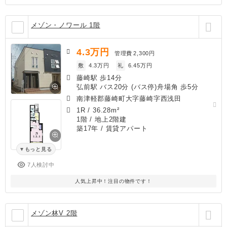
メゾン・ノワール 1階
4.3
万円
管理費
2,300円
敷
4.3万円
礼
6.45万円
藤崎駅 歩14分
弘前駅 バス20分 (バス停)舟場角 歩5分
南津軽郡藤崎町大字藤崎字西浅田
1R
/
36.28m²
1階 / 地上2階建
築17年
/ 賃貸アパート
もっと見る
7人検討中
人気上昇中！注目の物件です！
メゾン林V 2階