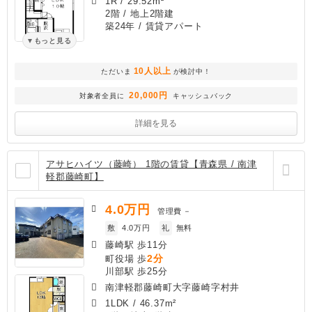
1R
/
29.52m²
2階 / 地上2階建
築24年
/ 賃貸アパート
もっと見る
10人以上
ただいま
が検討中！
20,000円
対象者全員に
キャッシュバック
詳細を見る
アサヒハイツ（藤崎） 1階の賃貸【青森県 / 南津
軽郡藤崎町】
4.0
万円
管理費
－
敷
4.0万円
礼
無料
藤崎駅 歩11分
2分
町役場 歩
川部駅 歩25分
南津軽郡藤崎町大字藤崎字村井
1LDK
/
46.37m²