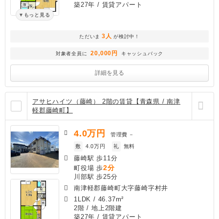
築27年
/ 賃貸アパート
もっと見る
3人
ただいま
が検討中！
20,000円
対象者全員に
キャッシュバック
詳細を見る
アサヒハイツ（藤崎） 2階の賃貸【青森県 / 南津
軽郡藤崎町】
4.0
万円
管理費
－
敷
4.0万円
礼
無料
藤崎駅 歩11分
2分
町役場 歩
川部駅 歩25分
南津軽郡藤崎町大字藤崎字村井
1LDK
/
46.37m²
2階 / 地上2階建
築27年
/ 賃貸アパート