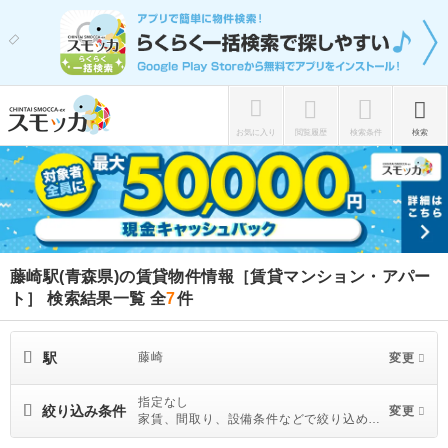
お気に入り
閲覧履歴
検索条件
検索
藤崎駅(青森県)の賃貸物件情報［賃貸マンション・アパー
ト］ 検索結果一覧
全
7
件
駅
藤崎
変更
指定なし
絞り込み条件
変更
家賃、間取り、設備条件などで絞り込めま
す