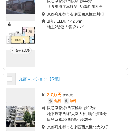
阪急京都線/西院駅 歩33分
ＪＲ東海道本線/西大路駅 歩28分
京都府京都市右京区西京極西川町
1階 / 1LDK / 42.3m²
地上2階建 / 賃貸アパート
もっと見る
▼
丸富マンション【5階】
2.7万円
管理費
ー
敷
無料
礼
無料
阪急京都線/西京極駅 歩12分
地下鉄東西線/太秦天神川駅 歩15分
阪急京都線/西院駅 歩20分
京都府京都市右京区西京極北大入町