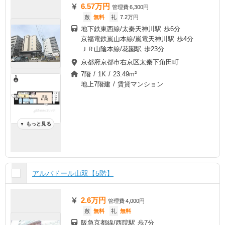
6.57万円
管理費
6,300円
敷
無料
礼
7.2万円
地下鉄東西線/太秦天神川駅 歩6分
京福電鉄嵐山本線/嵐電天神川駅 歩4分
ＪＲ山陰本線/花園駅 歩23分
京都府京都市右京区太秦下角田町
7階 / 1K / 23.49m²
地上7階建 / 賃貸マンション
もっと見る
▼
アルバドール山双【5階】
2.6万円
管理費
4,000円
敷
無料
礼
無料
阪急京都線/西院駅 歩7分