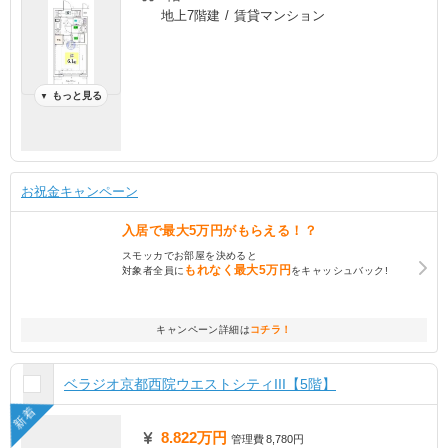
地上7階建 / 賃貸マンション
もっと見る
▼
お祝金キャンペーン
入居で
最大5万円
がもらえる！？
スモッカでお部屋を決めると
もれなく
最大5万円
対象者全員に
をキャッシュバック!
キャンペーン詳細は
コチラ！
ベラジオ京都西院ウエストシティIII【5階】
新着
8.822万円
管理費
8,780円