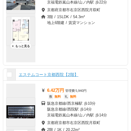
京福電鉄嵐山本線/山ノ内駅 歩22分
京都府京都市右京区西院月双町
3階 / 1SLDK / 54.3m²
地上6階建 / 賃貸マンション
もっと見る
▼
エステムコート京都西院【2階】
6.42万円
管理費
5,940円
敷
無料
礼
無料
阪急京都線/西京極駅 歩10分
阪急京都線/西院駅 歩14分
京福電鉄嵐山本線/山ノ内駅 歩14分
京都府京都市右京区西院月双町
2階 / 1K / 20.22m²