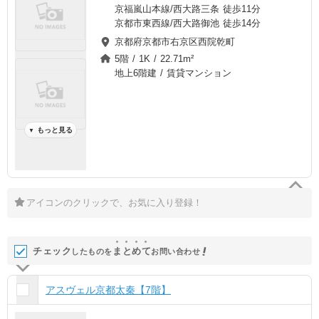
京福嵐山本線/西大路三条 徒歩11分
京都市東西線/西大路御池 徒歩14分
京都府京都市右京区西院乾町
5階 / 1K / 22.71m²
地上6階建 / 賃貸マンション
もっと見る
▼
アイコンのクリックで、お気に入り登録！
チェック
ま
と
め
て
したものを
お問い合わせ
アスヴェル京都太秦【7階】