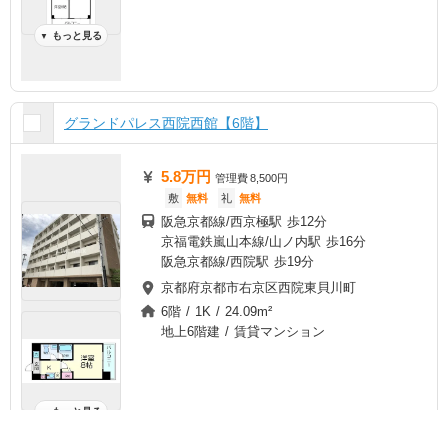
もっと見る
▼
グランドパレス西院西館【6階】
5.8万円
管理費
8,500円
敷
無料
礼
無料
阪急京都線/西京極駅 歩12分
京福電鉄嵐山本線/山ノ内駅 歩16分
阪急京都線/西院駅 歩19分
京都府京都市右京区西院東貝川町
6階 / 1K / 24.09m²
地上6階建 / 賃貸マンション
もっと見る
▼
チェック
ま
と
め
て