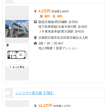
4.3万円
管理費
5,000円
敷
無料
礼
無料
阪急京都線/西京極駅 歩10分
地下鉄東西線/太秦天神川駅 歩18分
ＪＲ東海道本線/西大路駅 歩42分
京都府京都市右京区西京極北大入町
1階 / 1K / 20.4m²
地上3階建 / 賃貸マンション
もっと見る
▼
シャリマー西大路【7階】
15.3万円
管理費
1.1万円