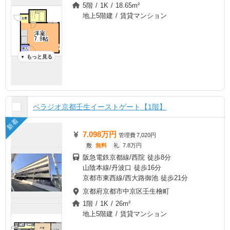
5階 / 1K / 18.65m²
地上5階建 / 賃貸マンション
もっと見る
▼
ベラジオ京都壬生イーストゲート【1階】
新着
7.098万円
管理費
7,020円
敷
無料
礼
7.8万円
阪急電鉄京都線/西院 徒歩8分
山陰本線/丹波口 徒歩16分
京都市東西線/西大路御池 徒歩21分
京都府京都市中京区壬生檜町
1階 / 1K / 26m²
地上5階建 / 賃貸マンション