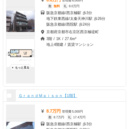
管理費
6,000円
敷
無料
礼
8.0万円
阪急京都線/西京極駅 歩3分
地下鉄東西線/太秦天神川駅 歩26分
阪急京都線/西院駅 歩24分
京都府京都市右京区西京極堤町
3階 / 1K / 27.6m²
地上4階建 / 賃貸マンション
もっと見る
▼
ＧｒａｎｄＭａｉｓｏｎ【1階】
8.7万円
管理費
5,000円
敷
8.7万円
礼
17.4万円
阪急京都線/西京極駅 歩3分