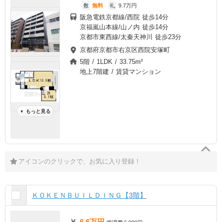
敷
無料
礼
9.7万円
阪急電鉄京都線/西院 徒歩14分
京福嵐山本線/山ノ内 徒歩14分
京都市東西線/太秦天神川 徒歩23分
京都府京都市右京区西院安塚町
5階 / 1LDK / 33.75m²
地上7階建 / 賃貸マンション
もっと見る
▼
アイコンのクリックで、お気に入り登録！
ＫＯＫＥＮＢＵＩＬＤＩＮＧ【3階】
6.6万円