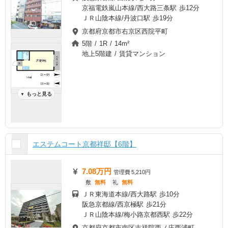
京福電鉄嵐山本線/西大路三条駅 歩12分
ＪＲ山陰本線/丹波口駅 歩19分
京都府京都市右京区西院平町
5階 / 1R / 14m²
地上5階建 / 賃貸マンション
もっと見る
▼
エステムコート京都祥邸【6階】
7.08万円
管理費
5,210円
敷
無料
礼
無料
ＪＲ東海道本線/西大路駅 歩10分
阪急京都線/西京極駅 歩21分
ＪＲ山陰本線/梅小路京都西駅 歩22分
京都府京都市南区吉祥院西ノ庄西浦町