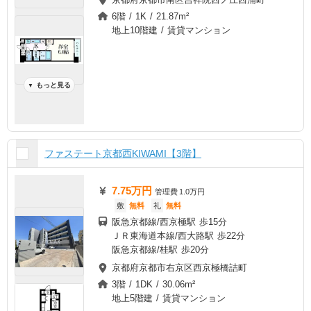
6階 / 1K / 21.87m²
地上10階建 / 賃貸マンション
もっと見る
▼
ファステート京都西KIWAMI【3階】
7.75万円
管理費
1.0万円
敷
無料
礼
無料
阪急京都線/西京極駅 歩15分
ＪＲ東海道本線/西大路駅 歩22分
阪急京都線/桂駅 歩20分
京都府京都市右京区西京極橋詰町
3階 / 1DK / 30.06m²
地上5階建 / 賃貸マンション