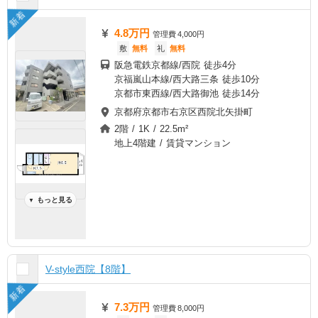
新着
4.8万円
管理費
4,000円
敷
無料
礼
無料
阪急電鉄京都線/西院 徒歩4分
京福嵐山本線/西大路三条 徒歩10分
京都市東西線/西大路御池 徒歩14分
京都府京都市右京区西院北矢掛町
2階 / 1K / 22.5m²
地上4階建 / 賃貸マンション
もっと見る
▼
V-style西院【8階】
新着
7.3万円
管理費
8,000円