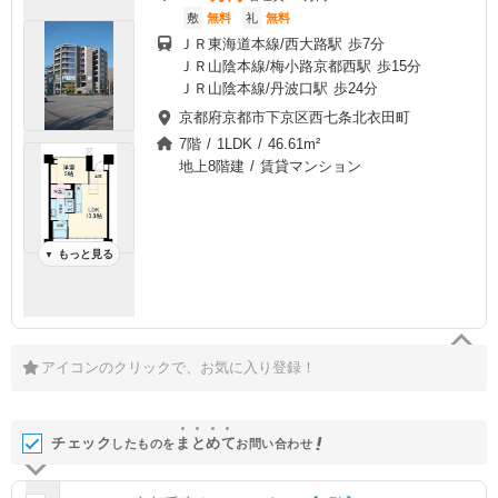
敷
無料
礼
無料
ＪＲ東海道本線/西大路駅 歩7分
ＪＲ山陰本線/梅小路京都西駅 歩15分
ＪＲ山陰本線/丹波口駅 歩24分
京都府京都市下京区西七条北衣田町
7階 / 1LDK / 46.61m²
地上8階建 / 賃貸マンション
もっと見る
▼
アイコンのクリックで、お気に入り登録！
チェック
ま
と
め
て
したものを
お問い合わせ