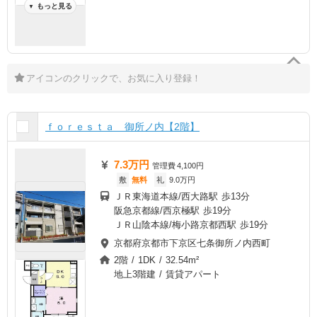
もっと見る
▼
アイコンのクリックで、お気に入り登録！
ｆｏｒｅｓｔａ 御所ノ内【2階】
7.3万円
管理費
4,100円
敷
無料
礼
9.0万円
ＪＲ東海道本線/西大路駅 歩13分
阪急京都線/西京極駅 歩19分
ＪＲ山陰本線/梅小路京都西駅 歩19分
京都府京都市下京区七条御所ノ内西町
2階 / 1DK / 32.54m²
地上3階建 / 賃貸アパート