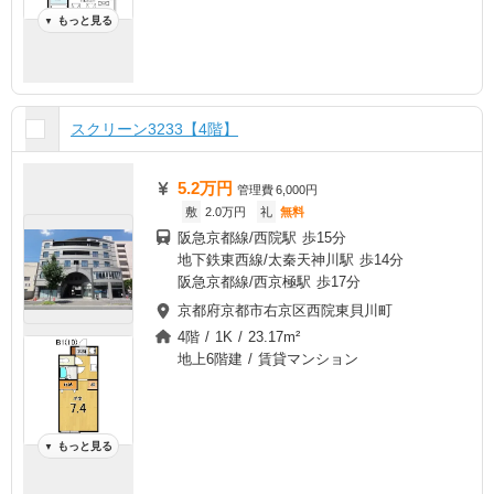
もっと見る
▼
スクリーン3233【4階】
5.2万円
管理費
6,000円
敷
2.0万円
礼
無料
阪急京都線/西院駅 歩15分
地下鉄東西線/太秦天神川駅 歩14分
阪急京都線/西京極駅 歩17分
京都府京都市右京区西院東貝川町
4階 / 1K / 23.17m²
地上6階建 / 賃貸マンション
もっと見る
▼