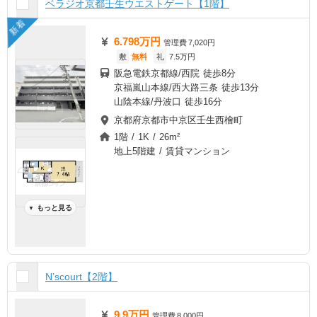
ベラジオ京都壬生ウエストゲート【1階】
新着
6.798万円
管理費
7,020円
敷
無料
礼
7.5万円
阪急電鉄京都線/西院 徒歩8分
京福嵐山本線/西大路三条 徒歩13分
山陰本線/丹波口 徒歩16分
京都府京都市中京区壬生西檜町
1階 / 1K / 26m²
地上5階建 / 賃貸マンション
もっと見る
▼
N’scourt【2階】
9.9万円
管理費
8,000円