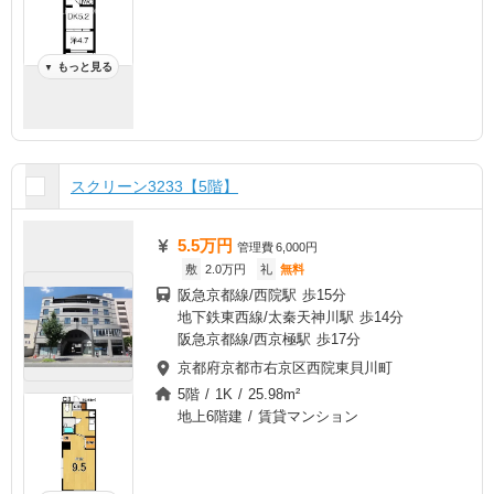
もっと見る
▼
スクリーン3233【5階】
5.5万円
管理費
6,000円
敷
2.0万円
礼
無料
阪急京都線/西院駅 歩15分
地下鉄東西線/太秦天神川駅 歩14分
阪急京都線/西京極駅 歩17分
京都府京都市右京区西院東貝川町
5階 / 1K / 25.98m²
地上6階建 / 賃貸マンション