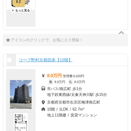
もっと見る
▼
アイコンのクリックで、お気に入り登録！
コープ野村京都四条【10階】
8.0万円
管理費
6,020円
敷
8.0万円
礼
8.0万円
市バス/南広町 歩1分
地下鉄東西線/太秦天神川駅 歩15分
京都府京都市右京区梅津南広町
10階 / 1LDK / 62.7m²
地上11階建 / 賃貸マンション