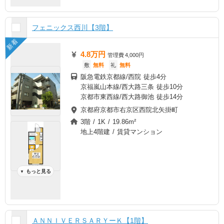
フェニックス西川【3階】
新着
4.8万円
管理費
4,000円
敷
無料
礼
無料
阪急電鉄京都線/西院 徒歩4分
京福嵐山本線/西大路三条 徒歩10分
京都市東西線/西大路御池 徒歩14分
京都府京都市右京区西院北矢掛町
3階 / 1K / 19.86m²
地上4階建 / 賃貸マンション
もっと見る
▼
ＡＮＮＩＶＥＲＳＡＲＹーＫ【1階】