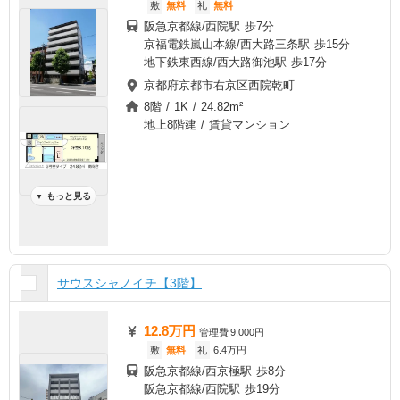
敷
無料
礼
無料
阪急京都線/西院駅 歩7分
京福電鉄嵐山本線/西大路三条駅 歩15分
地下鉄東西線/西大路御池駅 歩17分
京都府京都市右京区西院乾町
8階 / 1K / 24.82m²
地上8階建 / 賃貸マンション
もっと見る
▼
サウスシャノイチ【3階】
12.8万円
管理費
9,000円
敷
無料
礼
6.4万円
阪急京都線/西京極駅 歩8分
阪急京都線/西院駅 歩19分