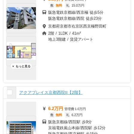
敷
無料
礼
15.0万円
阪急電鉄京都線/西京極 徒歩5分
阪急電鉄京都線/西院 徒歩23分
京都府京都市右京区西京極野田町
2階 / 1LDK / 41m²
地上3階建 / 賃貸アパート
もっと見る
▼
アクアプレイス京都西院II【2階】
6.2万円
管理費
1.0万円
敷
無料
礼
6.2万円
阪急京都線/西院駅 歩9分
京福電鉄嵐山本線/西院駅 歩12分
阪急京都線/西京極駅 歩15分