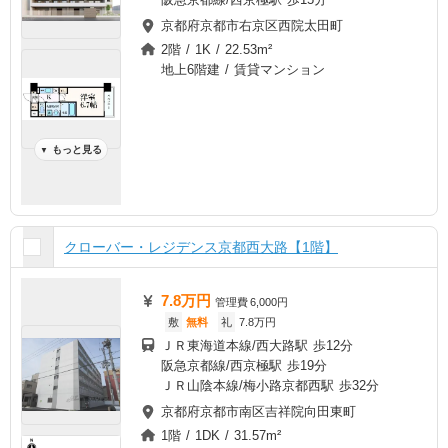
京都府京都市右京区西院太田町
2階 / 1K / 22.53m²
地上6階建 / 賃貸マンション
もっと見る
▼
クローバー・レジデンス京都西大路【1階】
7.8万円
管理費
6,000円
敷
無料
礼
7.8万円
ＪＲ東海道本線/西大路駅 歩12分
阪急京都線/西京極駅 歩19分
ＪＲ山陰本線/梅小路京都西駅 歩32分
京都府京都市南区吉祥院向田東町
1階 / 1DK / 31.57m²