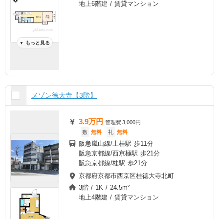
地上6階建 / 賃貸マンション
もっと見る
▼
メゾン徳大寺【3階】
3.9万円
管理費
3,000円
敷
無料
礼
無料
阪急嵐山線/上桂駅 歩11分
阪急京都線/西京極駅 歩21分
阪急京都線/桂駅 歩21分
京都府京都市西京区桂徳大寺北町
3階 / 1K / 24.5m²
地上4階建 / 賃貸マンション