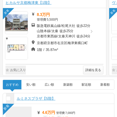
ヒカルサ京都梅津東【1階】
ヴ
新着
新着
8.3万円
管理費
5,500円
阪急電鉄嵐山線/松尾大社 徒歩22分
山陰本線/太秦 徒歩25分
京都市東西線/太秦天神川 徒歩24分
京都府京都市右京区梅津東構口町
1階 / 35.87m²
詳細を見る
お気に入り
おすすめ
安い順
広い順
新築順
駅近順
新着順
ルミネスプラザ【5階】
新着
4.6万円
管理費
7,000円