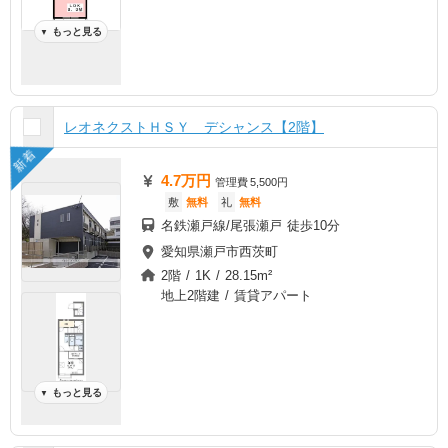
もっと見る
▼
レオネクストＨＳＹ デシャンス【2階】
新着
4.7万円
管理費
5,500円
敷
無料
礼
無料
名鉄瀬戸線/尾張瀬戸 徒歩10分
愛知県瀬戸市西茨町
2階 / 1K / 28.15m²
地上2階建 / 賃貸アパート
もっと見る
▼