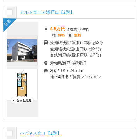
アルトラーデ瀬戸口【2階】
新着
4.5万円
管理費
3,000円
敷
無料
礼
無料
愛知環状鉄道/瀬戸口駅 歩3分
愛知環状鉄道/山口駅 歩32分
名鉄瀬戸線/新瀬戸駅 歩35分
愛知県瀬戸市福元町
2階 / 1K / 24.78m²
地上4階建 / 賃貸マンション
もっと見る
▼
ハピネス光Ⅱ【1階】