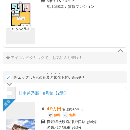
3階 / 1K / 42m²
地上3階建 / 賃貸マンション
もっと見る
▼
アイコンのクリックで、お気に入り登録！
チェック
ま
と
め
て
したものを
お問い合わせ
佳南芽乃郷 II号館【2階】
新着
4.9万円
管理費
4,500円
敷
無料
礼
無料
愛知環状鉄道/瀬戸口駅 歩4分
名鉄バス/赤重 歩3分