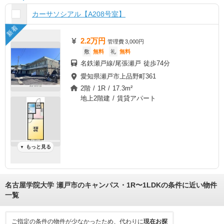
カーサソシアル【A208号室】
新着
2.2万円
管理費
3,000円
敷
無料
礼
無料
名鉄瀬戸線/尾張瀬戸 徒歩74分
愛知県瀬戸市上品野町361
2階 / 1R / 17.3m²
地上2階建 / 賃貸アパート
もっと見る
▼
名古屋学院大学 瀬戸市のキャンパス・1R〜1LDKの条件に近い物件
一覧
ご指定の条件の物件が少なかったため、代わりに
現在お探