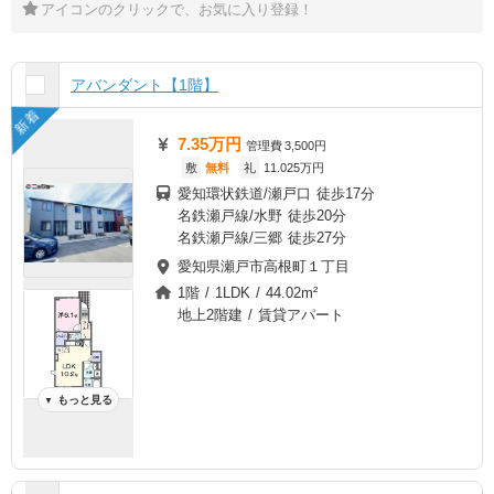
アイコンのクリックで、お気に入り登録！
アバンダント【1階】
新着
7.35万円
管理費
3,500円
敷
無料
礼
11.025万円
愛知環状鉄道/瀬戸口 徒歩17分
名鉄瀬戸線/水野 徒歩20分
名鉄瀬戸線/三郷 徒歩27分
愛知県瀬戸市高根町１丁目
1階 / 1LDK / 44.02m²
地上2階建 / 賃貸アパート
もっと見る
▼