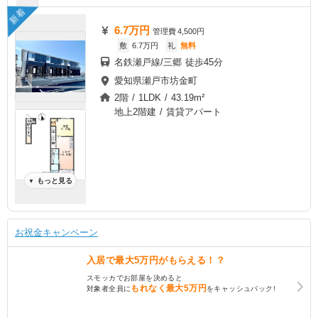
新着
6.7万円
管理費
4,500円
敷
6.7万円
礼
無料
名鉄瀬戸線/三郷 徒歩45分
愛知県瀬戸市坊金町
2階 / 1LDK / 43.19m²
地上2階建 / 賃貸アパート
もっと見る
▼
お祝金キャンペーン
入居で
最大5万円
がもらえる！？
スモッカでお部屋を決めると
もれなく
最大5万円
対象者全員に
をキャッシュバック!