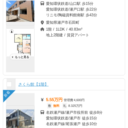
愛知環状鉄道/山口駅 歩15分
愛知環状鉄道/瀬戸口駅 歩22分
リニモ/陶磁資料館南駅 歩43分
愛知県瀬戸市石田町
1階 / 1LDK / 40.83m²
地上2階建 / 賃貸アパート
もっと見る
▼
さくら館【1階】
新着
5.55万円
管理費
4,600円
敷
無料
礼
8.325万円
名鉄瀬戸線/瀬戸市役所前 徒歩8分
愛知環状鉄道/瀬戸市 徒歩15分
名鉄瀬戸線/尾張瀬戸 徒歩10分