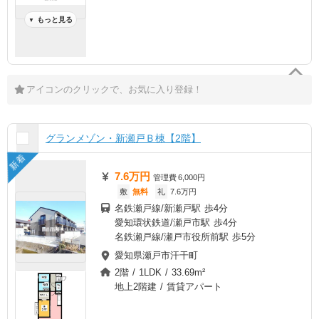
もっと見る
▼
アイコンのクリックで、お気に入り登録！
グランメゾン・新瀬戸Ｂ棟【2階】
新着
7.6万円
管理費
6,000円
敷
無料
礼
7.6万円
名鉄瀬戸線/新瀬戸駅 歩4分
愛知環状鉄道/瀬戸市駅 歩4分
名鉄瀬戸線/瀬戸市役所前駅 歩5分
愛知県瀬戸市汗干町
2階 / 1LDK / 33.69m²
地上2階建 / 賃貸アパート