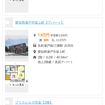
もっと見る
▼
愛知県瀬戸市坂上町【アパート】
7.9万円
管理費
6,500円
敷
無料
礼
11.0万円
名鉄瀬戸線/三郷駅 歩26分
愛知県瀬戸市坂上町
2階 / 1LDK / 40.04m²
地上2階建 / 賃貸アパート
もっと見る
▼
ブリスヒルズ坊金【2階】