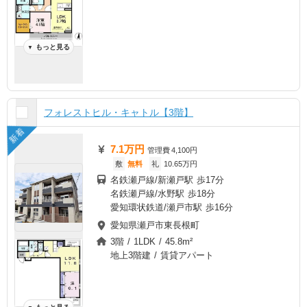
もっと見る
▼
フォレストヒル・キャトル【3階】
新着
7.1万円
管理費
4,100円
敷
無料
礼
10.65万円
名鉄瀬戸線/新瀬戸駅 歩17分
名鉄瀬戸線/水野駅 歩18分
愛知環状鉄道/瀬戸市駅 歩16分
愛知県瀬戸市東長根町
3階 / 1LDK / 45.8m²
地上3階建 / 賃貸アパート