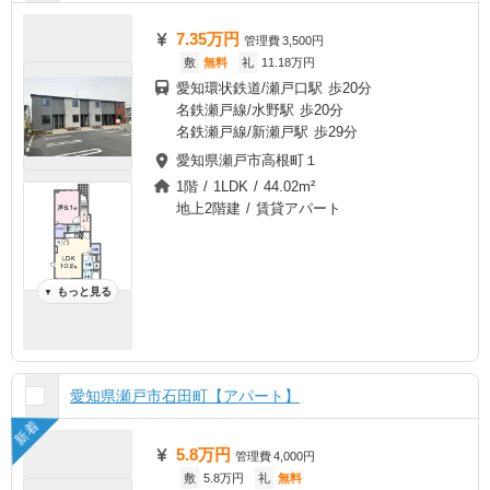
7.35万円
管理費
3,500円
敷
無料
礼
11.18万円
愛知環状鉄道/瀬戸口駅 歩20分
名鉄瀬戸線/水野駅 歩20分
名鉄瀬戸線/新瀬戸駅 歩29分
愛知県瀬戸市高根町１
1階 / 1LDK / 44.02m²
地上2階建 / 賃貸アパート
もっと見る
▼
愛知県瀬戸市石田町【アパート】
新着
5.8万円
管理費
4,000円
敷
5.8万円
礼
無料