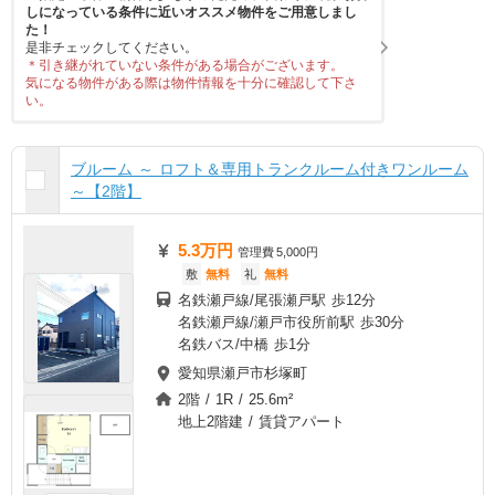
しになっている条件に近いオススメ物件をご用意しまし
た！
是非チェックしてください。
＊引き継がれていない条件がある場合がございます。
気になる物件がある際は物件情報を十分に確認して下さ
い。
ブルーム ～ ロフト＆専用トランクルーム付きワンルーム
～【2階】
5.3万円
管理費
5,000円
敷
無料
礼
無料
名鉄瀬戸線/尾張瀬戸駅 歩12分
名鉄瀬戸線/瀬戸市役所前駅 歩30分
名鉄バス/中橋 歩1分
愛知県瀬戸市杉塚町
2階 / 1R / 25.6m²
地上2階建 / 賃貸アパート