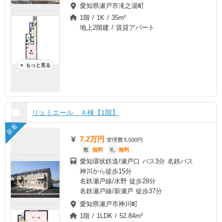
愛知県瀬戸市滝之湯町
1階 / 1K / 35m²
地上2階建 / 賃貸アパート
もっと見る
▼
リュミエール Ａ棟【1階】
新着
7.2万円
管理費
5,500円
敷
無料
礼
無料
愛知環状鉄道/瀬戸口 バス3分 名鉄バス
神川から徒歩15分
名鉄瀬戸線/水野 徒歩28分
名鉄瀬戸線/新瀬戸 徒歩37分
愛知県瀬戸市神川町
1階 / 1LDK / 52.84m²