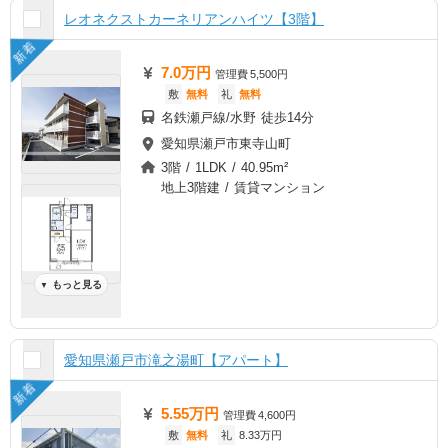
レオネクストカーネリアンハイツ【3階】
新着
7.0万円
管理費
5,500円
敷
無料
礼
無料
名鉄瀬戸線/水野 徒歩14分
愛知県瀬戸市東寺山町
3階 / 1LDK / 40.95m²
地上3階建 / 賃貸マンション
もっと見る
▼
愛知県瀬戸市滝之湯町【アパート】
新着
5.55万円
管理費
4,600円
敷
無料
礼
8.33万円