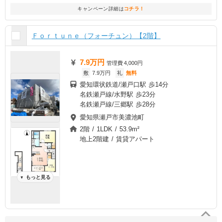
キャンペーン詳細は
コチラ！
Ｆｏｒｔｕｎｅ（フォーチュン）【2階】
7.9万円
管理費
4,000円
敷
7.9万円
礼
無料
愛知環状鉄道/瀬戸口駅 歩14分
名鉄瀬戸線/水野駅 歩23分
名鉄瀬戸線/三郷駅 歩28分
愛知県瀬戸市美濃池町
2階 / 1LDK / 53.9m²
地上2階建 / 賃貸アパート
もっと見る
▼