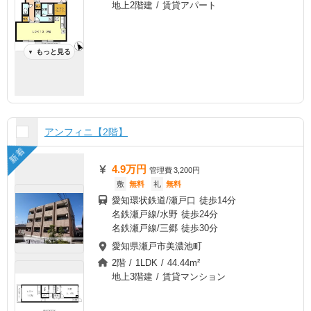
地上2階建 / 賃貸アパート
もっと見る
▼
アンフィニ【2階】
新着
4.9万円
管理費
3,200円
敷
無料
礼
無料
愛知環状鉄道/瀬戸口 徒歩14分
名鉄瀬戸線/水野 徒歩24分
名鉄瀬戸線/三郷 徒歩30分
愛知県瀬戸市美濃池町
2階 / 1LDK / 44.44m²
地上3階建 / 賃貸マンション