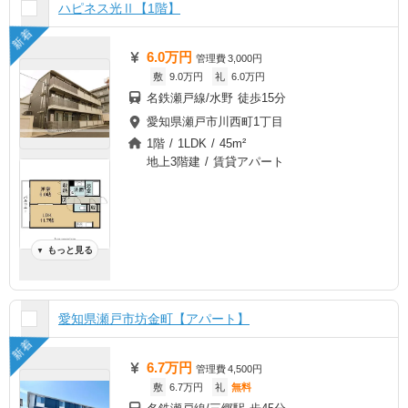
ハピネス光Ⅱ【1階】
新着
6.0万円
管理費
3,000円
敷
9.0万円
礼
6.0万円
名鉄瀬戸線/水野 徒歩15分
愛知県瀬戸市川西町1丁目
1階 / 1LDK / 45m²
地上3階建 / 賃貸アパート
もっと見る
▼
愛知県瀬戸市坊金町【アパート】
新着
6.7万円
管理費
4,500円
敷
6.7万円
礼
無料