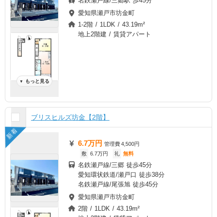
名鉄瀬戸線/三郷駅 歩45分
愛知県瀬戸市坊金町
1-2階 / 1LDK / 43.19m²
地上2階建 / 賃貸アパート
もっと見る
▼
ブリスヒルズ坊金【2階】
新着
6.7万円
管理費
4,500円
敷
6.7万円
礼
無料
名鉄瀬戸線/三郷 徒歩45分
愛知環状鉄道/瀬戸口 徒歩38分
名鉄瀬戸線/尾張旭 徒歩45分
愛知県瀬戸市坊金町
2階 / 1LDK / 43.19m²