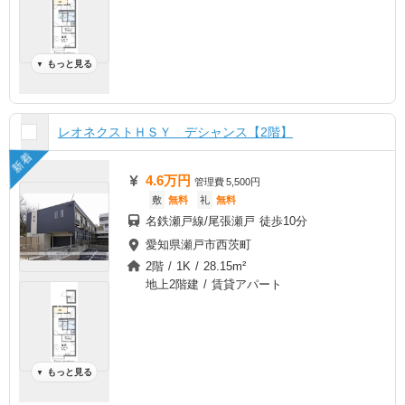
もっと見る
▼
レオネクストＨＳＹ デシャンス【2階】
新着
4.6万円
管理費
5,500円
敷
無料
礼
無料
名鉄瀬戸線/尾張瀬戸 徒歩10分
愛知県瀬戸市西茨町
2階 / 1K / 28.15m²
地上2階建 / 賃貸アパート
もっと見る
▼