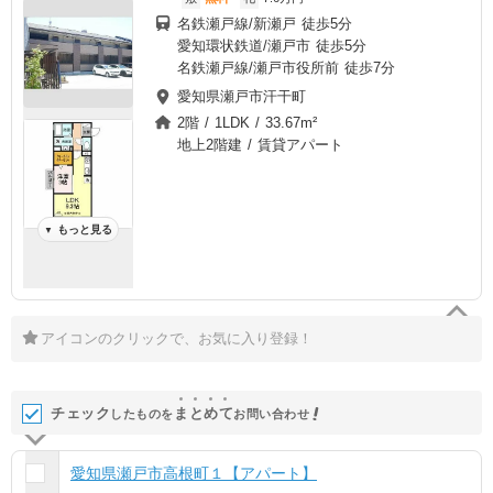
名鉄瀬戸線/新瀬戸 徒歩5分
愛知環状鉄道/瀬戸市 徒歩5分
名鉄瀬戸線/瀬戸市役所前 徒歩7分
愛知県瀬戸市汗干町
2階 / 1LDK / 33.67m²
地上2階建 / 賃貸アパート
もっと見る
▼
アイコンのクリックで、お気に入り登録！
チェック
ま
と
め
て
したものを
お問い合わせ
愛知県瀬戸市高根町１【アパート】