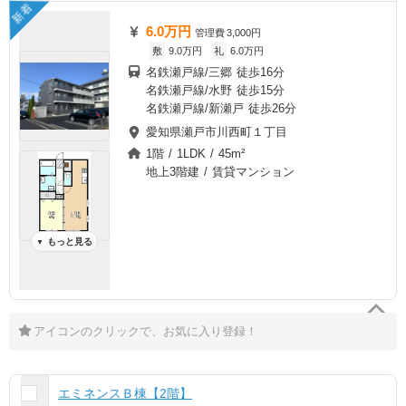
新着
6.0万円
管理費
3,000円
敷
9.0万円
礼
6.0万円
名鉄瀬戸線/三郷 徒歩16分
名鉄瀬戸線/水野 徒歩15分
名鉄瀬戸線/新瀬戸 徒歩26分
愛知県瀬戸市川西町１丁目
1階 / 1LDK / 45m²
地上3階建 / 賃貸マンション
もっと見る
▼
アイコンのクリックで、お気に入り登録！
エミネンスＢ棟【2階】