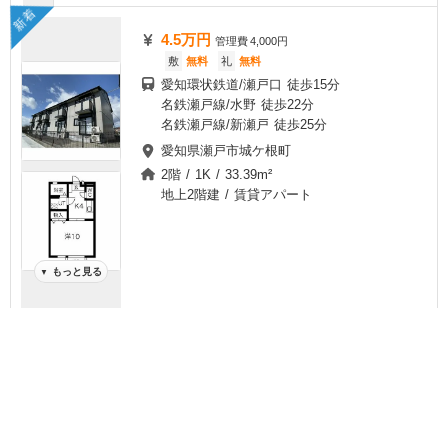
新着
4.5万円
管理費
4,000円
敷
無料
礼
無料
愛知環状鉄道/瀬戸口 徒歩15分
名鉄瀬戸線/水野 徒歩22分
名鉄瀬戸線/新瀬戸 徒歩25分
愛知県瀬戸市城ケ根町
2階 / 1K / 33.39m²
地上2階建 / 賃貸アパート
もっと見る
▼
チェック
ま
と
め
て
空室状況を
一括
コスモス・シシェール【3階】
お気に入り
お問い合わせ
無料
新着
3.6万円
管理費
4,000円
敷
7.2万円
礼
無料