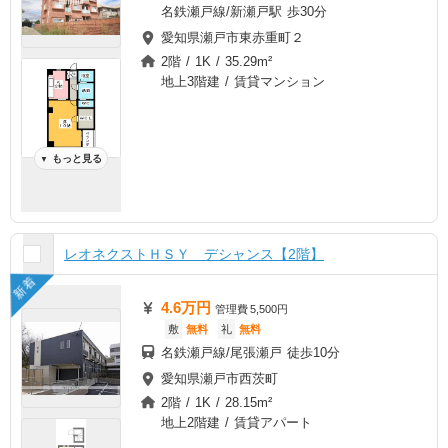
名鉄瀬戸線/新瀬戸駅 歩30分
愛知県瀬戸市東赤重町２
2階 / 1K / 35.29m²
地上3階建 / 賃貸マンション
もっと見る
▼
レオネクストＨＳＹ デシャンス【2階】
新着
4.6万円
管理費
5,500円
敷
無料
礼
無料
名鉄瀬戸線/尾張瀬戸 徒歩10分
愛知県瀬戸市西茨町
2階 / 1K / 28.15m²
地上2階建 / 賃貸アパート