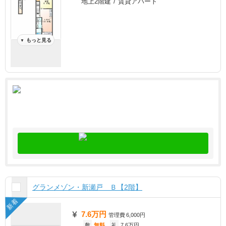
地上2階建 / 賃貸アパート
もっと見る
▼
グランメゾン・新瀬戸 Ｂ【2階】
新着
7.6万円
管理費
6,000円
敷
無料
礼
7.6万円