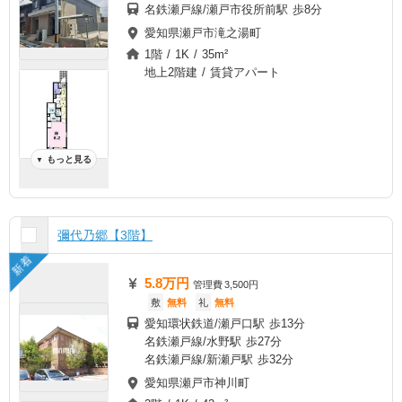
名鉄瀬戸線/瀬戸市役所前駅 歩8分
愛知県瀬戸市滝之湯町
1階 / 1K / 35m²
地上2階建 / 賃貸アパート
もっと見る
▼
彌代乃郷【3階】
新着
5.8万円
管理費
3,500円
敷
無料
礼
無料
愛知環状鉄道/瀬戸口駅 歩13分
名鉄瀬戸線/水野駅 歩27分
名鉄瀬戸線/新瀬戸駅 歩32分
愛知県瀬戸市神川町