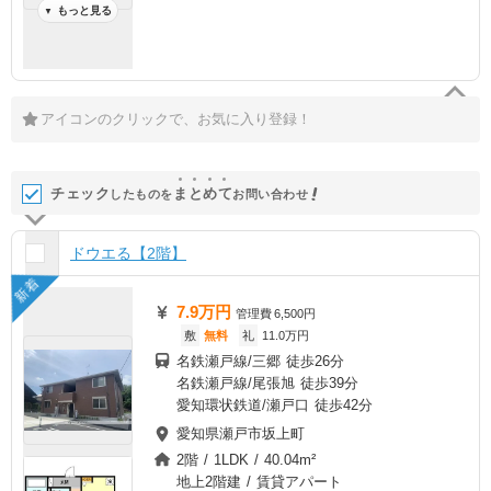
もっと見る
▼
アイコンのクリックで、お気に入り登録！
チェック
ま
と
め
て
したものを
お問い合わせ
ドウエる【2階】
新着
7.9万円
管理費
6,500円
敷
無料
礼
11.0万円
名鉄瀬戸線/三郷 徒歩26分
名鉄瀬戸線/尾張旭 徒歩39分
愛知環状鉄道/瀬戸口 徒歩42分
愛知県瀬戸市坂上町
2階 / 1LDK / 40.04m²
地上2階建 / 賃貸アパート