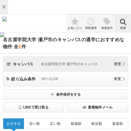
検索
お気に入り
閲覧履歴
検索条件
検索
名古屋学院大学 瀬戸市のキャンパスの通学におすすめな
物件
全
1
件
キャンパス
名古屋学院大学 瀬戸市のキャンパス
変更
絞り込み条件
1R〜1LDK
変更
条件保存をする
LINEで受け取る
新着物件メール
おすすめ
安い順
広い順
新築順
駅近順
新着順