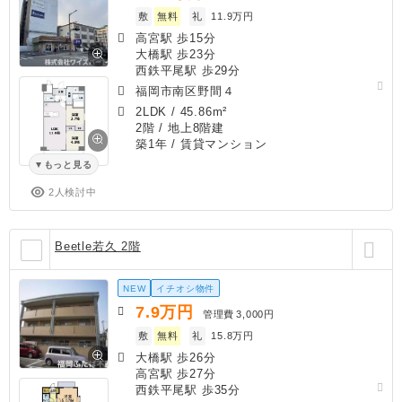
敷
無料
礼
11.9万円
高宮駅 歩15分
大橋駅 歩23分
西鉄平尾駅 歩29分
福岡市南区野間４
2LDK
/
45.86m²
2階 / 地上8階建
築1年
/ 賃貸マンション
もっと見る
2人検討中
Beetle若久 2階
NEW
イチオシ物件
7.9
万円
管理費
3,000円
敷
無料
礼
15.8万円
大橋駅 歩26分
高宮駅 歩27分
西鉄平尾駅 歩35分