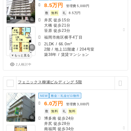
8.5
万円
管理費
5,000円
敷
無料
礼
8.5万円
井尻 徒歩15分
大橋 徒歩21分
笹原 徒歩23分
福岡市南区横手4丁目
2LDK
/
66.0m²
2階 / 地上11階建 / 204号室
築38年
/ 賃貸マンション
もっと見る
2人検討中
フェニックス柳瀬ビルディング 5階
NEW
敷金・礼金ゼロ物件
6.0
万円
管理費
3,000円
敷
無料
礼
無料
博多南 徒歩24分
井尻 徒歩28分
南福岡 徒歩34分