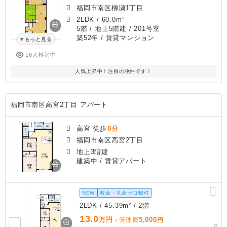
福岡市南区柳瀬1丁目
2LDK
/
60.0m²
5階 / 地上5階建 / 201号室
築52年
/ 賃貸マンション
もっと見る
16人検討中
人気上昇中！注目の物件です！
福岡市南区高宮2丁目 アパート
高宮 徒歩
8分
福岡市南区高宮2丁目
地上3階建
建築中
/ 賃貸アパート
NEW
敷金・礼金ゼロ物件
2LDK / 45.39m² / 2階
13.0
万円
5,000
＋管理費
円