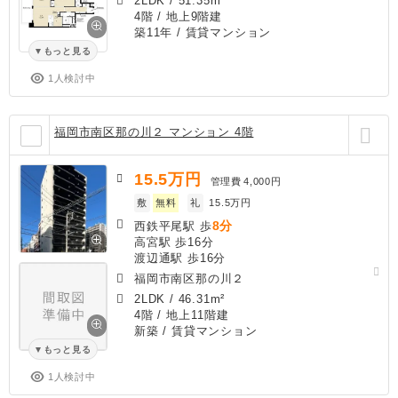
2LDK
/
51.35m²
4階 / 地上9階建
築11年
/ 賃貸マンション
もっと見る
1人検討中
福岡市南区那の川２ マンション 4階
15.5
万円
管理費
4,000円
敷
無料
礼
15.5万円
8分
西鉄平尾駅 歩
高宮駅 歩16分
渡辺通駅 歩16分
福岡市南区那の川２
2LDK
/
46.31m²
4階 / 地上11階建
新築
/ 賃貸マンション
もっと見る
1人検討中