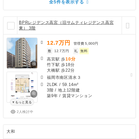
全5件を表示する
BPRレジデンス高宮（旧サムティレジデンス高宮
東） 3階
12.7
万円
管理費
5,000円
敷
12.7万円
礼
無料
10分
高宮駅 歩
竹下駅 歩18分
大橋駅 歩22分
福岡市南区清水３
2LDK
/
59.14m²
3階 / 地上12階建
築9年
/ 賃貸マンション
もっと見る
2人検討中
大和