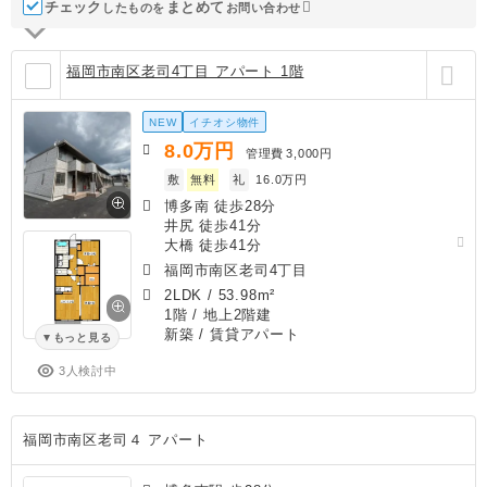
チェック
ま
と
め
て
したものを
お問い合わせ
福岡市南区老司4丁目 アパート 1階
NEW
イチオシ物件
8.0
万円
管理費
3,000円
敷
無料
礼
16.0万円
博多南 徒歩28分
井尻 徒歩41分
大橋 徒歩41分
福岡市南区老司4丁目
2LDK
/
53.98m²
1階 / 地上2階建
新築
/ 賃貸アパート
もっと見る
3人検討中
福岡市南区老司４ アパート