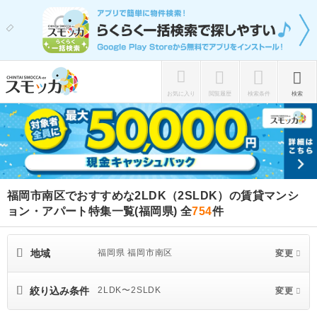
お気に入り
閲覧履歴
検索条件
検索
福岡市南区でおすすめな2LDK（2SLDK）の賃貸マンシ
ョン・アパート特集一覧(福岡県)
全
754
件
地域
福岡県 福岡市南区
変更
絞り込み条件
2LDK〜2SLDK
変更