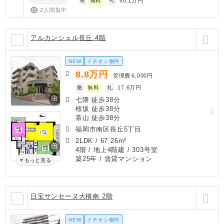
敷
無料
礼
50.1万円
2人閲覧中
アルカンシェル長丘 4階
NEW
イチオシ物件
8.8
万円
管理費
6,000円
敷
無料
礼
17.6万円
七隈 徒歩38分
桜坂 徒歩38分
茶山 徒歩38分
福岡市南区長丘5丁目
2LDK
/
67.26m²
4階 / 地上4階建 / 303号室
築25年
/ 賃貸マンション
もっと見る
日宝サンセーヌ大橋南 2階
NEW
イチオシ物件