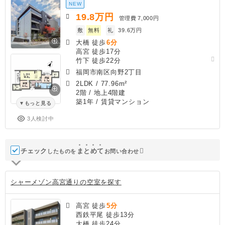
NEW
19.8
万円
管理費
7,000円
敷
無料
礼
39.6万円
大橋 徒歩
6分
高宮 徒歩17分
竹下 徒歩22分
福岡市南区向野2丁目
2LDK
/
77.96m²
2階 / 地上4階建
築1年
/ 賃貸マンション
もっと見る
3人検討中
チェック
ま
と
め
て
したものを
お問い合わせ
シャーメゾン高宮通りの空室を探す
高宮 徒歩
5分
西鉄平尾 徒歩13分
大橋 徒歩24分