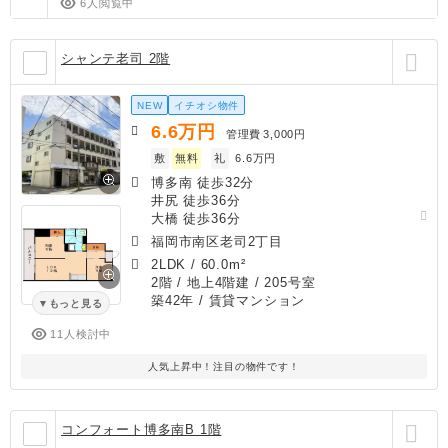
6人閲覧中
シャンテ老司 2階
NEW
イチオシ物件
6.6
万円
管理費
3,000円
敷
無料
礼
6.6万円
博多南 徒歩32分
井尻 徒歩36分
大橋 徒歩36分
福岡市南区老司2丁目
2LDK
/
60.0m²
2階 / 地上4階建 / 205号室
築42年
/ 賃貸マンション
もっと見る
11人検討中
人気上昇中！注目の物件です！
コンフォート博多南B 1階