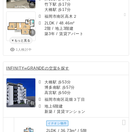
竹下駅 歩17分
大橋駅 歩17分
福岡市南区高木２
2LDK
/
48.46m²
2階 / 地上3階建
築3年
/ 賃貸アパート
もっと見る
1人検討中
INFINITY∞GRANDEの空室を探す
大橋駅 歩53分
博多南駅 歩57分
高宮駅 歩50分
福岡市南区花畑３丁目
地上6階建
新築
/ 賃貸マンション
イチオシ物件
2LDK / 36.73m² / 5階