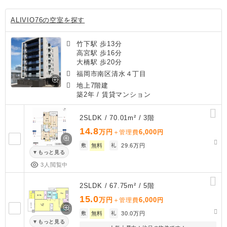
ALIVIO76の空室を探す
竹下駅 歩13分
高宮駅 歩16分
大橋駅 歩20分
福岡市南区清水４丁目
地上7階建
築2年
/ 賃貸マンション
2SLDK / 70.01m² / 3階
14.8
万円
6,000
＋管理費
円
敷
無料
礼
29.6万円
もっと見る
3人閲覧中
2SLDK / 67.75m² / 5階
15.0
万円
6,000
＋管理費
円
敷
無料
礼
30.0万円
もっと見る