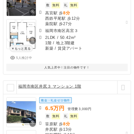
敷
無料
礼
無料
8分
高宮駅 歩
西鉄平尾駅 歩12分
薬院駅 歩27分
福岡市南区高宮３
2LDK
/
50.42m²
1階 / 地上3階建
新築
/ 賃貸アパート
もっと見る
5人検討中
人気上昇中！注目の物件です！
福岡市南区井尻３ マンション 1階
敷金・礼金ゼロ物件
6.5
万円
管理費
3,000円
敷
無料
礼
無料
8分
笹原駅 歩
井尻駅 歩13分