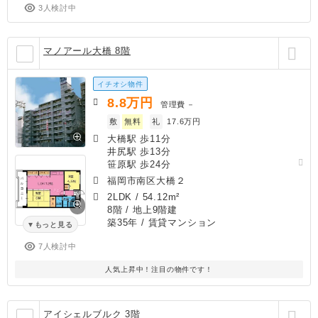
3人検討中
マノアール大橋 8階
イチオシ物件
8.8
万円
管理費
－
敷
無料
礼
17.6万円
大橋駅 歩11分
井尻駅 歩13分
笹原駅 歩24分
福岡市南区大橋２
2LDK
/
54.12m²
8階 / 地上9階建
築35年
/ 賃貸マンション
もっと見る
7人検討中
人気上昇中！注目の物件です！
アイシェルブルク 3階