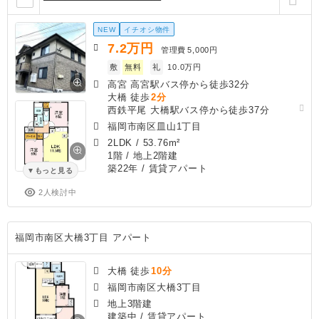
NEW
イチオシ物件
7.2
万円
管理費
5,000円
敷
無料
礼
10.0万円
高宮 高宮駅バス停から徒歩32分
大橋 徒歩
2分
西鉄平尾 大橋駅バス停から徒歩37分
福岡市南区皿山1丁目
2LDK
/
53.76m²
1階 / 地上2階建
築22年
/ 賃貸アパート
もっと見る
2人検討中
福岡市南区大橋3丁目 アパート
大橋 徒歩
10分
福岡市南区大橋3丁目
地上3階建
建築中
/ 賃貸アパート