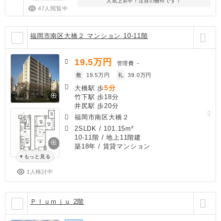
人気上昇中！注目の物件です！
47人閲覧中
福岡市南区大橋２ マンション 10-11階
19.5
万円
管理費
－
敷
19.5万円
礼
39.0万円
5分
大橋駅 歩
竹下駅 歩18分
井尻駅 歩20分
福岡市南区大橋２
2SLDK
/
101.15m²
10-11階 / 地上11階建
築18年
/ 賃貸マンション
もっと見る
1人検討中
Ｐｌｕｍｊｕ 2階