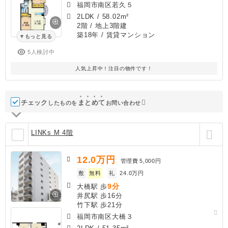
福岡市南区若久５
2LDK
/
58.02m²
2階 / 地上3階建
築18年
/ 賃貸マンション
もっと見る
5人検討中
人気上昇中！注目の物件です！
チェック
ま
と
め
て
したものを
お問い合わせ
LINKs M 4階
12.0
万円
管理費
5,000円
敷
無料
礼
24.0万円
9分
大橋駅 歩
井尻駅 歩16分
竹下駅 歩21分
福岡市南区大橋３