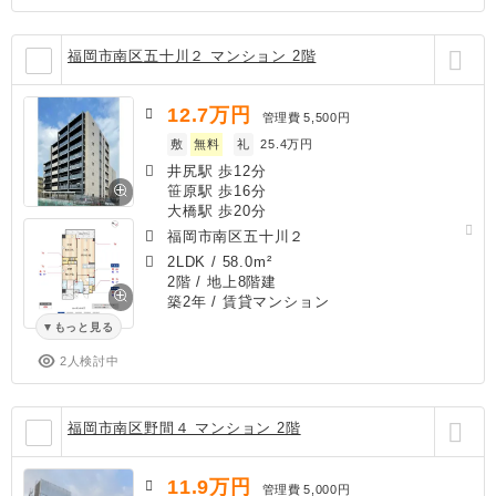
福岡市南区五十川２ マンション 2階
12.7
万円
管理費
5,500円
敷
無料
礼
25.4万円
井尻駅 歩12分
笹原駅 歩16分
大橋駅 歩20分
福岡市南区五十川２
2LDK
/
58.0m²
2階 / 地上8階建
築2年
/ 賃貸マンション
もっと見る
2人検討中
福岡市南区野間４ マンション 2階
11.9
万円
管理費
5,000円