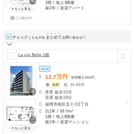
3階 / 地上3階建
築2年
/ 賃貸アパート
もっと見る
2人検討中
チェック
ま
と
め
て
したものを
お問い合わせ
La vie Belle 1階
NEW
12.7
万円
管理費
5,500円
敷
無料
礼
25.4万円
井尻 徒歩12分
笹原 徒歩19分
福岡市南区五十川2丁目
2LDK
/
58.0m²
1階 / 地上8階建
築2年
/ 賃貸マンション
もっと見る