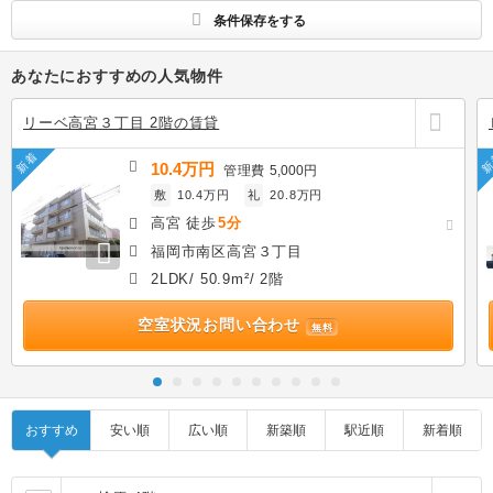
条件保存をする
あなたにおすすめの人気物件
リーベ高宮３丁目 2階の賃貸
新着
新
10.4万円
管理費
5,000円
敷
10.4万円
礼
20.8万円
高宮 徒歩
5分
福岡市南区高宮３丁目
2LDK/ 50.9m²/ 2階
空室状況お問い合わせ
無料
おすすめ
安い順
広い順
新築順
駅近順
新着順