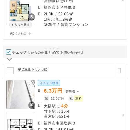
雑餉隈駅 歩19分
福岡市南区井尻３
2LDK
/
52.66m²
1階 / 地上2階建
築29年
/ 賃貸マンション
もっと見る
2人検討中
チェック
ま
と
め
て
したものを
お問い合わせ
第2幸田ビル 5階
イチオシ物件
6.3
万円
管理費
－
敷
12.6万円
礼
無料
4分
大橋駅 歩
竹下駅 歩15分
高宮駅 歩21分
福岡市南区塩原３
2LDK
/
63.05m²