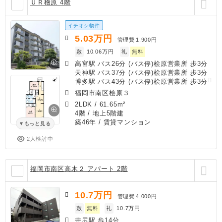
ＵＲ檜原 4階
イチオシ物件
5.03
万円
管理費
1,900円
敷
10.06万円
礼
無料
高宮駅 バス26分 (バス停)桧原営業所 歩3分
天神駅 バス37分 (バス停)桧原営業所 歩3分
博多駅 バス43分 (バス停)桧原営業所 歩3分
福岡市南区桧原３
2LDK
/
61.65m²
4階 / 地上5階建
築46年
/ 賃貸マンション
もっと見る
2人検討中
福岡市南区高木２ アパート 2階
10.7
万円
管理費
4,000円
敷
無料
礼
10.7万円
井尻駅 歩14分