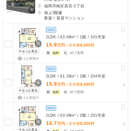
福岡市南区高宮３丁目
地上3階建
新築
/ 賃貸マンション
NEW
2LDK / 63.08m² / 1階 / 101号室
15.9
万円
8,000
＋管理費
円
もっと見る
敷
無料
礼
47.7万円
2人閲覧中
NEW
2LDK / 61.28m² / 2階 / 204号室
15.9
万円
8,000
＋管理費
円
もっと見る
敷
無料
礼
47.7万円
1人閲覧中
NEW
2LDK / 63.08m² / 2階 / 201号室
16.7
万円
8,000
＋管理費
円
もっと見る