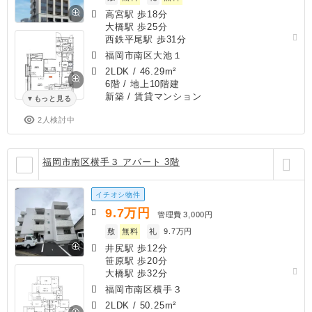
高宮駅 歩18分
大橋駅 歩25分
西鉄平尾駅 歩31分
福岡市南区大池１
2LDK
/
46.29m²
6階 / 地上10階建
新築
/ 賃貸マンション
もっと見る
2人検討中
福岡市南区横手３ アパート 3階
イチオシ物件
9.7
万円
管理費
3,000円
敷
無料
礼
9.7万円
井尻駅 歩12分
笹原駅 歩20分
大橋駅 歩32分
福岡市南区横手３
2LDK
/
50.25m²