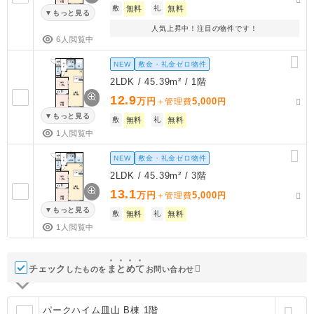
敷
無料
礼
無料
もっと見る
人気上昇中！注目の物件です！
6人閲覧中
NEW
敷金・礼金ゼロ物件
2LDK / 45.39m² / 1階
12.9
万円
5,000
＋管理費
円
もっと見る
敷
無料
礼
無料
1人閲覧中
NEW
敷金・礼金ゼロ物件
2LDK / 45.39m² / 3階
13.1
万円
5,000
＋管理費
円
もっと見る
敷
無料
礼
無料
1人閲覧中
チェック
ま
と
め
て
したものを
お問い合わせ
パークハイム皿山 B棟 1階