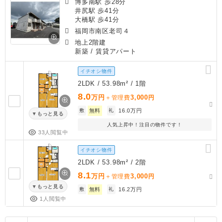
博多南駅 歩28分
井尻駅 歩41分
大橋駅 歩41分
福岡市南区老司４
地上2階建
新築
/ 賃貸アパート
イチオシ物件
2LDK / 53.98m² / 1階
8.0
万円
3,000
＋管理費
円
敷
無料
礼
16.0万円
もっと見る
人気上昇中！注目の物件です！
33人閲覧中
イチオシ物件
2LDK / 53.98m² / 2階
8.1
万円
3,000
＋管理費
円
もっと見る
敷
無料
礼
16.2万円
1人閲覧中