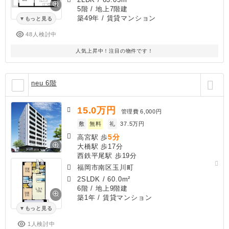
5階 / 地上7階建
築49年
/ 賃貸マンション
もっと見る
48人検討中
人気上昇中！注目の物件です！
neu 6階
15.0
万円
管理費
6,000円
敷
無料
礼
37.5万円
5分
高宮駅 歩
大橋駅 歩17分
西鉄平尾駅 歩19分
福岡市南区玉川町
2SLDK
/
60.0m²
6階 / 地上9階建
築1年
/ 賃貸マンション
もっと見る
1人検討中