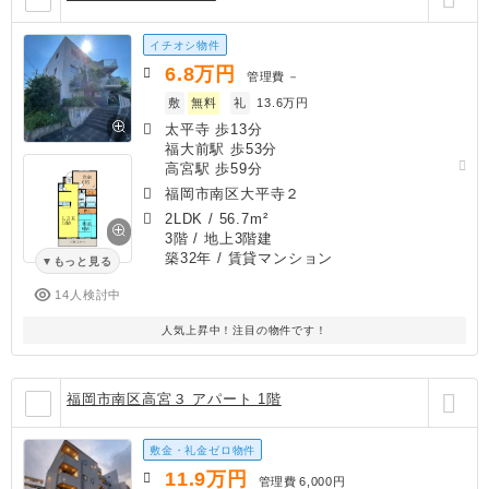
イチオシ物件
6.8
万円
管理費
－
敷
無料
礼
13.6万円
太平寺 歩13分
福大前駅 歩53分
高宮駅 歩59分
福岡市南区大平寺２
2LDK
/
56.7m²
3階 / 地上3階建
築32年
/ 賃貸マンション
もっと見る
14人検討中
人気上昇中！注目の物件です！
福岡市南区高宮３ アパート 1階
敷金・礼金ゼロ物件
11.9
万円
管理費
6,000円