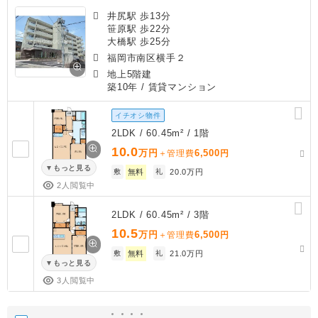
井尻駅 歩13分
笹原駅 歩22分
大橋駅 歩25分
福岡市南区横手２
地上5階建
築10年
/ 賃貸マンション
イチオシ物件
2LDK / 60.45m² / 1階
10.0
万円
6,500
＋管理費
円
もっと見る
敷
無料
礼
20.0万円
2人閲覧中
2LDK / 60.45m² / 3階
10.5
万円
6,500
＋管理費
円
敷
無料
礼
21.0万円
もっと見る
3人閲覧中