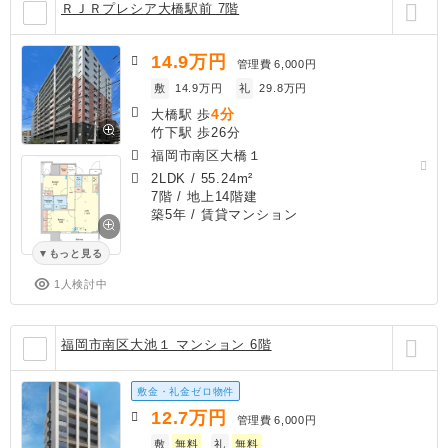
ＲＪＲプレシア大橋駅前 7階
14.9
万円
管理費
6,000円
敷
14.9万円
礼
29.8万円
4分
大橋駅 歩
竹下駅 歩26分
福岡市南区大橋１
2LDK
/
55.24m²
7階 / 地上14階建
築5年
/ 賃貸マンション
もっと見る
1人検討中
福岡市南区大池１ マンション 6階
敷金・礼金ゼロ物件
12.7
万円
管理費
6,000円
敷
無料
礼
無料