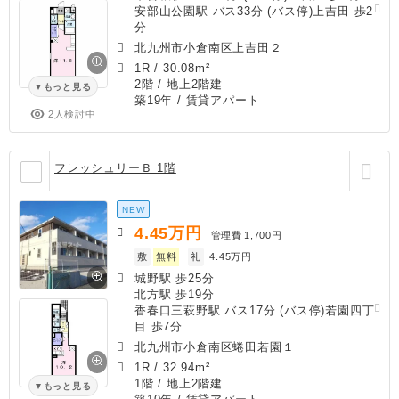
安部山公園駅 バス33分 (バス停)上吉田 歩2
分
北九州市小倉南区上吉田２
1R
/
30.08m²
2階 / 地上2階建
もっと見る
築19年
/ 賃貸アパート
2人検討中
フレッシュリーＢ 1階
NEW
4.45
万円
管理費
1,700円
敷
無料
礼
4.45万円
城野駅 歩25分
北方駅 歩19分
香春口三萩野駅 バス17分 (バス停)若園四丁
目 歩7分
北九州市小倉南区蜷田若園１
1R
/
32.94m²
1階 / 地上2階建
もっと見る