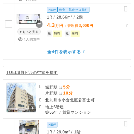
NEW
敷金・礼金ゼロ物件
1R / 28.66m² / 2階
4.3
万円
3,000
＋管理費
円
もっと見る
敷
無料
礼
無料
1人閲覧中
全4件を表示する
TOEI城野ビルの空室を探す
5分
城野駅 歩
10分
片野駅 歩
北九州市小倉北区若富士町
地上6階建
築55年
/ 賃貸マンション
NEW
1R / 29.0m² / 1階