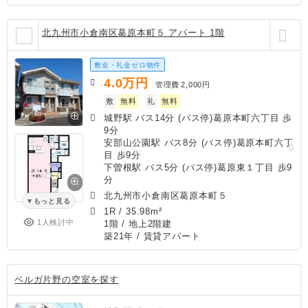
北九州市小倉南区葛原本町５ アパート 1階
敷金・礼金ゼロ物件
4.0
万円
管理費
2,000円
敷
無料
礼
無料
城野駅 バス14分 (バス停)葛原本町六丁目 歩
9分
安部山公園駅 バス8分 (バス停)葛原本町六丁
目 歩9分
下曽根駅 バス5分 (バス停)葛原東１丁目 歩9
分
北九州市小倉南区葛原本町５
もっと見る
1R
/
35.98m²
1人検討中
1階 / 地上2階建
築21年
/ 賃貸アパート
ベルガ片野の空室を探す