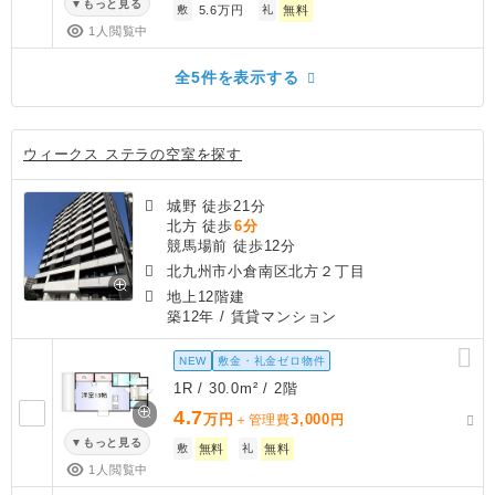
もっと見る
敷
5.6万円
礼
無料
1人閲覧中
全5件を表示する
ウィークス ステラの空室を探す
城野 徒歩21分
北方 徒歩
6分
競馬場前 徒歩12分
北九州市小倉南区北方２丁目
地上12階建
築12年
/ 賃貸マンション
NEW
敷金・礼金ゼロ物件
1R / 30.0m² / 2階
4.7
万円
3,000
＋管理費
円
もっと見る
敷
無料
礼
無料
1人閲覧中