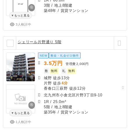
1R
/
60.0m²
3階 / 地上8階建
築48年
/ 賃貸マンション
もっと見る
3人検討中
シェリール片野通り 5階
NEW
敷金・礼金ゼロ物件
3.5
万円
管理費
2,000円
敷
無料
礼
無料
城野 徒歩13分
片野 徒歩
4分
香春口三萩野 徒歩12分
北九州市小倉北区片野3丁目9-10
1R
/
25.0m²
5階 / 地上8階建
築35年
/ 賃貸マンション
もっと見る
1人検討中