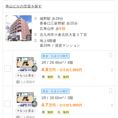
寿山ビルの空室を探す
城野駅 歩28分
香春口三萩野駅 歩25分
5分
広寿山停 歩
北九州市小倉北区大畠３丁目
地上6階建
築20年
/ 賃貸マンション
敷金・礼金ゼロ物件
1R / 28.46m² / 4階
4.8
万円
3,000
＋管理費
円
もっと見る
敷
無料
礼
無料
1人閲覧中
敷金・礼金ゼロ物件
1R / 28.66m² / 3階
4.7
万円
3,000
＋管理費
円
もっと見る
敷
無料
礼
無料
1人閲覧中