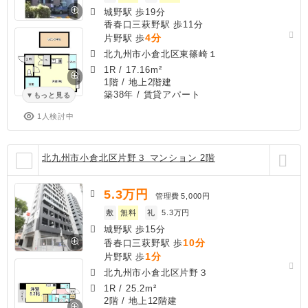
城野駅 歩19分
香春口三萩野駅 歩11分
4分
片野駅 歩
北九州市小倉北区東篠崎１
1R
/
17.16m²
1階 / 地上2階建
築38年
/ 賃貸アパート
もっと見る
1人検討中
北九州市小倉北区片野３ マンション 2階
5.3
万円
管理費
5,000円
敷
無料
礼
5.3万円
城野駅 歩15分
10分
香春口三萩野駅 歩
1分
片野駅 歩
北九州市小倉北区片野３
1R
/
25.2m²
2階 / 地上12階建