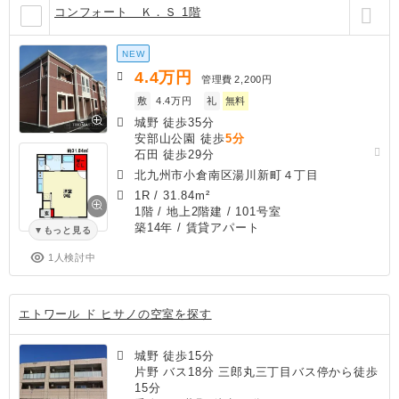
コンフォート Ｋ．Ｓ 1階
NEW
4.4
万円
管理費
2,200円
敷
4.4万円
礼
無料
城野 徒歩35分
安部山公園 徒歩
5分
石田 徒歩29分
北九州市小倉南区湯川新町４丁目
1R
/
31.84m²
1階 / 地上2階建 / 101号室
築14年
/ 賃貸アパート
もっと見る
1人検討中
エトワール ド ヒサノの空室を探す
城野 徒歩15分
片野 バス18分 三郎丸三丁目バス停から徒歩
15分