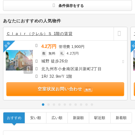
条件保存をする
あなたにおすすめの人気物件
Ｃｌａｉｒ（クレル）Ｓ 1階の賃貸
新着
新
4.2万円
管理費
1,900円
敷
無料
礼
4.2万円
城野 徒歩26分
北九州市小倉南区湯川新町2丁目
1R/ 32.9m²/ 1階
空室状況お問い合わせ
無料
おすすめ
安い順
広い順
新築順
駅近順
新着順