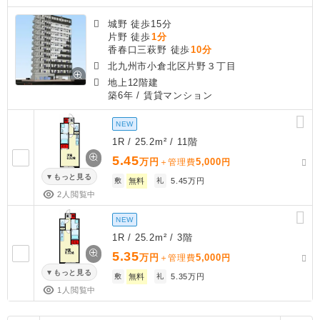
城野 徒歩15分
片野 徒歩
1分
香春口三萩野 徒歩
10分
北九州市小倉北区片野３丁目
地上12階建
築6年
/ 賃貸マンション
NEW
1R / 25.2m² / 11階
5.45
万円
5,000
＋管理費
円
もっと見る
敷
無料
礼
5.45万円
2人閲覧中
NEW
1R / 25.2m² / 3階
5.35
万円
5,000
＋管理費
円
もっと見る
敷
無料
礼
5.35万円
1人閲覧中