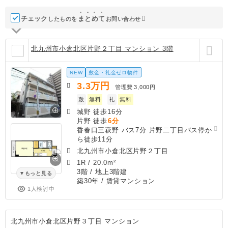
チェック
ま
と
め
て
したものを
お問い合わせ
北九州市小倉北区片野２丁目 マンション 3階
NEW
敷金・礼金ゼロ物件
3.3
万円
管理費
3,000円
敷
無料
礼
無料
城野 徒歩16分
片野 徒歩
6分
香春口三萩野 バス7分 片野二丁目バス停か
ら徒歩11分
北九州市小倉北区片野２丁目
1R
/
20.0m²
3階 / 地上3階建
もっと見る
築30年
/ 賃貸マンション
1人検討中
北九州市小倉北区片野３丁目 マンション