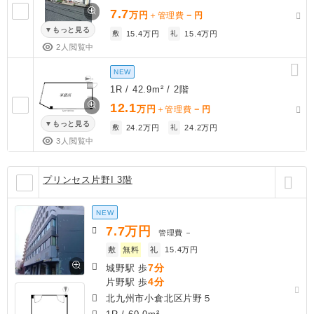
7.7
万円
－
＋管理費
円
もっと見る
敷
15.4万円
礼
15.4万円
2人閲覧中
NEW
1R / 42.9m² / 2階
12.1
万円
－
＋管理費
円
もっと見る
敷
24.2万円
礼
24.2万円
3人閲覧中
プリンセス片野I 3階
NEW
7.7
万円
管理費
－
敷
無料
礼
15.4万円
7分
城野駅 歩
4分
片野駅 歩
北九州市小倉北区片野５