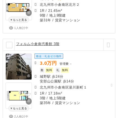
北九州市小倉南区北方２
1R
/
21.45m²
9階 / 地上9階建
築31年
/ 賃貸マンション
もっと見る
1人検討中
フォルム小倉南弐番館 3階
敷金・礼金ゼロ物件
3.0
万円
管理費
－
敷
無料
礼
無料
城野駅 歩24分
安部山公園駅 歩14分
北九州市小倉南区湯川新町１
1R
/
17.18m²
3階 / 地上5階建
築35年
/ 賃貸マンション
もっと見る
2人検討中