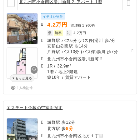
北九州市小倉南区湯川新町２ アパート 1階
イチオシ物件
4.2
万円
管理費
1,900円
敷
無料
礼
4.2万円
城野駅 バス6分 (バス停)湯川 歩7分
安部山公園駅 歩14分
片野駅 バス10分 (バス停)湯川 歩7分
北九州市小倉南区湯川新町２
1R
/
32.9m²
1階 / 地上2階建
築18年
/ 賃貸アパート
もっと見る
1人検討中
エステート企救の空室を探す
城野駅 歩12分
8分
北方駅 歩
北九州市小倉南区北方１丁目