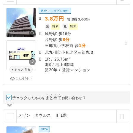
敷金・礼金ゼロ物件
3.8
万円
管理費
3,000円
敷
無料
礼
無料
城野駅 歩16分
8分
片野駅 歩
1分
三郎丸小学校前 歩
北九州市小倉北区三郎丸３
1R
/
26.76m²
3階 / 地上8階建
築20年
/ 賃貸マンション
もっと見る
1人検討中
チェック
ま
と
め
て
したものを
お問い合わせ
メゾン タウルス Ⅱ 1階
NEW