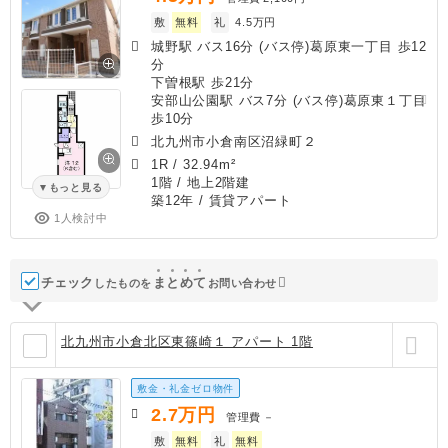
敷
無料
礼
4.5万円
城野駅 バス16分 (バス停)葛原東一丁目 歩12
分
下曽根駅 歩21分
安部山公園駅 バス7分 (バス停)葛原東１丁目
歩10分
北九州市小倉南区沼緑町２
1R
/
32.94m²
1階 / 地上2階建
もっと見る
築12年
/ 賃貸アパート
1人検討中
チェック
ま
と
め
て
したものを
お問い合わせ
北九州市小倉北区東篠崎１ アパート 1階
敷金・礼金ゼロ物件
2.7
万円
管理費
－
敷
無料
礼
無料