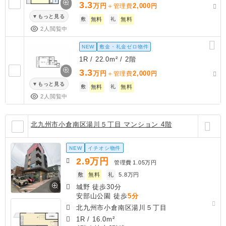
3.3
万円
2,000
＋管理費
円
もっと見る
敷
無料
礼
無料
2人閲覧中
NEW
敷金・礼金ゼロ物件
1R / 22.0m² / 2階
3.3
万円
2,000
＋管理費
円
もっと見る
敷
無料
礼
無料
2人閲覧中
北九州市小倉南区湯川５丁目 マンション 4階
NEW
イチオシ物件
2.9
万円
管理費
1.05万円
敷
無料
礼
5.8万円
城野 徒歩30分
安部山公園 徒歩
5分
北九州市小倉南区湯川５丁目
1R
/
16.0m²