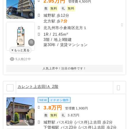
2.95
万円
管理費
4,500円
敷
無料
礼
無料
城野駅 歩12分
7分
北方駅 歩
北九州市小倉南区北方１
1R
/
21.45m²
3階 / 地上9階建
築30年
/ 賃貸マンション
もっと見る
5人検討中
人気上昇中！注目の物件です！
カレント上吉田IＡ 2階
NEW
イチオシ物件
3.8
万円
管理費
1,900円
敷
無料
礼
3.8万円
城野駅 バス41分 (バス停)上吉田 歩2分
下曽根駅 バス23分 (バス停)上吉田 歩2分