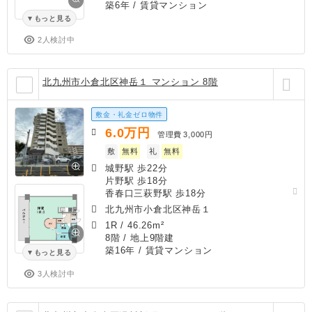
築6年
/ 賃貸マンション
もっと見る
2人検討中
北九州市小倉北区神岳１ マンション 8階
敷金・礼金ゼロ物件
6.0
万円
管理費
3,000円
敷
無料
礼
無料
城野駅 歩22分
片野駅 歩18分
香春口三萩野駅 歩18分
北九州市小倉北区神岳１
1R
/
46.26m²
8階 / 地上9階建
築16年
/ 賃貸マンション
もっと見る
3人検討中