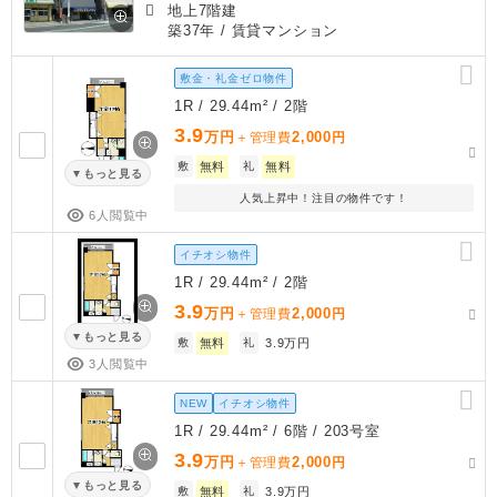
地上7階建
築37年
/ 賃貸マンション
敷金・礼金ゼロ物件
1R / 29.44m² / 2階
3.9
万円
2,000
＋管理費
円
敷
無料
礼
無料
もっと見る
人気上昇中！注目の物件です！
6人閲覧中
イチオシ物件
1R / 29.44m² / 2階
3.9
万円
2,000
＋管理費
円
もっと見る
敷
無料
礼
3.9万円
3人閲覧中
NEW
イチオシ物件
1R / 29.44m² / 6階 / 203号室
3.9
万円
2,000
＋管理費
円
もっと見る
敷
無料
礼
3.9万円