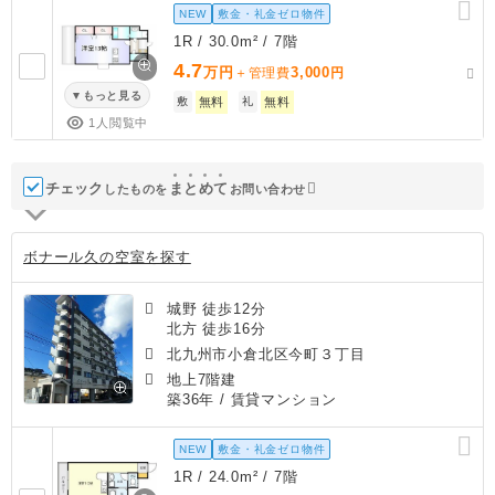
NEW
敷金・礼金ゼロ物件
1R / 30.0m² / 7階
4.7
万円
3,000
＋管理費
円
もっと見る
敷
無料
礼
無料
1人閲覧中
チェック
ま
と
め
て
したものを
お問い合わせ
ボナール久の空室を探す
城野 徒歩12分
北方 徒歩16分
北九州市小倉北区今町３丁目
地上7階建
築36年
/ 賃貸マンション
NEW
敷金・礼金ゼロ物件
1R / 24.0m² / 7階