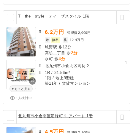
T the style ティーザスタイル 1階
6.2
万円
管理費
2,000円
敷
無料
礼
12.4万円
城野駅 歩12分
2分
高坊二丁目 歩
4分
水町 歩
北九州市小倉北区高坊２
1R
/
31.56m²
1階 / 地上9階建
築11年
/ 賃貸マンション
もっと見る
1人検討中
北九州市小倉南区沼緑町２ アパート 1階
4.5
万円
管理費
2,100円