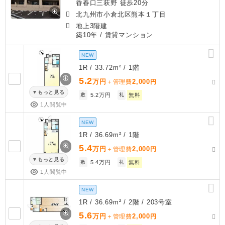
香春口三萩野 徒歩20分
北九州市小倉北区熊本１丁目
地上3階建
築10年
/ 賃貸マンション
NEW
1R / 33.72m² / 1階
5.2
万円
2,000
＋管理費
円
もっと見る
敷
5.2万円
礼
無料
1人閲覧中
NEW
1R / 36.69m² / 1階
5.4
万円
2,000
＋管理費
円
もっと見る
敷
5.4万円
礼
無料
1人閲覧中
NEW
1R / 36.69m² / 2階 / 203号室
5.6
万円
2,000
＋管理費
円