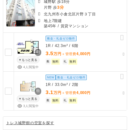
城野駅 歩18分
3分
片野 歩
北九州市小倉北区片野３丁目
地上7階建
築45年
/ 賃貸マンション
敷金・礼金ゼロ物件
1R / 42.3m² / 6階
3.5
万円
4,000
＋管理費
円
もっと見る
敷
無料
礼
無料
4人閲覧中
NEW
敷金・礼金ゼロ物件
1R / 33.0m² / 2階
3.1
万円
4,000
＋管理費
円
もっと見る
敷
無料
礼
無料
3人閲覧中
トレス城野館の空室を探す