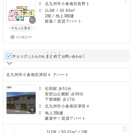
北九州市小倉南区長野１
1LDK
/
43.93m²
2階 / 地上3階建
新築
/ 賃貸アパート
もっと見る
3人検討中
チェック
ま
と
め
て
したものを
お問い合わせ
北九州市小倉南区津田４ アパート
石田駅 歩51分
安部山公園駅 歩38分
下曽根駅 歩17分
北九州市小倉南区津田４
地上2階建
建築中
/ 賃貸アパート
1LDK / 50.01m² / 1階