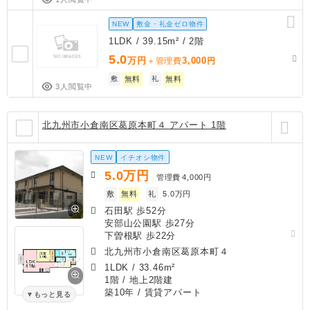
NEW
敷金・礼金ゼロ物件
1LDK / 39.15m² / 2階
5.0
万円
3,000
＋管理費
円
敷
無料
礼
無料
3人閲覧中
北九州市小倉南区葛原本町４ アパート 1階
NEW
イチオシ物件
5.0
万円
管理費
4,000円
敷
無料
礼
5.0万円
石田駅 歩52分
安部山公園駅 歩27分
下曽根駅 歩22分
北九州市小倉南区葛原本町４
1LDK
/
33.46m²
1階 / 地上2階建
築10年
/ 賃貸アパート
もっと見る