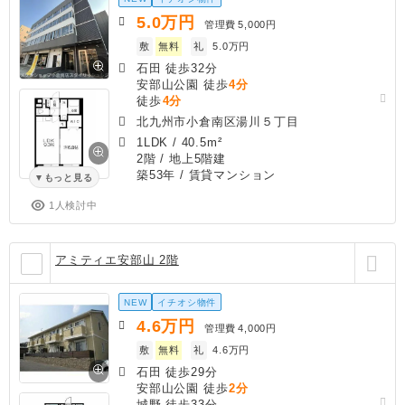
5.0
万円
管理費
5,000円
敷
無料
礼
5.0万円
石田 徒歩32分
安部山公園 徒歩
4分
徒歩
4分
北九州市小倉南区湯川５丁目
1LDK
/
40.5m²
2階 / 地上5階建
築53年
/ 賃貸マンション
もっと見る
1人検討中
アミティエ安部山 2階
NEW
イチオシ物件
4.6
万円
管理費
4,000円
敷
無料
礼
4.6万円
石田 徒歩29分
安部山公園 徒歩
2分
城野 徒歩33分