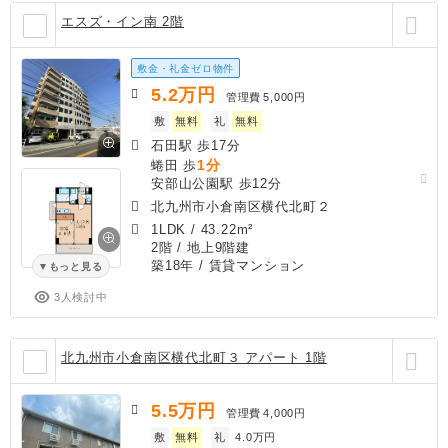
エスズ・イン南 2階
敷金・礼金ゼロ物件
5.2
万円
管理費
5,000円
敷
無料
礼
無料
石田駅 歩17分
1分
蜷田 歩
安部山公園駅 歩12分
北九州市小倉南区横代北町２
1LDK
/
43.22m²
2階 / 地上9階建
築18年
/ 賃貸マンション
もっと見る
3人検討中
北九州市小倉南区横代北町３ アパート 1階
5.5
万円
管理費
4,000円
敷
無料
礼
4.0万円