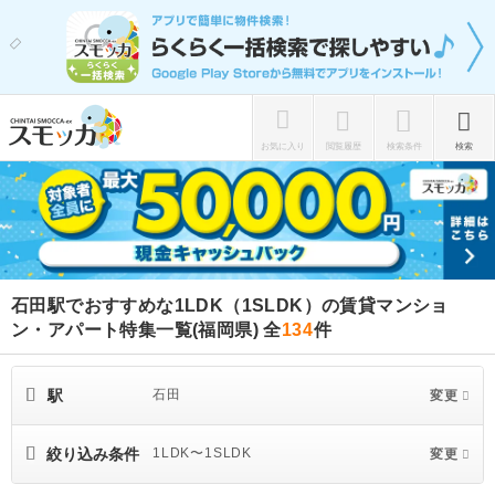
お気に入り
閲覧履歴
検索条件
検索
石田駅でおすすめな1LDK（1SLDK）の賃貸マンショ
ン・アパート特集一覧(福岡県)
全
134
件
駅
石田
変更
絞り込み条件
1LDK〜1SLDK
変更