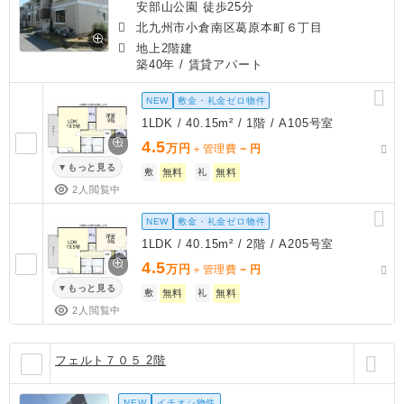
安部山公園 徒歩25分
北九州市小倉南区葛原本町６丁目
地上2階建
築40年
/ 賃貸アパート
NEW
敷金・礼金ゼロ物件
1LDK / 40.15m² / 1階 / A105号室
4.5
万円
－
＋管理費
円
もっと見る
敷
無料
礼
無料
2人閲覧中
NEW
敷金・礼金ゼロ物件
1LDK / 40.15m² / 2階 / A205号室
4.5
万円
－
＋管理費
円
もっと見る
敷
無料
礼
無料
2人閲覧中
フェルト７０５ 2階
NEW
イチオシ物件