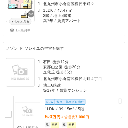
北九州市小倉南区横代東町２
1LDK
/
43.47m²
2階 / 地上2階建
築7年
/ 賃貸アパート
もっと見る
1人検討中
メゾン ド ソレイユの空室を探す
石田 徒歩12分
安部山公園 徒歩20分
企救丘 徒歩35分
北九州市小倉南区横代北町４丁目
地上6階建
築17年
/ 賃貸マンション
NEW
敷金・礼金ゼロ物件
1LDK / 39.15m² / 5階
5.0
万円
3,000
＋管理費
円
敷
無料
礼
無料
1人閲覧中