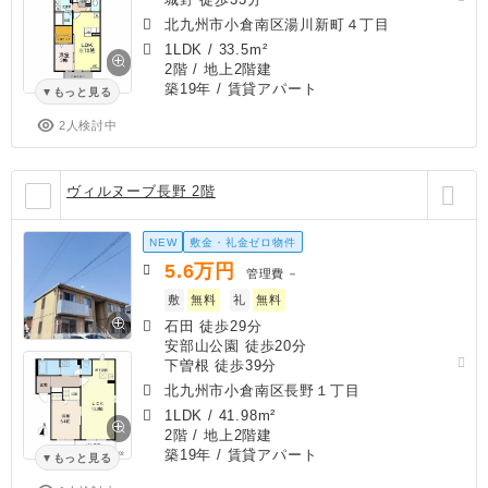
北九州市小倉南区湯川新町４丁目
1LDK
/
33.5m²
2階 / 地上2階建
築19年
/ 賃貸アパート
もっと見る
2人検討中
ヴィルヌーブ長野 2階
NEW
敷金・礼金ゼロ物件
5.6
万円
管理費
－
敷
無料
礼
無料
石田 徒歩29分
安部山公園 徒歩20分
下曽根 徒歩39分
北九州市小倉南区長野１丁目
1LDK
/
41.98m²
2階 / 地上2階建
築19年
/ 賃貸アパート
もっと見る