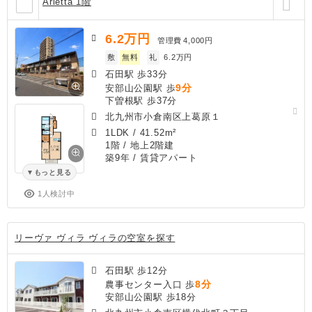
Arietta 1階
6.2
万円
管理費
4,000円
敷
無料
礼
6.2万円
石田駅 歩33分
9分
安部山公園駅 歩
下曽根駅 歩37分
北九州市小倉南区上葛原１
1LDK
/
41.52m²
1階 / 地上2階建
築9年
/ 賃貸アパート
もっと見る
1人検討中
リーヴァ ヴィラ ヴィラの空室を探す
石田駅 歩12分
8分
農事センター入口 歩
安部山公園駅 歩18分