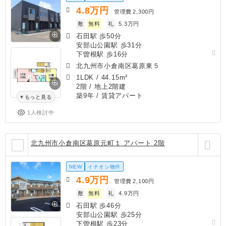
4.8
万円
管理費
2,300円
敷
無料
礼
5.3万円
石田駅 歩50分
安部山公園駅 歩31分
下曽根駅 歩16分
北九州市小倉南区葛原東５
1LDK
/
44.15m²
2階 / 地上2階建
築9年
/ 賃貸アパート
もっと見る
1人検討中
北九州市小倉南区葛原元町１ アパート 2階
NEW
イチオシ物件
4.9
万円
管理費
2,100円
敷
無料
礼
4.9万円
石田駅 歩46分
安部山公園駅 歩25分
下曽根駅 歩23分