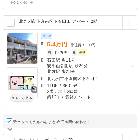
1人検討中
北九州市小倉南区下石田１ アパート 2階
NEW
5.4
万円
管理費
3,000円
敷
5.4万円
礼
無料
石田駅 歩11分
安部山公園駅 歩20分
北方駅 歩28分
北九州市小倉南区下石田１
1LDK
/
36.0m²
2階 / 地上2階建
築12年
/ 賃貸アパート
もっと見る
チェック
ま
と
め
て
したものを
お問い合わせ