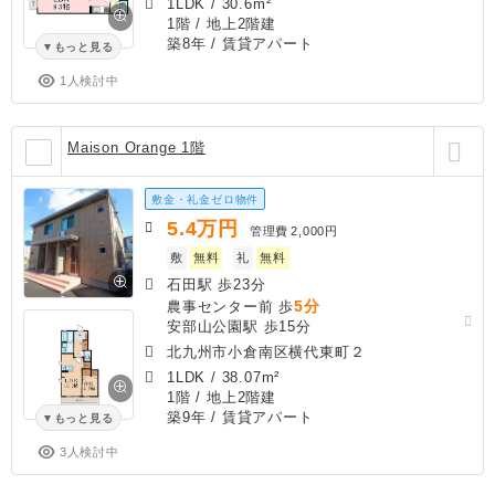
1LDK
/
30.6m²
1階 / 地上2階建
築8年
/ 賃貸アパート
もっと見る
1人検討中
Maison Orange 1階
敷金・礼金ゼロ物件
5.4
万円
管理費
2,000円
敷
無料
礼
無料
石田駅 歩23分
5分
農事センター前 歩
安部山公園駅 歩15分
北九州市小倉南区横代東町２
1LDK
/
38.07m²
1階 / 地上2階建
築9年
/ 賃貸アパート
もっと見る
3人検討中