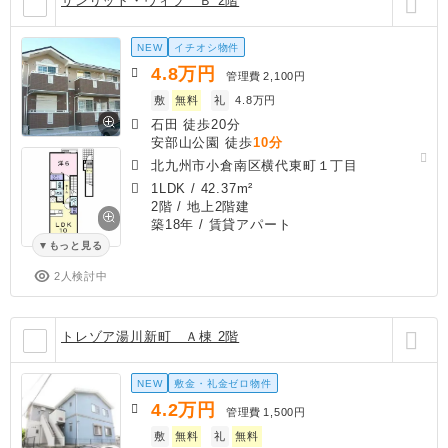
サンリット・ヴィラ Ｂ 2階
NEW
イチオシ物件
4.8
万円
管理費
2,100円
敷
無料
礼
4.8万円
石田 徒歩20分
安部山公園 徒歩
10分
北九州市小倉南区横代東町１丁目
1LDK
/
42.37m²
2階 / 地上2階建
築18年
/ 賃貸アパート
もっと見る
2人検討中
トレゾア湯川新町 Ａ棟 2階
NEW
敷金・礼金ゼロ物件
4.2
万円
管理費
1,500円
敷
無料
礼
無料