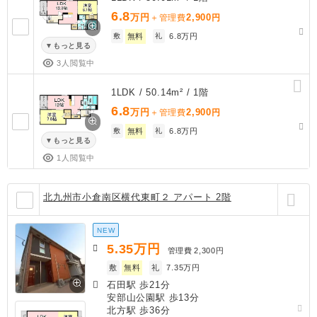
6.8
万円
2,900
＋管理費
円
敷
無料
礼
6.8万円
もっと見る
3人閲覧中
1LDK / 50.14m² / 1階
6.8
万円
2,900
＋管理費
円
敷
無料
礼
6.8万円
もっと見る
1人閲覧中
北九州市小倉南区横代東町２ アパート 2階
NEW
5.35
万円
管理費
2,300円
敷
無料
礼
7.35万円
石田駅 歩21分
安部山公園駅 歩13分
北方駅 歩36分