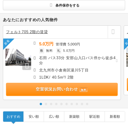
条件保存をする
あなたにおすすめの人気物件
フェルト705 2階の賃貸
新着
新
5.0万円
管理費
5,000円
敷
無料
礼
5.0万円
石田 バス33分 安部山入口バス停から徒歩4
分
北九州市小倉南区湯川5丁目
1LDK/ 40.5m²/ 2階
空室状況お問い合わせ
無料
おすすめ
安い順
広い順
新築順
駅近順
新着順