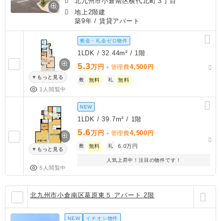
北九州市小倉南区横代北町３丁目
地上2階建
築9年
/ 賃貸アパート
敷金・礼金ゼロ物件
1LDK / 32.44m² / 1階
5.3
万円
4,500
＋管理費
円
もっと見る
敷
無料
礼
無料
1人閲覧中
NEW
1LDK / 39.7m² / 1階
5.6
万円
4,500
＋管理費
円
敷
無料
礼
6.0万円
もっと見る
人気上昇中！注目の物件です！
5人閲覧中
北九州市小倉南区葛原東５ アパート 2階
NEW
イチオシ物件