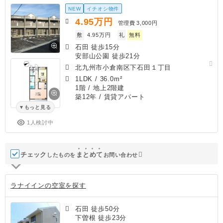
NEW
イチオシ物件
4.95
万円
管理費
3,000円
敷
4.95万円
礼
無料
石田 徒歩15分
安部山公園 徒歩21分
北九州市小倉南区下石田１丁目
1LDK
/
36.0m²
1階 / 地上2階建
築12年
/ 賃貸アパート
もっと見る
1人検討中
チェック
ま
と
め
て
したものを
お問い合わせ
ラナイインの空室を探す
石田 徒歩50分
下曽根 徒歩23分