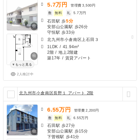
5.7
万円
管理費
3,500円
敷
無料
礼
5.7万円
5分
石田駅 歩
安部山公園駅 歩26分
守恒駅 歩33分
北九州市小倉南区上石田３
1LDK
/
41.94m²
2階 / 地上2階建
築17年
/ 賃貸アパート
もっと見る
2人検討中
北九州市小倉南区長野１ アパート 2階
6.55
万円
管理費
2,200円
敷
無料
礼
6.55万円
石田駅 歩27分
安部山公園駅 歩15分
下曽根駅 歩41分