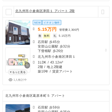
北九州市小倉南区津田１ アパート 2階
NEW
イチオシ物件
5.15
万円
管理費
2,300円
敷
無料
礼
5.15万円
石田駅 歩45分
安部山公園駅 歩32分
下曽根駅 歩26分
北九州市小倉南区津田１
1LDK
/
43.12m²
2階 / 地上2階建
築10年
/ 賃貸アパート
もっと見る
1人検討中
北九州市小倉南区葛原本町５ アパート
石田駅 歩59分
安部山公園駅 歩35分