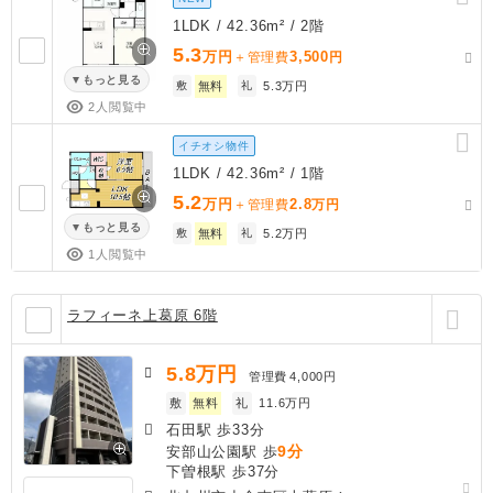
1LDK / 42.36m² / 2階
5.3
万円
3,500
＋管理費
円
もっと見る
敷
無料
礼
5.3万円
2人閲覧中
イチオシ物件
1LDK / 42.36m² / 1階
5.2
万円
2.8
＋管理費
万円
もっと見る
敷
無料
礼
5.2万円
1人閲覧中
ラフィーネ上葛原 6階
5.8
万円
管理費
4,000円
敷
無料
礼
11.6万円
石田駅 歩33分
9分
安部山公園駅 歩
下曽根駅 歩37分