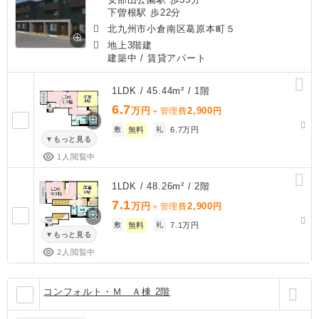
下曽根駅 歩22分
北九州市小倉南区葛原本町５
地上3階建
建築中
/ 賃貸アパート
1LDK / 45.44m² / 1階
6.7
万円
2,900
＋管理費
円
敷
無料
礼
6.7万円
もっと見る
1人閲覧中
1LDK / 48.26m² / 2階
7.1
万円
2,900
＋管理費
円
敷
無料
礼
7.1万円
もっと見る
2人閲覧中
コンフォルト・Ｍ Ａ棟 2階