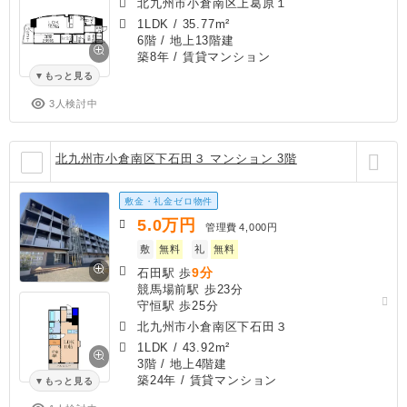
北九州市小倉南区上葛原１
1LDK
/
35.77m²
6階 / 地上13階建
築8年
/ 賃貸マンション
もっと見る
3人検討中
北九州市小倉南区下石田３ マンション 3階
敷金・礼金ゼロ物件
5.0
万円
管理費
4,000円
敷
無料
礼
無料
9分
石田駅 歩
競馬場前駅 歩23分
守恒駅 歩25分
北九州市小倉南区下石田３
1LDK
/
43.92m²
3階 / 地上4階建
築24年
/ 賃貸マンション
もっと見る