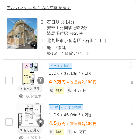
アルカンシエル Y Aの空室を探す
石田駅 歩14分
安部山公園駅 歩22分
競馬場前駅 歩29分
北九州市小倉南区下石田１丁目
地上2階建
築16年
/ 賃貸アパート
イチオシ物件
1LDK / 37.13m² / 1階
4.3
万円
2,100
＋管理費
円
もっと見る
敷
無料
礼
4.3万円
3人閲覧中
NEW
イチオシ物件
1LDK / 46.09m² / 2階
4.5
万円
2,100
＋管理費
円
もっと見る
敷
無料
礼
5.0万円
2人閲覧中