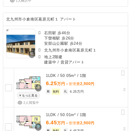
1人検討中
北九州市小倉南区葛原元町１ アパート
石田駅 歩46分
下曽根駅 歩26分
安部山公園駅 歩24分
北九州市小倉南区葛原元町１
地上2階建
建築中
/ 賃貸アパート
1LDK / 50.05m² / 1階
6.25
万円
2,900
＋管理費
円
敷
無料
礼
6.25万円
もっと見る
2人閲覧中
1LDK / 50.01m² / 1階
6.45
万円
2,900
＋管理費
円
敷
無料
礼
6.45万円