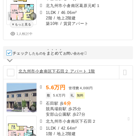
北九州市小倉南区葛原元町１
1LDK
/
46.06m²
2階 / 地上2階建
築10年
/ 賃貸アパート
もっと見る
1人検討中
チェック
ま
と
め
て
したものを
お問い合わせ
北九州市小倉南区下石田２ アパート 1階
5.6
万円
管理費
4,000円
敷
5.6万円
礼
無料
6分
石田駅 歩
競馬場前駅 歩25分
安部山公園駅 歩27分
北九州市小倉南区下石田２
1LDK
/
42.64m²
1階 / 地上2階建