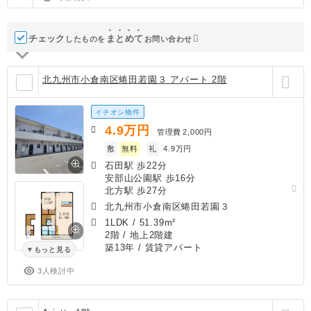
チェック
ま
と
め
て
したものを
お問い合わせ
北九州市小倉南区蜷田若園３ アパート 2階
イチオシ物件
4.9
万円
管理費
2,000円
敷
無料
礼
4.9万円
石田駅 歩22分
安部山公園駅 歩16分
北方駅 歩27分
北九州市小倉南区蜷田若園３
1LDK
/
51.39m²
2階 / 地上2階建
築13年
/ 賃貸アパート
もっと見る
3人検討中