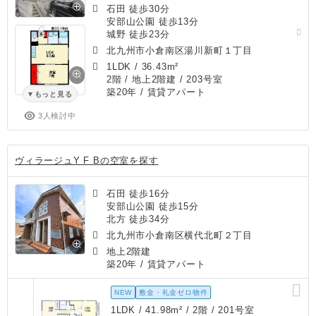
石田 徒歩30分
安部山公園 徒歩13分
城野 徒歩23分
北九州市小倉南区湯川新町１丁目
1LDK
/
36.43m²
2階 / 地上2階建 / 203号室
築20年
/ 賃貸アパート
もっと見る
3人検討中
ヴィラージュY F Bの空室を探す
石田 徒歩16分
安部山公園 徒歩15分
北方 徒歩34分
北九州市小倉南区横代北町２丁目
地上2階建
築20年
/ 賃貸アパート
NEW
敷金・礼金ゼロ物件
1LDK / 41.98m² / 2階 / 201号室