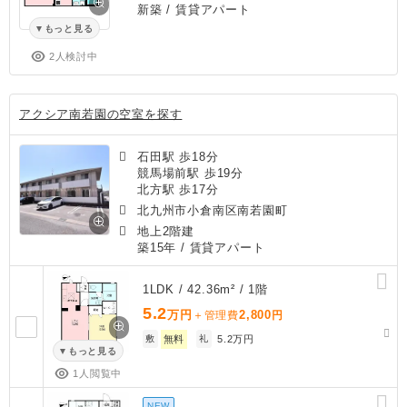
新築
/ 賃貸アパート
もっと見る
2人検討中
アクシア南若園の空室を探す
石田駅 歩18分
競馬場前駅 歩19分
北方駅 歩17分
北九州市小倉南区南若園町
地上2階建
築15年
/ 賃貸アパート
1LDK / 42.36m² / 1階
5.2
万円
2,800
＋管理費
円
敷
無料
礼
5.2万円
もっと見る
1人閲覧中
NEW