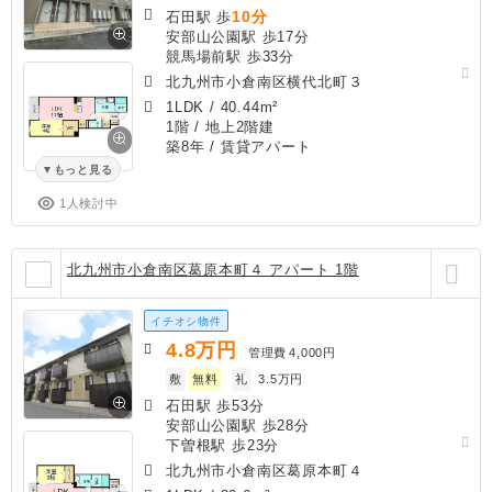
10分
石田駅 歩
安部山公園駅 歩17分
競馬場前駅 歩33分
北九州市小倉南区横代北町３
1LDK
/
40.44m²
1階 / 地上2階建
築8年
/ 賃貸アパート
もっと見る
1人検討中
北九州市小倉南区葛原本町４ アパート 1階
イチオシ物件
4.8
万円
管理費
4,000円
敷
無料
礼
3.5万円
石田駅 歩53分
安部山公園駅 歩28分
下曽根駅 歩23分
北九州市小倉南区葛原本町４