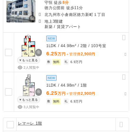
守恒 徒歩
8分
徳力公団前 徒歩11分
北九州市小倉南区徳力新町１丁目
地上3階建
新築
/ 賃貸アパート
NEW
1LDK / 44.98m² / 2階 / 103号室
6.25
万円
2,900
＋管理費
円
もっと見る
敷
無料
礼
6.9万円
2人閲覧中
NEW
1LDK / 44.98m² / 1階
6.25
万円
2,900
＋管理費
円
もっと見る
敷
無料
礼
6.9万円
3人閲覧中
レマーレ 1階