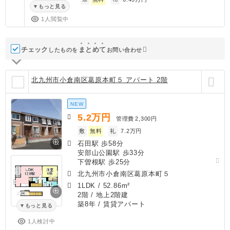
もっと見る
1人閲覧中
チェック
ま
と
め
て
したものを
お問い合わせ
北九州市小倉南区葛原本町５ アパート 2階
NEW
5.2
万円
管理費
2,300円
敷
無料
礼
7.2万円
石田駅 歩58分
安部山公園駅 歩33分
下曽根駅 歩25分
北九州市小倉南区葛原本町５
1LDK
/
52.86m²
2階 / 地上2階建
築8年
/ 賃貸アパート
もっと見る
1人検討中