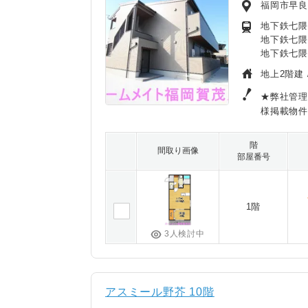
福岡市早
地下鉄七隈
地下鉄七隈
地下鉄七隈
地上2階建 
★弊社管理
様掲載物件
階
間取り画像
部屋番号
1階
3人検討中
アスミール野芥 10階