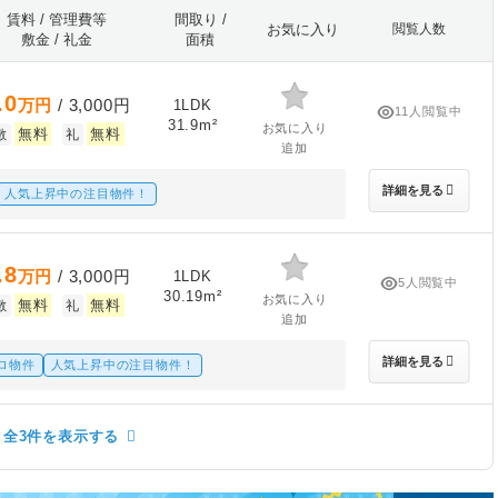
賃料 / 管理費等
間取り /
お気に入り
閲覧人数
敷金 / 礼金
面積
.0
万円
/ 3,000円
1LDK
11人閲覧中
31.9m²
お気に入り
無料
無料
敷
礼
追加
詳細を見る
人気上昇中の注目物件！
.8
万円
/ 3,000円
1LDK
5人閲覧中
30.19m²
お気に入り
無料
無料
敷
礼
追加
詳細を見る
ロ物件
人気上昇中の注目物件！
全3件を表示する