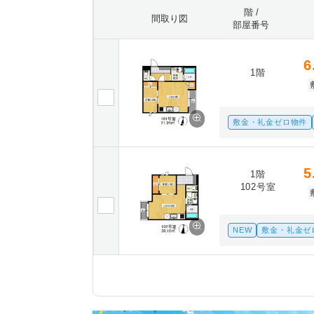
階 /
間取り図
部屋番号
6
1階
敷金・礼金ゼロ物件
5
1階
102号室
NEW
敷金・礼金ゼ