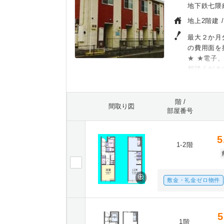
地下鉄七隈線
地上2階建 
最大２か月
の費用面を
★ ★電子
相談くださ
階 /
間取り図
部屋番号
5
1-2階
敷金・礼金ゼロ物件
5
1階