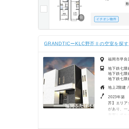
イチオシ物件
GRANDTICーKLC野芥Ⅱの空室を探す
福岡市早良
地下鉄七隈
地下鉄七隈線
地下鉄七隈線
地上2階建 
2023年
芥】エリア
があり、一
充実してお