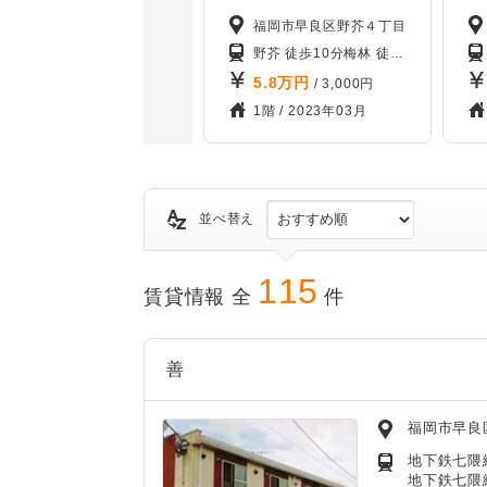
福岡市早良区野芥４丁目
野芥 徒歩10分
梅林 徒歩17分
賀茂 徒
5.8
万円
/ 3,000円
1階 /
2023年03月
並べ替え
115
賃貸情報 全
件
善
福岡市早良
地下鉄七隈線
地下鉄七隈線