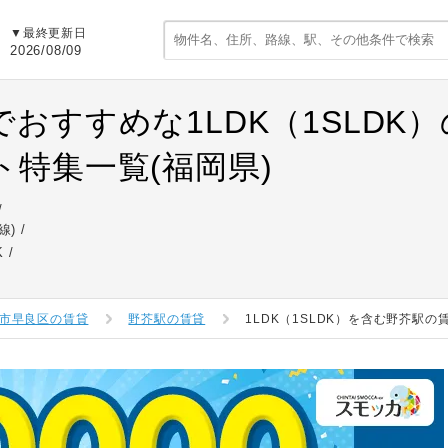
▼最終更新日
2026/08/09
でおすすめな1LDK（1SLDK
ト特集一覧(福岡県)
線)
K
市早良区の賃貸
野芥駅の賃貸
1LDK（1SLDK）を含む野芥駅の