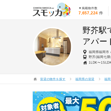
賃貸スモッカ
▼掲載物件数
7,657,224
件
野芥駅
アパー
福岡県福岡市
野芥(福岡七隈
1LDK〜1SLD
賃貸の物件を探す
福岡県の賃貸
福岡