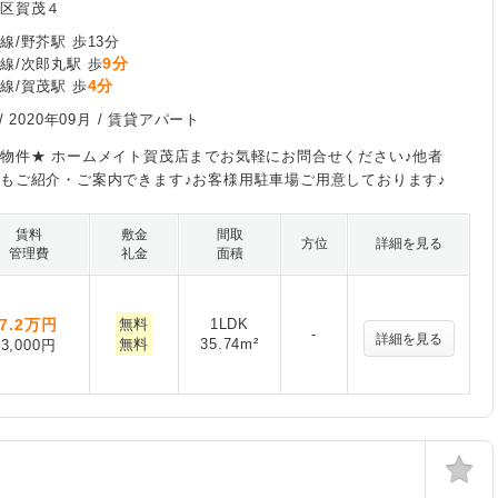
良区賀茂４
線/野芥駅 歩13分
9分
線/次郎丸駅 歩
4分
線/賀茂駅 歩
/
2020年09月
/ 賃貸アパート
物件★ ホームメイト賀茂店までお気軽にお問合せください♪他者
もご紹介・ご案内できます♪お客様用駐車場ご用意しております♪
賃料
敷金
間取
方位
詳細を見る
管理費
礼金
面積
7.2
万円
無料
1LDK
-
詳細を見る
無料
35.74m²
3,000円