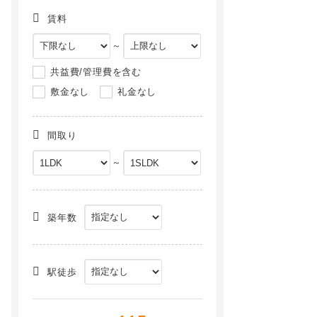
賃料
～
共益費/管理費を含む
敷金なし
礼金なし
間取り
～
ウッドハーツ[4階]
Ｇａｒａｇｅ Ｈｏｕｓｅ Ⅱ[C号室]
NEW
NEW
築年数
駅徒歩