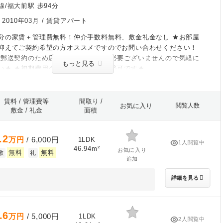
/福大前駅 歩94分
/
2010年03月
/ 賃貸アパート
分の家賃＋管理費無料！仲介手数料無料、敷金礼金なし ★お部屋
抑えてご契約希望の方オススメですのでお問い合わせください！
、郵送契約のため店舗に来ていただく必要ございませんので気軽に
もっと見る
い★ ★初期費用クレジットカード決済可です★
賃料 / 管理費等
間取り /
お気に入り
閲覧人数
敷金 / 礼金
面積
.2
万円
/ 6,000円
1LDK
1人閲覧中
46.94m²
お気に入り
無料
無料
敷
礼
追加
詳細を見る
.6
万円
/ 5,000円
1LDK
2人閲覧中