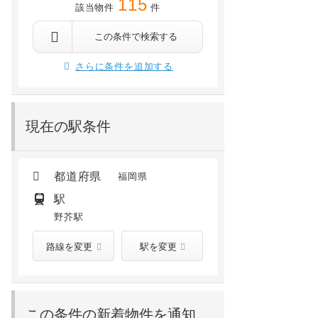
115
該当物件
件
福岡市早良区野芥4丁目
福岡市早良区重留４丁
6分
野芥 徒歩7分
野芥 徒歩29分
この条件で検索する
6.9
万円
10.5
万円
/ 6,000円
/ 3,000円
さらに条件を追加する
4階 /
建築中(2026年09月)
1階 /
2025年08月
現在の駅条件
都道府県
福岡県
駅
野芥駅
路線を変更
駅を変更
この条件の新着物件を通知