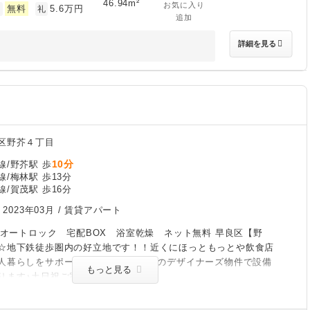
46.94m²
お気に入り
無料
5.6万円
敷
礼
追加
詳細を見る
区野芥４丁目
10分
線/野芥駅 歩
/梅林駅 歩13分
/賀茂駅 歩16分
/
2023年03月
/ 賃貸アパート
築 オートロック 宅配BOX 浴室乾燥 ネット無料 早良区【野
☆地下鉄徒歩圏内の好立地です！！近くにほっともっとや飲食店
人暮らしをサポート☆また、IOT付きのデザイナーズ物件で設備
もっと見る
ります♪土日祝ご案内可能です☆