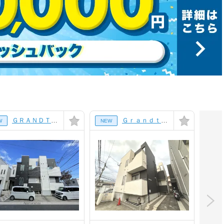
ＧＲＡＮＤＴＩＣ ＦＥＲＩＯ[1階]
Ｇｒａｎｄｔｉｃ 野芥ＶＥＬＩＥＲＯ[1階]
W
NEW