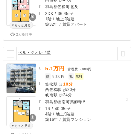
羽島郡笠松町北及
2DK
/
36.45m²
1階 / 地上2階建
築32年
/ 賃貸アパート
もっと見る
2人検討中
ベル・クオレ 4階
5.1
万円
管理費
5,000円
敷
5.1万円
礼
無料
10分
笠松駅 歩
西笠松駅 歩20分
岐南駅 歩24分
羽島郡岐南町薬師寺５
1R
/
40.05m²
4階 / 地上5階建
築16年
/ 賃貸マンション
もっと見る