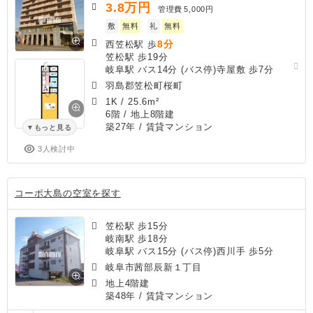
3.8
万円
管理費
5,000円
敷
無料
礼
無料
8分
西笠松駅 歩
笠松駅 歩19分
岐阜駅 バス14分 (バス停)寺屋敷 歩7分
羽島郡笠松町桜町
1K
/
25.6m²
6階 / 地上8階建
築27年
/ 賃貸マンション
もっと見る
3人検討中
コーポ大島の空室を探す
笠松駅 歩15分
岐南駅 歩18分
岐阜駅 バス15分 (バス停)西川手 歩5分
岐阜市茜部辰新１丁目
地上4階建
築48年
/ 賃貸マンション