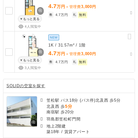
4.7
万円
3,000
＋管理費
円
敷
4.7万円
礼
無料
もっと見る
4人閲覧中
NEW
1K / 31.57m² / 1階
4.7
万円
3,000
＋管理費
円
もっと見る
敷
4.7万円
礼
無料
3人閲覧中
SOLIDの空室を探す
笠松駅 バス18分 (バス停)北及西 歩5分
5分
北及西 歩
南宿駅 歩20分
羽島郡笠松町門間
地上2階建
築18年
/ 賃貸アパート