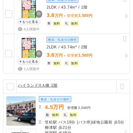
2LDK / 43.74m² / 1階
3.6
万円
3,500
＋管理費
円
もっと見る
敷
無料
礼
無料
4人閲覧中
敷金・礼金ゼロ物件
2LDK / 43.74m² / 2階
3.6
万円
3,500
＋管理費
円
もっと見る
敷
無料
礼
無料
1人閲覧中
ハイランドIIＡ棟 1階
敷金・礼金ゼロ物件
4.5
万円
管理費
3,000円
敷
無料
礼
無料
笠松駅 バス19分 (バス停)緑地公園前 歩5分
柳津駅 歩21分
南宿駅 歩45分