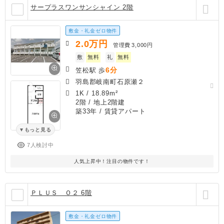
サープラスワンサンシャイン 2階
敷金・礼金ゼロ物件
2.0
万円
管理費
3,000円
敷
無料
礼
無料
6分
笠松駅 歩
羽島郡岐南町石原瀬２
1K
/
18.89m²
2階 / 地上2階建
築33年
/ 賃貸アパート
もっと見る
7人検討中
人気上昇中！注目の物件です！
ＰＬＵＳ Ｏ２ 6階
敷金・礼金ゼロ物件