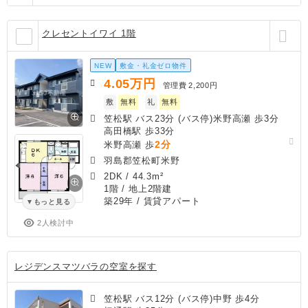
クレセントイワイ 1階
NEW
敷金・礼金ゼロ物件
4.05
万円
管理費
2,200円
敷
無料
礼
無料
笠松駅 バス23分 (バス停)米野高瀬 歩3分
高田橋駅 歩33分
2分
米野高瀬 歩
羽島郡笠松町米野
2DK
/
44.3m²
1階 / 地上2階建
築29年
/ 賃貸アパート
もっと見る
2人検討中
レジデンスマツバラの空室を探す
笠松駅 バス12分 (バス停)中野 歩4分