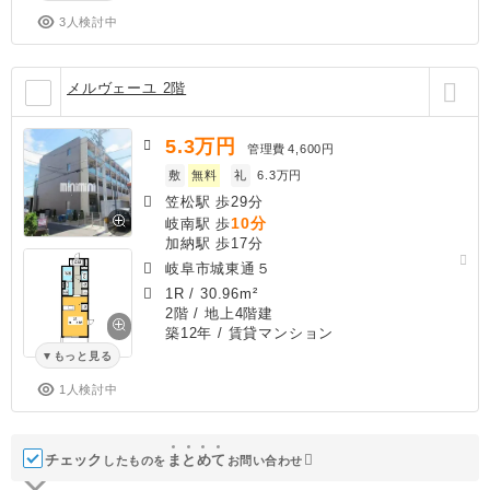
3人検討中
メルヴェーユ 2階
5.3
万円
管理費
4,600円
敷
無料
礼
6.3万円
笠松駅 歩29分
10分
岐南駅 歩
加納駅 歩17分
岐阜市城東通５
1R
/
30.96m²
2階 / 地上4階建
築12年
/ 賃貸マンション
もっと見る
1人検討中
チェック
ま
と
め
て
したものを
お問い合わせ