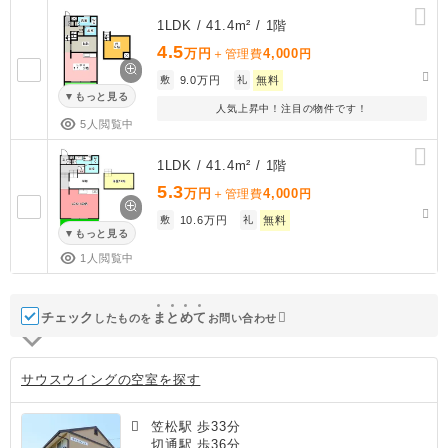
1LDK / 41.4m² / 1階
4.5
万円
4,000
＋管理費
円
敷
9.0万円
礼
無料
もっと見る
人気上昇中！注目の物件です！
5人閲覧中
1LDK / 41.4m² / 1階
5.3
万円
4,000
＋管理費
円
敷
10.6万円
礼
無料
もっと見る
1人閲覧中
チェック
ま
と
め
て
したものを
お問い合わせ
サウスウイングの空室を探す
笠松駅 歩33分
切通駅 歩36分