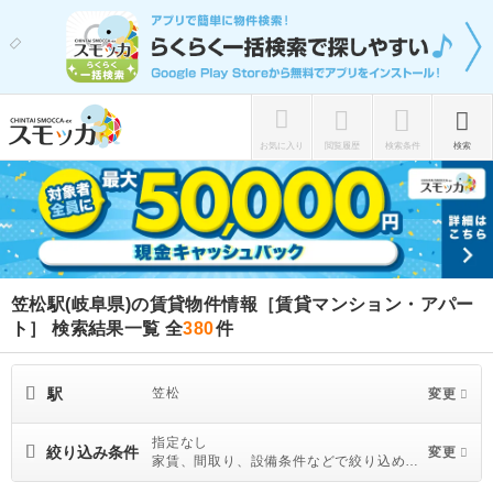
お気に入り
閲覧履歴
検索条件
検索
笠松駅(岐阜県)の賃貸物件情報［賃貸マンション・アパー
ト］ 検索結果一覧
全
380
件
駅
笠松
変更
指定なし
絞り込み条件
変更
家賃、間取り、設備条件などで絞り込めま
す