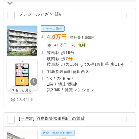
プレジールとざき 1階
イチオシ物件
4.0
万円
管理費
3,000円
敷
4.0万円
礼
無料
笠松駅 歩19分
7分
岐南駅 歩
岐阜駅 バス13分 (バス停)東川手 歩11分
羽島郡岐南町徳田西３
1K
/
23.69m²
1階 / 地上4階建
築39年
/ 賃貸マンション
もっと見る
2人検討中
[一戸建] 羽島郡笠松町県町 の賃貸
敷金・礼金ゼロ物件