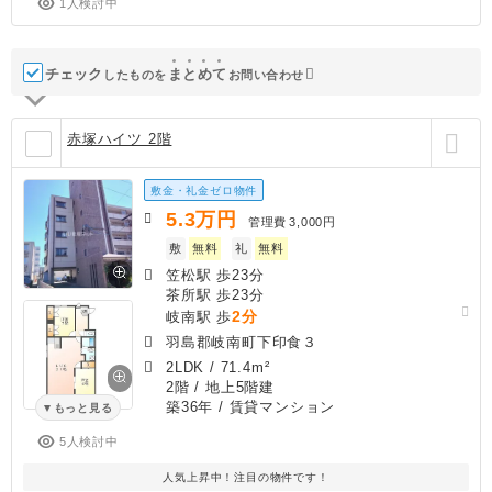
1人検討中
チェック
ま
と
め
て
したものを
お問い合わせ
赤塚ハイツ 2階
敷金・礼金ゼロ物件
5.3
万円
管理費
3,000円
敷
無料
礼
無料
笠松駅 歩23分
茶所駅 歩23分
2分
岐南駅 歩
羽島郡岐南町下印食３
2LDK
/
71.4m²
2階 / 地上5階建
築36年
/ 賃貸マンション
もっと見る
5人検討中
人気上昇中！注目の物件です！