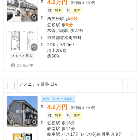
4.2
万円
管理費
3,500円
敷
無料
礼
無料
8分
西笠松駅 歩
9分
笠松駅 歩
木曽川堤駅 歩27分
羽島郡笠松町県町
2DK
/
53.0m²
地上2階建
築30年
もっと見る
2人検討中
アメニティ葛谷 1階
敷金・礼金ゼロ物件
4.6
万円
管理費
3,500円
敷
無料
礼
無料
笠松駅 歩18分
岐南駅 歩14分
岐阜駅 バス17分 (バス停)東川手 歩9分