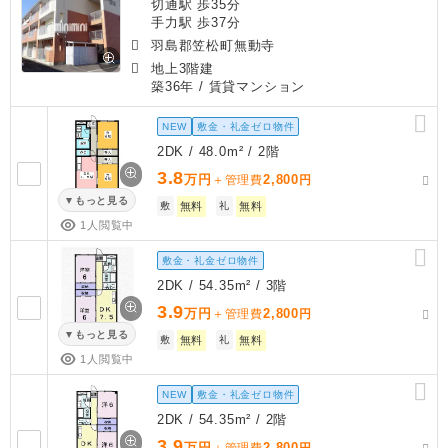
切通駅 歩35分
手力駅 歩37分
羽島郡笠松町無動寺
地上3階建
築36年
/ 賃貸マンション
NEW
敷金・礼金ゼロ物件
2DK / 48.0m² / 2階
3.8
万円
2,800
＋管理費
円
もっと見る
敷
無料
礼
無料
1人閲覧中
敷金・礼金ゼロ物件
2DK / 54.35m² / 3階
3.9
万円
2,800
＋管理費
円
もっと見る
敷
無料
礼
無料
1人閲覧中
NEW
敷金・礼金ゼロ物件
2DK / 54.35m² / 2階
3.9
万円
2,800
＋管理費
円