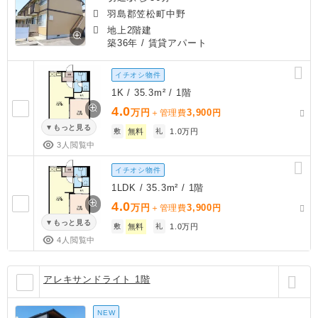
羽島郡笠松町中野
地上2階建
築36年
/ 賃貸アパート
イチオシ物件
1K / 35.3m² / 1階
4.0
万円
3,900
＋管理費
円
もっと見る
敷
無料
礼
1.0万円
3人閲覧中
イチオシ物件
1LDK / 35.3m² / 1階
4.0
万円
3,900
＋管理費
円
もっと見る
敷
無料
礼
1.0万円
4人閲覧中
アレキサンドライト 1階
NEW