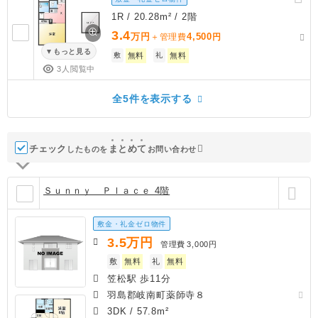
1R / 20.28m² / 2階
3.4
万円
4,500
＋管理費
円
もっと見る
敷
無料
礼
無料
3人閲覧中
全5件を表示する
チェック
ま
と
め
て
したものを
お問い合わせ
Ｓｕｎｎｙ Ｐｌａｃｅ 4階
敷金・礼金ゼロ物件
3.5
万円
管理費
3,000円
敷
無料
礼
無料
笠松駅 歩11分
羽島郡岐南町薬師寺８
3DK
/
57.8m²