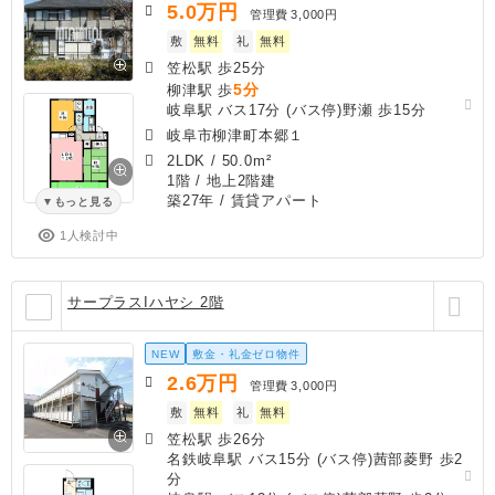
5.0
万円
管理費
3,000円
敷
無料
礼
無料
笠松駅 歩25分
5分
柳津駅 歩
岐阜駅 バス17分 (バス停)野瀬 歩15分
岐阜市柳津町本郷１
2LDK
/
50.0m²
1階 / 地上2階建
築27年
/ 賃貸アパート
もっと見る
1人検討中
サープラスIハヤシ 2階
NEW
敷金・礼金ゼロ物件
2.6
万円
管理費
3,000円
敷
無料
礼
無料
笠松駅 歩26分
名鉄岐阜駅 バス15分 (バス停)茜部菱野 歩2
分