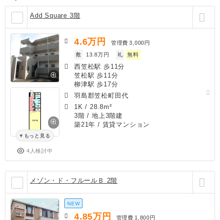
Add Square 3階
4.6
万円
管理費
3,000円
敷
13.8万円
礼
無料
西笠松駅 歩11分
笠松駅 歩11分
柳津駅 歩17分
羽島郡笠松町田代
1K
/
28.8m²
3階 / 地上3階建
築21年
/ 賃貸マンション
もっと見る
4人検討中
メゾン・ド・フルールＢ 2階
NEW
4.85
万円
管理費
1,800円