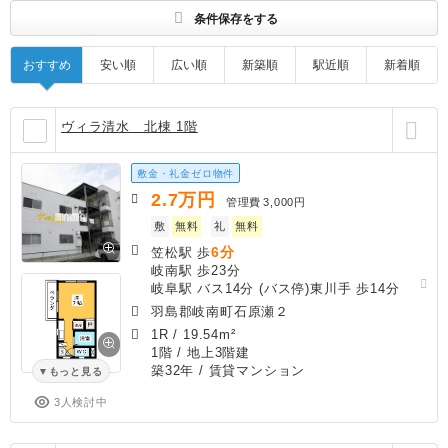
条件保存をする
おすすめ
安い順
広い順
新築順
駅近順
新着順
ヴィラ清水 北棟 1階
敷金・礼金ゼロ物件
2.7
万円
管理費
3,000円
敷
無料
礼
無料
6分
笠松駅 歩
岐南駅 歩23分
岐阜駅 バス14分 (バス停)東川手 歩14分
羽島郡岐南町石原瀬２
1R
/
19.54m²
1階 / 地上3階建
築32年
/ 賃貸マンション
もっと見る
3人検討中