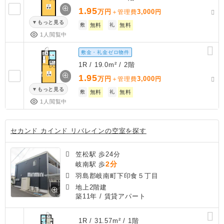
1.95
万円
3,000
＋管理費
円
もっと見る
敷
無料
礼
無料
1人閲覧中
敷金・礼金ゼロ物件
1R / 19.0m² / 2階
1.95
万円
3,000
＋管理費
円
もっと見る
敷
無料
礼
無料
1人閲覧中
セカンド カインド リバレインの空室を探す
笠松駅 歩24分
2分
岐南駅 歩
羽島郡岐南町下印食５丁目
地上2階建
築11年
/ 賃貸アパート
1R / 31.57m² / 1階