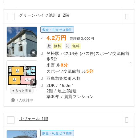
グリーンハイツ池川Ｂ 2階
敷金・礼金ゼロ物件
4.2
万円
管理費
3,000円
敷
無料
礼
無料
笠松駅 バス14分 (バス停)スポーツ交流館前
歩5分
8分
米野 歩
5分
スポーツ交流館前 歩
羽島郡笠松町米野
2DK
/
46.0m²
2階 / 地上2階建
もっと見る
築30年
/ 賃貸マンション
1人検討中
リヴェール 1階
敷金・礼金ゼロ物件