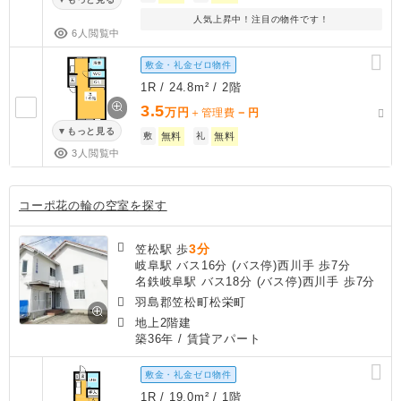
人気上昇中！注目の物件です！
6人閲覧中
敷金・礼金ゼロ物件
1R / 24.8m² / 2階
3.5
万円
－
＋管理費
円
もっと見る
敷
無料
礼
無料
3人閲覧中
コーポ花の輪の空室を探す
3分
笠松駅 歩
岐阜駅 バス16分 (バス停)西川手 歩7分
名鉄岐阜駅 バス18分 (バス停)西川手 歩7分
羽島郡笠松町松栄町
地上2階建
築36年
/ 賃貸アパート
敷金・礼金ゼロ物件
1R / 19.0m² / 1階