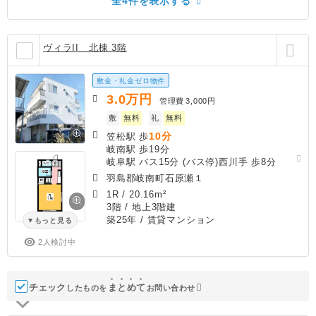
全4件を表示する
ヴィラII 北棟 3階
敷金・礼金ゼロ物件
3.0
万円
管理費
3,000円
敷
無料
礼
無料
10分
笠松駅 歩
岐南駅 歩19分
岐阜駅 バス15分 (バス停)西川手 歩8分
羽島郡岐南町石原瀬１
1R
/
20.16m²
3階 / 地上3階建
築25年
/ 賃貸マンション
もっと見る
2人検討中
チェック
ま
と
め
て
したものを
お問い合わせ