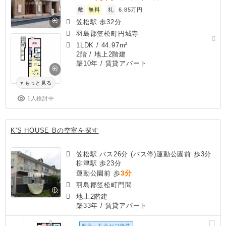
敷
無料
礼
6.85万円
笠松駅 歩32分
羽島郡笠松町円城寺
1LDK
/
44.97m²
2階 / 地上2階建
築10年
/ 賃貸アパート
もっと見る
1人検討中
K'S HOUSE Bの空室を探す
笠松駅 バス26分 (バス停)運動公園前 歩3分
柳津駅 歩23分
3分
運動公園前 歩
羽島郡笠松町門間
地上2階建
築33年
/ 賃貸アパート
敷金・礼金ゼロ物件