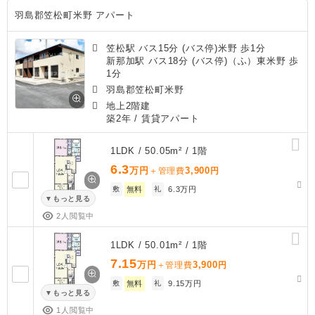
羽島郡笠松町米野 アパート
笠松駅 バス15分 (バス停)米野 歩1分
新那加駅 バス18分 (バス停)（ふ）東米野 歩
1分
羽島郡笠松町米野
地上2階建
築2年
/ 賃貸アパート
1LDK / 50.05m² / 1階
6.3
万円
3,900
＋管理費
円
敷
無料
礼
6.3万円
もっと見る
2人閲覧中
1LDK / 50.01m² / 1階
7.15
万円
3,900
＋管理費
円
敷
無料
礼
9.15万円
もっと見る
1人閲覧中