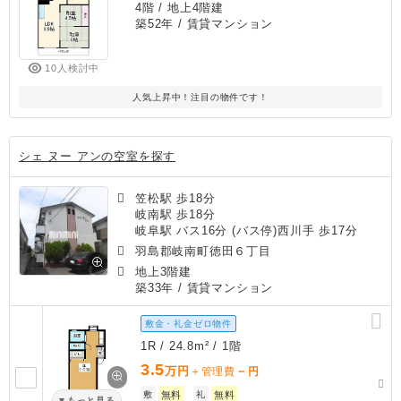
4階 / 地上4階建
築52年
/ 賃貸マンション
10人検討中
人気上昇中！注目の物件です！
シェ ヌー アンの空室を探す
笠松駅 歩18分
岐南駅 歩18分
岐阜駅 バス16分 (バス停)西川手 歩17分
羽島郡岐南町徳田６丁目
地上3階建
築33年
/ 賃貸マンション
敷金・礼金ゼロ物件
1R / 24.8m² / 1階
3.5
万円
－
＋管理費
円
敷
無料
礼
無料
もっと見る