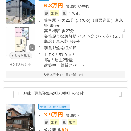
6.3
万円
管理費
3,500円
敷
無料
礼
6.3万円
笠松駅 バス22分 (バス停)（町民巡回）東米
野 歩5分
高田橋駅 歩27分
各務原市役所前駅 バス19分 (バス停)（ふ川
島線）東米野 歩5分
羽島郡笠松町米野
1LDK
/
50.01m²
もっと見る
1階 / 地上2階建
5人検討中
建築中
/ 賃貸アパート
人気上昇中！注目の物件です！
[一戸建] 羽島郡笠松町八幡町 の賃貸
敷金・礼金ゼロ物件
3.9
万円
管理費
－
敷
無料
礼
無料
8分
笠松駅 歩