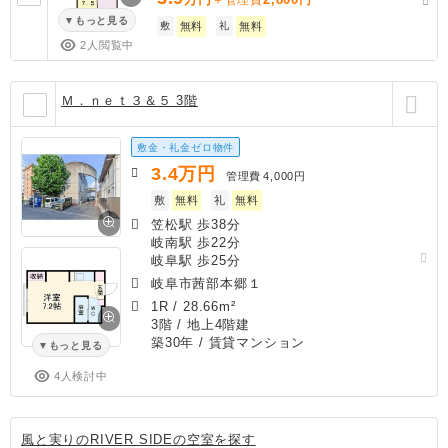
もっと見る
敷
無料
礼
無料
2人閲覧中
Ｍ．ｎｅｔ３＆５ 3階
敷金・礼金ゼロ物件
3.4
万円
管理費
4,000円
敷
無料
礼
無料
笠松駅 歩38分
岐南駅 歩22分
岐阜駅 歩25分
岐阜市茜部本郷１
1R
/
28.66m²
3階 / 地上4階建
築30年
/ 賃貸マンション
もっと見る
4人検討中
風と実りのRIVER SIDEの空室を探す