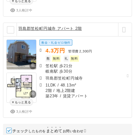
もっと見る
3人検討中
羽島郡笠松町円城寺 アパート 2階
敷金・礼金ゼロ物件
4.3
万円
管理費
2,300円
敷
無料
礼
無料
笠松駅 歩21分
岐南駅 歩30分
羽島郡笠松町円城寺
1LDK
/
48.13m²
2階 / 地上2階建
築23年
/ 賃貸アパート
もっと見る
3人検討中
チェック
ま
と
め
て
したものを
お問い合わせ