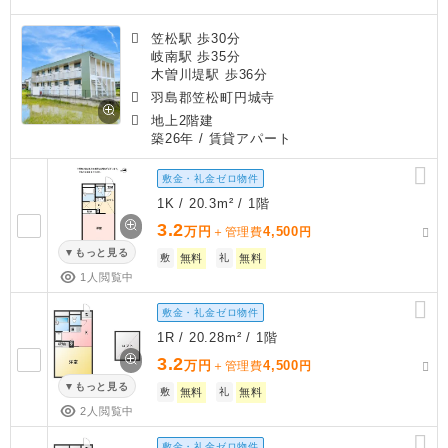
笠松駅 歩30分
岐南駅 歩35分
木曽川堤駅 歩36分
羽島郡笠松町円城寺
地上2階建
築26年
/ 賃貸アパート
敷金・礼金ゼロ物件
1K / 20.3m² / 1階
3.2
万円
4,500
＋管理費
円
もっと見る
敷
無料
礼
無料
1人閲覧中
敷金・礼金ゼロ物件
1R / 20.28m² / 1階
3.2
万円
4,500
＋管理費
円
もっと見る
敷
無料
礼
無料
2人閲覧中
敷金・礼金ゼロ物件