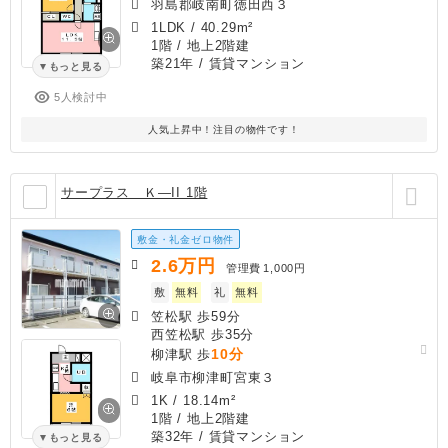
羽島郡岐南町徳田西３
1LDK
/
40.29m²
1階 / 地上2階建
築21年
/ 賃貸マンション
もっと見る
5人検討中
人気上昇中！注目の物件です！
サープラス Ｋ―II 1階
敷金・礼金ゼロ物件
2.6
万円
管理費
1,000円
敷
無料
礼
無料
笠松駅 歩59分
西笠松駅 歩35分
10分
柳津駅 歩
岐阜市柳津町宮東３
1K
/
18.14m²
1階 / 地上2階建
築32年
/ 賃貸マンション
もっと見る