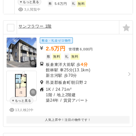
もっと見る
敷
5.6万円
礼
無料
3人閲覧中
サンフラワー 1階
敷金・礼金ゼロ物件
2.5
万円
管理費
6,000円
敷
無料
礼
無料
4分
板倉東洋大前駅 歩
館林駅 車25分(13.1km)
新古河駅 歩70分
邑楽郡板倉町朝日野２
1K
/
24.71m²
1階 / 地上2階建
築24年
/ 賃貸アパート
もっと見る
13人検討中
人気上昇中！注目の物件です！