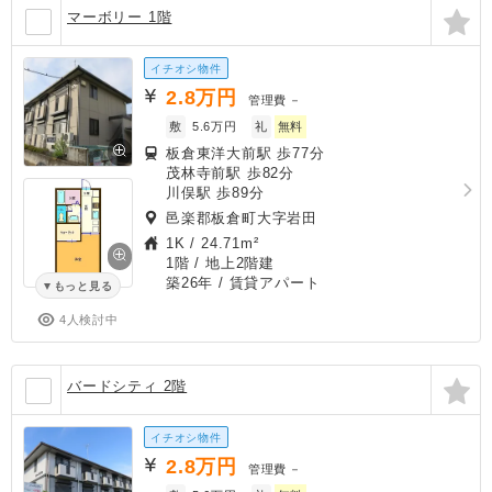
マーボリー 1階
イチオシ物件
2.8
万円
管理費
－
敷
5.6万円
礼
無料
板倉東洋大前駅 歩77分
茂林寺前駅 歩82分
川俣駅 歩89分
邑楽郡板倉町大字岩田
1K
/
24.71m²
1階 / 地上2階建
築26年
/ 賃貸アパート
もっと見る
4人検討中
バードシティ 2階
イチオシ物件
2.8
万円
管理費
－