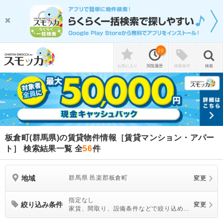
20
お気に入り
閲覧履歴
検索条件
検索
板倉町(群馬県)の賃貸物件情報［賃貸マンション・アパー
ト］ 検索結果一覧
全
56
件
地域
群馬県 邑楽郡板倉町
変更
指定なし
絞り込み条件
変更
家賃、間取り、設備条件などで絞り込めま
す