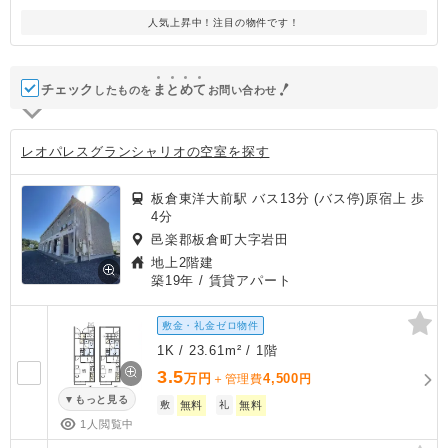
人気上昇中！注目の物件です！
チェック
ま
と
め
て
したものを
お問い合わせ
レオパレスグランシャリオの空室を探す
板倉東洋大前駅 バス13分 (バス停)原宿上 歩
4分
邑楽郡板倉町大字岩田
地上2階建
築19年
/ 賃貸アパート
敷金・礼金ゼロ物件
1K / 23.61m² / 1階
3.5
万円
4,500
＋管理費
円
もっと見る
敷
無料
礼
無料
1人閲覧中