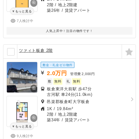
2階 / 地上2階建
築26年
/ 賃貸アパート
もっと見る
7人検討中
人気上昇中！注目の物件です！
ツァィト板倉 2階
敷金・礼金ゼロ物件
2.0
万円
管理費
2,000円
敷
無料
礼
無料
板倉東洋大前駅 歩47分
古河駅 車24分(11.0km)
邑楽郡板倉町大字板倉
1K
/
19.84m²
2階 / 地上2階建
築34年
/ 賃貸アパート
もっと見る
9人検討中