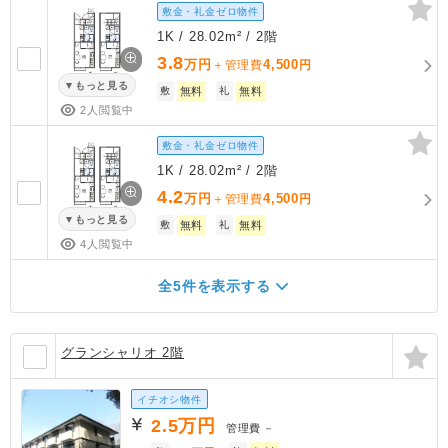
敷金・礼金ゼロ物件
1K / 28.02m² / 2階
3.8
万円
4,500
＋管理費
円
もっと見る
敷
無料
礼
無料
2人閲覧中
敷金・礼金ゼロ物件
1K / 28.02m² / 2階
4.2
万円
4,500
＋管理費
円
もっと見る
敷
無料
礼
無料
4人閲覧中
全5件を表示する
グランシャリオ 2階
イチオシ物件
2.5
万円
管理費
－