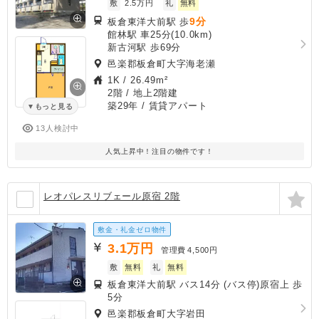
敷
2.5万円
礼
無料
9分
板倉東洋大前駅 歩
館林駅 車25分(10.0km)
新古河駅 歩69分
邑楽郡板倉町大字海老瀬
1K
/
26.49m²
2階 / 地上2階建
築29年
/ 賃貸アパート
もっと見る
13人検討中
人気上昇中！注目の物件です！
レオパレスリブェール原宿 2階
敷金・礼金ゼロ物件
3.1
万円
管理費
4,500円
敷
無料
礼
無料
板倉東洋大前駅 バス14分 (バス停)原宿上 歩
5分
邑楽郡板倉町大字岩田