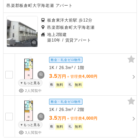
邑楽郡板倉町大字海老瀬 アパート
板倉東洋大前駅 歩12分
邑楽郡板倉町大字海老瀬
地上2階建
築10年
/ 賃貸アパート
敷金・礼金ゼロ物件
1K / 26.3m² / 1階
3.5
万円
4,000
＋管理費
円
もっと見る
敷
無料
礼
無料
2人閲覧中
敷金・礼金ゼロ物件
1K / 26.3m² / 2階
3.5
万円
4,000
＋管理費
円
もっと見る
敷
無料
礼
無料
3人閲覧中