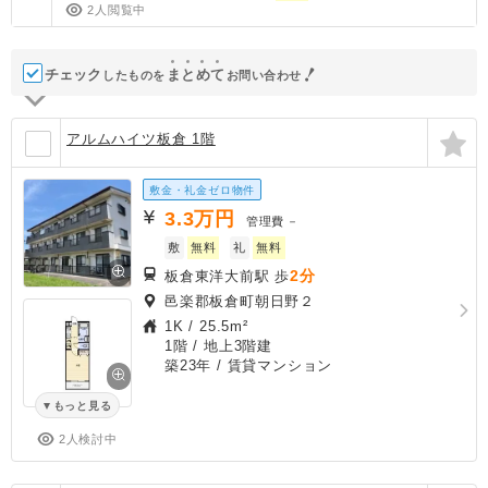
2人閲覧中
チェック
ま
と
め
て
したものを
お問い合わせ
アルムハイツ板倉 1階
敷金・礼金ゼロ物件
3.3
万円
管理費
－
敷
無料
礼
無料
2分
板倉東洋大前駅 歩
邑楽郡板倉町朝日野２
1K
/
25.5m²
1階 / 地上3階建
築23年
/ 賃貸マンション
もっと見る
2人検討中