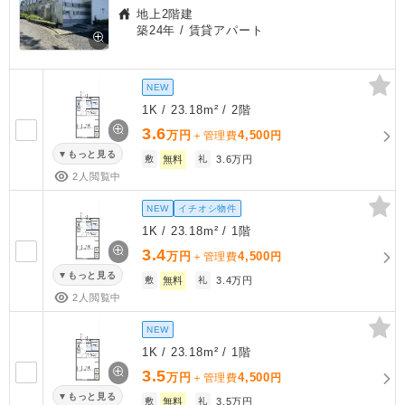
地上2階建
築24年
/ 賃貸アパート
NEW
1K / 23.18m² / 2階
3.6
万円
4,500
＋管理費
円
もっと見る
敷
無料
礼
3.6万円
2人閲覧中
NEW
イチオシ物件
1K / 23.18m² / 1階
3.4
万円
4,500
＋管理費
円
もっと見る
敷
無料
礼
3.4万円
2人閲覧中
NEW
1K / 23.18m² / 1階
3.5
万円
4,500
＋管理費
円
もっと見る
敷
無料
礼
3.5万円