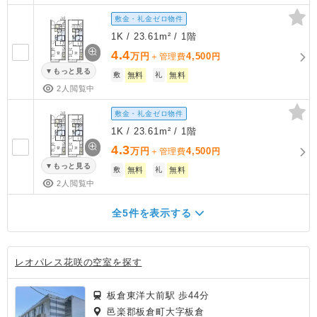
敷金・礼金ゼロ物件
1K / 23.61m² / 1階
4.4
万円
4,500
＋管理費
円
もっと見る
敷
無料
礼
無料
2人閲覧中
敷金・礼金ゼロ物件
1K / 23.61m² / 1階
4.3
万円
4,500
＋管理費
円
もっと見る
敷
無料
礼
無料
2人閲覧中
全5件を表示する
レオパレス花咲の空室を探す
板倉東洋大前駅 歩44分
邑楽郡板倉町大字板倉