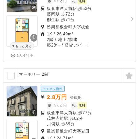
敷
5.6万円
礼
無料
板倉東洋大前駅 歩53分
藤岡駅 歩72分
柳生駅 歩71分
邑楽郡板倉町大字板倉
1K
/
26.49m²
2階 / 地上2階建
築28年
/ 賃貸アパート
もっと見る
1人検討中
マーボリー 2階
イチオシ物件
2.8
万円
管理費
－
敷
5.6万円
礼
無料
板倉東洋大前駅 歩77分
茂林寺前駅 歩82分
川俣駅 歩89分
邑楽郡板倉町大字岩田
1K
/
24.71m²