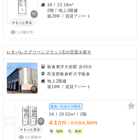
1K
/
23.18m²
2階 / 地上2階建
築28年
/ 賃貸アパート
もっと見る
1人検討中
レオパレスグリーンフラットEの空室を探す
板倉東洋大前駅 歩45分
邑楽郡板倉町大字板倉
地上2階建
築19年
/ 賃貸アパート
敷金・礼金ゼロ物件
1K / 28.02m² / 2階
4.1
万円
4,500
＋管理費
円
もっと見る
敷
無料
礼
無料
4人閲覧中