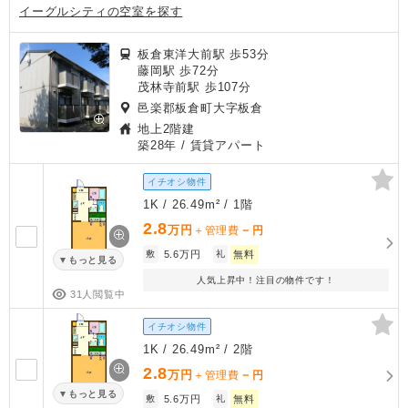
イーグルシティの空室を探す
板倉東洋大前駅 歩53分
藤岡駅 歩72分
茂林寺前駅 歩107分
邑楽郡板倉町大字板倉
地上2階建
築28年
/ 賃貸アパート
イチオシ物件
1K / 26.49m² / 1階
2.8
万円
－
＋管理費
円
敷
5.6万円
礼
無料
もっと見る
人気上昇中！注目の物件です！
31人閲覧中
イチオシ物件
1K / 26.49m² / 2階
2.8
万円
－
＋管理費
円
もっと見る
敷
5.6万円
礼
無料