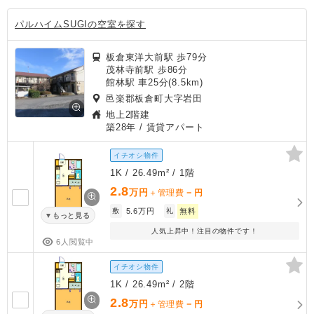
パルハイムSUGIの空室を探す
板倉東洋大前駅 歩79分
茂林寺前駅 歩86分
館林駅 車25分(8.5km)
邑楽郡板倉町大字岩田
地上2階建
築28年
/ 賃貸アパート
イチオシ物件
1K / 26.49m² / 1階
2.8
万円
－
＋管理費
円
敷
5.6万円
礼
無料
もっと見る
人気上昇中！注目の物件です！
6人閲覧中
イチオシ物件
1K / 26.49m² / 2階
2.8
万円
－
＋管理費
円