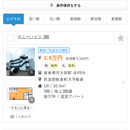
条件保存をする
おすすめ
安い順
広い順
新築順
駅近順
新着順
サニーハイツ 3階
敷金・礼金ゼロ物件
2.9
万円
管理費
3,000円
敷
無料
礼
無料
板倉東洋大前駅 歩49分
邑楽郡板倉町大字板倉
1R
/
30.0m²
3階 / 地上3階建
築37年
/ 賃貸アパート
もっと見る
1人検討中