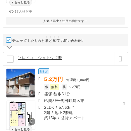
もっと見る
17人検討中
人気上昇中！注目の物件です！
チェック
ま
と
め
て
したものを
お問い合わせ
ソレイユ シャトウ 2階
NEW
5.2
万円
管理費
1,800円
敷
無料
礼
5.2万円
篠塚 徒歩61分
邑楽郡千代田町舞木東
2LDK
/
57.63m²
2階 / 地上2階建
築15年
/ 賃貸アパート
もっと見る