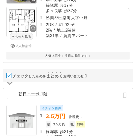
篠塚駅 歩37分
多々良駅 歩37分
邑楽郡邑楽町大字中野
2DK
/
41.92m²
2階 / 地上2階建
築31年
/ 賃貸アパート
もっと見る
8人検討中
人気上昇中！注目の物件です！
チェック
ま
と
め
て
したものを
お問い合わせ
朝日コーポ 1階
イチオシ物件
3.5
万円
管理費
－
敷
3.5万円
礼
無料
篠塚駅 歩21分