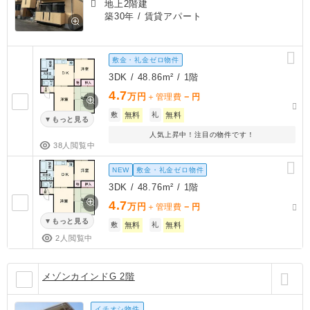
地上2階建
築30年
/ 賃貸アパート
敷金・礼金ゼロ物件
3DK / 48.86m² / 1階
4.7
万円
－
＋管理費
円
敷
無料
礼
無料
もっと見る
人気上昇中！注目の物件です！
38人閲覧中
NEW
敷金・礼金ゼロ物件
3DK / 48.76m² / 1階
4.7
万円
－
＋管理費
円
もっと見る
敷
無料
礼
無料
2人閲覧中
メゾンカインドG 2階
イチオシ物件