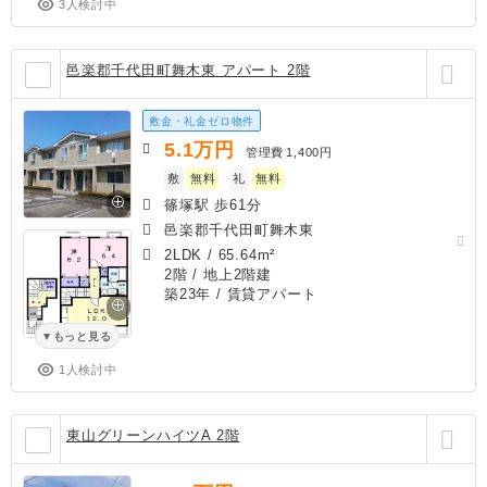
3人検討中
邑楽郡千代田町舞木東 アパート 2階
敷金・礼金ゼロ物件
5.1
万円
管理費
1,400円
敷
無料
礼
無料
篠塚駅 歩61分
邑楽郡千代田町舞木東
2LDK
/
65.64m²
2階 / 地上2階建
築23年
/ 賃貸アパート
もっと見る
1人検討中
東山グリーンハイツA 2階