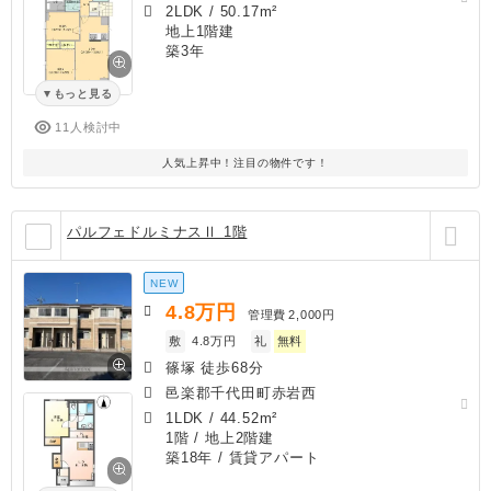
2LDK
/
50.17m²
地上1階建
築3年
もっと見る
11人検討中
人気上昇中！注目の物件です！
パルフェドルミナスⅡ 1階
NEW
4.8
万円
管理費
2,000円
敷
4.8万円
礼
無料
篠塚 徒歩68分
邑楽郡千代田町赤岩西
1LDK
/
44.52m²
1階 / 地上2階建
築18年
/ 賃貸アパート