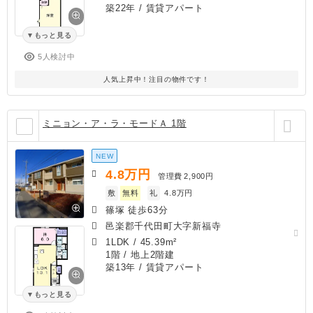
築22年
/ 賃貸アパート
もっと見る
5人検討中
人気上昇中！注目の物件です！
ミニョン・ア・ラ・モードＡ 1階
NEW
4.8
万円
管理費
2,900円
敷
無料
礼
4.8万円
篠塚 徒歩63分
邑楽郡千代田町大字新福寺
1LDK
/
45.39m²
1階 / 地上2階建
築13年
/ 賃貸アパート
もっと見る