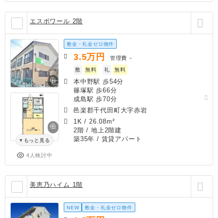
エスポワール 2階
敷金・礼金ゼロ物件
3.5
万円
管理費
－
敷
無料
礼
無料
本中野駅 歩54分
篠塚駅 歩66分
成島駅 歩70分
邑楽郡千代田町大字赤岩
1K
/
26.08m²
2階 / 地上2階建
築35年
/ 賃貸アパート
もっと見る
4人検討中
美恵乃ハイム 1階
NEW
敷金・礼金ゼロ物件