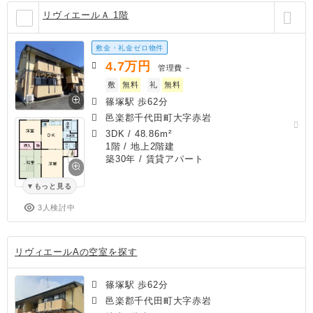
リヴィエールＡ 1階
敷金・礼金ゼロ物件
4.7
万円
管理費
－
敷
無料
礼
無料
篠塚駅 歩62分
邑楽郡千代田町大字赤岩
3DK
/
48.86m²
1階 / 地上2階建
築30年
/ 賃貸アパート
もっと見る
3人検討中
リヴィエールAの空室を探す
篠塚駅 歩62分
邑楽郡千代田町大字赤岩