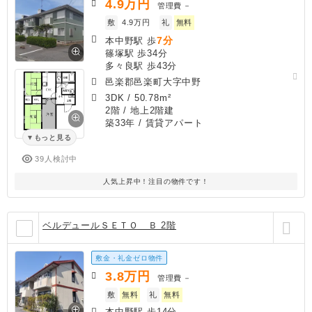
4.9
万円
管理費
－
敷
4.9万円
礼
無料
7分
本中野駅 歩
篠塚駅 歩34分
多々良駅 歩43分
邑楽郡邑楽町大字中野
3DK
/
50.78m²
2階 / 地上2階建
築33年
/ 賃貸アパート
もっと見る
39人検討中
人気上昇中！注目の物件です！
ベルデュールＳＥＴＯ Ｂ 2階
敷金・礼金ゼロ物件
3.8
万円
管理費
－
敷
無料
礼
無料
本中野駅 歩14分