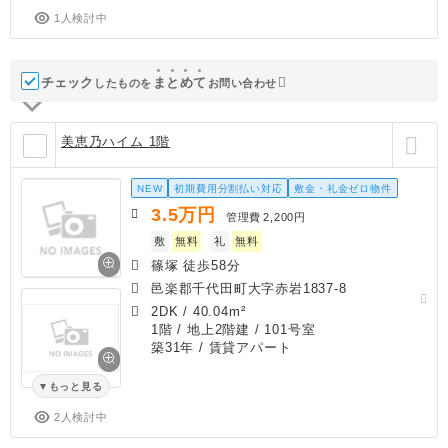
1人検討中
チェック
ま
と
め
て
したものを
お問い合わせ
美恵乃ハイム 1階
NEW
初期費用分割払い対応
敷金・礼金ゼロ物件
3.5
万円
管理費
2,200円
敷
無料
礼
無料
篠塚 徒歩58分
邑楽郡千代田町大字赤岩1837-8
2DK
/
40.04m²
1階 / 地上2階建 / 101号室
築31年
/ 賃貸アパート
もっと見る
2人検討中