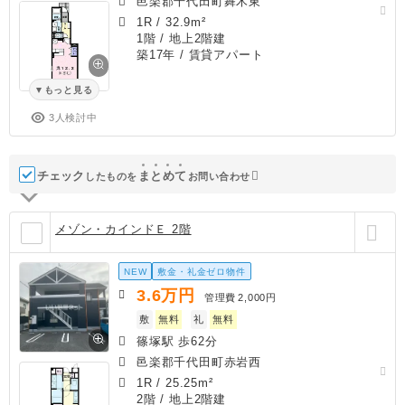
邑楽郡千代田町舞木東
1R
/
32.9m²
1階 / 地上2階建
築17年
/ 賃貸アパート
もっと見る
3人検討中
チェック
ま
と
め
て
したものを
お問い合わせ
メゾン・カインドＥ 2階
NEW
敷金・礼金ゼロ物件
3.6
万円
管理費
2,000円
敷
無料
礼
無料
篠塚駅 歩62分
邑楽郡千代田町赤岩西
1R
/
25.25m²
2階 / 地上2階建