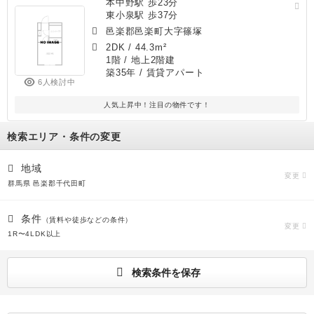
本中野駅 歩23分
東小泉駅 歩37分
邑楽郡邑楽町大字篠塚
2DK
/
44.3m²
1階 / 地上2階建
築35年
/ 賃貸アパート
6人検討中
人気上昇中！注目の物件です！
検索エリア・条件の変更
地域
変更
群馬県 邑楽郡千代田町
条件
（賃料や徒歩などの条件）
変更
1R〜4LDK以上
検索条件を保存