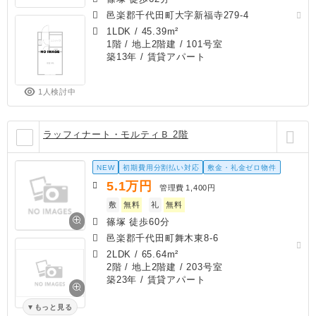
邑楽郡千代田町大字新福寺279-4
1LDK
/
45.39m²
1階 / 地上2階建 / 101号室
築13年
/ 賃貸アパート
1人検討中
ラッフィナート・モルティＢ 2階
NEW
初期費用分割払い対応
敷金・礼金ゼロ物件
5.1
万円
管理費
1,400円
敷
無料
礼
無料
篠塚 徒歩60分
邑楽郡千代田町舞木東8-6
2LDK
/
65.64m²
2階 / 地上2階建 / 203号室
築23年
/ 賃貸アパート
もっと見る