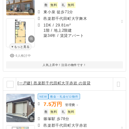
敷
無料
礼
無料
東小泉 徒歩71分
邑楽郡千代田町大字舞木
1DK
/
29.81m²
1階 / 地上2階建
築34年
/ 賃貸アパート
もっと見る
6人検討中
人気上昇中！注目の物件です！
[一戸建] 邑楽郡千代田町大字赤岩 の賃貸
NEW
敷金・礼金ゼロ物件
7.5
万円
管理費
－
敷
無料
礼
無料
篠塚駅 歩78分
邑楽郡千代田町大字赤岩