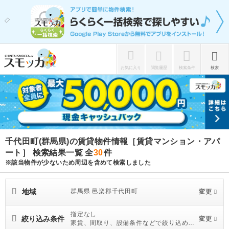
お気に入り
閲覧履歴
検索条件
検索
千代田町(群馬県)の賃貸物件情報［賃貸マンション・アパ
ート］ 検索結果一覧
全
30
件
※該当物件が少ないため周辺を含めて検索しました
地域
群馬県 邑楽郡千代田町
変更
指定なし
絞り込み条件
変更
家賃、間取り、設備条件などで絞り込めま