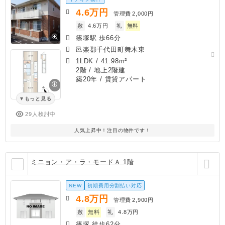
4.6
万円
管理費
2,000円
敷
4.6万円
礼
無料
篠塚駅 歩66分
邑楽郡千代田町舞木東
1LDK
/
41.98m²
2階 / 地上2階建
築20年
/ 賃貸アパート
もっと見る
29人検討中
人気上昇中！注目の物件です！
ミニョン・ア・ラ・モードＡ 1階
NEW
初期費用分割払い対応
4.8
万円
管理費
2,900円
敷
無料
礼
4.8万円
篠塚 徒歩62分