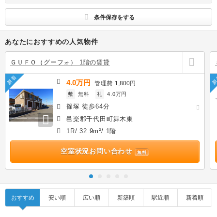
す
条件保存をする
あなたにおすすめの人気物件
ＧＵＦＯ（グーフォ） 1階の賃貸
新着
新
4.0万円
管理費
1,800円
敷
無料
礼
4.0万円
篠塚 徒歩64分
邑楽郡千代田町舞木東
1R/ 32.9m²/ 1階
空室状況お問い合わせ
無料
おすすめ
安い順
広い順
新築順
駅近順
新着順