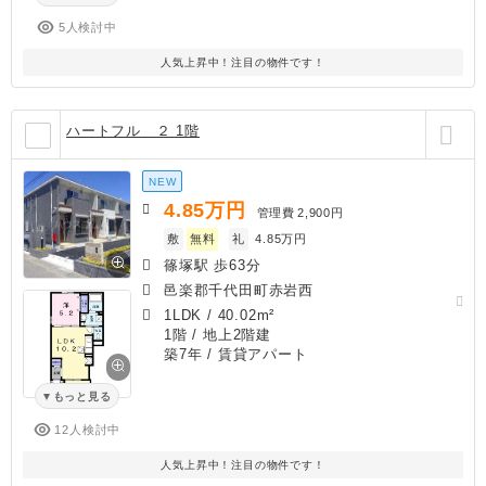
5人検討中
人気上昇中！注目の物件です！
ハートフル ２ 1階
NEW
4.85
万円
管理費
2,900円
敷
無料
礼
4.85万円
篠塚駅 歩63分
邑楽郡千代田町赤岩西
1LDK
/
40.02m²
1階 / 地上2階建
築7年
/ 賃貸アパート
もっと見る
12人検討中
人気上昇中！注目の物件です！