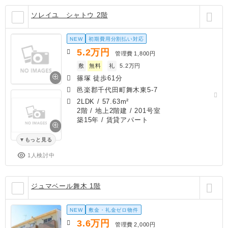
ソレイユ シャトウ 2階
NEW
初期費用分割払い対応
5.2
万円
管理費
1,800円
敷
無料
礼
5.2万円
篠塚 徒歩61分
邑楽郡千代田町舞木東5-7
2LDK
/
57.63m²
2階 / 地上2階建 / 201号室
築15年
/ 賃貸アパート
もっと見る
1人検討中
ジュマベール舞木 1階
NEW
敷金・礼金ゼロ物件
3.6
万円
管理費
2,000円