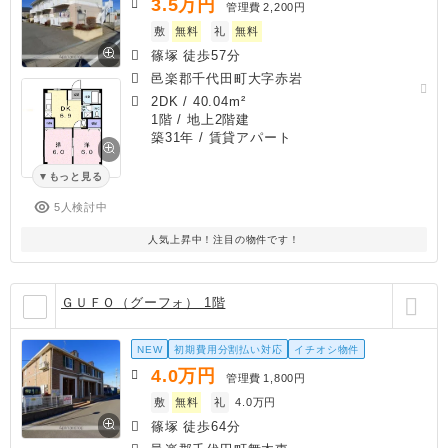
3.5
万円
管理費
2,200円
敷
無料
礼
無料
篠塚 徒歩57分
邑楽郡千代田町大字赤岩
2DK
/
40.04m²
1階 / 地上2階建
築31年
/ 賃貸アパート
もっと見る
5人検討中
人気上昇中！注目の物件です！
ＧＵＦＯ（グーフォ） 1階
NEW
初期費用分割払い対応
イチオシ物件
4.0
万円
管理費
1,800円
敷
無料
礼
4.0万円
篠塚 徒歩64分