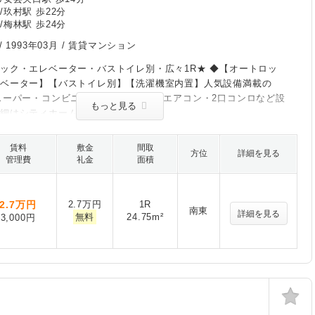
/玖村駅 歩22分
/梅林駅 歩24分
/
1993年03月
/ 賃貸マンション
ック・エレベーター・バストイレ別・広々1R★ ◆【オートロッ
レベーター】【バストイレ別】【洗濯機室内置】人気設備満載の
スーパー・コンビニ徒歩圏内の好立地♪エアコン・2口コンロなど設
もっと見る
詳細はシティホーム中筋駅前センターへ
賃料
敷金
間取
方位
詳細を見る
管理費
礼金
面積
2.7
万円
2.7万円
1R
南東
詳細を見る
無料
24.75m²
3,000円