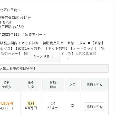
佐北区口田南２
/安芸矢口駅 歩14分
 歩2分
/戸坂駅 歩23分
/
2023年11月
/ 賃貸アパート
駅徒歩圏内！ネット無料・初期費用注目・新築・1R★ ◆【新築】
金ゼロ】【家賃1ヶ月無料】【ネット無料】【オートロック】【宅
【防犯カメラ】【独立洗面台】【バストイレ別】人気設備満載・
もっと見る
R♪詳細はシティホーム中筋駅前センターへ◆
人気上昇中の注目物件！
賃料
敷金
間取
方位
詳細を見る
管理費
礼金
面積
4.8
万円
無料
1R
南
詳細を見る
4.8万円
22.4m²
4,000円