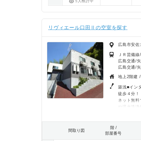
5人検討中
リヴィエール口田Ⅱの空室を探す
広島市安佐
ＪＲ芸備線
広島交通/矢
広島交通/矢
地上2階建 
築浅■イン
徒歩４分！
ネット無料
や温水洗浄
階 /
間取り図
部屋番号