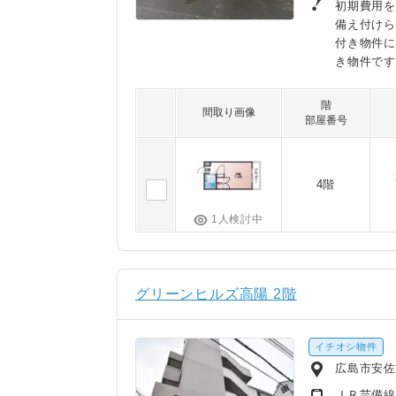
初期費用を
備え付け
付き物件
き物件で
階
間取り画像
部屋番号
4階
1人検討中
グリーンヒルズ高陽 2階
イチオシ物件
広島市安佐
ＪＲ芸備線