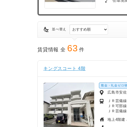
住環境
並べ替え
63
賃貸情報 全
件
キングスコート 4階
敷金・礼金ゼロ
広島市安佐
ＪＲ芸備線
ＪＲ可部線
ＪＲ芸備線
地上4階建 