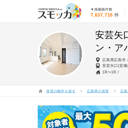
賃貸スモッカ
▼掲載物件数
7,637,716
件
安芸矢
ン・ア
広島県広島市
安芸矢口(芸備
1R〜1R
賃貸の物件を探す
広島県の賃貸
広島