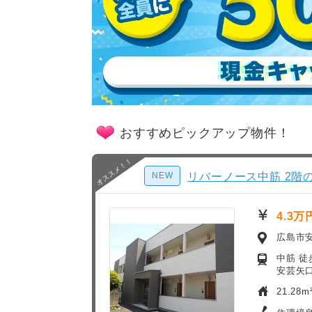
おすすめピックアップ物件！
NEW
リバーノース中筋 2階
4.3万
広島市
中筋 徒
安芸矢口
21.28m