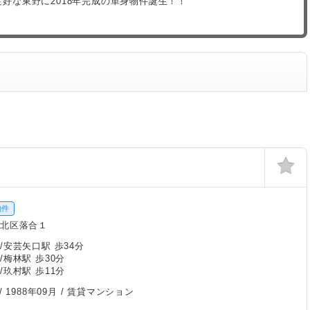
良好な東野に2018年完成の単身物件誕生！！
物件
北区落合１
/安芸矢口駅 歩34分
/梅林駅 歩30分
/玖村駅 歩11分
/
1988年09月
/ 賃貸マンション