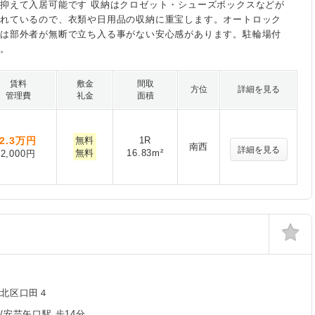
抑えて入居可能です 収納はクロゼット・シューズボックスなどが
られているので、衣類や日用品の収納に重宝します。オートロック
には部外者が無断で立ち入る事がない安心感があります。駐輪場付
す。
賃料
敷金
間取
方位
詳細を見る
管理費
礼金
面積
2.3
万円
無料
1R
南西
詳細を見る
無料
16.83m²
2,000円
北区口田４
/安芸矢口駅 歩14分