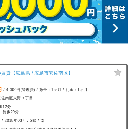
の賃貸【広島県 / 広島市安佐南区】
円
/ 4,000円(管理費) / 敷金：
1ヶ月
/ 礼金：
1ヶ月
安佐南区東野３丁目
歩12分
 徒歩29分
²
/
2018年03月
/ 2階 / 南