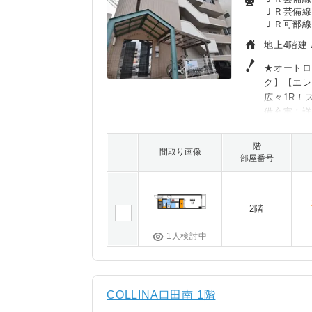
ＪＲ芸備線
ＪＲ可部線
地上4階建 
★オートロ
ク】【エ
広々1R！
備充実！
階
間取り画像
部屋番号
2階
1人検討中
COLLINA口田南 1階