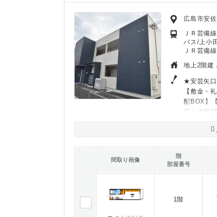
広島市安
ＪＲ芸備線
バス/上小田
ＪＲ芸備線
地上2階建 
★安芸矢口
【敷金・礼
配BOX】
広々洋室1
階
間取り画像
部屋番号
1階