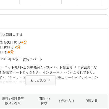
北区口田１丁目
4分
/安芸矢口駅 歩
2分
口駅前 歩
5分
口 歩
/
2015年02月
/ 賃貸アパート
ターネット無料■追焚機能付きバス■ペット相談可 ＪＲ安芸矢口駅
！築浅でオートロック付き、インターネット代も含まれており、
です（＃＾．＾＃）ペット相談もＯＫ♪モニター付きインターホン
もっと見る
便座等設備も充実しています♪
賃料 / 管理費等
間取り /
お気に入り
閲覧人数
敷金 / 礼金
面積