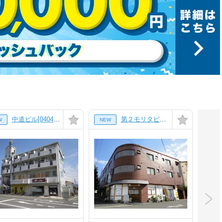
中道ビル[0404号室]
第２モリタビル[3階]
W
NEW