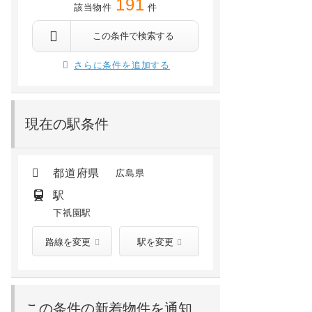
191
該当物件
件
広島市安佐南区長束西２丁目
広島
歩19分
下祇園 徒歩13分
安芸長束 徒歩17分
安芸長束 徒歩10分
下祇園 徒歩24分
不動院前 徒歩30分
下祇園 徒歩10分
古市橋 徒歩15分
この条件で検索する
3.1
万円
3.3
万円
/ 2,000円
/ －
さらに条件を追加する
2階 /
1994年01月
4階 /
1994年02月
現在の駅条件
都道府県
広島県
駅
下祇園駅
路線を変更
駅を変更
この条件の新着物件を通知