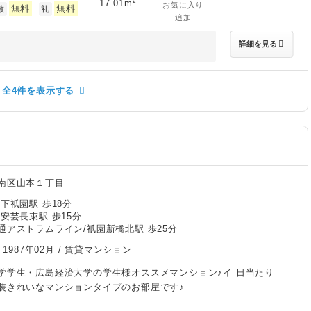
17.01m²
お気に入り
無料
無料
敷
礼
追加
詳細を見る
全4件を表示する
南区山本１丁目
下祇園駅 歩18分
安芸長束駅 歩15分
通アストラムライン/祇園新橋北駅 歩25分
/
1987年02月
/ 賃貸マンション
学学生・広島経済大学の学生様オススメマンション♪イ 日当たり
装きれいなマンションタイプのお部屋です♪