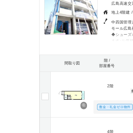
広島高速交
地上4階建 
中四国管理
モール広島
◆シューズ
ます♪お気
階 /
間取り図
部屋番号
2階
敷金・礼金ゼロ物件
4階