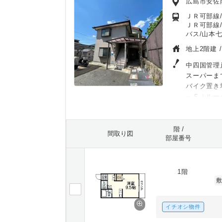
広島市安佐
ＪＲ可部線/
ＪＲ可部線/
バス/山本七
地上2階建 
中四国管理
スーパーま
バイク置き
－Ｆｉルー
階 /
間取り図
部屋番号
1階
イチオシ物件