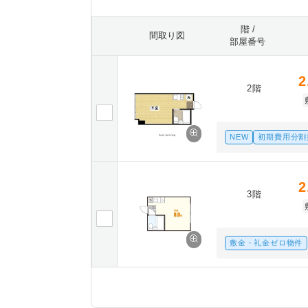
階 /
間取り図
部屋番号
2
2階
NEW
初期費用分割
2
3階
敷金・礼金ゼロ物件