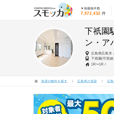
賃貸スモッカ
▼掲載物件数
7,572,432
件
下祇園
ン・ア
広島県広島市
下祇園(可部線
1R〜1R
賃貸の物件を探す
広島県の賃貸
広島