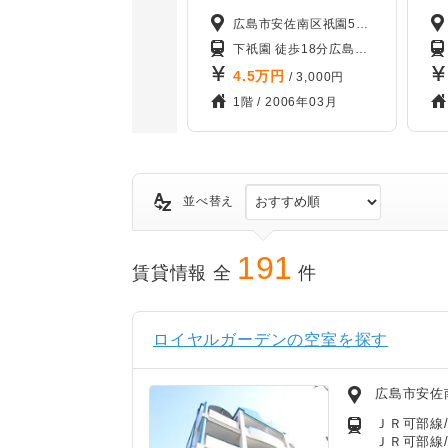
広島市安佐南区祇園5丁目
下祇園 徒歩18分
広島交通 祇園五丁目バス停から徒歩6分
4.5
万円
/ 3,000円
1階 /
2006年03月
並べ替え
191
賃貸情報 全
件
ロイヤルガーデンの空室を探す
広島市安佐
ＪＲ可部線/
ＪＲ可部線/