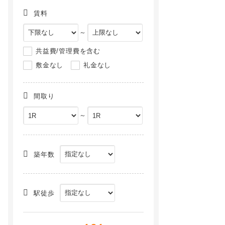
賃料
～
共益費/管理費を含む
敷金なし
礼金なし
間取り
～
コンフォルトＫ[2階]
コーポラス岡本[4階]
NEW
NEW
築年数
駅徒歩