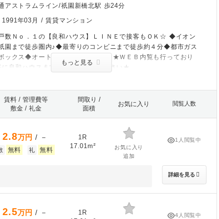
通アストラムライン/祇園新橋北駅 歩24分
/
1991年03月
/ 賃貸マンション
戸数Ｎｏ．１の【良和ハウス】ＬＩＮＥで接客もＯＫ☆ ◆イオン
祇園まで徒歩圏内♪◆最寄りのコンビニまで徒歩約４分◆都市ガス
ボックス◆オートロック、防犯カメラ★ＷＥＢ内覧も行っており
もっと見る
軽に良和ハウスまでお問い合わせください★
賃料 / 管理費等
間取り /
お気に入り
閲覧人数
敷金 / 礼金
面積
2.8
万円
/ －
1R
1人閲覧中
17.01m²
お気に入り
無料
無料
敷
礼
追加
詳細を見る
2.5
万円
/ －
1R
4人閲覧中