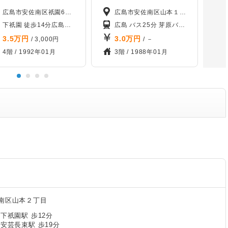
広島市安佐南区祇園6丁目
広島市安佐南区山本１丁目
下祇園 徒歩14分
広島交通（市内方面） 祇園5丁目バス停から徒歩4分
西原 徒歩24分
広島 バス25分 芽原バス停から徒歩1分
西原 徒
3.5
万円
3.0
万円
/ 3,000円
/ －
4階 /
1992年01月
3階 /
1988年01月
南区山本２丁目
下祇園駅 歩12分
安芸長束駅 歩19分