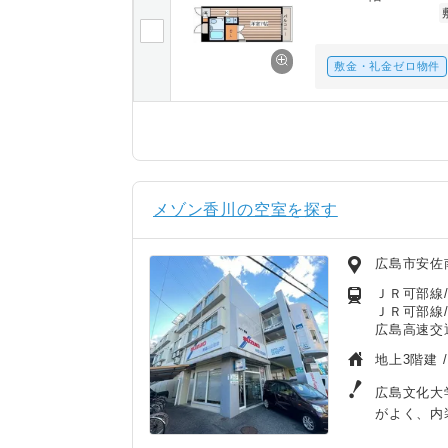
敷金・礼金ゼロ物件
メゾン香川の空室を探す
広島市安佐
ＪＲ可部線/
ＪＲ可部線/
広島高速交
地上3階建 
広島文化大
がよく、内