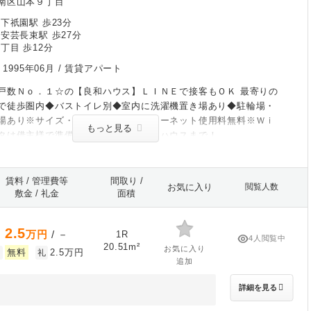
南区山本９丁目
下祇園駅 歩23分
安芸長束駅 歩27分
丁目 歩12分
/
1995年06月
/ 賃貸アパート
戸数Ｎｏ．１☆の【良和ハウス】ＬＩＮＥで接客もＯＫ 最寄りの
で徒歩圏内◆バストイレ別◆室内に洗濯機置き場あり◆駐輪場・
場あり※サイズ・空き要確認◆インターネット使用料無料※Ｗｉ
もっと見る
タは借主様で準備要◆お問合せは良和ハウスまで！
賃料 / 管理費等
間取り /
お気に入り
閲覧人数
敷金 / 礼金
面積
2.5
万円
/ －
1R
4人閲覧中
20.51m²
お気に入り
無料
2.5万円
敷
礼
追加
詳細を見る