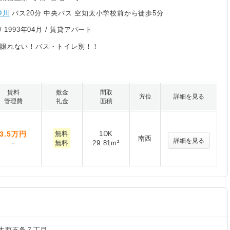
砂川
バス20分 中央バス 空知太小学校前から徒歩5分
/
1993年04月
/ 賃貸アパート
は譲れない！バス・トイレ別！！
賃料
敷金
間取
方位
詳細を見る
管理費
礼金
面積
3.5
万円
無料
1DK
南西
詳細を見る
無料
29.81m²
－
太西五条７丁目