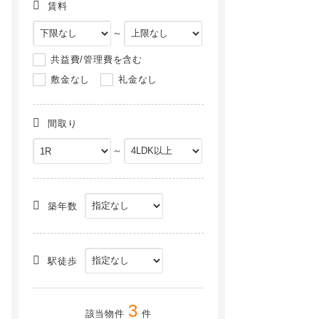
賃料
～
共益費/管理費を含む
敷金なし
礼金なし
間取り
～
築年数
駅徒歩
3
該当物件
件