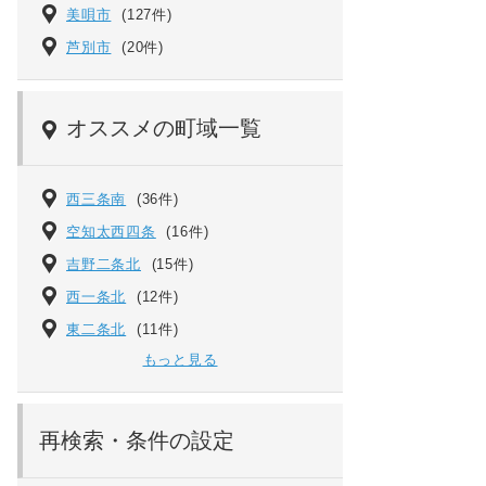
美唄市
(127件)
芦別市
(20件)
オススメの町域一覧
西三条南
(36件)
空知太西四条
(16件)
吉野二条北
(15件)
西一条北
(12件)
東二条北
(11件)
もっと見る
再検索・条件の設定