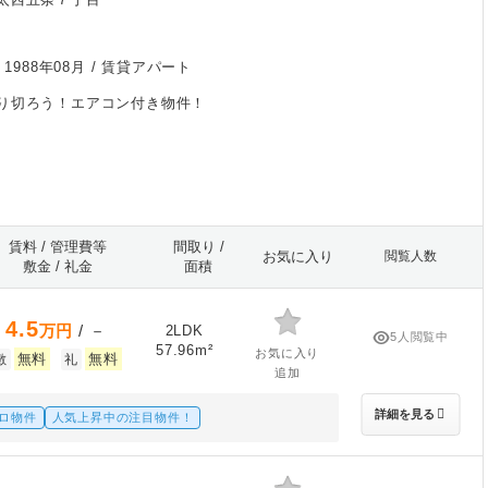
/
1988年08月
/ 賃貸アパート
り切ろう！エアコン付き物件！
賃料 / 管理費等
間取り /
お気に入り
閲覧人数
敷金 / 礼金
面積
4.5
万円
/ －
2LDK
5人閲覧中
57.96m²
お気に入り
無料
無料
敷
礼
追加
詳細を見る
ロ物件
人気上昇中の注目物件！