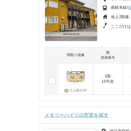
函館本線/
地上2階建 
ここだけ
階
間取り画像
部屋番号
1階
15号室
2人検討中
メモリーハイツの空室を探す
砂川市空知