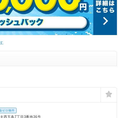
す
金ゼロ物件
太西五条7丁目3番地36号