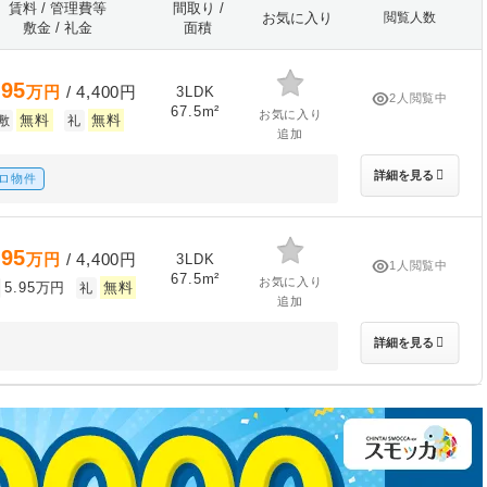
賃料 / 管理費等
間取り /
お気に入り
閲覧人数
敷金 / 礼金
面積
.95
万円
/ 4,400円
3LDK
2人閲覧中
67.5m²
お気に入り
無料
無料
敷
礼
追加
詳細を見る
ロ物件
.95
万円
/ 4,400円
3LDK
1人閲覧中
67.5m²
お気に入り
5.95万円
無料
礼
追加
詳細を見る