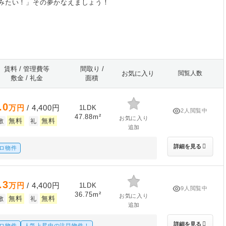
みたい！」その夢かなえましょう！
賃料 / 管理費等
間取り /
お気に入り
閲覧人数
敷金 / 礼金
面積
.0
万円
/ 4,400円
1LDK
2人閲覧中
47.88m²
お気に入り
無料
無料
敷
礼
追加
詳細を見る
ロ物件
.3
万円
/ 4,400円
1LDK
9人閲覧中
36.75m²
お気に入り
無料
無料
敷
礼
追加
詳細を見る
ロ物件
人気上昇中の注目物件！