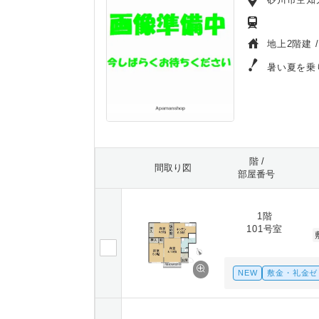
地上2階建 
暑い夏を乗
階 /
間取り図
部屋番号
1階
101号室
NEW
敷金・礼金ゼ