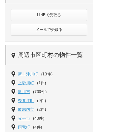
LINEで受取る
メールで受取る
周辺市区町村の物件一覧
新十津川町
(13件)
上砂川町
(1件)
滝川市
(700件)
奈井江町
(9件)
歌志内市
(2件)
赤平市
(43件)
雨竜町
(4件)