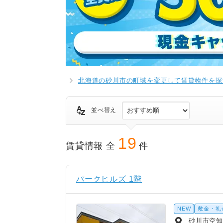
北海道の砂川市の町域を変更して賃貸物件を探
並べ替え
19
賃貸情報 全
件
パークヒルズ 1階
NEW
敷金・礼
砂川市空知