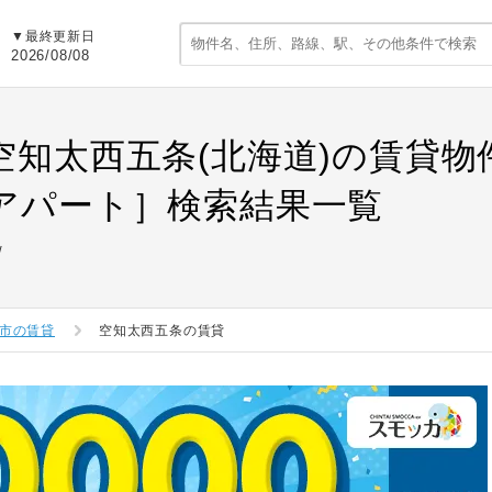
▼最終更新日
2026/08/08
空知太西五条(北海道)の賃貸
アパート］検索結果一覧
市の賃貸
空知太西五条の賃貸