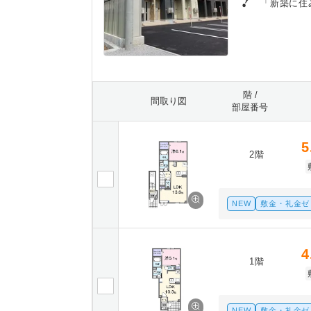
「新築に住
階 /
間取り図
部屋番号
5
2階
NEW
敷金・礼金ゼ
4
1階
NEW
敷金・礼金ゼ