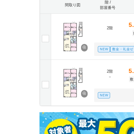
階 /
間取り図
部屋番号
5
2階
NEW
敷金・礼金ゼ
5
2階
－
敷
NEW