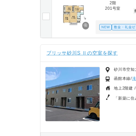
2階
201号室
NEW
敷金・礼金ゼ
ブリッサ砂川S Ⅱの空室を探す
砂川市空知
函館本線/
地上2階建 
「新築に住