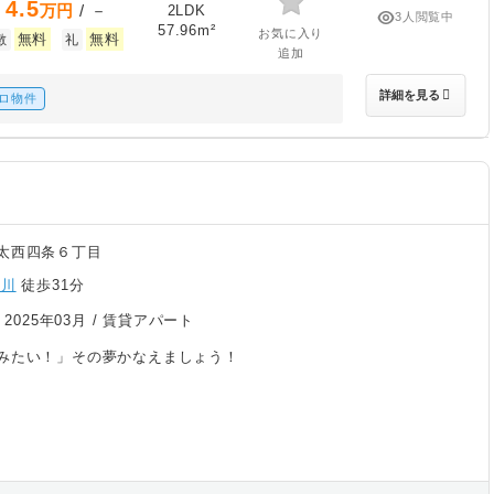
4.5
万円
/ －
2LDK
3人閲覧中
57.96m²
お気に入り
無料
無料
敷
礼
追加
詳細を見る
ロ物件
太西四条６丁目
滝川
徒歩31分
/
2025年03月
/ 賃貸アパート
みたい！」その夢かなえましょう！