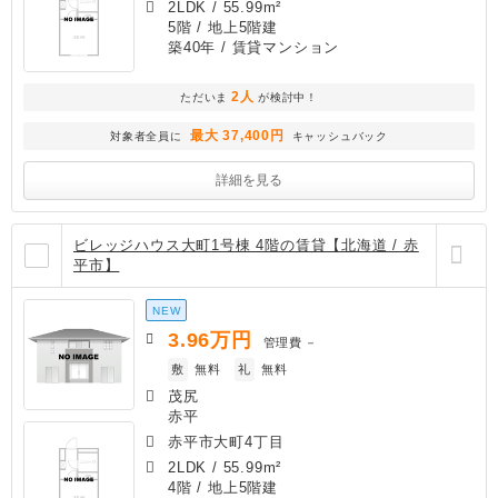
2LDK
/
55.99m²
5階 / 地上5階建
築40年
/ 賃貸マンション
2人
ただいま
が検討中！
最大 37,400円
対象者全員に
キャッシュバック
詳細を見る
ビレッジハウス大町1号棟 4階の賃貸【北海道 / 赤
平市】
NEW
3.96
万円
管理費
－
敷
無料
礼
無料
茂尻
赤平
赤平市大町4丁目
2LDK
/
55.99m²
4階 / 地上5階建