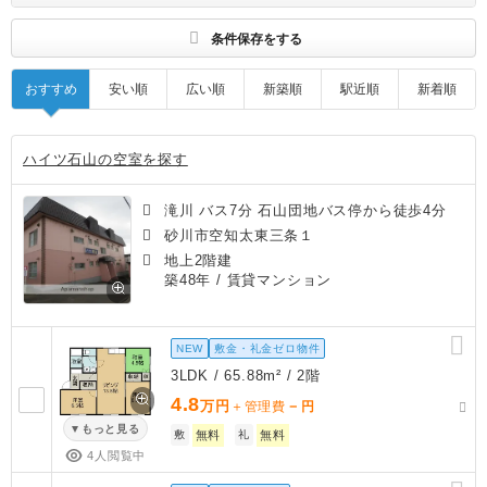
す
条件保存をする
おすすめ
安い順
広い順
新築順
駅近順
新着順
ハイツ石山の空室を探す
滝川 バス7分 石山団地バス停から徒歩4分
砂川市空知太東三条１
地上2階建
築48年
/ 賃貸マンション
NEW
敷金・礼金ゼロ物件
3LDK / 65.88m² / 2階
4.8
万円
－
＋管理費
円
もっと見る
敷
無料
礼
無料
4人閲覧中