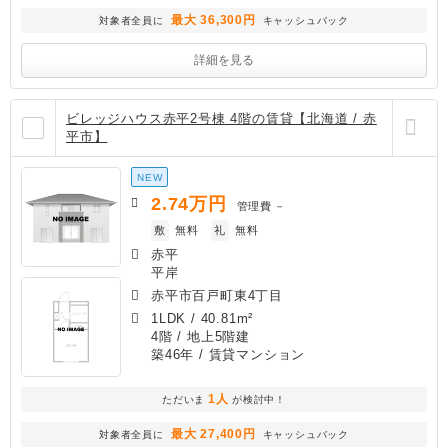
最大 36,300円
対象者全員に
キャッシュバック
詳細を見る
ビレッジハウス赤平2号棟 4階の賃貸【北海道 / 赤
平市】
NEW
2.74
万円
管理費
－
敷
無料
礼
無料
赤平
平岸
赤平市百戸町東4丁目
1LDK
/
40.81m²
4階 / 地上5階建
築46年
/ 賃貸マンション
1人
ただいま
が検討中！
最大 27,400円
対象者全員に
キャッシュバック