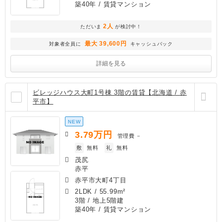
築40年
/ 賃貸マンション
2人
ただいま
が検討中！
最大 39,600円
対象者全員に
キャッシュバック
詳細を見る
ビレッジハウス大町1号棟 3階の賃貸【北海道 / 赤
平市】
NEW
3.79
万円
管理費
－
敷
無料
礼
無料
茂尻
赤平
赤平市大町4丁目
2LDK
/
55.99m²
3階 / 地上5階建
築40年
/ 賃貸マンション