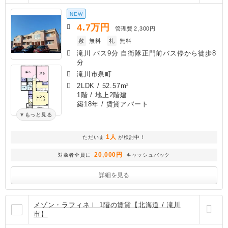
NEW
4.7
万円
管理費
2,300円
敷
無料
礼
無料
滝川 バス9分 自衛隊正門前バス停から徒歩8
分
滝川市泉町
2LDK
/
52.57m²
1階 / 地上2階建
築18年
/ 賃貸アパート
もっと見る
1人
ただいま
が検討中！
20,000円
対象者全員に
キャッシュバック
詳細を見る
メゾン・ラフィネⅠ 1階の賃貸【北海道 / 滝川
市】