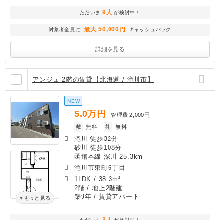
9人
ただいま
が検討中！
最大 50,000円
対象者全員に
キャッシュバック
詳細を見る
アンジュ 2階の賃貸【北海道 / 滝川市】
NEW
5.0
万円
管理費
2,000円
敷
無料
礼
無料
滝川 徒歩32分
砂川 徒歩108分
函館本線 深川 25.3km
滝川市東町6丁目
1LDK
/
38.3m²
2階 / 地上2階建
築9年
/ 賃貸アパート
もっと見る
3人
ただいま
が検討中！