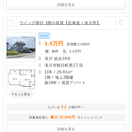
詳細を見る
ウイング朝日 1階の賃貸【北海道 / 滝川市】
NEW
3.5
万円
管理費
2,000円
敷
無料
礼
3.5万円
滝川 徒歩24分
滝川市朝日町西1丁目
1DK
/
29.81m²
1階 / 地上2階建
築29年
/ 賃貸アパート
もっと見る
5人
ただいま
が検討中！
最大 35,000円
対象者全員に
キャッシュバック
詳細を見る