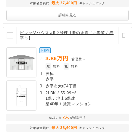
最大 37,400円
対象者全員に
キャッシュバック
詳細を見る
ビレッジハウス大町2号棟 1階の賃貸【北海道 / 赤
平市】
NEW
3.86
万円
管理費
－
敷
無料
礼
無料
茂尻
赤平
赤平市大町4丁目
2LDK
/
55.99m²
1階 / 地上5階建
築40年
/ 賃貸マンション
2人
ただいま
が検討中！
最大 38,600円
対象者全員に
キャッシュバック