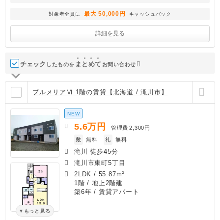
最大 50,000円
対象者全員に
キャッシュバック
詳細を見る
チェック
ま
と
め
て
したものを
お問い合わせ
プルメリアⅥ 1階の賃貸【北海道 / 滝川市】
NEW
5.6
万円
管理費
2,300円
敷
無料
礼
無料
滝川 徒歩45分
滝川市東町5丁目
2LDK
/
55.87m²
1階 / 地上2階建
築6年
/ 賃貸アパート
もっと見る