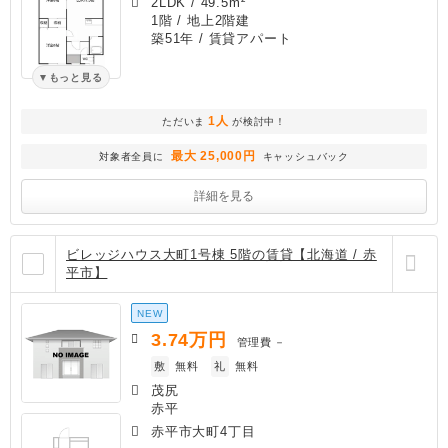
2LDK
/
49.5m²
1階 / 地上2階建
築51年
/ 賃貸アパート
もっと見る
1人
ただいま
が検討中！
最大 25,000円
対象者全員に
キャッシュバック
詳細を見る
ビレッジハウス大町1号棟 5階の賃貸【北海道 / 赤
平市】
NEW
3.74
万円
管理費
－
敷
無料
礼
無料
茂尻
赤平
赤平市大町4丁目