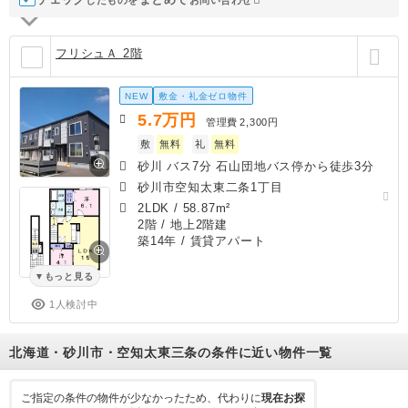
フリシュＡ 2階
NEW
敷金・礼金ゼロ物件
5.7
万円
管理費
2,300円
敷
無料
礼
無料
砂川 バス7分 石山団地バス停から徒歩3分
砂川市空知太東二条1丁目
2LDK
/
58.87m²
2階 / 地上2階建
築14年
/ 賃貸アパート
もっと見る
1人検討中
北海道・砂川市・空知太東三条の条件に近い物件一覧
ご指定の条件の物件が少なかったため、代わりに
現在お探