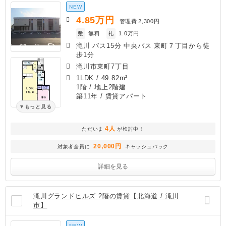
NEW
4.85
万円
管理費
2,300円
敷
無料
礼
1.0万円
滝川 バス15分 中央バス 東町７丁目から徒
歩1分
滝川市東町7丁目
1LDK
/
49.82m²
1階 / 地上2階建
築11年
/ 賃貸アパート
もっと見る
4人
ただいま
が検討中！
20,000円
対象者全員に
キャッシュバック
詳細を見る
滝川グランドヒルズ 2階の賃貸【北海道 / 滝川
市】
NEW