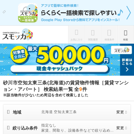
お気に入り
閲覧履歴
検索条件
検索
砂川市空知太東三条(北海道)の賃貸物件情報［賃貸マンシ
ョン・アパート］ 検索結果一覧
全
9
件
※該当物件が少ないため周辺を含めて検索しました
地域
北海道 空知太東三条
変更
指定なし
絞り込み条件
変更
家賃、間取り、設備条件などで絞り込めま