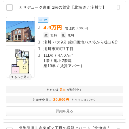
カサデューク東町 1階の賃貸【北海道 / 滝川市】
NEW
4.9
万円
管理費
3,300円
敷
無料
礼
無料
滝川 バス9分 緑町団地バス停から徒歩6分
滝川市東町7丁目
1LDK
/
47.07m²
1階 / 地上2階建
築19年
/ 賃貸アパート
もっと見る
3人
ただいま
が検討中！
20,000円
対象者全員に
キャッシュバック
詳細を見る
北海道滝川市東町２丁目の賃貸アパート【北海道 /