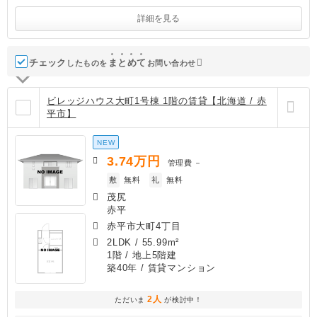
詳細を見る
チェック
ま
と
め
て
したものを
お問い合わせ
ビレッジハウス大町1号棟 1階の賃貸【北海道 / 赤
平市】
NEW
3.74
万円
管理費
－
敷
無料
礼
無料
茂尻
赤平
赤平市大町4丁目
2LDK
/
55.99m²
1階 / 地上5階建
築40年
/ 賃貸マンション
2人
ただいま
が検討中！