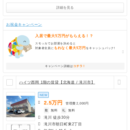
詳細を見る
お祝金キャンペーン
入居で最大5万円がもらえる！？
スモッカでお部屋を決めると
もれなく最大5万円
対象者全員に
をキャッシュバック!
キャンペーン詳細は
コチラ！
ハイツ西岡 1階の賃貸【北海道 / 滝川市】
NEW
2.5
万円
管理費
2,000円
敷
無料
礼
無料
滝川 徒歩30分
滝川市朝日町東2丁目