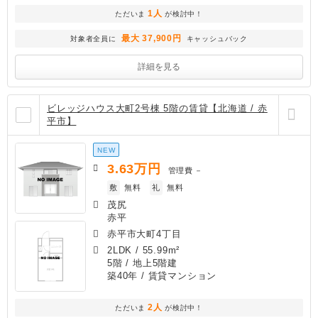
1人
ただいま
が検討中！
最大 37,900円
対象者全員に
キャッシュバック
詳細を見る
ビレッジハウス大町2号棟 5階の賃貸【北海道 / 赤
平市】
NEW
3.63
万円
管理費
－
敷
無料
礼
無料
茂尻
赤平
赤平市大町4丁目
2LDK
/
55.99m²
5階 / 地上5階建
築40年
/ 賃貸マンション
2人
ただいま
が検討中！