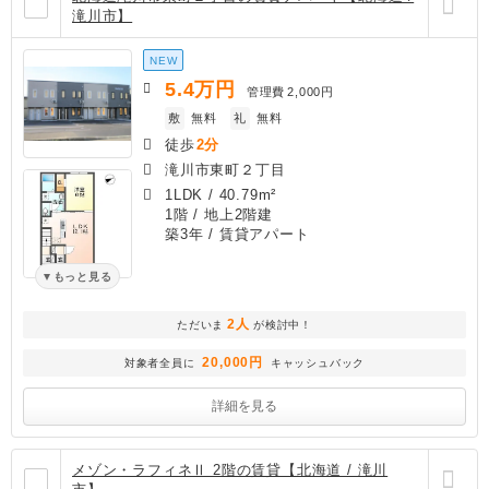
滝川市】
NEW
5.4
万円
管理費
2,000円
敷
無料
礼
無料
徒歩
2分
滝川市東町２丁目
1LDK
/
40.79m²
1階 / 地上2階建
築3年
/ 賃貸アパート
もっと見る
2人
ただいま
が検討中！
20,000円
対象者全員に
キャッシュバック
詳細を見る
メゾン・ラフィネⅡ 2階の賃貸【北海道 / 滝川