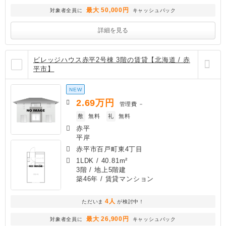
最大 50,000円
対象者全員に
キャッシュバック
詳細を見る
ビレッジハウス赤平2号棟 3階の賃貸【北海道 / 赤
平市】
NEW
2.69
万円
管理費
－
敷
無料
礼
無料
赤平
平岸
赤平市百戸町東4丁目
1LDK
/
40.81m²
3階 / 地上5階建
築46年
/ 賃貸マンション
4人
ただいま
が検討中！
最大 26,900円
対象者全員に
キャッシュバック