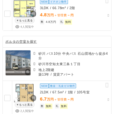
NEW
イチオシ物件
3LDK / 66.78m² / 2階
4.8
万円
－
＋管理費
円
もっと見る
敷
4.8万円
礼
無料
4人閲覧中
ポルタの空室を探す
砂川 バス10分 中央バス 石山団地から徒歩4
分
砂川市空知太東三条１丁目
地上2階建
築13年
/ 賃貸アパート
NEW
敷金・礼金ゼロ物件
2LDK / 67.5m² / 1階 / 105号室
6.7
万円
－
＋管理費
円
もっと見る
敷
無料
礼
無料
2人閲覧中