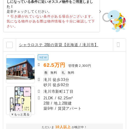
しになっている条件に近いオススメ物件をご用意しまし
た！
是非チェックしてください。
＊引き継がれていない条件がある場合がございます。
気になる物件がある際は物件情報を十分に確認して下
さい。
シャラロステ 2階の賃貸【北海道 / 滝川市】
NEW
62.5
万円
管理費
2,300円
敷
無料
礼
無料
滝川 徒歩33分
砂川 徒歩92分
滝川市新町1丁目
2LDK
/
62.25m²
2階 / 地上2階建
築9年
/ 賃貸アパート
もっと見る
10人以上
ただいま
が検討中！