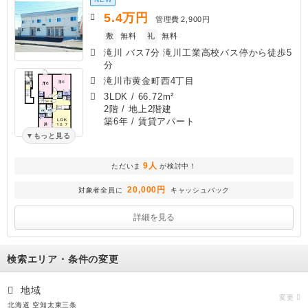
5.4
万円
管理費
2,900円
敷
無料
礼
無料
滝川 バス7分 滝川工業高校バス停から徒歩5
分
滝川市黄金町西4丁目
3LDK
/
66.72m²
2階 / 地上2階建
築6年
/ 賃貸アパート
もっと見る
9人
ただいま
が検討中！
20,000円
対象者全員に
キャッシュバック
詳細を見る
検索エリア・条件の変更
地域
変更
北海道 空知太東三条