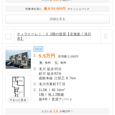
最大 50,000円
対象者全員に
キャッシュバック
詳細を見る
ティラトーレⅠ・Ⅱ 1階の賃貸【北海道 / 滝川
市】
NEW
5.5
万円
管理費
2,000円
敷
無料
礼
無料
滝川 徒歩35分
砂川 徒歩92分
函館本線 江部乙 9.7km
滝川市東町3丁目
1LDK
/
40.34m²
1階 / 地上2階建
築4年
/ 賃貸アパート
もっと見る
1人
ただいま
が検討中！