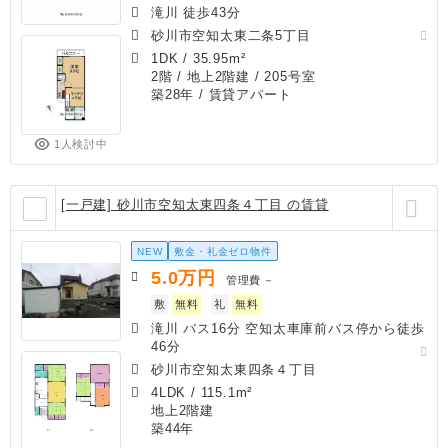
滝川 徒歩43分
砂川市空知太東二条5丁目
1DK
/
35.95m²
2階 / 地上2階建 / 205号室
築28年
/ 賃貸アパート
1人検討中
[一戸建] 砂川市空知太東四条４丁目 の賃貸
NEW
敷金・礼金ゼロ物件
5.0
万円
管理費
－
敷
無料
礼
無料
滝川 バス16分 空知太車庫前バス停から徒歩
46分
砂川市空知太東四条４丁目
4LDK
/
115.1m²
地上2階建
築44年