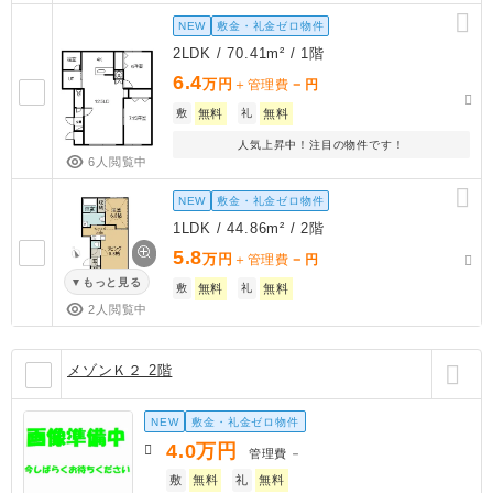
NEW
敷金・礼金ゼロ物件
2LDK / 70.41m² / 1階
6.4
万円
－
＋管理費
円
敷
無料
礼
無料
人気上昇中！注目の物件です！
6人閲覧中
NEW
敷金・礼金ゼロ物件
1LDK / 44.86m² / 2階
5.8
万円
－
＋管理費
円
もっと見る
敷
無料
礼
無料
2人閲覧中
メゾンＫ２ 2階
NEW
敷金・礼金ゼロ物件
4.0
万円
管理費
－
敷
無料
礼
無料