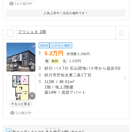
12人検討中
人気上昇中！注目の物件です！
フリシュＡ 1階
NEW
イチオシ物件
5.2
万円
管理費
2,300円
敷
無料
礼
1.0万円
砂川 バス7分 石山団地バス停から徒歩3分
砂川市空知太東二条1丁目
1LDK
/
48.61m²
1階 / 地上2階建
築14年
/ 賃貸アパート
もっと見る
2人検討中
チェック
ま
と
め
て
したものを
お問い合わせ