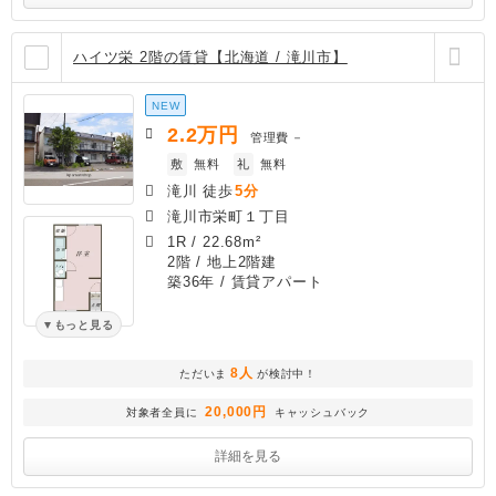
ハイツ栄 2階の賃貸【北海道 / 滝川市】
NEW
2.2
万円
管理費
－
敷
無料
礼
無料
滝川 徒歩
5分
滝川市栄町１丁目
1R
/
22.68m²
2階 / 地上2階建
築36年
/ 賃貸アパート
もっと見る
8人
ただいま
が検討中！
20,000円
対象者全員に
キャッシュバック
詳細を見る