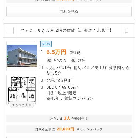
詳細を見る
ファミールきよみ 2階の賃貸【北海道 / 北見市】
NEW
6.5
万円
管理費
－
敷
6.5万円
礼
無料
北見 バス8分 北見バス／美山線 藤学園から
徒歩5分
北見市清見町
3LDK
/
69.66m²
2階 / 地上2階建
築43年
/ 賃貸マンション
もっと見る
3人
ただいま
が検討中！
20,000円
対象者全員に
キャッシュバック