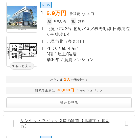
NEW
6.9
万円
管理費
7,000円
敷
6.9万円
礼
無料
北見 バス3分 北見バス／春光町線 日赤病院
から徒歩1分
北見市北五条東3丁目
2LDK
/
60.49m²
6階 / 地上6階建
築30年
/ 賃貸マンション
もっと見る
1人
ただいま
が検討中！
20,000円
対象者全員に
キャッシュバック
詳細を見る
サンセットラピュタ 3階の賃貸【北海道 / 北見
市】