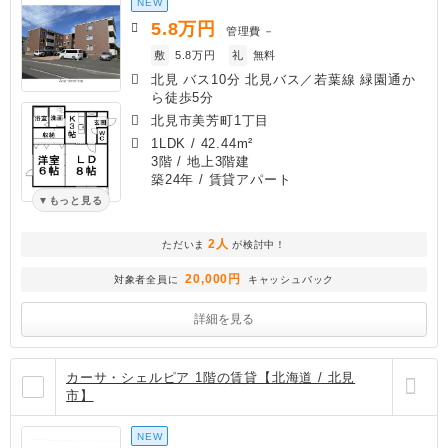
NEW
5.8
万円
管理費
－
敷
5.8万円
礼
無料
北見 バス10分 北見バス／若葉線 緑園通か
ら徒歩5分
北見市美芳町1丁目
1LDK
/
42.44m²
3階 / 地上3階建
築24年
/ 賃貸アパート
もっと見る
2人
ただいま
が検討中！
20,000円
対象者全員に
キャッシュバック
詳細を見る
カーサ・シェルピア 1階の賃貸【北海道 / 北見
市】
NEW