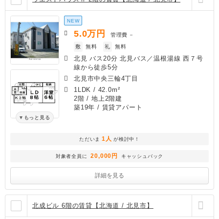
NEW
5.0
万円
管理費
－
敷
無料
礼
無料
北見 バス20分 北見バス／温根湯線 西７号
線から徒歩5分
北見市中央三輪4丁目
1LDK
/
42.0m²
2階 / 地上2階建
築19年
/ 賃貸アパート
もっと見る
1人
ただいま
が検討中！
20,000円
対象者全員に
キャッシュバック
詳細を見る
北成ビル 6階の賃貸【北海道 / 北見市】