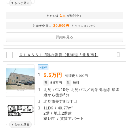
もっと見る
1人
ただいま
が検討中！
20,000円
対象者全員に
キャッシュバック
詳細を見る
ＣＬＡＳＳⅠ 2階の賃貸【北海道 / 北見市】
NEW
5.5
万円
管理費
3,000円
敷
5.5万円
礼
無料
北見 バス10分 北見バス／高栄団地線 緑園
通から徒歩5分
北見市美芳町3丁目
1LDK
/
40.77m²
2階 / 地上2階建
築14年
/ 賃貸アパート
もっと見る