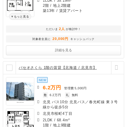
1LDK
/
35.19m²
2階 / 地上2階建
築13年
/ 賃貸アパート
もっと見る
2人
ただいま
が検討中！
20,000円
対象者全員に
キャッシュバック
詳細を見る
パセオさくら 1階の賃貸【北海道 / 北見市】
NEW
6.2
万円
管理費
5,000円
敷
6.2万円
礼
無料
北見 バス10分 北見バス／春光町線 東３号
線から徒歩5分
北見市桜町4丁目
2LDK
/
68.4m²
1階 / 地上9階建