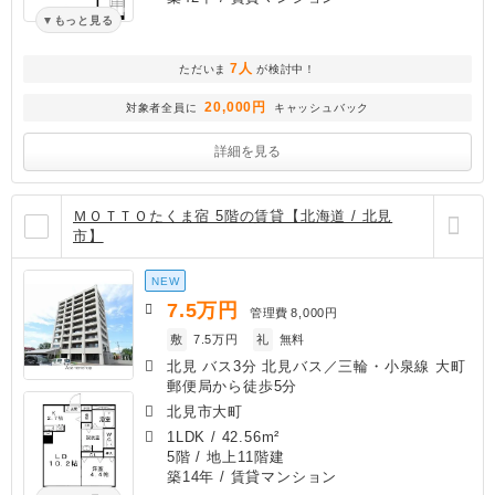
もっと見る
7人
ただいま
が検討中！
20,000円
対象者全員に
キャッシュバック
詳細を見る
ＭＯＴＴＯたくま宿 5階の賃貸【北海道 / 北見
市】
NEW
7.5
万円
管理費
8,000円
敷
7.5万円
礼
無料
北見 バス3分 北見バス／三輪・小泉線 大町
郵便局から徒歩5分
北見市大町
1LDK
/
42.56m²
5階 / 地上11階建
築14年
/ 賃貸マンション