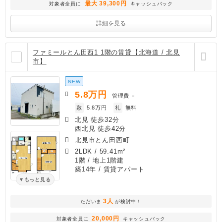
最大 39,300円
対象者全員に
キャッシュバック
詳細を見る
ファミールとん田西1 1階の賃貸【北海道 / 北見
市】
NEW
5.8
万円
管理費
－
敷
5.8万円
礼
無料
北見 徒歩32分
西北見 徒歩42分
北見市とん田西町
2LDK
/
59.41m²
1階 / 地上1階建
築14年
/ 賃貸アパート
もっと見る
3人
ただいま
が検討中！
20,000円
対象者全員に
キャッシュバック