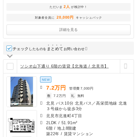
2人
ただいま
が検討中！
20,000円
対象者全員に
キャッシュバック
詳細を見る
チェック
ま
と
め
て
したものを
お問い合わせ
ソシオ山下通り 6階の賃貸【北海道 / 北見市】
NEW
7.2
万円
管理費
7,000円
敷
7.2万円
礼
無料
北見 バス10分 北見バス／高栄団地線 北進
３号線から徒歩3分
北見市北進町4丁目
2LDK
/
51.91m²
6階 / 地上8階建
築22年
/ 賃貸マンション