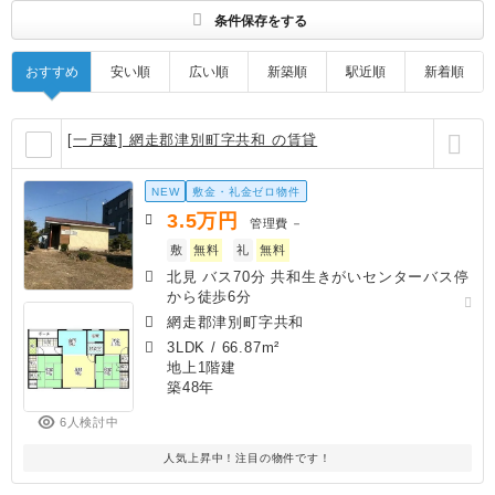
条件保存をする
おすすめ
安い順
広い順
新築順
駅近順
新着順
[一戸建] 網走郡津別町字共和 の賃貸
NEW
敷金・礼金ゼロ物件
3.5
万円
管理費
－
敷
無料
礼
無料
北見 バス70分 共和生きがいセンターバス停
から徒歩6分
網走郡津別町字共和
3LDK
/
66.87m²
地上1階建
築48年
6人検討中
人気上昇中！注目の物件です！