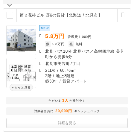
第２花椿ビル 2階の賃貸【北海道 / 北見市】
NEW
5.8
万円
管理費
1,000円
敷
5.8万円
礼
無料
北見 バス10分 北見バス／高栄団地線 美芳
町から徒歩5分
北見市美芳町7丁目
2LDK
/
60.76m²
2階 / 地上3階建
築30年
/ 賃貸アパート
もっと見る
3人
ただいま
が検討中！
20,000円
対象者全員に
キャッシュバック
詳細を見る