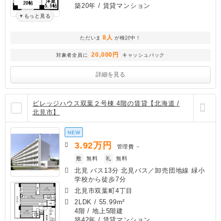
築20年
/ 賃貸マンション
もっと見る
8人
ただいま
が検討中！
20,000円
対象者全員に
キャッシュバック
詳細を見る
ビレッジハウス双葉２号棟 4階の賃貸【北海道 /
北見市】
NEW
3.92
万円
管理費
－
敷
無料
礼
無料
北見 バス13分 北見バス／卸売団地線 緑小
学校から徒歩7分
北見市双葉町4丁目
2LDK
/
55.99m²
4階 / 地上5階建
築42年
/ 賃貸マンション