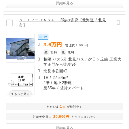
詳細を見る
ＳＴＥＰーＣＡＳＡⅡ 2階の賃貸【北海道 / 北見
市】
NEW
3.6
万円
管理費
1,000円
敷
無料
礼
無料
柏陽 バス6分 北見バス／夕日ヶ丘線 工業大
学正門から徒歩9分
北見市公園町
1R
/
27.54m²
2階 / 地上2階建
築35年
/ 賃貸アパート
もっと見る
1人
ただいま
が検討中！
20,000円
対象者全員に
キャッシュバック
詳細を見る