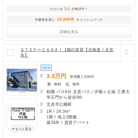
3人
ただいま
が検討中！
20,000円
対象者全員に
キャッシュバック
詳細を見る
ＳＴＥＰーＣＡＳＡⅠ 1階の賃貸【北海道 / 北見
市】
NEW
3.5
万円
管理費
1,000円
敷
無料
礼
無料
柏陽 バス6分 北見バス／夕陽ヶ丘線 工業大
学正門から徒歩9分
北見市公園町
1R
/
24.3m²
1階 / 地上2階建
築35年
/ 賃貸アパート
もっと見る