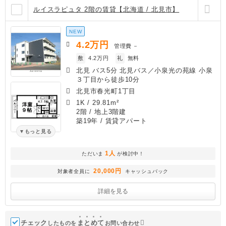
ルイスラピュタ 2階の賃貸【北海道 / 北見市】
NEW
4.2
万円
管理費
－
敷
4.2万円
礼
無料
北見 バス5分 北見バス／小泉光の苑線 小泉
３丁目から徒歩10分
北見市春光町1丁目
1K
/
29.81m²
2階 / 地上3階建
築19年
/ 賃貸アパート
もっと見る
1人
ただいま
が検討中！
20,000円
対象者全員に
キャッシュバック
詳細を見る
チェック
ま
と
め
て
したものを
お問い合わせ