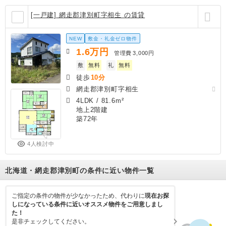
[一戸建] 網走郡津別町字相生 の賃貸
NEW
敷金・礼金ゼロ物件
1.6
万円
管理費
3,000円
敷
無料
礼
無料
徒歩
10分
網走郡津別町字相生
4LDK
/
81.6m²
地上2階建
築72年
4人検討中
北海道・網走郡津別町の条件に近い物件一覧
ご指定の条件の物件が少なかったため、代わりに
現在お探
しになっている条件に近いオススメ物件をご用意しまし
た！
是非チェックしてください。