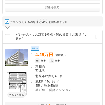
詳細を見る
チェック
ま
と
め
て
したものを
お問い合わせ
ビレッジハウス双葉1号棟 4階の賃貸【北海道 / 北
見市】
NEW
4.25
万円
管理費
－
敷
無料
礼
無料
東相内
西北見
北見市双葉町4丁目
2LDK
/
55.99m²
4階 / 地上5階建
築42年
/ 賃貸マンション
もっと見る
1人