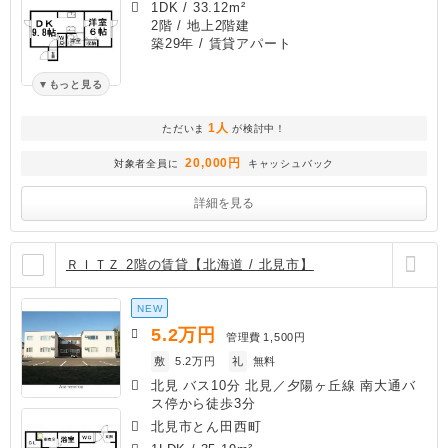
1DK
/
33.12m²
2階 / 地上2階建
築29年
/ 賃貸アパート
もっと見る
1人
ただいま
が検討中！
20,000円
対象者全員に
キャッシュバック
詳細を見る
ＲＩＴＺ 2階の賃貸【北海道 / 北見市】
NEW
5.2
万円
管理費
1,500円
敷
5.2万円
礼
無料
北見 バス10分 北見／夕陽ヶ丘線 南大通バ
ス停から徒歩3分
北見市とん田西町