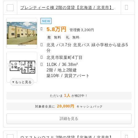
プレンティーＣ棟 2階の賃貸【北海道 / 北見市】
NEW
5.8
万円
管理費
3,200円
敷
無料
礼
無料
北見 バス7分 北見バス 緑小学校から徒歩5
分
北見市双葉町4丁目
1LDK
/
36.38m²
2階 / 地上2階建
築10年
/ 賃貸アパート
もっと見る
1人
ただいま
が検討中！
20,000円
対象者全員に
キャッシュバック
詳細を見る
ウエストハウスⅡ 2階の賃貸【北海道 / 北見市】