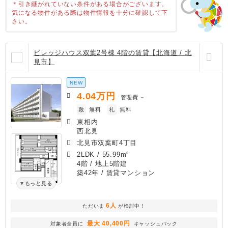
＊引き継がれていない条件がある場合がございます。
気になる物件がある際は物件情報を十分に確認して下
さい。
ビレッジハウス双葉2号棟 4階の賃貸【北海道 / 北
見市】
NEW
4.04
万円
管理費
－
敷
無料
礼
無料
東相内
西北見
北見市双葉町4丁目
2LDK
/
55.99m²
4階 / 地上5階建
築42年
/ 賃貸マンション
もっと見る
6人
ただいま
が検討中！
最大 40,400円
対象者全員に
キャッシュバック