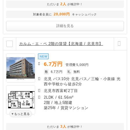
2人
ただいま
が検討中！
20,000円
対象者全員に
キャッシュバック
詳細を見る
カルム・エ・ペ 2階の賃貸【北海道 / 北見市】
NEW
6.7
万円
管理費
5,000円
敷
6.7万円
礼
無料
北見 バス10分 北見バス／三輪・小泉線 光
西中学校から徒歩2分
北見市西富町2丁目
2LDK
/
61.56m²
2階 / 地上5階建
築25年
/ 賃貸マンション
もっと見る
3人
ただいま
が検討中！