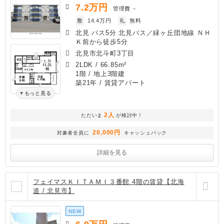
7.2
万円
管理費
－
敷
14.4万円
礼
無料
北見 バス5分 北見バス／緑ヶ丘団地線 ＮＨ
Ｋ前から徒歩5分
北見市北斗町3丁目
2LDK
/
66.85m²
1階 / 地上3階建
築21年
/ 賃貸アパート
もっと見る
2人
ただいま
が検討中！
20,000円
対象者全員に
キャッシュバック
詳細を見る
フェイマスＫＩＴＡＭＩ３番館 4階の賃貸【北海
道 / 北見市】
NEW