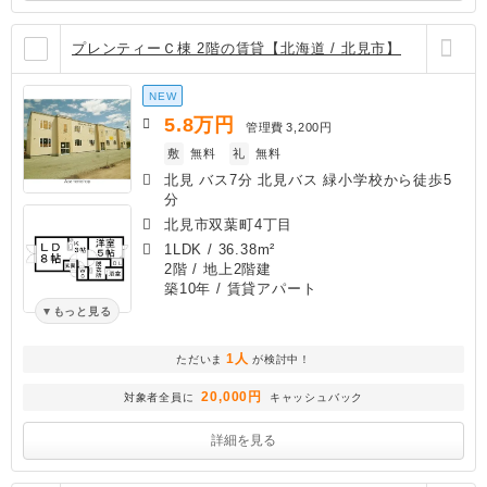
プレンティーＣ棟 2階の賃貸【北海道 / 北見市】
NEW
5.8
万円
管理費
3,200円
敷
無料
礼
無料
北見 バス7分 北見バス 緑小学校から徒歩5
分
北見市双葉町4丁目
1LDK
/
36.38m²
2階 / 地上2階建
築10年
/ 賃貸アパート
もっと見る
1人
ただいま
が検討中！
20,000円
対象者全員に
キャッシュバック
詳細を見る