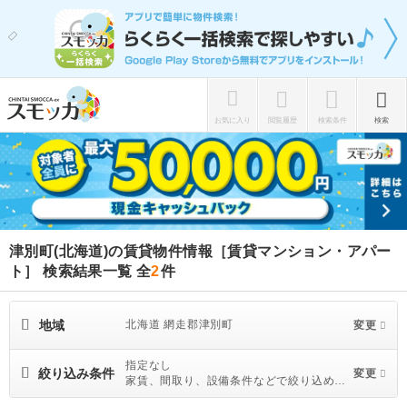
お気に入り
閲覧履歴
検索条件
検索
津別町(北海道)の賃貸物件情報［賃貸マンション・アパー
ト］ 検索結果一覧
全
2
件
地域
北海道 網走郡津別町
変更
指定なし
絞り込み条件
変更
家賃、間取り、設備条件などで絞り込めま
す