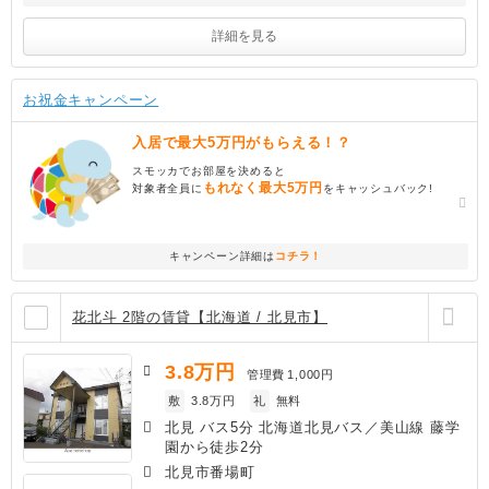
詳細を見る
お祝金キャンペーン
入居で最大5万円がもらえる！？
スモッカでお部屋を決めると
もれなく最大5万円
対象者全員に
をキャッシュバック!
キャンペーン詳細は
コチラ！
花北斗 2階の賃貸【北海道 / 北見市】
3.8
万円
管理費
1,000円
敷
3.8万円
礼
無料
北見 バス5分 北海道北見バス／美山線 藤学
園から徒歩2分
北見市番場町