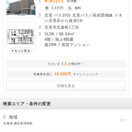
6.9
万円
管理費
－
敷
6.9万円
礼
無料
北見 バス10分 北見バス／高栄団地線 イオ
ン北見店から徒歩1分
北見市北進町1丁目
3LDK
/
68.04m²
4階 / 地上4階建
築28年
/ 賃貸マンション
もっと見る
1人
ただいま
が検討中！
20,000円
対象者全員に
キャッシュバック
詳細を見る
検索エリア・条件の変更
地域
変更
北海道 網走郡津別町