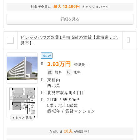
最大 43,100円
対象者全員に
キャッシュバック
詳細を見る
ビレッジハウス双葉1号棟 5階の賃貸【北海道 / 北
見市】
NEW
3.93
万円
管理費
－
敷
無料
礼
無料
東相内
西北見
北見市双葉町4丁目
2LDK
/
55.99m²
5階 / 地上5階建
築42年
/ 賃貸マンション
もっと見る
10人
ただいま
が検討中！