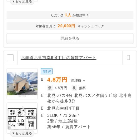
もっと見る
1人
ただいま
が検討中！
20,000円
対象者全員に
キャッシュバック
詳細を見る
北海道北見市幸町4丁目の賃貸アパート
NEW
4.8
万円
管理費
－
敷
4.8万円
礼
無料
北見 バス4分 北見バス／夕陽ケ丘線 北斗高
校から徒歩3分
北見市幸町4丁目
3LDK
/
71.28m²
2階 / 地上2階建
築56年
/ 賃貸アパート
もっと見る