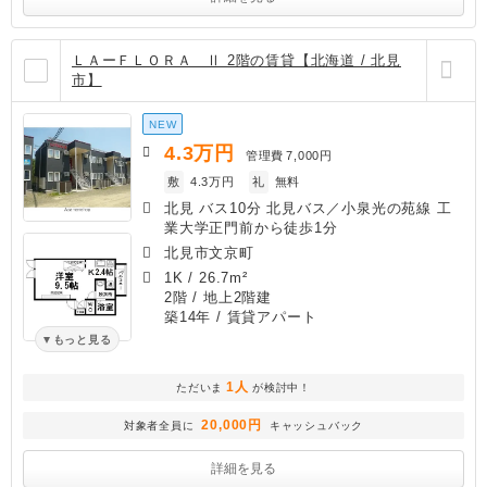
ＬＡーＦＬＯＲＡ Ⅱ 2階の賃貸【北海道 / 北見
市】
NEW
4.3
万円
管理費
7,000円
敷
4.3万円
礼
無料
北見 バス10分 北見バス／小泉光の苑線 工
業大学正門前から徒歩1分
北見市文京町
1K
/
26.7m²
2階 / 地上2階建
築14年
/ 賃貸アパート
もっと見る
1人
ただいま
が検討中！
20,000円
対象者全員に
キャッシュバック
詳細を見る