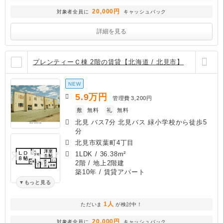
20,000円
対象者全員に
キャッシュバック
詳細を見る
プレンティーＣ棟 2階の賃貸【北海道 / 北見市】
NEW
5.9
万円
管理費
3,200円
敷
無料
礼
無料
北見 バス7分 北見バス 緑小学校から徒歩5
分
北見市双葉町4丁目
1LDK
/
36.38m²
2階 / 地上2階建
築10年
/ 賃貸アパート
もっと見る
1人
ただいま
が検討中！
20,000円
対象者全員に
キャッシュバック