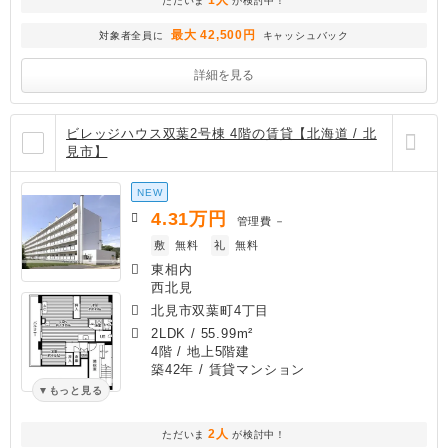
ただいま
が検討中！
最大 42,500円
対象者全員に
キャッシュバック
詳細を見る
ビレッジハウス双葉2号棟 4階の賃貸【北海道 / 北
見市】
NEW
4.31
万円
管理費
－
敷
無料
礼
無料
東相内
西北見
北見市双葉町4丁目
2LDK
/
55.99m²
4階 / 地上5階建
築42年
/ 賃貸マンション
もっと見る
2人
ただいま
が検討中！