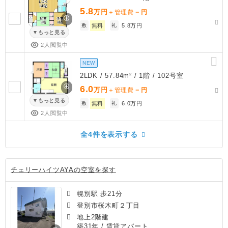
5.8
万円
－
＋管理費
円
敷
無料
礼
5.8万円
もっと見る
2人閲覧中
NEW
2LDK / 57.84m² / 1階 / 102号室
6.0
万円
－
＋管理費
円
もっと見る
敷
無料
礼
6.0万円
2人閲覧中
全4件を表示する
チェリーハイツAYAの空室を探す
幌別駅 歩21分
登別市桜木町２丁目
地上2階建
築31年
/ 賃貸アパート