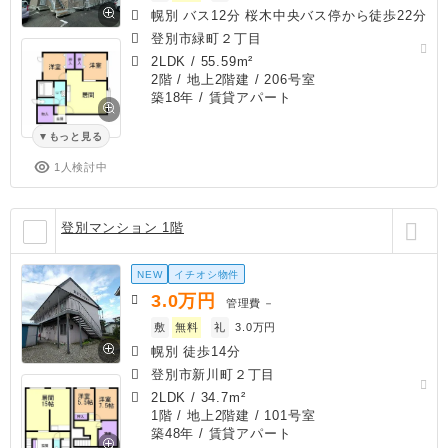
幌別 バス12分 桜木中央バス停から徒歩22分
登別市緑町２丁目
2LDK
/
55.59m²
2階 / 地上2階建 / 206号室
築18年
/ 賃貸アパート
もっと見る
1人検討中
登別マンション 1階
NEW
イチオシ物件
3.0
万円
管理費
－
敷
無料
礼
3.0万円
幌別 徒歩14分
登別市新川町２丁目
2LDK
/
34.7m²
1階 / 地上2階建 / 101号室
築48年
/ 賃貸アパート