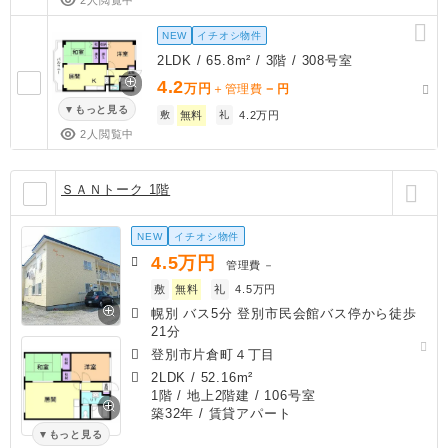
NEW
イチオシ物件
2LDK / 65.8m² / 3階 / 308号室
4.2
万円
－
＋管理費
円
もっと見る
敷
無料
礼
4.2万円
2人閲覧中
ＳＡＮトーク 1階
NEW
イチオシ物件
4.5
万円
管理費
－
敷
無料
礼
4.5万円
幌別 バス5分 登別市民会館バス停から徒歩
21分
登別市片倉町４丁目
2LDK
/
52.16m²
1階 / 地上2階建 / 106号室
築32年
/ 賃貸アパート
もっと見る