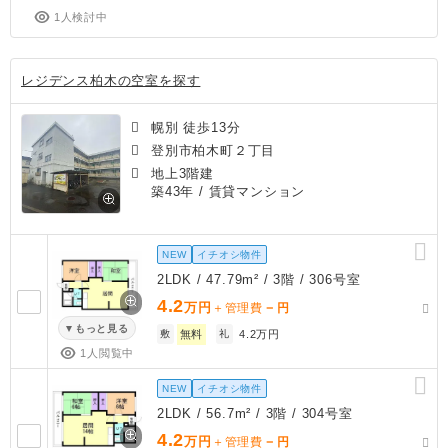
1人検討中
レジデンス柏木の空室を探す
幌別 徒歩13分
登別市柏木町２丁目
地上3階建
築43年
/ 賃貸マンション
NEW
イチオシ物件
2LDK / 47.79m² / 3階 / 306号室
4.2
万円
－
＋管理費
円
もっと見る
敷
無料
礼
4.2万円
1人閲覧中
NEW
イチオシ物件
2LDK / 56.7m² / 3階 / 304号室
4.2
万円
－
＋管理費
円