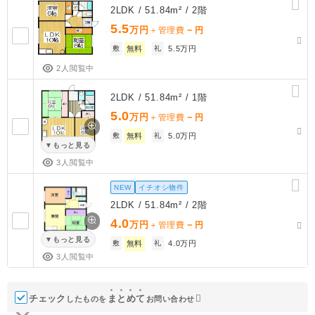
2LDK / 51.84m² / 2階
5.5
万円
－
＋管理費
円
敷
無料
礼
5.5万円
2人閲覧中
2LDK / 51.84m² / 1階
5.0
万円
－
＋管理費
円
敷
無料
礼
5.0万円
もっと見る
3人閲覧中
NEW
イチオシ物件
2LDK / 51.84m² / 2階
4.0
万円
－
＋管理費
円
もっと見る
敷
無料
礼
4.0万円
3人閲覧中
チェック
ま
と
め
て
したものを
お問い合わせ