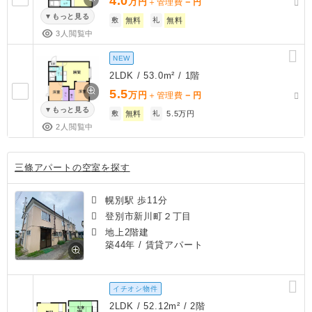
4.0
万円
－
＋管理費
円
もっと見る
敷
無料
礼
無料
3人閲覧中
NEW
2LDK / 53.0m² / 1階
5.5
万円
－
＋管理費
円
もっと見る
敷
無料
礼
5.5万円
2人閲覧中
三條アパートの空室を探す
幌別駅 歩11分
登別市新川町２丁目
地上2階建
築44年
/ 賃貸アパート
イチオシ物件
2LDK / 52.12m² / 2階