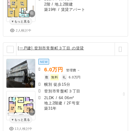
2階 / 地上2階建
築19年
/ 賃貸アパート
もっと見る
2人検討中
[一戸建] 登別市常盤町３丁目 の賃貸
NEW
6.0
万円
管理費
－
敷
無料
礼
6.0万円
幌別 徒歩15分
登別市常盤町３丁目
2LDK
/
64.06m²
地上2階建 / 2F号室
築31年
もっと見る
13人検討中