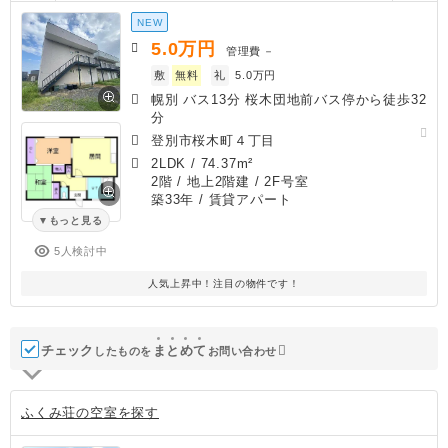
NEW
5.0
万円
管理費
－
敷
無料
礼
5.0万円
幌別 バス13分 桜木団地前バス停から徒歩32
分
登別市桜木町４丁目
2LDK
/
74.37m²
2階 / 地上2階建 / 2F号室
築33年
/ 賃貸アパート
もっと見る
5人検討中
人気上昇中！注目の物件です！
チェック
ま
と
め
て
したものを
お問い合わせ
ふくみ荘の空室を探す