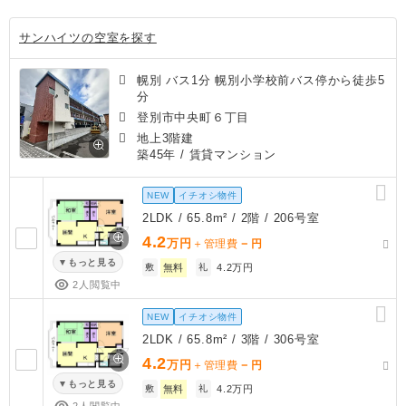
サンハイツの空室を探す
幌別 バス1分 幌別小学校前バス停から徒歩5
分
登別市中央町６丁目
地上3階建
築45年
/ 賃貸マンション
NEW
イチオシ物件
2LDK / 65.8m² / 2階 / 206号室
4.2
万円
－
＋管理費
円
もっと見る
敷
無料
礼
4.2万円
2人閲覧中
NEW
イチオシ物件
2LDK / 65.8m² / 3階 / 306号室
4.2
万円
－
＋管理費
円
もっと見る
敷
無料
礼
4.2万円
2人閲覧中