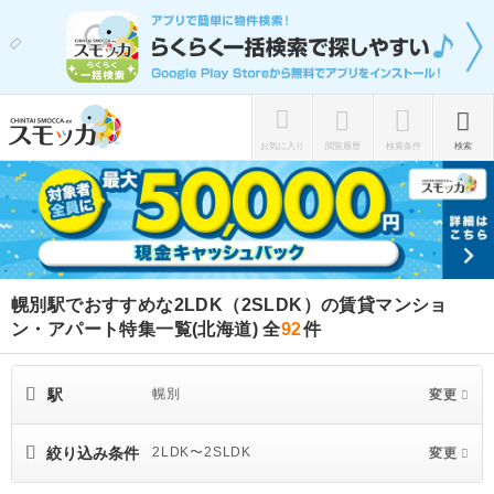
お気に入り
閲覧履歴
検索条件
検索
幌別駅でおすすめな2LDK（2SLDK）の賃貸マンショ
ン・アパート特集一覧(北海道)
全
92
件
駅
幌別
変更
絞り込み条件
2LDK〜2SLDK
変更