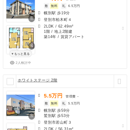
敷
無料
礼
6.5万円
幌別駅 歩19分
登別市柏木町４
2LDK
/
62.49m²
1階 / 地上2階建
築14年
/ 賃貸アパート
もっと見る
2人検討中
ホワイトステージ 2階
5.5
万円
管理費
－
敷
無料
礼
5.5万円
幌別駅 歩59分
鷲別駅 歩53分
登別市若山町３
2LDK
/
56.31m²