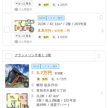
もっと見る
敷
無料
礼
4.2万円
2人閲覧中
NEW
イチオシ物件
2LDK / 42.11m² / 2階 / 203号室
4.5
万円
－
＋管理費
円
もっと見る
敷
無料
礼
4.5万円
2人閲覧中
グランメゾン片倉１ 1階
NEW
イチオシ物件
3.7
万円
管理費
－
敷
無料
礼
3.7万円
幌別 徒歩25分
登別市片倉町５丁目
2LDK
/
47.4m²
1階 / 地上2階建 / 101号室
築49年
/ 賃貸アパート