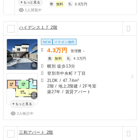
もっと見る
敷
無料
礼
3.9万円
1人閲覧中
ハイデンス１７ 2階
NEW
イチオシ物件
4.3
万円
管理費
－
敷
無料
礼
4.3万円
幌別 徒歩13分
登別市中央町７丁目
2LDK
/
47.74m²
2階 / 地上2階建 / 2F号室
築27年
/ 賃貸アパート
もっと見る
2人検討中
三和アパート 2階