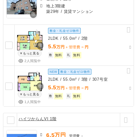
地上3階建
築29年
/ 賃貸マンション
敷金・礼金ゼロ物件
2LDK / 55.0m² / 2階
5.5
万円
－
＋管理費
円
もっと見る
敷
無料
礼
無料
2人閲覧中
NEW
敷金・礼金ゼロ物件
2LDK / 55.0m² / 3階 / 307号室
5.5
万円
－
＋管理費
円
もっと見る
敷
無料
礼
無料
1人閲覧中
ハイツからんVI 1階
6.5
万円
管理費
－