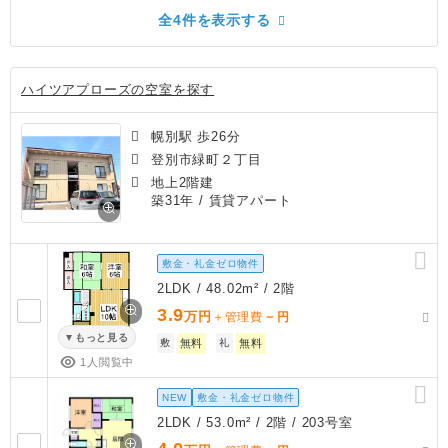
全4件を表示する
ハイツアプローズの空室を探す
幌別駅 歩26分
登別市緑町２丁目
地上2階建
築31年
/ 賃貸アパート
敷金・礼金ゼロ物件
2LDK / 48.02m² / 2階
3.9
万円
－
＋管理費
円
もっと見る
敷
無料
礼
無料
1人閲覧中
NEW
敷金・礼金ゼロ物件
2LDK / 53.0m² / 2階 / 203号室