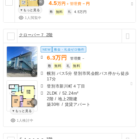
4.5
万円
－
＋管理費
円
もっと見る
敷
無料
礼
4.5万円
1人閲覧中
クローバー７ 2階
NEW
敷金・礼金ゼロ物件
6.3
万円
管理費
－
敷
無料
礼
無料
幌別 バス5分 登別市民会館バス停から徒歩
17分
登別市新川町４丁目
2LDK
/
52.24m²
2階 / 地上2階建
築30年
/ 賃貸アパート
もっと見る
1人検討中