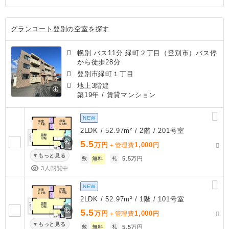
グランコート登別の空室を探す
幌別 バス11分 緑町２丁目（登別市）バス停
から徒歩28分
登別市緑町１丁目
地上3階建
築19年
/ 賃貸マンション
NEW
2LDK / 52.97m² / 2階 / 201号室
5.5
万円
1,000
＋管理費
円
もっと見る
敷
無料
礼
5.5万円
3人閲覧中
NEW
2LDK / 52.97m² / 1階 / 101号室
5.5
万円
1,000
＋管理費
円
もっと見る
敷
無料
礼
5.5万円