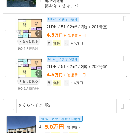
地上2階建
築44年
/ 賃貸アパート
NEW
イチオシ物件
2LDK / 51.02m² / 2階 / 201号室
4.5
万円
－
＋管理費
円
もっと見る
敷
無料
礼
4.5万円
1人閲覧中
NEW
イチオシ物件
2LDK / 51.02m² / 2階 / 202号室
4.5
万円
－
＋管理費
円
もっと見る
敷
無料
礼
4.5万円
1人閲覧中
さくらハイツ 1階
NEW
敷金・礼金ゼロ物件
5.0
万円
管理費
－