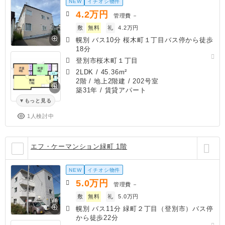
NEW
イチオシ物件
4.2
万円
管理費
－
敷
無料
礼
4.2万円
幌別 バス10分 桜木町１丁目バス停から徒歩
18分
登別市桜木町１丁目
2LDK
/
45.36m²
2階 / 地上2階建 / 202号室
築31年
/ 賃貸アパート
もっと見る
1人検討中
エフ・ケーマンション緑町 1階
NEW
イチオシ物件
5.0
万円
管理費
－
敷
無料
礼
5.0万円
幌別 バス11分 緑町２丁目（登別市）バス停
から徒歩22分