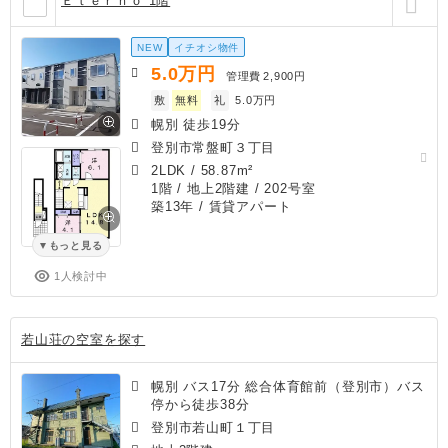
Ｅｔｅｒｎｏ 1階
NEW
イチオシ物件
5.0
万円
管理費
2,900円
敷
無料
礼
5.0万円
幌別 徒歩19分
登別市常盤町３丁目
2LDK
/
58.87m²
1階 / 地上2階建 / 202号室
築13年
/ 賃貸アパート
もっと見る
1人検討中
若山荘の空室を探す
幌別 バス17分 総合体育館前（登別市）バス
停から徒歩38分
登別市若山町１丁目