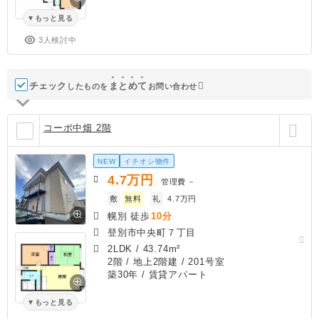
もっと見る
3人検討中
チェック
ま
と
め
て
したものを
お問い合わせ
コーポ中畑 2階
NEW
イチオシ物件
4.7
万円
管理費
－
敷
無料
礼
4.7万円
幌別 徒歩
10分
登別市中央町７丁目
2LDK
/
43.74m²
2階 / 地上2階建 / 201号室
築30年
/ 賃貸アパート
もっと見る