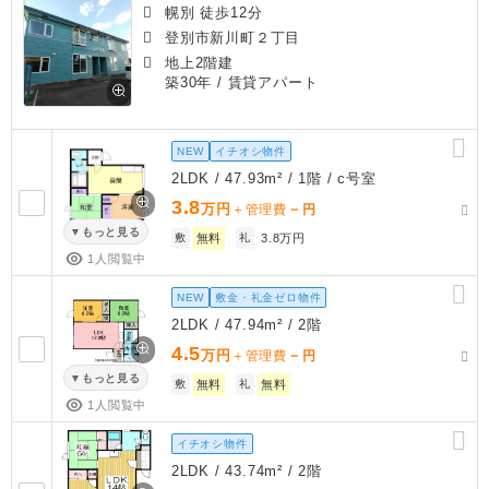
幌別 徒歩12分
登別市新川町２丁目
地上2階建
築30年
/ 賃貸アパート
NEW
イチオシ物件
2LDK / 47.93m² / 1階 / c号室
3.8
万円
－
＋管理費
円
もっと見る
敷
無料
礼
3.8万円
1人閲覧中
NEW
敷金・礼金ゼロ物件
2LDK / 47.94m² / 2階
4.5
万円
－
＋管理費
円
もっと見る
敷
無料
礼
無料
1人閲覧中
イチオシ物件
2LDK / 43.74m² / 2階