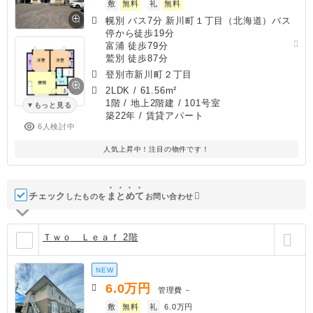
敷
無料
礼
無料
幌別 バス7分 新川町１丁目（北海道）バス
停から徒歩19分
富浦 徒歩79分
鷲別 徒歩87分
登別市新川町２丁目
2LDK
/
61.56m²
1階 / 地上2階建 / 101号室
もっと見る
築22年
/ 賃貸アパート
6人検討中
人気上昇中！注目の物件です！
チェック
ま
と
め
て
したものを
お問い合わせ
Ｔｗｏ Ｌｅａｆ 2階
NEW
6.0
万円
管理費
－
敷
無料
礼
6.0万円