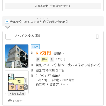
人気上昇中！注目の物件です！
チェック
ま
と
め
て
したものを
お問い合わせ
Ｊハイツ桜木 3階
NEW
6.2
万円
管理費
－
敷
無料
礼
6.2万円
幌別 バス12分 桜木中央バス停から徒歩23分
登別市桜木町２丁目
2LDK
/
57.68m²
3階 / 地上3階建 / 302号室
築23年
/ 賃貸アパート
もっと見る
1人検討中