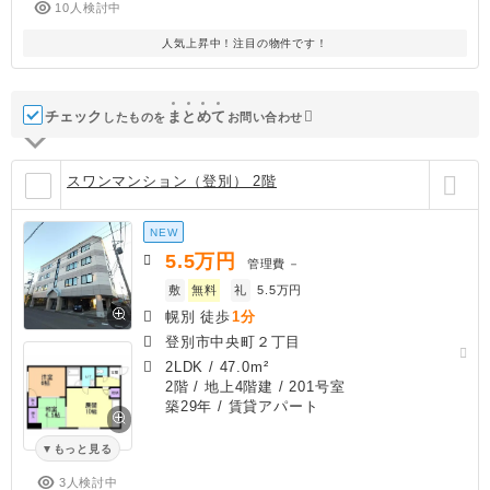
10人検討中
人気上昇中！注目の物件です！
チェック
ま
と
め
て
したものを
お問い合わせ
スワンマンション（登別） 2階
NEW
5.5
万円
管理費
－
敷
無料
礼
5.5万円
幌別 徒歩
1分
登別市中央町２丁目
2LDK
/
47.0m²
2階 / 地上4階建 / 201号室
築29年
/ 賃貸アパート
もっと見る
3人検討中