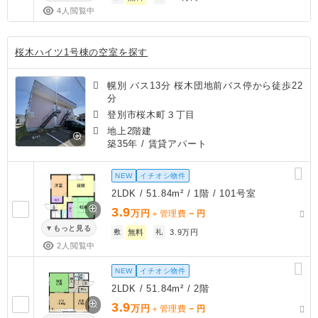
4人閲覧中
桜木ハイツ1号棟の空室を探す
幌別 バス13分 桜木団地前バス停から徒歩22
分
登別市桜木町３丁目
地上2階建
築35年
/ 賃貸アパート
NEW
イチオシ物件
2LDK / 51.84m² / 1階 / 101号室
3.9
万円
－
＋管理費
円
もっと見る
敷
無料
礼
3.9万円
2人閲覧中
NEW
イチオシ物件
2LDK / 51.84m² / 2階
3.9
万円
－
＋管理費
円