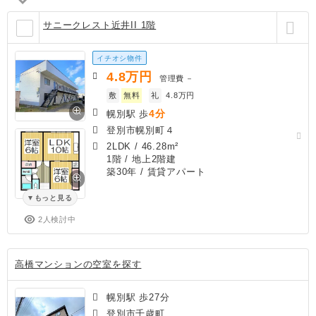
サニークレスト近井II 1階
イチオシ物件
4.8
万円
管理費
－
敷
無料
礼
4.8万円
4分
幌別駅 歩
登別市幌別町４
2LDK
/
46.28m²
1階 / 地上2階建
築30年
/ 賃貸アパート
もっと見る
2人検討中
高橋マンションの空室を探す
幌別駅 歩27分
登別市千歳町