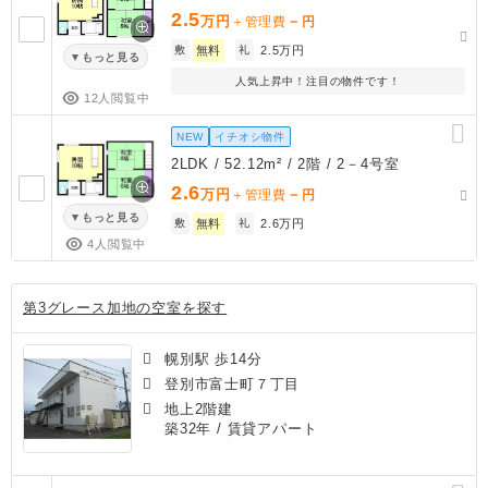
2.5
万円
－
＋管理費
円
敷
無料
礼
2.5万円
もっと見る
人気上昇中！注目の物件です！
12人閲覧中
NEW
イチオシ物件
2LDK / 52.12m² / 2階 / 2－4号室
2.6
万円
－
＋管理費
円
もっと見る
敷
無料
礼
2.6万円
4人閲覧中
第3グレース加地の空室を探す
幌別駅 歩14分
登別市富士町７丁目
地上2階建
築32年
/ 賃貸アパート