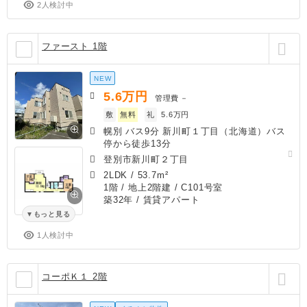
2人検討中
ファースト 1階
NEW
5.6
万円
管理費
－
敷
無料
礼
5.6万円
幌別 バス9分 新川町１丁目（北海道）バス
停から徒歩13分
登別市新川町２丁目
2LDK
/
53.7m²
1階 / 地上2階建 / C101号室
築32年
/ 賃貸アパート
もっと見る
1人検討中
コーポＫ１ 2階