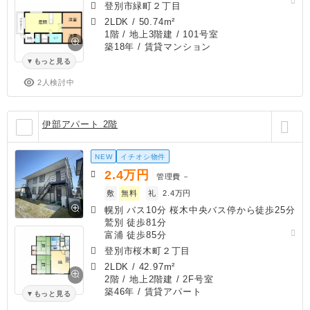
登別市緑町２丁目
2LDK
/
50.74m²
1階 / 地上3階建 / 101号室
築18年
/ 賃貸マンション
もっと見る
2人検討中
伊部アパート 2階
NEW
イチオシ物件
2.4
万円
管理費
－
敷
無料
礼
2.4万円
幌別 バス10分 桜木中央バス停から徒歩25分
鷲別 徒歩81分
富浦 徒歩85分
登別市桜木町２丁目
2LDK
/
42.97m²
2階 / 地上2階建 / 2F号室
築46年
/ 賃貸アパート
もっと見る