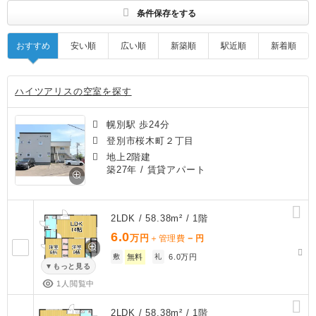
条件保存をする
おすすめ
安い順
広い順
新築順
駅近順
新着順
ハイツアリスの空室を探す
幌別駅 歩24分
登別市桜木町２丁目
地上2階建
築27年
/ 賃貸アパート
2LDK / 58.38m² / 1階
6.0
万円
－
＋管理費
円
敷
無料
礼
6.0万円
もっと見る
1人閲覧中
2LDK / 58.38m² / 1階