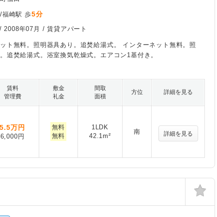
5分
/福崎駅 歩
/
2008年07月
/ 賃貸アパート
ット無料。照明器具あり。追焚給湯式。 インターネット無料。照
。追焚給湯式。浴室換気乾燥式。エアコン1基付き。
賃料
敷金
間取
方位
詳細を見る
管理費
礼金
面積
5.5
万円
無料
1LDK
南
詳細を見る
無料
42.1m²
6,000円