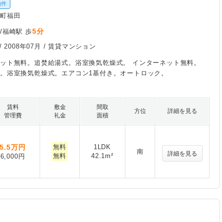
物件
崎町福田
5分
/福崎駅 歩
/
2008年07月
/ 賃貸マンション
ット無料。追焚給湯式。浴室換気乾燥式。 インターネット無料。
。浴室換気乾燥式。エアコン1基付き。オートロック。
賃料
敷金
間取
方位
詳細を見る
管理費
礼金
面積
5.5
万円
無料
1LDK
南
詳細を見る
無料
42.1m²
6,000円