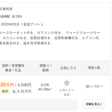
町南田原
福崎駅 歩19分
/
2020年03月
/ 賃貸アパート
ルークローゼット付き。ガスコンロ付き。 ウォークスルークロー
。ガスコンロ付き。追焚給湯付き。浴室乾燥機付き。エアコン付
面化粧台付き。温水洗浄便座付き。
賃料 / 管理費等
間取り /
お気に入り
閲覧人数
敷金 / 礼金
面積
.25
万円
/ 3,500円
1LDK
4人閲覧中
45.09m²
お気に入り
無料
6.25万円
礼
追加
詳細を見る