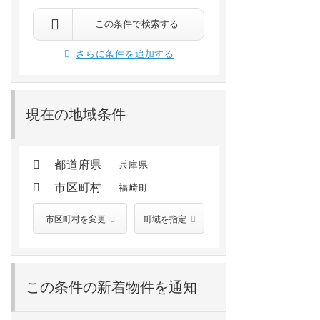
神崎郡福崎町馬田
神崎郡福崎町南田原
福崎 徒歩7分
甘地 徒歩47分
福崎 徒歩19分
溝口 徒歩47分
この条件で検索する
5.0
万円
5.05
万円
/ －
/ 3,500円
さらに条件を追加する
3階 /
1978年02月
1階 /
2012年09月
現在の地域条件
都道府県
兵庫県
市区町村
福崎町
市区町村を変更
町域を指定
この条件の新着物件を通知