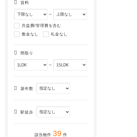
賃料
～
共益費/管理費を含む
敷金なし
礼金なし
間取り
～
ビレッジハウス福崎[3階]
サンリット福崎Ⅱ[1階]
NEW
NEW
築年数
駅徒歩
39
該当物件
件