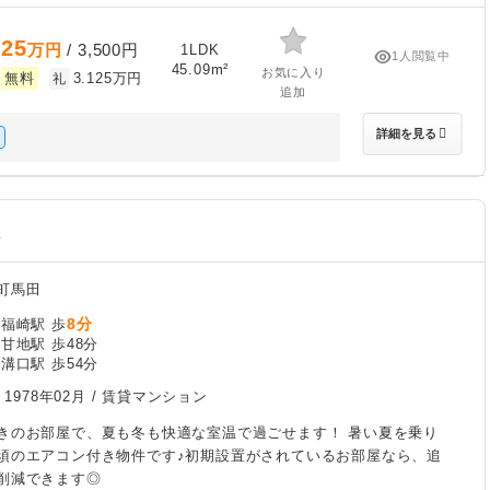
.25
万円
/ 3,500円
1LDK
1人閲覧中
45.09m²
お気に入り
無料
3.125万円
礼
追加
詳細を見る
す
町馬田
8分
福崎駅 歩
甘地駅 歩48分
溝口駅 歩54分
/
1978年02月
/ 賃貸マンション
きのお部屋で、夏も冬も快適な室温で過ごせます！ 暑い夏を乗り
須のエアコン付き物件です♪初期設置がされているお部屋なら、追
削減できます◎