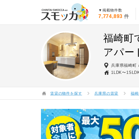
賃貸スモッカ
▼掲載物件数
7,774,893
件
福崎町
アパー
兵庫県福崎町
1LDK〜1SLD
賃貸の物件を探す
兵庫県の賃貸
福崎