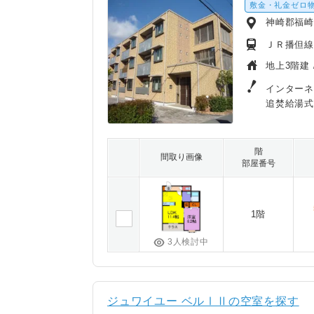
敷金・礼金ゼロ
神崎郡福
ＪＲ播但線
地上3階建 
インターネ
追焚給湯式
階
間取り画像
部屋番号
1階
3人検討中
ジュワイユー ベルⅠⅡの空室を探す