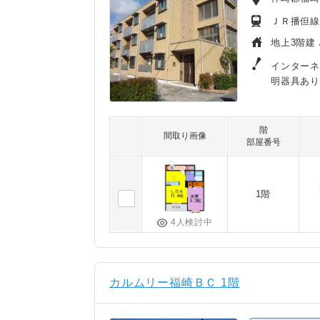
ＪＲ播但線
地上3階建 
インターネ
明器具あり
階
間取り画像
部屋番号
1階
4人検討中
カルムリー福崎ＢＣ 1階