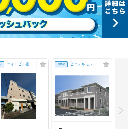
エイトビル福崎[3階]
ピエデルモンテ２[1階]
W
NEW