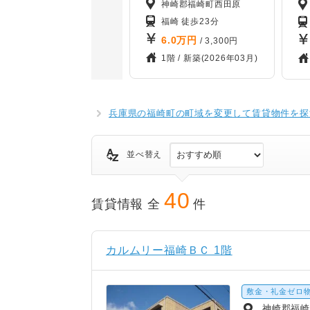
神崎郡福崎町西田原
福崎 徒歩23分
6.0
万円
/ 3,300円
1階 /
新築(2026年03月)
兵庫県の福崎町の町域を変更して賃貸物件を探
並べ替え
40
賃貸情報 全
件
カルムリー福崎ＢＣ 1階
敷金・礼金ゼロ
神崎郡福