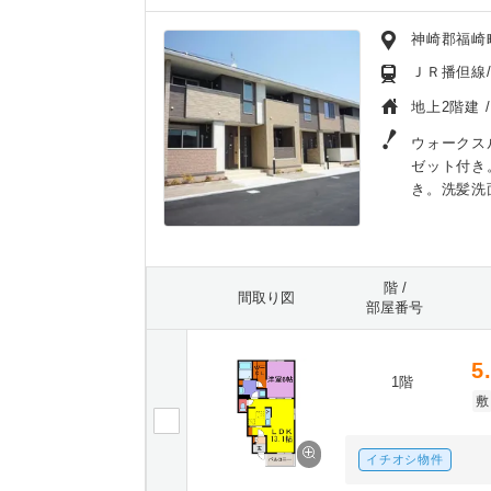
神崎郡福崎
ＪＲ播但線/
地上2階建 
ウォークス
ゼット付き
き。洗髪洗
階 /
間取り図
部屋番号
5
1階
敷
イチオシ物件