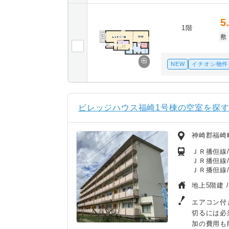
5
1階
敷
NEW
イチオシ物件
ビレッジハウス福崎1号棟の空室を探
神崎郡福崎
ＪＲ播但線/
ＪＲ播但線/
ＪＲ播但線/
地上5階建 
エアコン付
切るには必
加の費用も