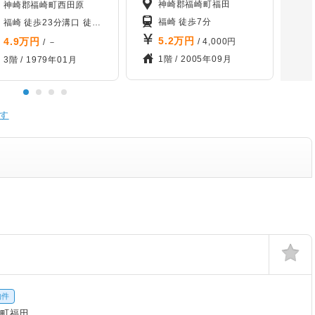
神崎郡福崎町福田
神崎郡福崎町西田原
福崎 徒歩7分
福崎 徒歩23分
溝口 徒歩50分
甘地 徒歩60分
5.2
万円
4.9
万円
/ 4,000円
/ －
1階 /
2005年09月
3階 /
1979年01月
す
物件
崎町福田