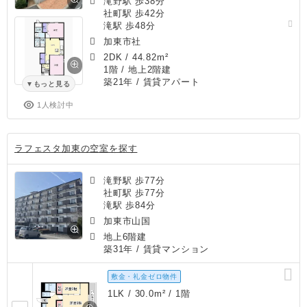
滝野駅 歩38分
社町駅 歩42分
滝駅 歩48分
加東市社
2DK
/
44.82m²
1階 / 地上2階建
築21年
/ 賃貸アパート
もっと見る
1人検討中
ラフェスタ加東の空室を探す
滝野駅 歩77分
社町駅 歩77分
滝駅 歩84分
加東市山国
地上6階建
築31年
/ 賃貸マンション
敷金・礼金ゼロ物件
1LK / 30.0m² / 1階