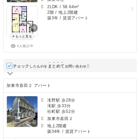
2LDK
/
58.64m²
2階 / 地上2階建
築3年
/ 賃貸アパート
もっと見る
4人検討中
チェック
ま
と
め
て
したものを
お問い合わせ
加東市喜田２ アパート
滝野駅 歩28分
滝駅 歩33分
社町駅 歩52分
加東市喜田２
地上2階建
築34年
/ 賃貸アパート