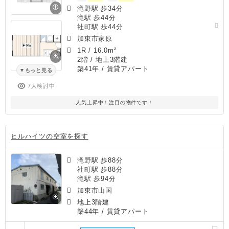
滝野駅 歩34分
滝駅 歩44分
社町駅 歩44分
加東市家原
1R
/
16.0m²
2階 / 地上3階建
築41年
/ 賃貸アパート
もっと見る
7人検討中
人気上昇中！注目の物件です！
ヒルハイツの空室を探す
滝野駅 歩88分
社町駅 歩88分
滝駅 歩94分
加東市山国
地上3階建
築44年
/ 賃貸アパート