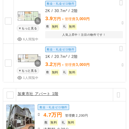
敷金・礼金ゼロ物件
2K / 30.7m² / 2階
3.9
万円
3,000
＋管理費
円
敷
無料
礼
無料
もっと見る
人気上昇中！注目の物件です！
6人閲覧中
敷金・礼金ゼロ物件
1K / 20.7m² / 2階
3.2
万円
3,000
＋管理費
円
もっと見る
敷
無料
礼
無料
1人閲覧中
加東市社 アパート 1階
敷金・礼金ゼロ物件
4.7
万円
管理費
2,200円
敷
無料
礼
無料