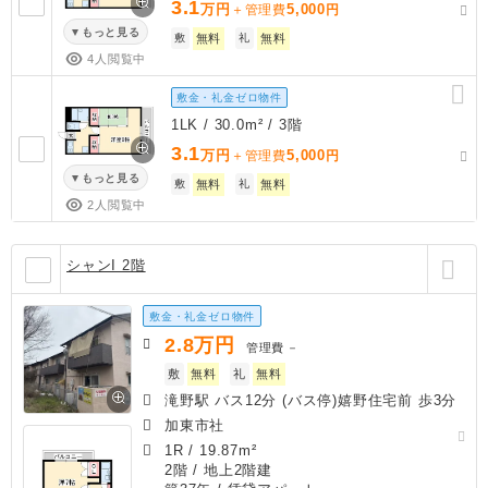
3.1
万円
5,000
＋管理費
円
もっと見る
敷
無料
礼
無料
4人閲覧中
敷金・礼金ゼロ物件
1LK / 30.0m² / 3階
3.1
万円
5,000
＋管理費
円
もっと見る
敷
無料
礼
無料
2人閲覧中
シャンI 2階
敷金・礼金ゼロ物件
2.8
万円
管理費
－
敷
無料
礼
無料
滝野駅 バス12分 (バス停)嬉野住宅前 歩3分
加東市社
1R
/
19.87m²
2階 / 地上2階建