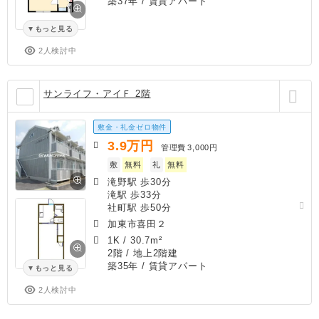
築37年
/ 賃貸アパート
もっと見る
2人検討中
サンライフ・アイＦ 2階
敷金・礼金ゼロ物件
3.9
万円
管理費
3,000円
敷
無料
礼
無料
滝野駅 歩30分
滝駅 歩33分
社町駅 歩50分
加東市喜田２
1K
/
30.7m²
2階 / 地上2階建
築35年
/ 賃貸アパート
もっと見る
2人検討中