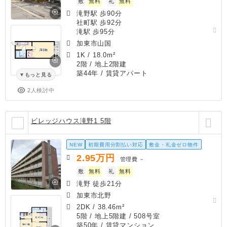
敷
無料
礼
無料
滝野駅 歩90分
社町駅 歩92分
滝駅 歩95分
加東市山国
1K
/
18.0m²
2階 / 地上2階建
築44年
/ 賃貸アパート
もっと見る
2人検討中
ビレッジハウス滝野1 5階
NEW
初期費用分割払い対応
敷金・礼金ゼロ物件
2.95
万円
管理費
－
敷
無料
礼
無料
滝野 徒歩21分
加東市北野
2DK
/
38.46m²
5階 / 地上5階建 / 508号室
築50年
/ 賃貸マンション