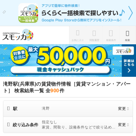
お気に入り
閲覧履歴
検索条件
検索
滝野駅(兵庫県)の賃貸物件情報［賃貸マンション・アパー
ト］ 検索結果一覧
全
900
件
駅
滝野
変更
指定なし
絞り込み条件
変更
家賃、間取り、設備条件などで絞り込めま
す