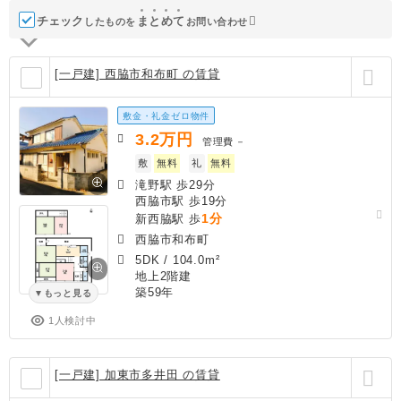
チェック
ま
と
め
て
したものを
お問い合わせ
[一戸建] 西脇市和布町 の賃貸
敷金・礼金ゼロ物件
3.2
万円
管理費
－
敷
無料
礼
無料
滝野駅 歩29分
西脇市駅 歩19分
1分
新西脇駅 歩
西脇市和布町
5DK
/
104.0m²
地上2階建
築59年
もっと見る
1人検討中
[一戸建] 加東市多井田 の賃貸