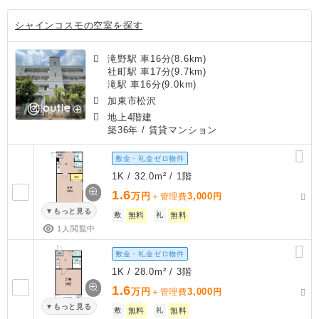
シャインコスモの空室を探す
滝野駅 車16分(8.6km)
社町駅 車17分(9.7km)
滝駅 車16分(9.0km)
加東市松沢
地上4階建
築36年
/ 賃貸マンション
敷金・礼金ゼロ物件
1K / 32.0m² / 1階
1.6
万円
3,000
＋管理費
円
もっと見る
敷
無料
礼
無料
1人閲覧中
敷金・礼金ゼロ物件
1K / 28.0m² / 3階
1.6
万円
3,000
＋管理費
円
もっと見る
敷
無料
礼
無料