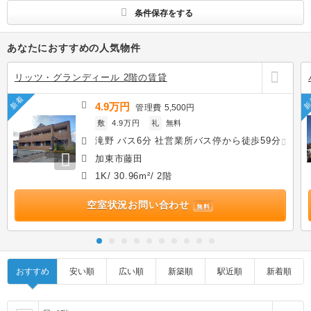
条件保存をする
あなたにおすすめの人気物件
リッツ・グランディール 2階の賃貸
新着
新
4.9万円
管理費
5,500円
敷
4.9万円
礼
無料
滝野 バス6分 社営業所バス停から徒歩59分
加東市藤田
1K/ 30.96m²/ 2階
空室状況お問い合わせ
無料
おすすめ
安い順
広い順
新築順
駅近順
新着順