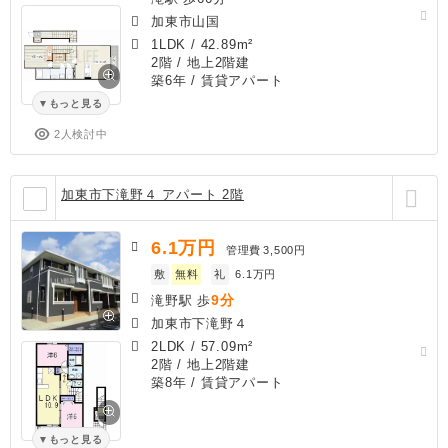
加東市山国
1LDK
/
42.89m²
2階 / 地上2階建
築6年
/ 賃貸アパート
もっと見る
2人検討中
加東市下滝野４ アパート 2階
6.1
万円
管理費
3,500円
敷
無料
礼
6.1万円
9分
滝野駅 歩
加東市下滝野４
2LDK
/
57.09m²
2階 / 地上2階建
築8年
/ 賃貸アパート
もっと見る