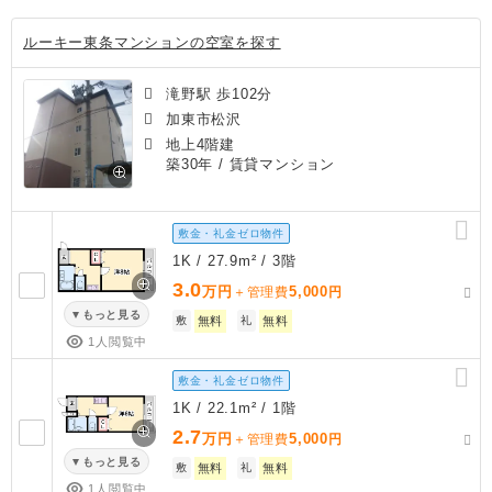
ルーキー東条マンションの空室を探す
滝野駅 歩102分
加東市松沢
地上4階建
築30年
/ 賃貸マンション
敷金・礼金ゼロ物件
1K / 27.9m² / 3階
3.0
万円
5,000
＋管理費
円
もっと見る
敷
無料
礼
無料
1人閲覧中
敷金・礼金ゼロ物件
1K / 22.1m² / 1階
2.7
万円
5,000
＋管理費
円
もっと見る
敷
無料
礼
無料
1人閲覧中