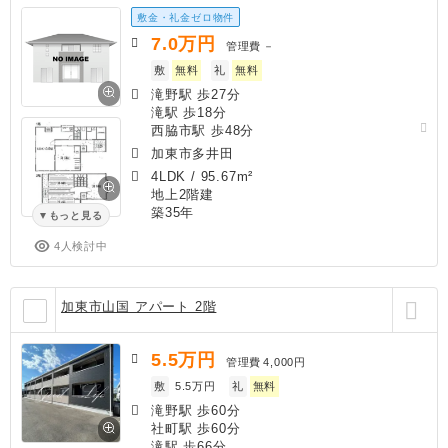
敷金・礼金ゼロ物件
7.0
万円
管理費
－
敷
無料
礼
無料
滝野駅 歩27分
滝駅 歩18分
西脇市駅 歩48分
加東市多井田
4LDK
/
95.67m²
地上2階建
築35年
もっと見る
4人検討中
加東市山国 アパート 2階
5.5
万円
管理費
4,000円
敷
5.5万円
礼
無料
滝野駅 歩60分
社町駅 歩60分
滝駅 歩66分