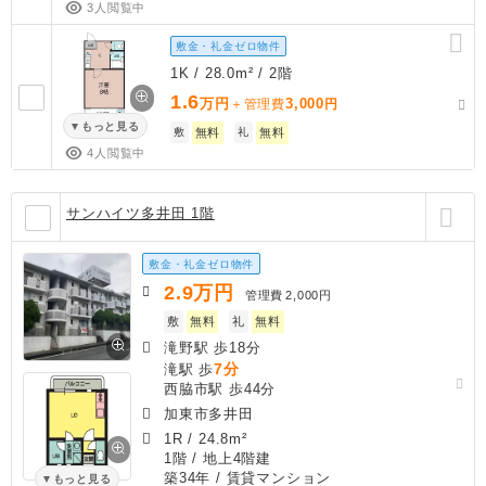
3人閲覧中
敷金・礼金ゼロ物件
1K / 28.0m² / 2階
1.6
万円
3,000
＋管理費
円
もっと見る
敷
無料
礼
無料
4人閲覧中
サンハイツ多井田 1階
敷金・礼金ゼロ物件
2.9
万円
管理費
2,000円
敷
無料
礼
無料
滝野駅 歩18分
7分
滝駅 歩
西脇市駅 歩44分
加東市多井田
1R
/
24.8m²
1階 / 地上4階建
築34年
/ 賃貸マンション
もっと見る