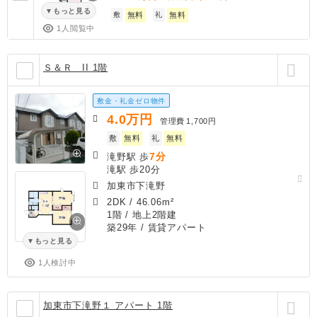
もっと見る
敷
無料
礼
無料
1人閲覧中
Ｓ＆Ｒ II 1階
敷金・礼金ゼロ物件
4.0
万円
管理費
1,700円
敷
無料
礼
無料
7分
滝野駅 歩
滝駅 歩20分
加東市下滝野
2DK
/
46.06m²
1階 / 地上2階建
築29年
/ 賃貸アパート
もっと見る
1人検討中
加東市下滝野１ アパート 1階