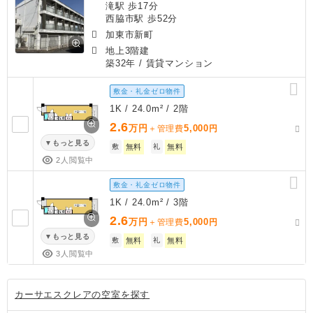
滝駅 歩17分
西脇市駅 歩52分
加東市新町
地上3階建
築32年
/ 賃貸マンション
敷金・礼金ゼロ物件
1K / 24.0m² / 2階
2.6
万円
5,000
＋管理費
円
もっと見る
敷
無料
礼
無料
2人閲覧中
敷金・礼金ゼロ物件
1K / 24.0m² / 3階
2.6
万円
5,000
＋管理費
円
もっと見る
敷
無料
礼
無料
3人閲覧中
カーサエスクレアの空室を探す