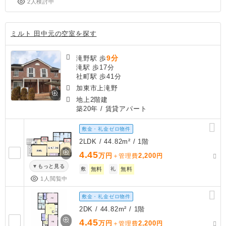
2人検討中
ミルト 田中元の空室を探す
9分
滝野駅 歩
滝駅 歩17分
社町駅 歩41分
加東市上滝野
地上2階建
築20年
/ 賃貸アパート
敷金・礼金ゼロ物件
2LDK / 44.82m² / 1階
4.45
万円
2,200
＋管理費
円
もっと見る
敷
無料
礼
無料
1人閲覧中
敷金・礼金ゼロ物件
2DK / 44.82m² / 1階
4.45
万円
2,200
＋管理費
円