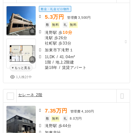
敷金・礼金ゼロ物件
5.3
万円
管理費
3,500円
敷
無料
礼
無料
10分
滝野駅 歩
滝駅 歩26分
社町駅 歩33分
加東市下滝野１
1LDK
/
41.04m²
1階 / 地上2階建
築18年
/ 賃貸アパート
もっと見る
1人検討中
セレーネ 2階
7.35
万円
管理費
4,100円
敷
無料
礼
8.0万円
滝野駅 歩44分
加東市社