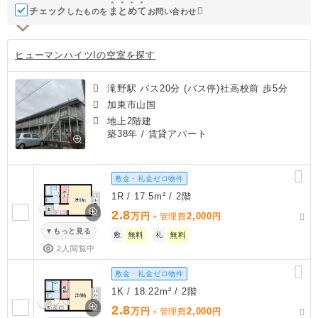
チェック
ま
と
め
て
したものを
お問い合わせ
ヒューマンハイツIの空室を探す
滝野駅 バス20分 (バス停)社高校前 歩5分
加東市山国
地上2階建
築38年
/ 賃貸アパート
敷金・礼金ゼロ物件
1R / 17.5m² / 2階
2.8
万円
2,000
＋管理費
円
もっと見る
敷
無料
礼
無料
2人閲覧中
敷金・礼金ゼロ物件
1K / 18.22m² / 2階
2.8
万円
2,000
＋管理費
円