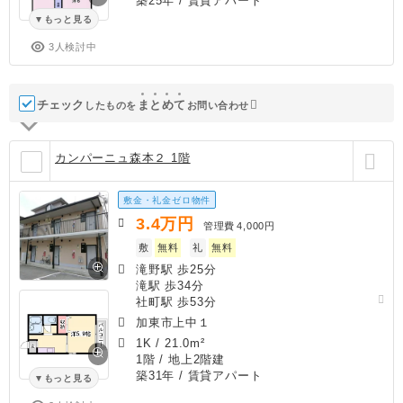
築25年
/ 賃貸アパート
もっと見る
3人検討中
チェック
ま
と
め
て
したものを
お問い合わせ
カンパーニュ森本２ 1階
敷金・礼金ゼロ物件
3.4
万円
管理費
4,000円
敷
無料
礼
無料
滝野駅 歩25分
滝駅 歩34分
社町駅 歩53分
加東市上中１
1K
/
21.0m²
1階 / 地上2階建
築31年
/ 賃貸アパート
もっと見る