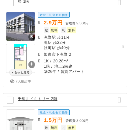
昴 1階
敷金・礼金ゼロ物件
2.9
万円
管理費
5,500円
敷
無料
礼
無料
滝野駅 歩11分
滝駅 歩22分
社町駅 歩40分
加東市下滝野２
1K
/
20.28m²
1階 / 地上2階建
築26年
/ 賃貸アパート
もっと見る
2人検討中
千鳥川ドミトリー 2階
敷金・礼金ゼロ物件
1.5
万円
管理費
2,000円
敷
無料
礼
無料