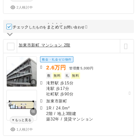
2人検討中
チェック
ま
と
め
て
したものを
お問い合わせ
加東市新町 マンション 2階
敷金・礼金ゼロ物件
2.6
万円
管理費
5,000円
敷
無料
礼
無料
滝野駅 歩15分
滝駅 歩17分
社町駅 歩90分
加東市新町
1R
/
24.0m²
2階 / 地上3階建
築32年
/ 賃貸マンション
もっと見る
1人検討中