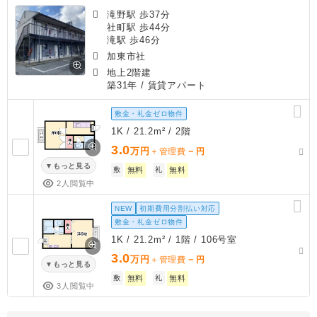
滝野駅 歩37分
社町駅 歩44分
滝駅 歩46分
加東市社
地上2階建
築31年
/ 賃貸アパート
敷金・礼金ゼロ物件
1K / 21.2m² / 2階
3.0
万円
－
＋管理費
円
もっと見る
敷
無料
礼
無料
2人閲覧中
NEW
初期費用分割払い対応
敷金・礼金ゼロ物件
1K / 21.2m² / 1階 / 106号室
3.0
万円
－
＋管理費
円
もっと見る
敷
無料
礼
無料
3人閲覧中