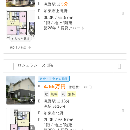
3分
滝野駅 歩
加東市上滝野
3LDK
/
65.57m²
1階 / 地上2階建
築28年
/ 賃貸アパート
もっと見る
3人検討中
ロシェラシーヌ 1階
敷金・礼金ゼロ物件
4.55
万円
管理費
3,300円
敷
無料
礼
無料
滝野駅 歩13分
滝駅 歩16分
加東市北野
2LDK
/
65.57m²
1階 / 地上2階建