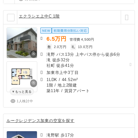
エクラシエ上中C 1階
NEW
初期費用分割払い対応
6.5
万円
管理費
4,500円
敷
2.0万円
礼
13.0万円
滝野 バス13分 上中バス停から徒歩6分
滝 徒歩32分
社町 徒歩41分
加東市上中3丁目
1LDK
/
44.52m²
1階 / 地上2階建
築11年
/ 賃貸アパート
もっと見る
1人検討中
ルークレジデンス加東の空室を探す
滝野駅 歩17分