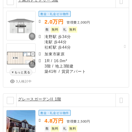
千鳥川ドミトリー 3階
敷金・礼金ゼロ物件
2.0
万円
管理費
2,000円
敷
無料
礼
無料
滝野駅 歩34分
滝駅 歩44分
社町駅 歩44分
加東市家原
1R
/
16.0m²
3階 / 地上3階建
築41年
/ 賃貸アパート
もっと見る
3人検討中
グレースガーデンII 1階
敷金・礼金ゼロ物件
4.8
万円
管理費
2,500円
敷
無料
礼
無料