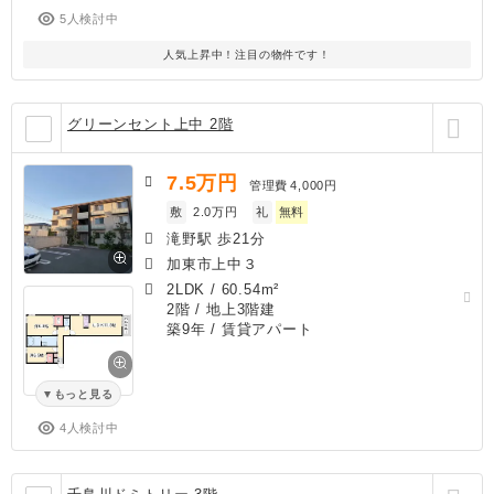
5人検討中
人気上昇中！注目の物件です！
グリーンセント上中 2階
7.5
万円
管理費
4,000円
敷
2.0万円
礼
無料
滝野駅 歩21分
加東市上中３
2LDK
/
60.54m²
2階 / 地上3階建
築9年
/ 賃貸アパート
もっと見る
4人検討中