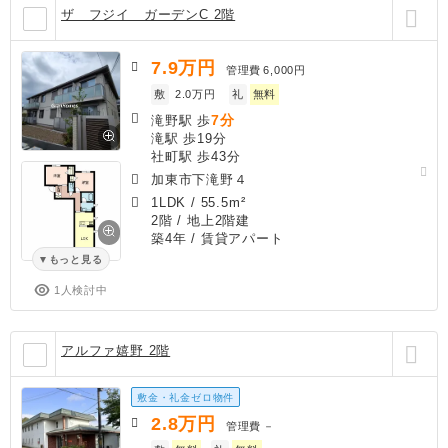
ザ フジイ ガーデンC 2階
7.9
万円
管理費
6,000円
敷
2.0万円
礼
無料
7分
滝野駅 歩
滝駅 歩19分
社町駅 歩43分
加東市下滝野４
1LDK
/
55.5m²
2階 / 地上2階建
築4年
/ 賃貸アパート
もっと見る
1人検討中
アルファ嬉野 2階
敷金・礼金ゼロ物件
2.8
万円
管理費
－