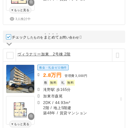
もっと見る
3人検討中
チェック
ま
と
め
て
したものを
お問い合わせ
ヴィラナリー加東 2号棟 2階
敷金・礼金ゼロ物件
2.8
万円
管理費
3,000円
敷
無料
礼
無料
滝野駅 歩165分
加東市森尾
2DK
/
44.93m²
2階 / 地上5階建
築48年
/ 賃貸マンション
もっと見る