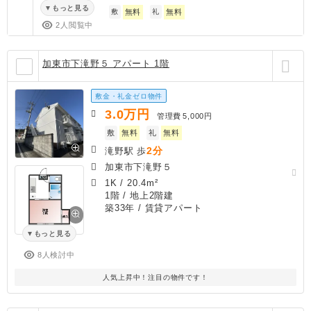
もっと見る
敷
無料
礼
無料
2人閲覧中
加東市下滝野５ アパート 1階
敷金・礼金ゼロ物件
3.0
万円
管理費
5,000円
敷
無料
礼
無料
2分
滝野駅 歩
加東市下滝野５
1K
/
20.4m²
1階 / 地上2階建
築33年
/ 賃貸アパート
もっと見る
8人検討中
人気上昇中！注目の物件です！