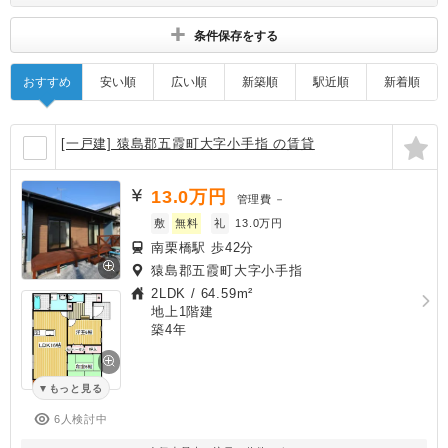
す
条件保存をする
おすすめ
安い順
広い順
新築順
駅近順
新着順
[一戸建] 猿島郡五霞町大字小手指 の賃貸
13.0
万円
管理費
－
敷
無料
礼
13.0万円
南栗橋駅 歩42分
猿島郡五霞町大字小手指
2LDK
/
64.59m²
地上1階建
築4年
もっと見る
6人検討中