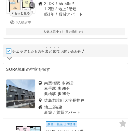
2LDK
/
55.58m²
1-2階 / 地上2階建
もっと見る
築1年
/ 賃貸アパート
6人検討中
人気上昇中！注目の物件です！
チェック
ま
と
め
て
したものを
お問い合わせ
SORA境町の空室を探す
南栗橋駅 歩99分
幸手駅 歩99分
栗橋駅 歩99分
猿島郡境町大字長井戸
地上2階建
新築
/ 賃貸アパート
敷金・礼金ゼロ物件