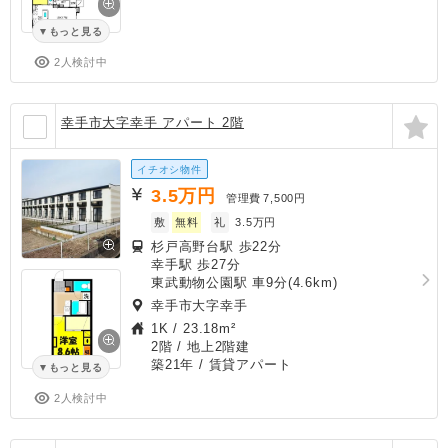
もっと見る
2人検討中
幸手市大字幸手 アパート 2階
イチオシ物件
3.5
万円
管理費
7,500円
敷
無料
礼
3.5万円
杉戸高野台駅 歩22分
幸手駅 歩27分
東武動物公園駅 車9分(4.6km)
幸手市大字幸手
1K
/
23.18m²
2階 / 地上2階建
築21年
/ 賃貸アパート
もっと見る
2人検討中