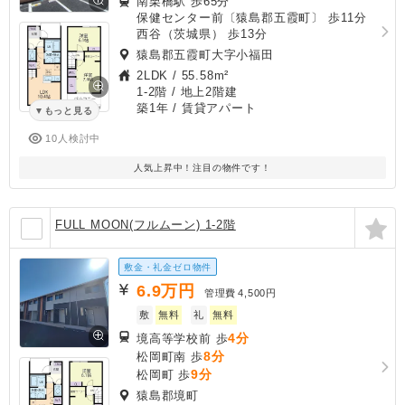
南栗橋駅 歩65分
保健センター前〔猿島郡五霞町〕 歩11分
西谷（茨城県） 歩13分
猿島郡五霞町大字小福田
2LDK
/
55.58m²
1-2階 / 地上2階建
築1年
/ 賃貸アパート
もっと見る
10人検討中
人気上昇中！注目の物件です！
FULL MOON(フルムーン) 1-2階
敷金・礼金ゼロ物件
6.9
万円
管理費
4,500円
敷
無料
礼
無料
4分
境高等学校前 歩
8分
松岡町南 歩
9分
松岡町 歩
猿島郡境町