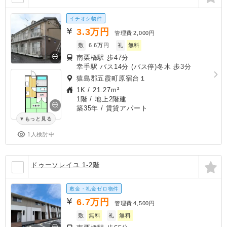
イチオシ物件
3.3
万円
管理費
2,000円
敷
6.6万円
礼
無料
南栗橋駅 歩47分
幸手駅 バス14分 (バス停)冬木 歩3分
猿島郡五霞町原宿台１
1K
/
21.27m²
1階 / 地上2階建
築35年
/ 賃貸アパート
もっと見る
1人検討中
ドゥーソレイユ 1-2階
敷金・礼金ゼロ物件
6.7
万円
管理費
4,500円
敷
無料
礼
無料