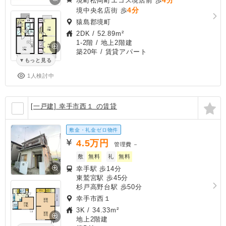
境町松岡町エコス境店前 歩
4分
境中央名店街 歩
猿島郡境町
2DK
/
52.89m²
1-2階 / 地上2階建
築20年
/ 賃貸アパート
もっと見る
1人検討中
[一戸建] 幸手市西１ の賃貸
敷金・礼金ゼロ物件
4.5
万円
管理費
－
敷
無料
礼
無料
幸手駅 歩14分
東鷲宮駅 歩45分
杉戸高野台駅 歩50分
幸手市西１
3K
/
34.33m²
地上2階建