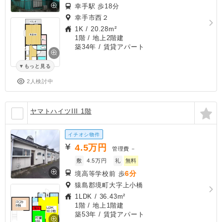
幸手駅 歩18分
幸手市西２
1K
/
20.28m²
1階 / 地上2階建
築34年
/ 賃貸アパート
もっと見る
2人検討中
ヤマトハイツIII 1階
イチオシ物件
4.5
万円
管理費
－
敷
4.5万円
礼
無料
6分
境高等学校前 歩
猿島郡境町大字上小橋
1LDK
/
36.43m²
1階 / 地上1階建
築53年
/ 賃貸アパート