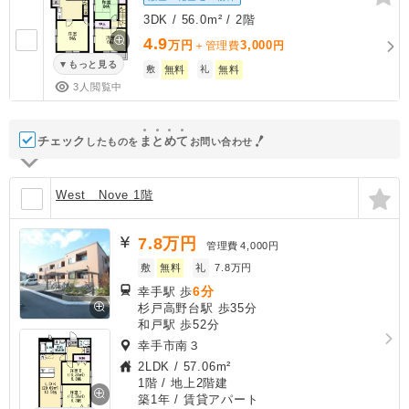
3DK / 56.0m² / 2階
4.9
万円
3,000
＋管理費
円
もっと見る
敷
無料
礼
無料
3人閲覧中
チェック
ま
と
め
て
したものを
お問い合わせ
West Nove 1階
7.8
万円
管理費
4,000円
敷
無料
礼
7.8万円
6分
幸手駅 歩
杉戸高野台駅 歩35分
和戸駅 歩52分
幸手市南３
2LDK
/
57.06m²
1階 / 地上2階建
築1年
/ 賃貸アパート