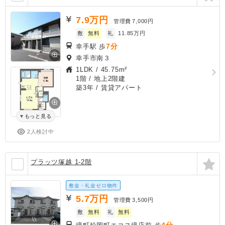
7.9
万円
管理費
7,000円
敷
無料
礼
11.85万円
7分
幸手駅 歩
幸手市南３
1LDK
/
45.75m²
1階 / 地上2階建
築3年
/ 賃貸アパート
もっと見る
2人検討中
プラッツ塚越 1-2階
敷金・礼金ゼロ物件
5.7
万円
管理費
3,500円
敷
無料
礼
無料
4分