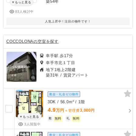
築54年
もっと見る
83人検討中
人気上昇中！注目の物件です！
COCCOLONAの空室を探す
幸手駅 歩17分
幸手市北１丁目
地下1地上2階建
築31年
/ 賃貸アパート
敷金・礼金ゼロ物件
3DK / 56.0m² / 1階
4.9
万円
3,000
＋管理費
円
もっと見る
敷
無料
礼
無料
3人閲覧中
敷金・礼金ゼロ物件