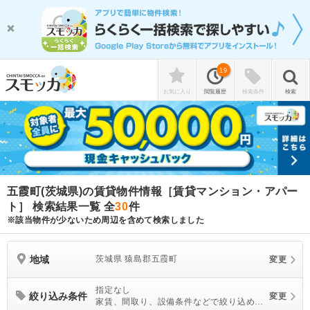
19
お気に入り
閲覧履歴
検索条件
検索
五霞町(茨城県)の賃貸物件情報［賃貸マンション・アパー
ト］ 検索結果一覧
全
30
件
※該当物件が少ないため周辺を含めて検索しました
地域
茨城県 猿島郡五霞町
変更
指定なし
絞り込み条件
変更
家賃、間取り、設備条件などで絞り込めま