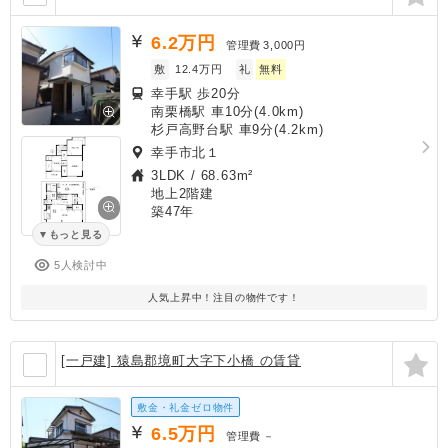
6.2
万円
管理費
3,000円
敷
12.4万円
礼
無料
幸手駅 歩20分
南栗橋駅 車10分(4.0km)
杉戸高野台駅 車9分(4.2km)
幸手市北１
3LDK
/
68.63m²
地上2階建
築47年
もっと見る
5人検討中
人気上昇中！注目の物件です！
[一戸建] 猿島郡境町大字下小橋 の賃貸
敷金・礼金ゼロ物件
6.5
万円
管理費
－