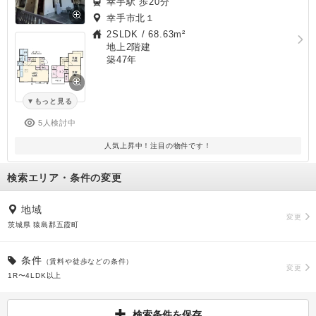
幸手駅 歩20分
幸手市北１
2SLDK
/
68.63m²
地上2階建
築47年
もっと見る
5人検討中
人気上昇中！注目の物件です！
検索エリア・条件の変更
地域
変更
茨城県 猿島郡五霞町
条件
（賃料や徒歩などの条件）
変更
1R〜4LDK以上
検索条件を保存