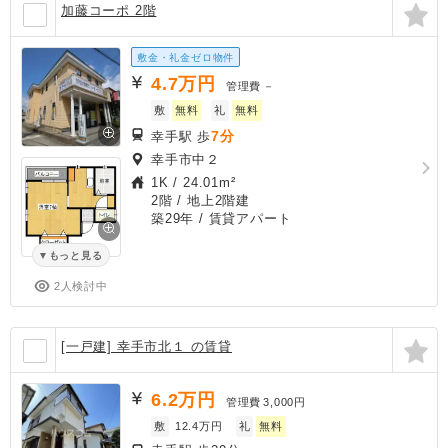
加藤コーポ 2階
敷金・礼金ゼロ物件
4.7
万円
管理費
－
敷
無料
礼
無料
7分
幸手駅 歩
幸手市中２
1K
/
24.01m²
2階 / 地上2階建
築29年
/ 賃貸アパート
もっと見る
2人検討中
[一戸建] 幸手市北１ の賃貸
6.2
万円
管理費
3,000円
敷
12.4万円
礼
無料