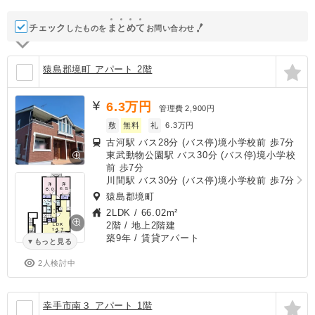
チェック
ま
と
め
て
したものを
お問い合わせ
猿島郡境町 アパート 2階
6.3
万円
管理費
2,900円
敷
無料
礼
6.3万円
古河駅 バス28分 (バス停)境小学校前 歩7分
東武動物公園駅 バス30分 (バス停)境小学校
前 歩7分
川間駅 バス30分 (バス停)境小学校前 歩7分
猿島郡境町
2LDK
/
66.02m²
2階 / 地上2階建
築9年
/ 賃貸アパート
もっと見る
2人検討中
幸手市南３ アパート 1階