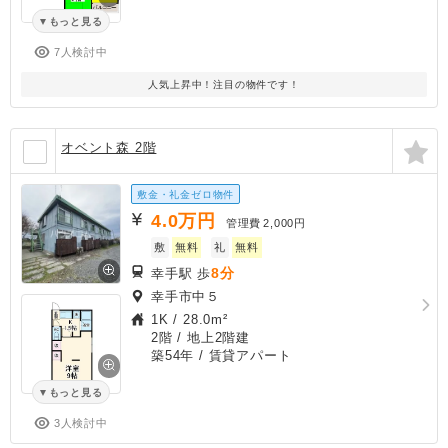
もっと見る
7人検討中
人気上昇中！注目の物件です！
オベント森 2階
敷金・礼金ゼロ物件
4.0
万円
管理費
2,000円
敷
無料
礼
無料
8分
幸手駅 歩
幸手市中５
1K
/
28.0m²
2階 / 地上2階建
築54年
/ 賃貸アパート
もっと見る
3人検討中