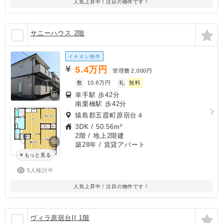
人気上昇中！注目の物件です！
サニーハウス 2階
イチオシ物件
5.4
万円
管理費
2,000円
敷
10.8万円
礼
無料
幸手駅 歩42分
南栗橋駅 歩42分
猿島郡五霞町原宿台４
3DK
/
50.56m²
2階 / 地上2階建
築28年
/ 賃貸アパート
もっと見る
5人検討中
人気上昇中！注目の物件です！
ヴィラ原宿台II 1階