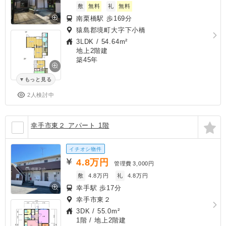
敷
無料
礼
無料
南栗橋駅 歩169分
猿島郡境町大字下小橋
3LDK
/
54.64m²
地上2階建
築45年
もっと見る
2人検討中
幸手市東２ アパート 1階
イチオシ物件
4.8
万円
管理費
3,000円
敷
4.8万円
礼
4.8万円
幸手駅 歩17分
幸手市東２
3DK
/
55.0m²
1階 / 地上2階建