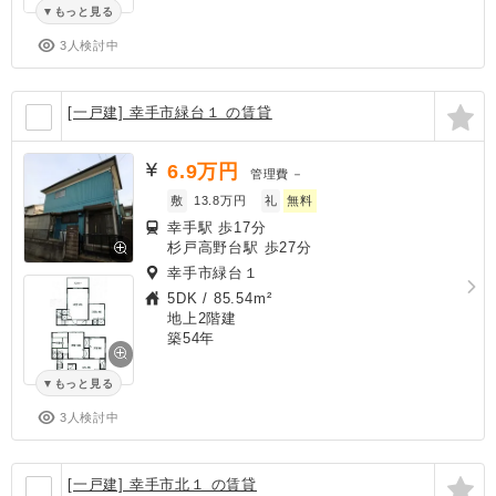
もっと見る
3人検討中
[一戸建] 幸手市緑台１ の賃貸
6.9
万円
管理費
－
敷
13.8万円
礼
無料
幸手駅 歩17分
杉戸高野台駅 歩27分
幸手市緑台１
5DK
/
85.54m²
地上2階建
築54年
もっと見る
3人検討中
[一戸建] 幸手市北１ の賃貸