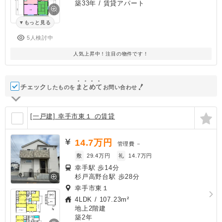
築33年
/ 賃貸アパート
もっと見る
5人検討中
人気上昇中！注目の物件です！
チェック
ま
と
め
て
したものを
お問い合わせ
[一戸建] 幸手市東１ の賃貸
14.7
万円
管理費
－
敷
29.4万円
礼
14.7万円
幸手駅 歩14分
杉戸高野台駅 歩28分
幸手市東１
4LDK
/
107.23m²
地上2階建
築2年