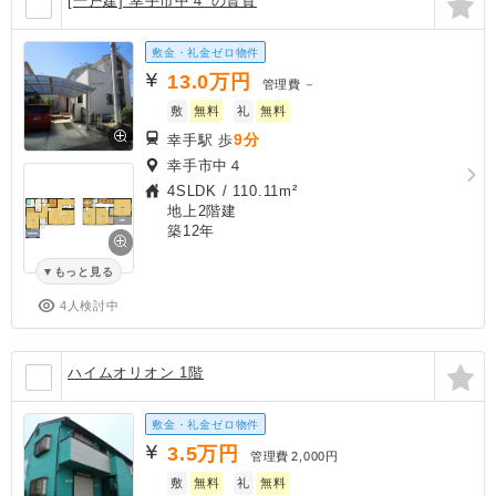
[一戸建] 幸手市中４ の賃貸
敷金・礼金ゼロ物件
13.0
万円
管理費
－
敷
無料
礼
無料
9分
幸手駅 歩
幸手市中４
4SLDK
/
110.11m²
地上2階建
築12年
もっと見る
4人検討中
ハイムオリオン 1階
敷金・礼金ゼロ物件
3.5
万円
管理費
2,000円
敷
無料
礼
無料