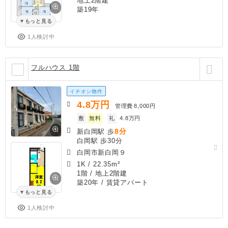
地上2階建
築19年
もっと見る
1人検討中
フルハウス 1階
イチオシ物件
4.8
万円
管理費
8,000円
敷
無料
礼
4.8万円
8分
新白岡駅 歩
白岡駅 歩30分
白岡市新白岡９
1K
/
22.35m²
1階 / 地上2階建
築20年
/ 賃貸アパート
もっと見る
1人検討中