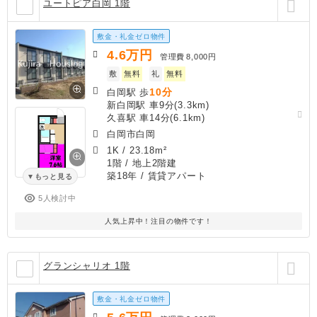
ユートピア白岡 1階
敷金・礼金ゼロ物件
4.6
万円
管理費
8,000円
敷
無料
礼
無料
10分
白岡駅 歩
新白岡駅 車9分(3.3km)
久喜駅 車14分(6.1km)
白岡市白岡
1K
/
23.18m²
1階 / 地上2階建
築18年
/ 賃貸アパート
もっと見る
5人検討中
人気上昇中！注目の物件です！
グランシャリオ 1階
敷金・礼金ゼロ物件