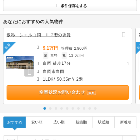
条件保存をする
あなたにおすすめの人気物件
仮称 シエル白岡 Ⅱ 2階の賃貸
新着
新
9.1万円
管理費
2,900円
敷
無料
礼
12.0万円
白岡 徒歩17分
白岡市白岡
1LDK/ 50.35m²/ 2階
空室状況お問い合わせ
無料
おすすめ
安い順
広い順
新築順
駅近順
新着順