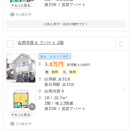
築31年
/ 賃貸アパート
もっと見る
9人検討中
人気上昇中！注目の物件です！
白岡市西９ アパート 2階
敷金・礼金ゼロ物件
3.8
万円
管理費
4,000円
敷
無料
礼
無料
白岡駅 歩31分
新白岡駅 歩31分
白岡市西９
1R
/
20.7m²
2階 / 地上2階建
築31年
/ 賃貸アパート
もっと見る
2人検討中