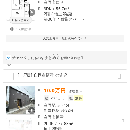
白岡市西８
3DK
/
55.7m²
2階 / 地上2階建
築36年
/ 賃貸アパート
もっと見る
8人検討中
人気上昇中！注目の物件です！
チェック
ま
と
め
て
したものを
お問い合わせ
[一戸建] 白岡市篠津 の賃貸
10.0
万円
管理費
－
敷
20.0万円
礼
無料
白岡駅 歩24分
新白岡駅 歩32分
白岡市篠津
2LDK
/
77.83m²
地上2階建