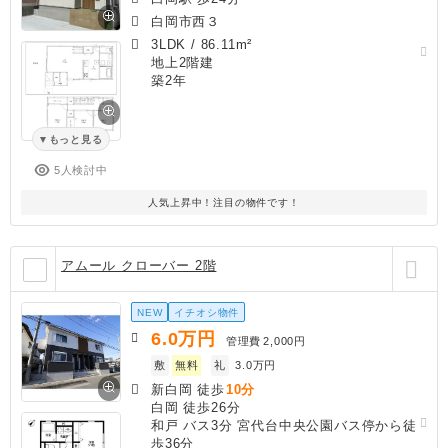
白岡市西３
3LDK
/
86.11m²
地上2階建
築2年
もっと見る
5人検討中
人気上昇中！注目の物件です！
アムール クローバー 2階
NEW
イチオシ物件
6.0
万円
管理費
2,000円
敷
無料
礼
3.0万円
新白岡 徒歩
10分
白岡 徒歩26分
和戸 バス3分 宮代台中央公園バス停から徒
歩36分