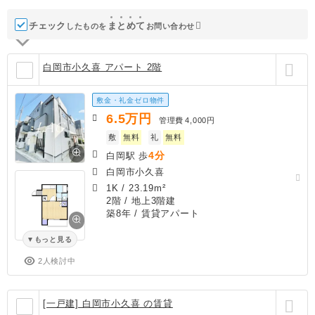
チェック
ま
と
め
て
したものを
お問い合わせ
白岡市小久喜 アパート 2階
敷金・礼金ゼロ物件
6.5
万円
管理費
4,000円
敷
無料
礼
無料
4分
白岡駅 歩
白岡市小久喜
1K
/
23.19m²
2階 / 地上3階建
築8年
/ 賃貸アパート
もっと見る
2人検討中
[一戸建] 白岡市小久喜 の賃貸