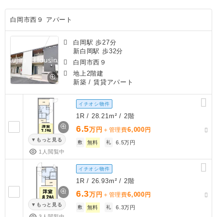
白岡市西９ アパート
白岡駅 歩27分
新白岡駅 歩32分
白岡市西９
地上2階建
新築
/ 賃貸アパート
イチオシ物件
1R / 28.21m² / 2階
6.5
万円
6,000
＋管理費
円
もっと見る
敷
無料
礼
6.5万円
1人閲覧中
イチオシ物件
1R / 26.93m² / 2階
6.3
万円
6,000
＋管理費
円
もっと見る
敷
無料
礼
6.3万円
3人閲覧中