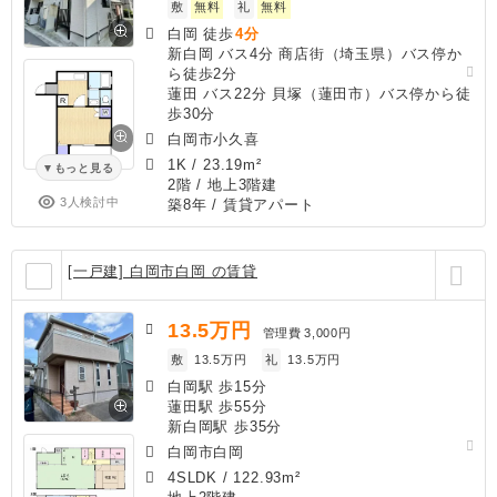
敷
無料
礼
無料
白岡 徒歩
4分
新白岡 バス4分 商店街（埼玉県）バス停か
ら徒歩2分
蓮田 バス22分 貝塚（蓮田市）バス停から徒
歩30分
白岡市小久喜
1K
/
23.19m²
もっと見る
2階 / 地上3階建
3人検討中
築8年
/ 賃貸アパート
[一戸建] 白岡市白岡 の賃貸
13.5
万円
管理費
3,000円
敷
13.5万円
礼
13.5万円
白岡駅 歩15分
蓮田駅 歩55分
新白岡駅 歩35分
白岡市白岡
4SLDK
/
122.93m²