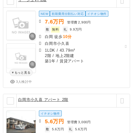
NEW
初期費用分割払い対応
イチオシ物件
7.6
万円
管理費
2,900円
敷
無料
礼
9.9万円
白岡 徒歩
10分
白岡市小久喜
1LDK
/
43.79m²
2階 / 地上2階建
築1年
/ 賃貸アパート
もっと見る
3人検討中
白岡市小久喜 アパート 2階
イチオシ物件
5.6
万円
管理費
3,000円
敷
5.6万円
礼
5.6万円