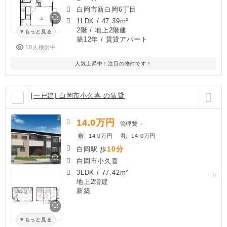
白岡市新白岡6丁目
1LDK
/
47.39m²
2階 / 地上2階建
もっと見る
築12年
/ 賃貸アパート
10人検討中
人気上昇中！注目の物件です！
[一戸建] 白岡市小久喜 の賃貸
14.0
万円
管理費
－
敷
14.0万円
礼
14.0万円
10分
白岡駅 歩
白岡市小久喜
3LDK
/
77.42m²
地上2階建
新築
もっと見る