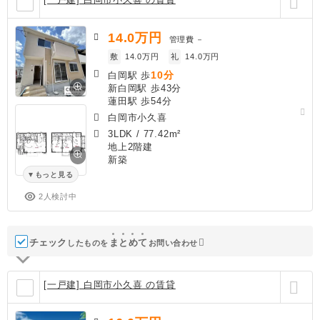
14.0
万円
管理費
－
敷
14.0万円
礼
14.0万円
10分
白岡駅 歩
新白岡駅 歩43分
蓮田駅 歩54分
白岡市小久喜
3LDK
/
77.42m²
地上2階建
新築
もっと見る
2人検討中
チェック
ま
と
め
て
したものを
お問い合わせ
[一戸建] 白岡市小久喜 の賃貸