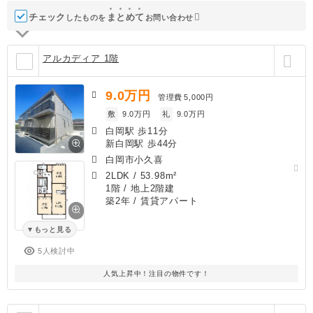
チェック
ま
と
め
て
したものを
お問い合わせ
アルカディア 1階
9.0
万円
管理費
5,000円
敷
9.0万円
礼
9.0万円
白岡駅 歩11分
新白岡駅 歩44分
白岡市小久喜
2LDK
/
53.98m²
1階 / 地上2階建
築2年
/ 賃貸アパート
もっと見る
5人検討中
人気上昇中！注目の物件です！