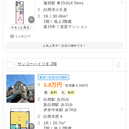
蓮田駅 車15分(4.5km)
白岡市小久喜
1K
/
30.46m²
1階 / 地上2階建
築15年
/ 賃貸マンション
もっと見る
6人検討中
人気上昇中！注目の物件です！
サンコーハイツＢ 2階
敷金・礼金ゼロ物件
3.8
万円
管理費
4,000円
敷
無料
礼
無料
白岡駅 歩26分
新白岡駅 歩31分
伊奈中央駅 歩74分
白岡市西９
1R
/
20.7m²
2階 / 地上2階建