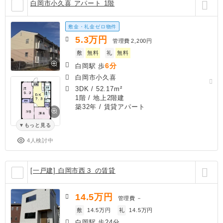
白岡市小久喜 アパート 1階
敷金・礼金ゼロ物件
5.3
万円
管理費
2,200円
敷
無料
礼
無料
6分
白岡駅 歩
白岡市小久喜
3DK
/
52.17m²
1階 / 地上2階建
築32年
/ 賃貸アパート
もっと見る
4人検討中
[一戸建] 白岡市西３ の賃貸
14.5
万円
管理費
－
敷
14.5万円
礼
14.5万円
白岡駅 歩24分