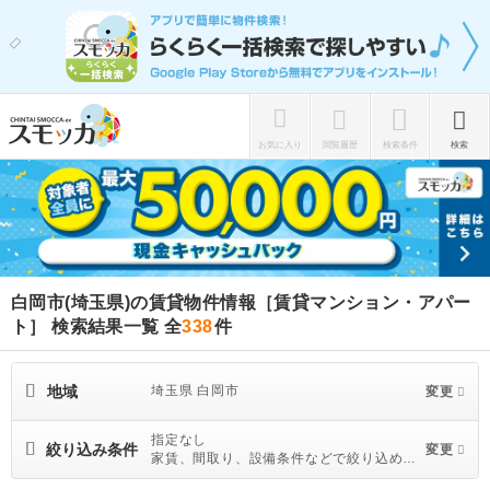
お気に入り
閲覧履歴
検索条件
検索
白岡市(埼玉県)の賃貸物件情報［賃貸マンション・アパー
ト］ 検索結果一覧
全
338
件
地域
埼玉県 白岡市
変更
指定なし
絞り込み条件
変更
家賃、間取り、設備条件などで絞り込めま
す