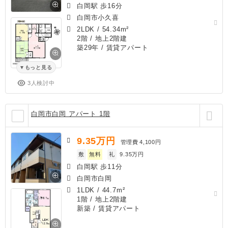
白岡駅 歩16分
白岡市小久喜
2LDK
/
54.34m²
2階 / 地上2階建
築29年
/ 賃貸アパート
もっと見る
3人検討中
白岡市白岡 アパート 1階
9.35
万円
管理費
4,100円
敷
無料
礼
9.35万円
白岡駅 歩11分
白岡市白岡
1LDK
/
44.7m²
1階 / 地上2階建
新築
/ 賃貸アパート