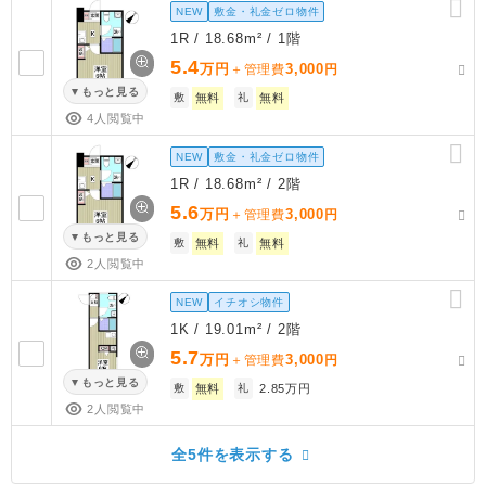
NEW
敷金・礼金ゼロ物件
1R / 18.68m² / 1階
5.4
万円
3,000
＋管理費
円
もっと見る
敷
無料
礼
無料
4人閲覧中
NEW
敷金・礼金ゼロ物件
1R / 18.68m² / 2階
5.6
万円
3,000
＋管理費
円
もっと見る
敷
無料
礼
無料
2人閲覧中
NEW
イチオシ物件
1K / 19.01m² / 2階
5.7
万円
3,000
＋管理費
円
もっと見る
敷
無料
礼
2.85万円
2人閲覧中
全5件を表示する