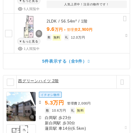
もっと見る
人気上昇中！注目の物件です！
5人閲覧中
2LDK / 56.54m² / 1階
9.6
万円
2,900
＋管理費
円
敷
無料
礼
12.0万円
もっと見る
1人閲覧中
5件表示する（全9件）
西グリーンハイツ 2階
イチオシ物件
5.3
万円
管理費
2,000円
敷
10.6万円
礼
無料
白岡駅 歩23分
新白岡駅 歩30分
蓮田駅 車14分(6.5km)