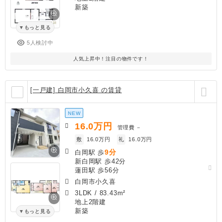
新築
もっと見る
5人検討中
人気上昇中！注目の物件です！
[一戸建] 白岡市小久喜 の賃貸
NEW
16.0
万円
管理費
－
敷
16.0万円
礼
16.0万円
9分
白岡駅 歩
新白岡駅 歩42分
蓮田駅 歩56分
白岡市小久喜
3LDK
/
83.43m²
地上2階建
新築
もっと見る