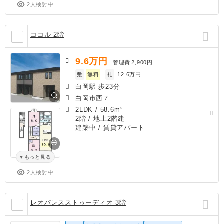
2人検討中
ココル 2階
9.6
万円
管理費
2,900円
敷
無料
礼
12.6万円
白岡駅 歩23分
白岡市西７
2LDK
/
58.6m²
2階 / 地上2階建
建築中
/ 賃貸アパート
もっと見る
2人検討中
レオパレスストゥーディオ 3階