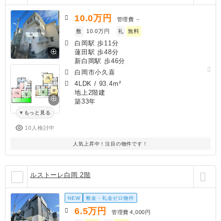
10.0
万円
管理費
－
敷
10.0万円
礼
無料
白岡駅 歩11分
蓮田駅 歩48分
新白岡駅 歩46分
白岡市小久喜
4LDK
/
93.4m²
地上2階建
築33年
もっと見る
10人検討中
人気上昇中！注目の物件です！
ルストーレ白岡 2階
NEW
敷金・礼金ゼロ物件
6.5
万円
管理費
4,000円