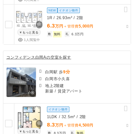
NEW
イチオシ物件
1R / 26.93m² / 2階
6.3
万円
5,000
＋管理費
円
もっと見る
敷
無料
礼
6.3万円
1人閲覧中
コンフィデンス白岡Aの空室を探す
9分
白岡駅 歩
白岡市小久喜
地上2階建
新築
/ 賃貸アパート
イチオシ物件
1LDK / 32.5m² / 2階
8.3
万円
4,500
＋管理費
円
もっと見る
敷
8.3万円
礼
無料