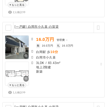
もっと見る
2人検討中
[一戸建] 白岡市小久喜 の賃貸
16.0
万円
管理費
－
敷
16.0万円
礼
16.0万円
10分
白岡駅 歩
白岡市小久喜
3LDK
/
83.43m²
地上2階建
新築
もっと見る
1人検討中
[一戸建] 白岡市小久喜 の賃貸