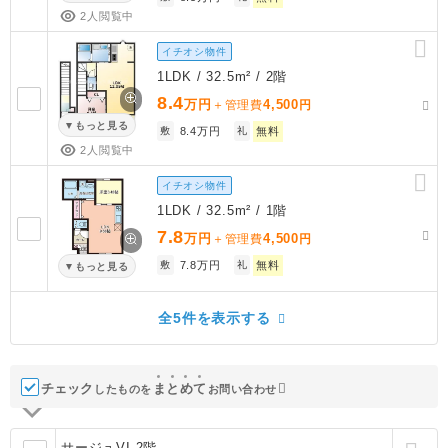
2人閲覧中
イチオシ物件
1LDK / 32.5m² / 2階
8.4
万円
4,500
＋管理費
円
もっと見る
敷
8.4万円
礼
無料
2人閲覧中
イチオシ物件
1LDK / 32.5m² / 1階
7.8
万円
4,500
＋管理費
円
敷
7.8万円
礼
無料
もっと見る
全5件を表示する
チェック
ま
と
め
て
したものを
お問い合わせ
サージュVI 2階