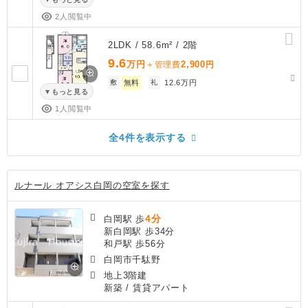
2人閲覧中
2LDK / 58.6m² / 2階
9.6
万円
2,900
＋管理費
円
敷
無料
礼
12.6万円
もっと見る
1人閲覧中
全4件を表示する
ルナール オアシス白岡の空室を探す
4分
白岡駅 歩
新白岡駅 歩34分
和戸駅 歩56分
白岡市千駄野
地上3階建
新築
/ 賃貸アパート