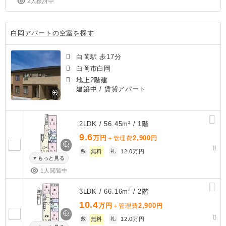
2人検討中
白岡アパートの空室を探す
白岡駅 歩17分
白岡市白岡
地上2階建
建築中
/ 賃貸アパート
2LDK / 56.45m² / 1階
9.6
万円
2,900
＋管理費
円
敷
無料
礼
12.0万円
もっと見る
1人閲覧中
3LDK / 66.16m² / 2階
10.4
万円
2,900
＋管理費
円
敷
無料
礼
12.0万円