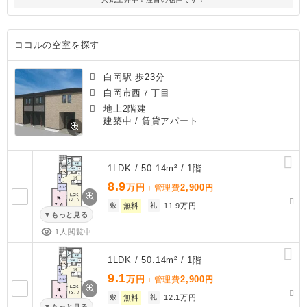
ココルの空室を探す
白岡駅 歩23分
白岡市西７丁目
地上2階建
建築中
/ 賃貸アパート
1LDK / 50.14m² / 1階
8.9
万円
2,900
＋管理費
円
敷
無料
礼
11.9万円
もっと見る
1人閲覧中
1LDK / 50.14m² / 1階
9.1
万円
2,900
＋管理費
円
敷
無料
礼
12.1万円
もっと見る