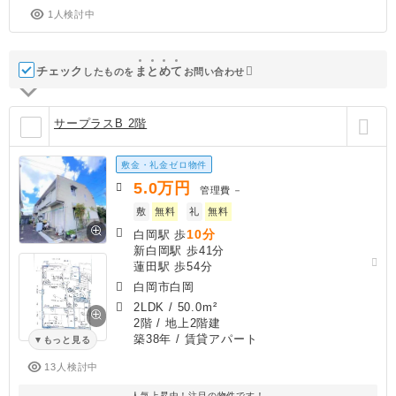
1人検討中
チェック
ま
と
め
て
したものを
お問い合わせ
サープラスB 2階
敷金・礼金ゼロ物件
5.0
万円
管理費
－
敷
無料
礼
無料
10分
白岡駅 歩
新白岡駅 歩41分
蓮田駅 歩54分
白岡市白岡
2LDK
/
50.0m²
2階 / 地上2階建
築38年
/ 賃貸アパート
もっと見る
13人検討中
人気上昇中！注目の物件です！