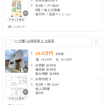
白岡市新白岡３
3LDK
/
77.56m²
6階 / 地上11階建
築32年
/ 賃貸マンション
もっと見る
2人検討中
[一戸建] 白岡市西３ の賃貸
15.0
万円
管理費
－
敷
15.0万円
礼
15.0万円
白岡駅 歩26分
蓮田駅 歩49分
新白岡駅 歩49分
白岡市西３
3LDK
/
86.11m²
地上2階建
築2年
もっと見る