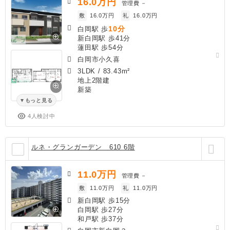
16.0
万円
管理費
－
敷
16.0万円
礼
16.0万円
10分
白岡駅 歩
新白岡駅 歩41分
蓮田駅 歩54分
白岡市小久喜
3LDK
/
83.43m²
地上2階建
新築
もっと見る
4人検討中
ルネ・グランガーデン 610 6階
11.0
万円
管理費
－
敷
11.0万円
礼
11.0万円
新白岡駅 歩15分
白岡駅 歩27分
和戸駅 歩37分