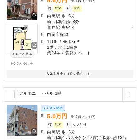
5.6
万円
管理費
3,000円
敷
無料
礼
無料
白岡駅 歩15分
新白岡駅 歩28分
和戸駅 歩64分
白岡市篠津
1LDK
/
46.06m²
1階 / 地上2階建
築24年
/ 賃貸アパート
もっと見る
8人検討中
人気上昇中！注目の物件です！
アルモニー・ベル 1階
イチオシ物件
5.0
万円
管理費
2,300円
敷
無料
礼
6.0万円
白岡駅 歩13分
新白岡駅 バス4分 (バス停)白岡駅 歩13分