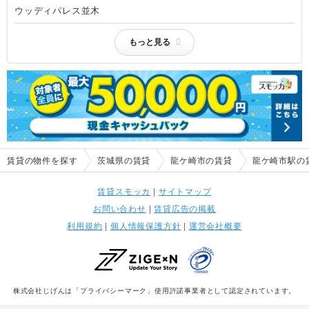
ウッディパレス並木
もっと見る
賃貸の物件を探す
茨城県の賃貸
龍ケ崎市の賃貸
龍ケ崎市駅の
賃貸スモッカ
|
サイトマップ
お問い合わせ
|
賃貸広告の掲載
利用規約
|
個人情報保護方針
|
運営会社概要
株式会社じげんは「プライバシーマーク」使用許諾事業者として認定されています。