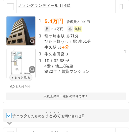
メソングランディール II 4階
5.4
万円
管理費
3,000円
敷
5.4万円
礼
無料
龍ケ崎市駅 歩71分
ひたち野うしく駅 歩51分
4分
牛久駅 歩
牛久市田宮３
1R
/
32.68m²
4階 / 地上8階建
築22年
/ 賃貸マンション
もっと見る
8人検討中
人気上昇中！注目の物件です！
チェック
ま
と
め
て
したものを
お問い合わせ