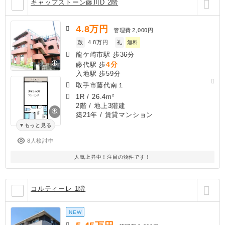
キャップストーン藤川D 2階
4.8
万円
管理費
2,000円
敷
4.8万円
礼
無料
龍ケ崎市駅 歩36分
4分
藤代駅 歩
入地駅 歩59分
取手市藤代南１
1R
/
26.4m²
2階 / 地上3階建
築21年
/ 賃貸マンション
もっと見る
8人検討中
人気上昇中！注目の物件です！
コルティーレ 1階
NEW