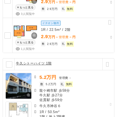
2.9
万円
－
＋管理費
円
もっと見る
敷
2.9万円
礼
無料
3人閲覧中
イチオシ物件
1R / 22.5m² / 2階
2.9
万円
－
＋管理費
円
もっと見る
敷
2.9万円
礼
無料
1人閲覧中
牛久シトーハイツ 1階
5.2
万円
管理費
－
敷
5.2万円
礼
無料
龍ケ崎市駅 歩59分
牛久駅 歩27分
佐貫駅 歩59分
牛久市神谷６
1R
/
50.5m²
1階 / 地上2階建