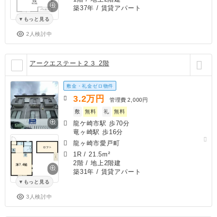
築37年
/ 賃貸アパート
もっと見る
2人検討中
アークエステート２３ 2階
敷金・礼金ゼロ物件
3.2
万円
管理費
2,000円
敷
無料
礼
無料
龍ケ崎市駅 歩70分
竜ヶ崎駅 歩16分
龍ヶ崎市愛戸町
1R
/
21.5m²
2階 / 地上2階建
築31年
/ 賃貸アパート
もっと見る
3人検討中