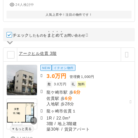
24人検討中
人気上昇中！注目の物件です！
チェック
ま
と
め
て
したものを
お問い合わせ
アークヒル佐貫 3階
NEW
イチオシ物件
3.0
万円
管理費
1,000円
敷
3.0万円
礼
無料
6分
龍ケ崎市駅 歩
6分
佐貫駅 歩
入地駅 歩28分
龍ヶ崎市佐貫１
1R
/
22.0m²
3階 / 地上3階建
築30年
/ 賃貸アパート
もっと見る