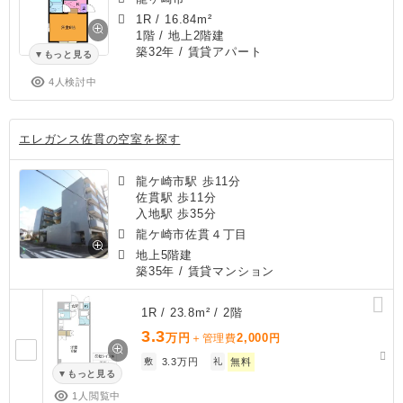
1R
/
16.84m²
1階 / 地上2階建
築32年
/ 賃貸アパート
もっと見る
4人検討中
エレガンス佐貫の空室を探す
龍ケ崎市駅 歩11分
佐貫駅 歩11分
入地駅 歩35分
龍ケ崎市佐貫４丁目
地上5階建
築35年
/ 賃貸マンション
1R / 23.8m² / 2階
3.3
万円
2,000
＋管理費
円
敷
3.3万円
礼
無料
もっと見る
1人閲覧中