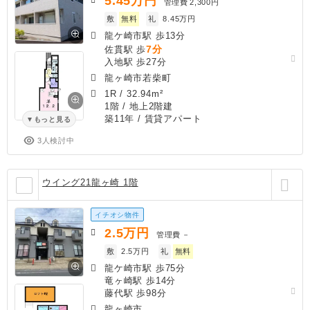
5.45
万円
管理費
2,300円
敷
無料
礼
8.45万円
龍ケ崎市駅 歩13分
7分
佐貫駅 歩
入地駅 歩27分
龍ヶ崎市若柴町
1R
/
32.94m²
1階 / 地上2階建
築11年
/ 賃貸アパート
もっと見る
3人検討中
ウイング21龍ヶ崎 1階
イチオシ物件
2.5
万円
管理費
－
敷
2.5万円
礼
無料
龍ケ崎市駅 歩75分
竜ヶ崎駅 歩14分
藤代駅 歩98分
龍ヶ崎市