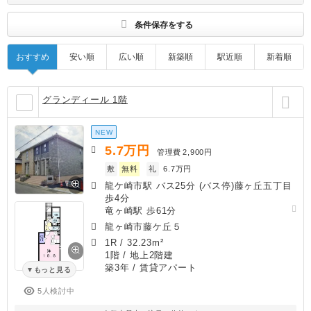
条件保存をする
おすすめ
安い順
広い順
新築順
駅近順
新着順
グランディール 1階
NEW
5.7
万円
管理費
2,900円
敷
無料
礼
6.7万円
龍ケ崎市駅 バス25分 (バス停)藤ヶ丘五丁目
歩4分
竜ヶ崎駅 歩61分
龍ヶ崎市藤ケ丘５
1R
/
32.23m²
1階 / 地上2階建
築3年
/ 賃貸アパート
もっと見る
5人検討中