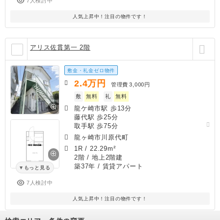
7人検討中
人気上昇中！注目の物件です！
アリス佐貫第一 2階
敷金・礼金ゼロ物件
2.4
万円
管理費
3,000円
敷
無料
礼
無料
龍ケ崎市駅 歩13分
藤代駅 歩25分
取手駅 歩75分
龍ヶ崎市川原代町
1R
/
22.29m²
2階 / 地上2階建
築37年
/ 賃貸アパート
もっと見る
7人検討中
人気上昇中！注目の物件です！