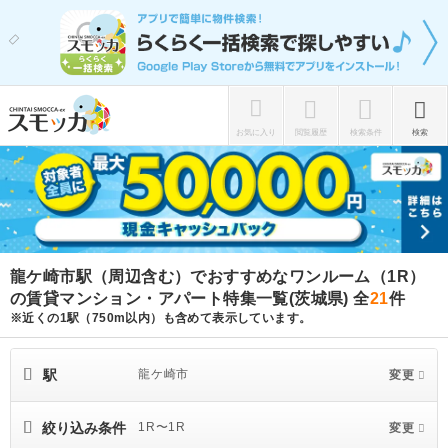
お気に入り
閲覧履歴
検索条件
検索
龍ケ崎市駅（周辺含む）でおすすめなワンルーム（1R）
の賃貸マンション・アパート特集一覧(茨城県)
全
21
件
※近くの1駅（750m以内）も含めて表示しています。
駅
龍ケ崎市
変更
絞り込み条件
1R〜1R
変更