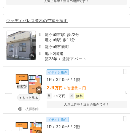
人気上昇中！注目の物件です！
ウッディパレス並木の空室を探す
龍ケ崎市駅 歩72分
竜ヶ崎駅 歩11分
龍ケ崎市新町
地上2階建
築28年
/ 賃貸アパート
イチオシ物件
1R / 32.0m² / 1階
2.9
万円
－
＋管理費
円
敷
2.9万円
礼
無料
もっと見る
人気上昇中！注目の物件です！
5人閲覧中
イチオシ物件
1R / 32.0m² / 2階