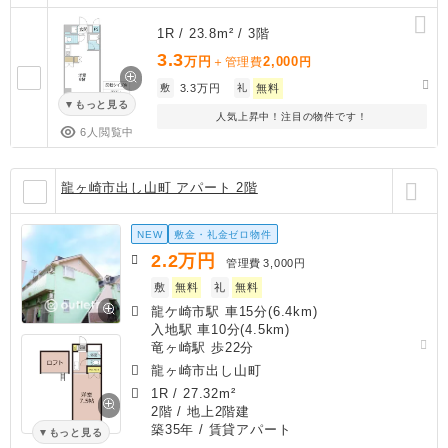
1R / 23.8m² / 3階
3.3
万円
2,000
＋管理費
円
敷
3.3万円
礼
無料
もっと見る
人気上昇中！注目の物件です！
6人閲覧中
龍ヶ崎市出し山町 アパート 2階
NEW
敷金・礼金ゼロ物件
2.2
万円
管理費
3,000円
敷
無料
礼
無料
龍ケ崎市駅 車15分(6.4km)
入地駅 車10分(4.5km)
竜ヶ崎駅 歩22分
龍ヶ崎市出し山町
1R
/
27.32m²
2階 / 地上2階建
築35年
/ 賃貸アパート
もっと見る