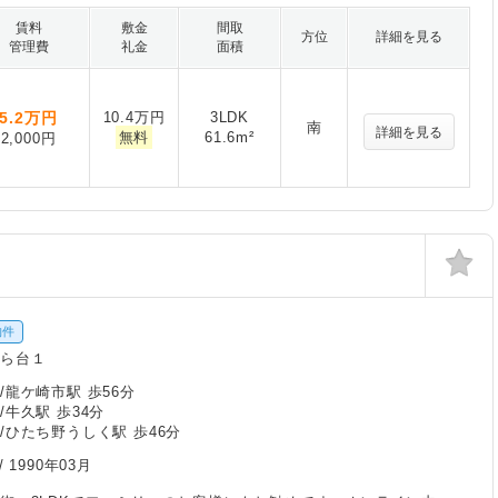
賃料
敷金
間取
方位
詳細を見る
管理費
礼金
面積
5.2
万円
10.4万円
3LDK
南
詳細を見る
無料
61.6m²
2,000円
物件
くら台１
/龍ケ崎市駅 歩56分
/牛久駅 歩34分
/ひたち野うしく駅 歩46分
/
1990年03月