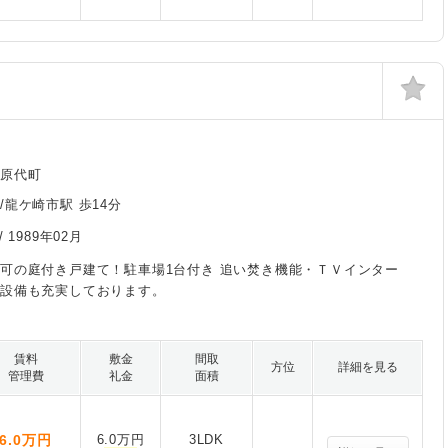
川原代町
/龍ケ崎市駅 歩14分
/
1989年02月
可の庭付き戸建て！駐車場1台付き 追い焚き機能・ＴＶインター
の設備も充実しております。
賃料
敷金
間取
方位
詳細を見る
管理費
礼金
面積
6.0
万円
6.0万円
3LDK