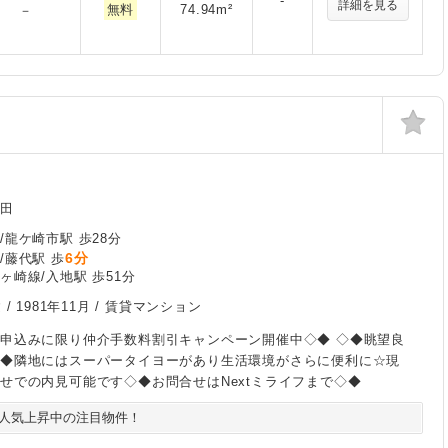
-
詳細を見る
無料
74.94m²
－
和田
/龍ケ崎市駅 歩28分
6分
/藤代駅 歩
ヶ崎線/入地駅 歩51分
 /
1981年11月
/ 賃貸マンション
申込みに限り仲介手数料割引キャンペーン開催中◇◆ ◇◆眺望良
◇◆隣地にはスーパータイヨーがあり生活環境がさらに便利に☆現
せでの内見可能です◇◆お問合せはNextミライフまで◇◆
人気上昇中の注目物件！