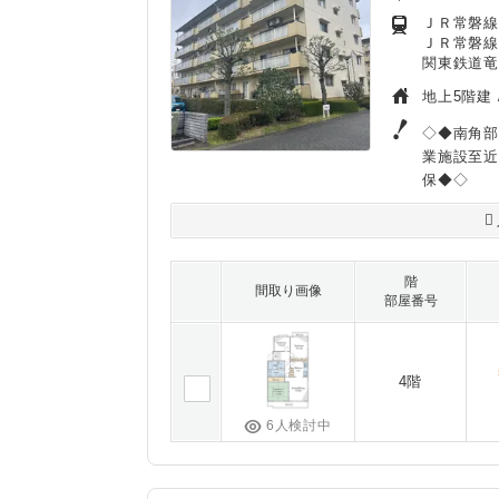
ＪＲ常磐線
ＪＲ常磐線/
関東鉄道竜
地上5階建 
◇◆南角部
業施設至近
保◆◇
階
間取り画像
部屋番号
4階
6人検討中