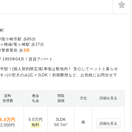
緑町
/龍ケ崎市駅 歩85分
ヶ崎線/竜ヶ崎駅 歩27分
3分
/警察署前 歩
/
1993年04月
/ 賃貸アパート
半額！(個人契約限定)駐車場は敷地内！ 安心してペットと暮らせ
す♪(小型犬のみ)広々3LDK！初期費用など、お気軽にお問合せ下
賃料
敷金
間取
方位
詳細を見る
管理費
礼金
面積
5.0
万円
5.0万円
3LDK
南
詳細を見る
無料
50.7m²
2,000円