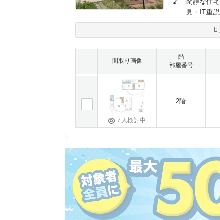
閑静な住宅
見・IT重
階
間取り画像
部屋番号
2階
7人検討中