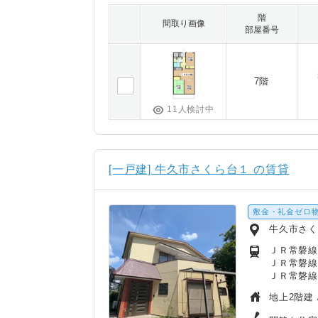
階
間取り画像
部屋番号
7階
11人検討中
[一戸建] 牛久市さくら台１ の賃貸
敷金・礼金ゼロ
牛久市さ
ＪＲ常磐線
ＪＲ常磐線
ＪＲ常磐線
地上2階建 