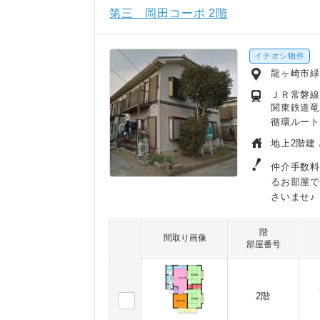
第三 岡田コーポ 2階
イチオシ物件
龍ヶ崎市
ＪＲ常磐線
関東鉄道竜
循環ルート
地上2階建 
仲介手数料
るお部屋で
さいませ♪
階
間取り画像
部屋番号
2階