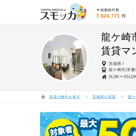
賃貸スモッカ
▼掲載物件数
7,624,771
件
龍ケ崎
賃貸マ
茨城県
龍ケ崎市(常磐
3LDK〜3SLD
賃貸の物件を探す
茨城県の賃貸
龍ケ