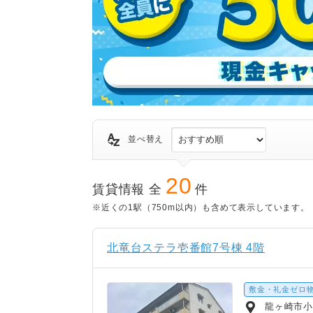
並べ替え
20
賃貸情報 全
件
※近くの1駅（750m以内）も含めて表示しています。
北竜台ステラ壱番館7号棟 4階
敷金・礼金ゼロ
龍ヶ崎市