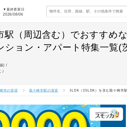
▼最終更新日
2026/08/06
市駅（周辺含む）でおすすめな3L
ンション・アパート特集一覧(茨
線)
K
崎市の賃貸
龍ケ崎市駅の賃貸
3LDK（3SLDK）を含む龍ケ崎市