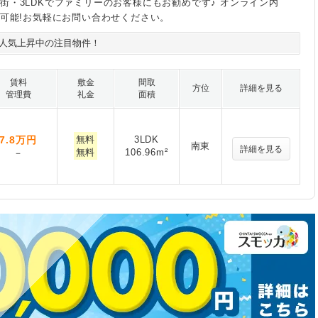
街・3LDKでファミリーのお客様にもお勧めです♪ オンライン内
説可能!お気軽にお問い合わせください。
人気上昇中の注目物件！
賃料
敷金
間取
方位
詳細を見る
管理費
礼金
面積
7.8
万円
無料
3LDK
南東
詳細を見る
無料
106.96m²
－