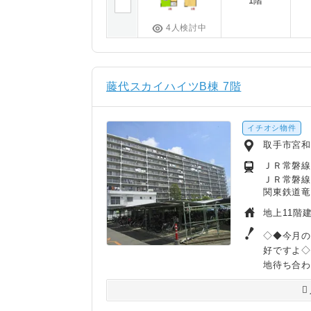
1階
4人検討中
藤代スカイハイツB棟 7階
イチオシ物件
取手市宮
ＪＲ常磐線
ＪＲ常磐線
関東鉄道竜
地上11階建
◇◆今月の
好ですよ
地待ち合わ