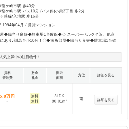
/龍ケ崎市駅 歩40分
龍ケ崎市駅 バス10分 (バス停)小柴2丁目 歩2分
ヶ崎線/入地駅 歩16分
/
1994年04月
/ 賃貸マンション
屋◆陽当り良好◆駐車場1台確保◆◇ スーパーベルク至近、他商
にあり♪訓馬台小10分！◇◆南角部屋◆陽当り良好◆駐車場1台確
人気上昇中の注目物件！
賃料
敷金
間取
方位
詳細を見る
管理費
礼金
面積
5.8
万円
無料
3LDK
南
詳細を見る
無料
80.01m²
－