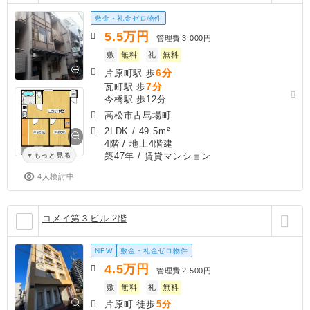
敷金・礼金ゼロ物件
5.5
万円
管理費
3,000円
敷
無料
礼
無料
6分
片原町駅 歩
7分
瓦町駅 歩
今橋駅 歩12分
高松市古馬場町
2LDK
/
49.5m²
4階 / 地上4階建
築47年
/ 賃貸マンション
もっと見る
4人検討中
コメイ第３ビル 2階
NEW
敷金・礼金ゼロ物件
4.5
万円
管理費
2,500円
敷
無料
礼
無料
片原町 徒歩
5分