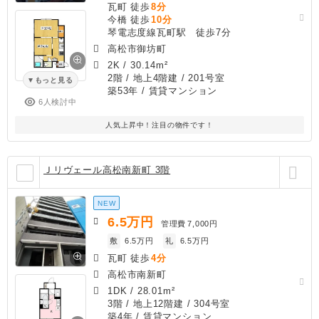
瓦町 徒歩
8分
今橋 徒歩
10分
琴電志度線瓦町駅 徒歩7分
高松市御坊町
2K
/
30.14m²
2階 / 地上4階建 / 201号室
もっと見る
築53年
/ 賃貸マンション
6人検討中
人気上昇中！注目の物件です！
Ｊリヴェール高松南新町 3階
NEW
6.5
万円
管理費
7,000円
敷
6.5万円
礼
6.5万円
瓦町 徒歩
4分
高松市南新町
1DK
/
28.01m²
3階 / 地上12階建 / 304号室
築4年
/ 賃貸マンション