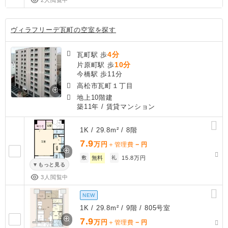
ヴィラフリーデ瓦町の空室を探す
4分
瓦町駅 歩
10分
片原町駅 歩
今橋駅 歩11分
高松市瓦町１丁目
地上10階建
築11年
/ 賃貸マンション
1K / 29.8m² / 8階
7.9
万円
－
＋管理費
円
敷
無料
礼
15.8万円
もっと見る
3人閲覧中
NEW
1K / 29.8m² / 9階 / 805号室
7.9
万円
－
＋管理費
円