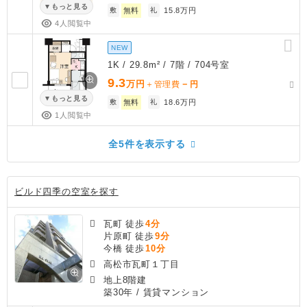
もっと見る
敷
無料
礼
15.8万円
4人閲覧中
NEW
1K / 29.8m² / 7階 / 704号室
9.3
万円
－
＋管理費
円
もっと見る
敷
無料
礼
18.6万円
1人閲覧中
全5件を表示する
ビルド四季の空室を探す
瓦町 徒歩
4分
片原町 徒歩
9分
今橋 徒歩
10分
高松市瓦町１丁目
地上8階建
築30年
/ 賃貸マンション