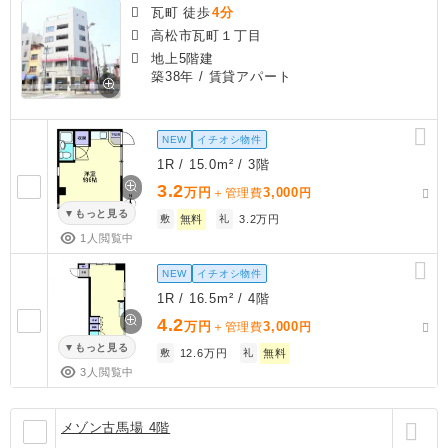
瓦町 徒歩
4分
高松市瓦町１丁目
地上5階建
築38年
/ 賃貸アパート
NEW
イチオシ物件
1R / 15.0m² / 3階
3.2
万円
3,000
＋管理費
円
もっと見る
敷
無料
礼
3.2万円
1人閲覧中
NEW
イチオシ物件
1R / 16.5m² / 4階
4.2
万円
3,000
＋管理費
円
もっと見る
敷
12.6万円
礼
無料
3人閲覧中
メゾン古馬場 4階