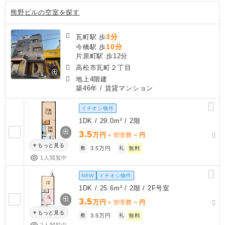
熊野ビルの空室を探す
3分
瓦町駅 歩
10分
今橋駅 歩
片原町駅 歩12分
高松市瓦町２丁目
地上4階建
築46年
/ 賃貸マンション
イチオシ物件
1DK / 29.0m² / 2階
3.5
万円
－
＋管理費
円
もっと見る
敷
3.5万円
礼
無料
1人閲覧中
NEW
イチオシ物件
1DK / 25.6m² / 2階 / 2F号室
3.5
万円
－
＋管理費
円
もっと見る
敷
3.5万円
礼
無料
2人閲覧中