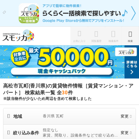
お気に入り
閲覧履歴
検索条件
検索
高松市瓦町(香川県)の賃貸物件情報［賃貸マンション・ア
パート］ 検索結果一覧
全
30
件
※該当物件が少ないため周辺を含めて検索しました
地域
香川県 瓦町
変更
指定なし
絞り込み条件
変更
家賃、間取り、設備条件などで絞り込めま