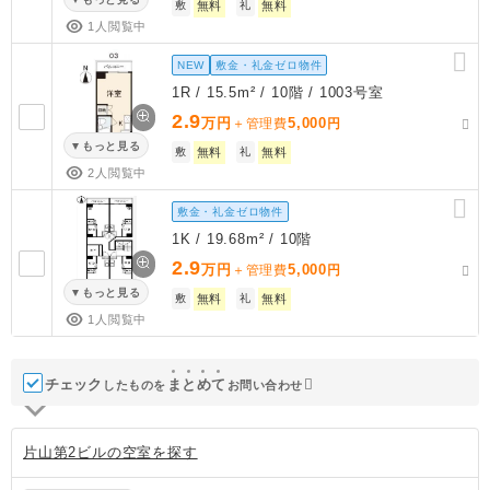
敷
無料
礼
無料
1人閲覧中
NEW
敷金・礼金ゼロ物件
1R / 15.5m² / 10階 / 1003号室
2.9
万円
5,000
＋管理費
円
もっと見る
敷
無料
礼
無料
2人閲覧中
敷金・礼金ゼロ物件
1K / 19.68m² / 10階
2.9
万円
5,000
＋管理費
円
もっと見る
敷
無料
礼
無料
1人閲覧中
チェック
ま
と
め
て
したものを
お問い合わせ
片山第2ビルの空室を探す