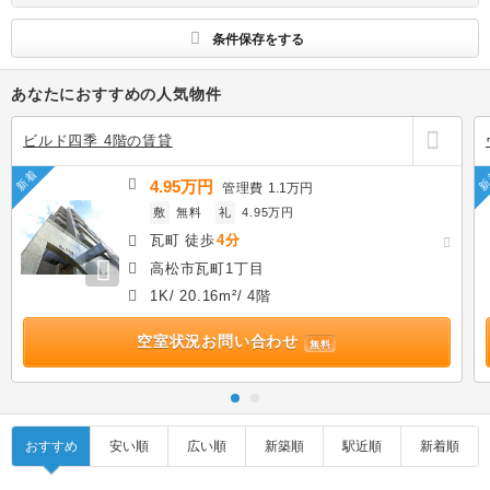
す
条件保存をする
あなたにおすすめの人気物件
ビルド四季 4階の賃貸
新着
新
4.95万円
管理費
1.1万円
敷
無料
礼
4.95万円
瓦町 徒歩
4分
高松市瓦町1丁目
1K/ 20.16m²/ 4階
空室状況お問い合わせ
無料
おすすめ
安い順
広い順
新築順
駅近順
新着順