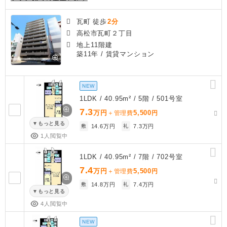
瓦町 徒歩
2分
高松市瓦町２丁目
地上11階建
築11年
/ 賃貸マンション
NEW
1LDK / 40.95m² / 5階 / 501号室
7.3
万円
5,500
＋管理費
円
もっと見る
敷
14.6万円
礼
7.3万円
1人閲覧中
1LDK / 40.95m² / 7階 / 702号室
7.4
万円
5,500
＋管理費
円
敷
14.8万円
礼
7.4万円
もっと見る
4人閲覧中
NEW