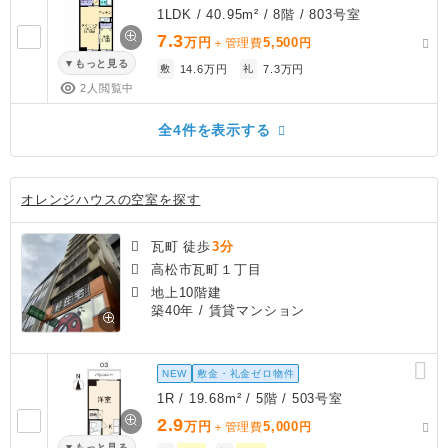
1LDK / 40.95m² / 8階 / 803号室
7.3
万円
5,500
＋管理費
円
もっと見る
敷
14.6万円
礼
7.3万円
2人閲覧中
全4件を表示する
オレンジハウスの空室を探す
瓦町 徒歩
3分
高松市瓦町１丁目
地上10階建
築40年
/ 賃貸マンション
NEW
敷金・礼金ゼロ物件
1R / 19.68m² / 5階 / 503号室
2.9
万円
5,000
＋管理費
円
もっと見る