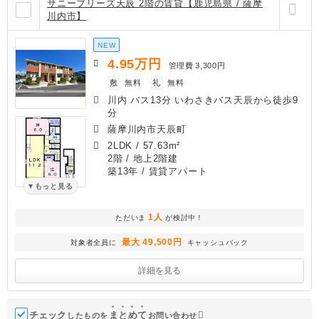
サニーブリーズ天辰 2階の賃貸【鹿児島県 / 薩摩
川内市】
NEW
4.95
万円
管理費
3,300円
敷
無料
礼
無料
川内 バス13分 いわさきバス天辰から徒歩9
分
薩摩川内市天辰町
2LDK
/
57.63m²
2階 / 地上2階建
築13年
/ 賃貸アパート
もっと見る
1人
ただいま
が検討中！
最大 49,500円
対象者全員に
キャッシュバック
詳細を見る
チェック
ま
と
め
て
したものを
お問い合わせ