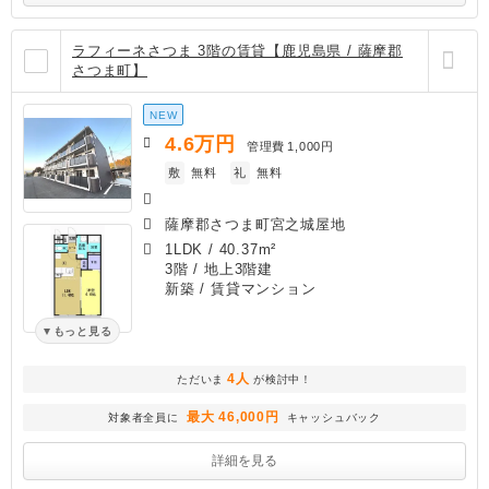
ラフィーネさつま 3階の賃貸【鹿児島県 / 薩摩郡
さつま町】
NEW
4.6
万円
管理費
1,000円
敷
無料
礼
無料
薩摩郡さつま町宮之城屋地
1LDK
/
40.37m²
3階 / 地上3階建
新築
/ 賃貸マンション
もっと見る
4人
ただいま
が検討中！
最大 46,000円
対象者全員に
キャッシュバック
詳細を見る