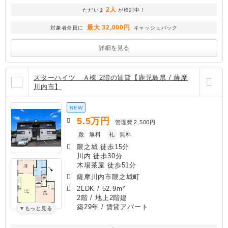
2人
ただいま
が検討中！
最大 32,000円
対象者全員に
キャッシュバック
詳細を見る
スターハイツ Ａ棟 2階の賃貸【鹿児島県 / 薩摩
川内市】
NEW
5.5
万円
管理費
2,500円
敷
無料
礼
無料
隈之城 徒歩15分
川内 徒歩30分
木場茶屋 徒歩51分
薩摩川内市隈之城町
2LDK
/
52.9m²
2階 / 地上2階建
築29年
/ 賃貸アパート
もっと見る