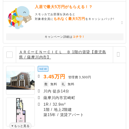
入居で最大5万円がもらえる！？
スモッカでお部屋を決めると
もれなく最大5万円
対象者全員に
をキャッシュバック!
キャンペーン詳細は
コチラ！
ＡＲＣーＥＮーＣＩＥＬ Ｂ 1階の賃貸【鹿児島
県 / 薩摩川内市】
NEW
3.45
万円
管理費
3,500円
敷
無料
礼
無料
川内 徒歩14分
薩摩川内市宮崎町
1R
/
32.9m²
1階 / 地上2階建
築15年
/ 賃貸アパート
もっと見る