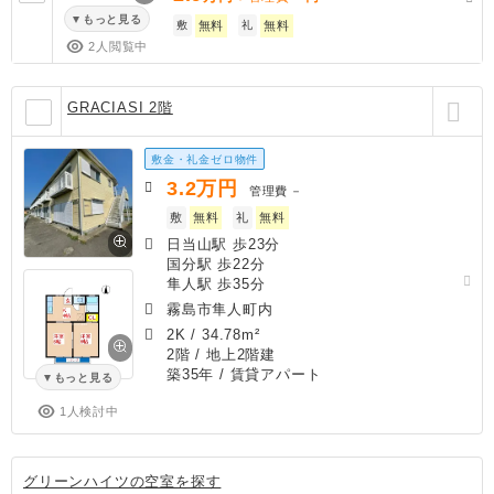
もっと見る
敷
無料
礼
無料
2人閲覧中
GRACIASI 2階
敷金・礼金ゼロ物件
3.2
万円
管理費
－
敷
無料
礼
無料
日当山駅 歩23分
国分駅 歩22分
隼人駅 歩35分
霧島市隼人町内
2K
/
34.78m²
2階 / 地上2階建
築35年
/ 賃貸アパート
もっと見る
1人検討中
グリーンハイツの空室を探す