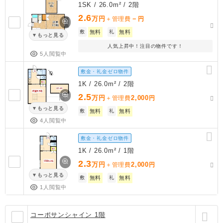
1SK / 26.0m² / 2階
2.6
万円
－
＋管理費
円
敷
無料
礼
無料
もっと見る
人気上昇中！注目の物件です！
5人閲覧中
敷金・礼金ゼロ物件
1K / 26.0m² / 2階
2.5
万円
2,000
＋管理費
円
もっと見る
敷
無料
礼
無料
4人閲覧中
敷金・礼金ゼロ物件
1K / 26.0m² / 1階
2.3
万円
2,000
＋管理費
円
もっと見る
敷
無料
礼
無料
1人閲覧中
コーポサンシャイン 1階