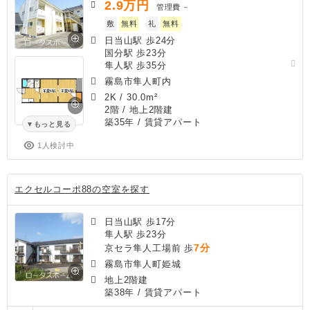
2.9
万円
管理費
－
敷
無料
礼
無料
日当山駅 歩24分
国分駅 歩23分
隼人駅 歩35分
霧島市隼人町内
2K
/
30.0m²
2階 / 地上2階建
築35年
/ 賃貸アパート
もっと見る
1人検討中
エクセルコーポ88の空室を探す
日当山駅 歩17分
隼人駅 歩23分
7分
京セラ隼人工場前 歩
霧島市隼人町姫城
地上2階建
築38年
/ 賃貸アパート