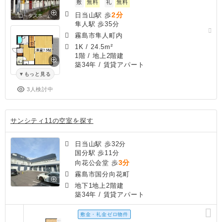
敷
無料
礼
無料
2分
日当山駅 歩
隼人駅 歩35分
霧島市隼人町内
1K
/
24.5m²
1階 / 地上2階建
築34年
/ 賃貸アパート
もっと見る
3人検討中
サンシティ11の空室を探す
日当山駅 歩32分
国分駅 歩11分
3分
向花公会堂 歩
霧島市国分向花町
地下1地上2階建
築34年
/ 賃貸アパート
敷金・礼金ゼロ物件