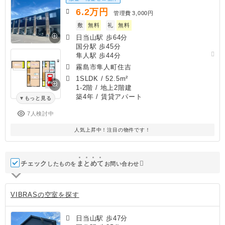
6.2
万円
管理費
3,000円
敷
無料
礼
無料
日当山駅 歩64分
国分駅 歩45分
隼人駅 歩44分
霧島市隼人町住吉
1SLDK
/
52.5m²
1-2階 / 地上2階建
築4年
/ 賃貸アパート
もっと見る
7人検討中
人気上昇中！注目の物件です！
チェック
ま
と
め
て
したものを
お問い合わせ
VIBRASの空室を探す
日当山駅 歩47分