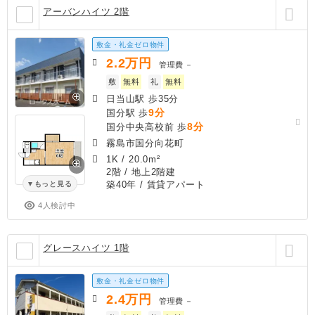
アーバンハイツ 2階
敷金・礼金ゼロ物件
2.2
万円
管理費
－
敷
無料
礼
無料
日当山駅 歩35分
9分
国分駅 歩
8分
国分中央高校前 歩
霧島市国分向花町
1K
/
20.0m²
2階 / 地上2階建
築40年
/ 賃貸アパート
もっと見る
4人検討中
グレースハイツ 1階
敷金・礼金ゼロ物件
2.4
万円
管理費
－