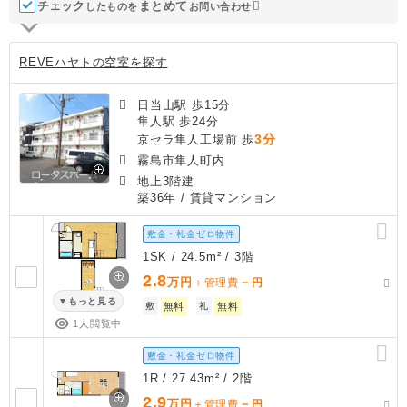
チェック
ま
と
め
て
したものを
お問い合わせ
REVEハヤトの空室を探す
日当山駅 歩15分
隼人駅 歩24分
3分
京セラ隼人工場前 歩
霧島市隼人町内
地上3階建
築36年
/ 賃貸マンション
敷金・礼金ゼロ物件
1SK / 24.5m² / 3階
2.8
万円
－
＋管理費
円
もっと見る
敷
無料
礼
無料
1人閲覧中
敷金・礼金ゼロ物件
1R / 27.43m² / 2階
2.9
万円
－
＋管理費
円