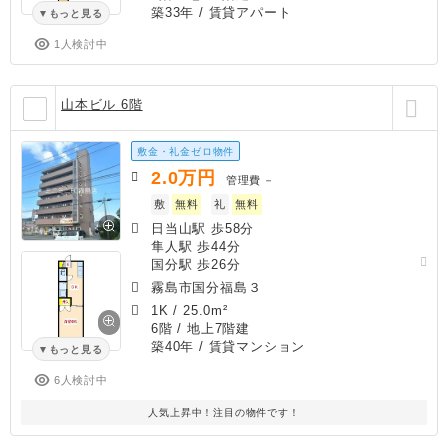
築33年
/ 賃貸アパート
もっと見る
1人検討中
山本ビル 6階
敷金・礼金ゼロ物件
2.0
万円
管理費
－
敷
無料
礼
無料
日当山駅 歩58分
隼人駅 歩44分
国分駅 歩26分
霧島市国分福島３
1K
/
25.0m²
6階 / 地上7階建
築40年
/ 賃貸マンション
もっと見る
6人検討中
人気上昇中！注目の物件です！