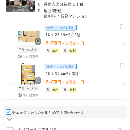
霧島市国分福島１丁目
地上3階建
築41年
/ 賃貸マンション
敷金・礼金ゼロ物件
1K / 23.19m² / 2階
2.2
万円
－
＋管理費
円
もっと見る
敷
無料
礼
無料
1人閲覧中
敷金・礼金ゼロ物件
2K / 31.4m² / 3階
2.7
万円
－
＋管理費
円
もっと見る
敷
無料
礼
無料
3人閲覧中
チェック
ま
と
め
て
したものを
お問い合わせ
カリフォルニアII 1階