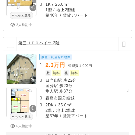
1K
/
25.0m²
1階 / 地上2階建
築40年
/ 賃貸アパート
もっと見る
2人検討中
第三ＵＴＯハイツ 2階
敷金・礼金ゼロ物件
2.3
万円
管理費
1,000円
敷
無料
礼
無料
日当山駅 歩22分
国分駅 歩23分
隼人駅 歩37分
霧島市国分姫城
2DK
/
35.0m²
2階 / 地上2階建
築37年
/ 賃貸アパート
もっと見る
6人検討中