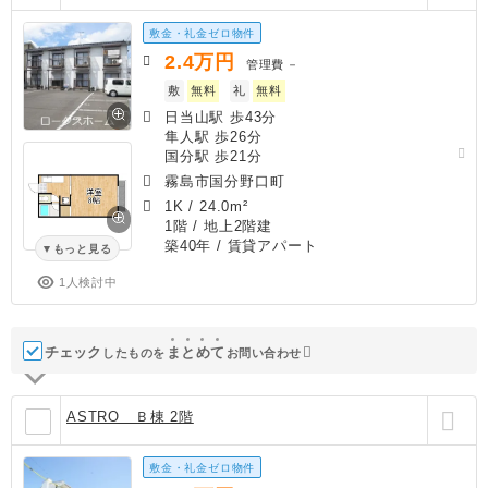
敷金・礼金ゼロ物件
2.4
万円
管理費
－
敷
無料
礼
無料
日当山駅 歩43分
隼人駅 歩26分
国分駅 歩21分
霧島市国分野口町
1K
/
24.0m²
1階 / 地上2階建
築40年
/ 賃貸アパート
もっと見る
1人検討中
チェック
ま
と
め
て
したものを
お問い合わせ
ASTRO Ｂ棟 2階
敷金・礼金ゼロ物件