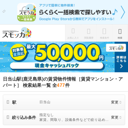
お気に入り
閲覧履歴
検索条件
検索
日当山駅(鹿児島県)の賃貸物件情報［賃貸マンション・ア
パート］ 検索結果一覧
全
477
件
駅
日当山
変更
指定なし
絞り込み条件
変更
家賃、間取り、設備条件などで絞り込めま
す