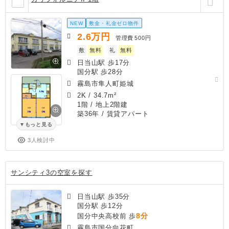
NEW
敷金・礼金ゼロ物件
2.6
万円
管理費
500円
敷
無料
礼
無料
日当山駅 歩17分
国分駅 歩28分
霧島市隼人町姫城
2K
/
34.7m²
1階 / 地上2階建
築36年
/ 賃貸アパート
もっと見る
3人検討中
サンシティ3の空室を探す
日当山駅 歩35分
国分駅 歩12分
8分
国分中央高校前 歩
霧島市国分向花町