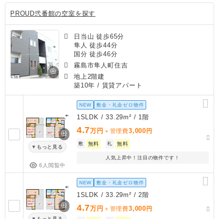
PROUD弐番館の空室を探す
日当山 徒歩65分
隼人 徒歩44分
国分 徒歩46分
霧島市隼人町住吉
地上2階建
築10年
/ 賃貸アパート
NEW
敷金・礼金ゼロ物件
1SLDK / 33.29m² / 1階
4.7
万円
3,000
＋管理費
円
敷
無料
礼
無料
もっと見る
人気上昇中！注目の物件です！
6人閲覧中
NEW
敷金・礼金ゼロ物件
1SLDK / 33.29m² / 2階
4.7
万円
3,000
＋管理費
円
もっと見る