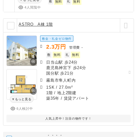
敷
無料
礼
無料
4人閲覧中
ASTRO A棟 1階
敷金・礼金ゼロ物件
2.3
万円
管理費
－
敷
無料
礼
無料
日当山駅 歩24分
鹿児島神宮下 歩24分
国分駅 歩21分
霧島市隼人町内
1SK
/
27.0m²
1階 / 地上2階建
築35年
/ 賃貸アパート
もっと見る
6人検討中
人気上昇中！注目の物件です！