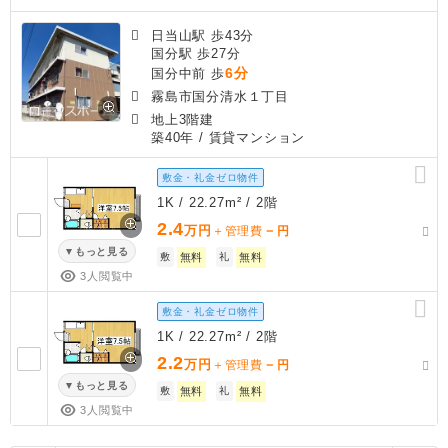
日当山駅 歩43分
国分駅 歩27分
6分
国分中前 歩
霧島市国分清水１丁目
地上3階建
築40年
/ 賃貸マンション
敷金・礼金ゼロ物件
1K / 22.27m² / 2階
2.4
万円
－
＋管理費
円
もっと見る
敷
無料
礼
無料
3人閲覧中
敷金・礼金ゼロ物件
1K / 22.27m² / 2階
2.2
万円
－
＋管理費
円
もっと見る
敷
無料
礼
無料
3人閲覧中