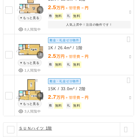
2.5
万円
－
＋管理費
円
敷
無料
礼
無料
もっと見る
人気上昇中！注目の物件です！
8人閲覧中
敷金・礼金ゼロ物件
1K / 26.4m² / 1階
2.5
万円
－
＋管理費
円
もっと見る
敷
無料
礼
無料
1人閲覧中
敷金・礼金ゼロ物件
1SK / 33.0m² / 2階
2.7
万円
－
＋管理費
円
もっと見る
敷
無料
礼
無料
3人閲覧中
ＳＵＮハイツ 1階