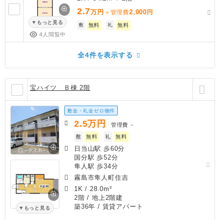
2.7
万円
2,000
＋管理費
円
もっと見る
敷
無料
礼
無料
4人閲覧中
全4件を表示する
宝ハイツ Ｂ棟 2階
敷金・礼金ゼロ物件
2.5
万円
管理費
－
敷
無料
礼
無料
日当山駅 歩60分
国分駅 歩52分
隼人駅 歩34分
霧島市隼人町住吉
1K
/
28.0m²
2階 / 地上2階建
築36年
/ 賃貸アパート
もっと見る