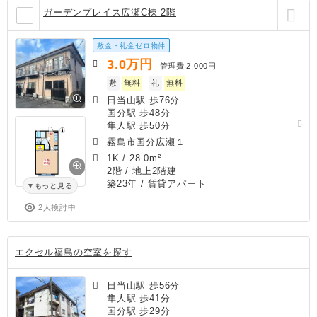
ガーデンプレイス広瀬C棟 2階
敷金・礼金ゼロ物件
3.0
万円
管理費
2,000円
敷
無料
礼
無料
日当山駅 歩76分
国分駅 歩48分
隼人駅 歩50分
霧島市国分広瀬１
1K
/
28.0m²
2階 / 地上2階建
築23年
/ 賃貸アパート
もっと見る
2人検討中
エクセル福島の空室を探す
日当山駅 歩56分
隼人駅 歩41分
国分駅 歩29分