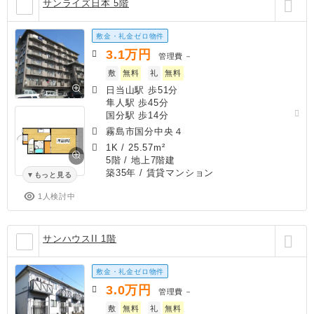
サンライズ日本 5階
敷金・礼金ゼロ物件
3.1
万円
管理費
－
敷
無料
礼
無料
日当山駅 歩51分
隼人駅 歩45分
国分駅 歩14分
霧島市国分中央４
1K
/
25.57m²
5階 / 地上7階建
築35年
/ 賃貸マンション
もっと見る
1人検討中
サンハウスII 1階
敷金・礼金ゼロ物件
3.0
万円
管理費
－
敷
無料
礼
無料