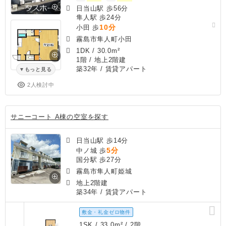
日当山駅 歩56分
隼人駅 歩24分
10分
小田 歩
霧島市隼人町小田
1DK
/
30.0m²
1階 / 地上2階建
築32年
/ 賃貸アパート
もっと見る
2人検討中
サニーコート A棟の空室を探す
日当山駅 歩14分
5分
中ノ城 歩
国分駅 歩27分
霧島市隼人町姫城
地上2階建
築34年
/ 賃貸アパート
敷金・礼金ゼロ物件
1SK / 33.0m² / 2階