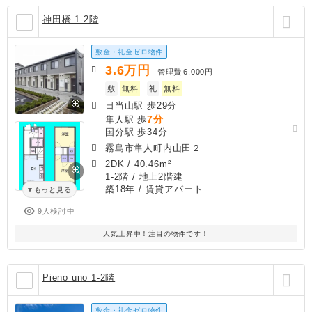
神田橋 1-2階
敷金・礼金ゼロ物件
3.6
万円
管理費
6,000円
敷
無料
礼
無料
日当山駅 歩29分
7分
隼人駅 歩
国分駅 歩34分
霧島市隼人町内山田２
2DK
/
40.46m²
1-2階 / 地上2階建
築18年
/ 賃貸アパート
もっと見る
9人検討中
人気上昇中！注目の物件です！
Pieno uno 1-2階
敷金・礼金ゼロ物件