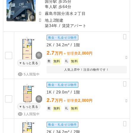
国分駅 歩35分
隼人駅 歩64分
霧島市国分清水２丁目
地上2階建
築34年
/ 賃貸アパート
敷金・礼金ゼロ物件
2K / 34.2m² / 1階
2.7
万円
2,000
＋管理費
円
敷
無料
礼
無料
もっと見る
人気上昇中！注目の物件です！
5人閲覧中
敷金・礼金ゼロ物件
1K / 29.0m² / 1階
2.7
万円
2,000
＋管理費
円
もっと見る
敷
無料
礼
無料
1人閲覧中
敷金・礼金ゼロ物件
2K / 34.2m² / 2階