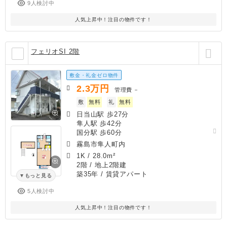
9人検討中
人気上昇中！注目の物件です！
フェリオSI 2階
敷金・礼金ゼロ物件
2.3
万円
管理費
－
敷
無料
礼
無料
日当山駅 歩27分
隼人駅 歩42分
国分駅 歩60分
霧島市隼人町内
1K
/
28.0m²
2階 / 地上2階建
築35年
/ 賃貸アパート
もっと見る
5人検討中
人気上昇中！注目の物件です！