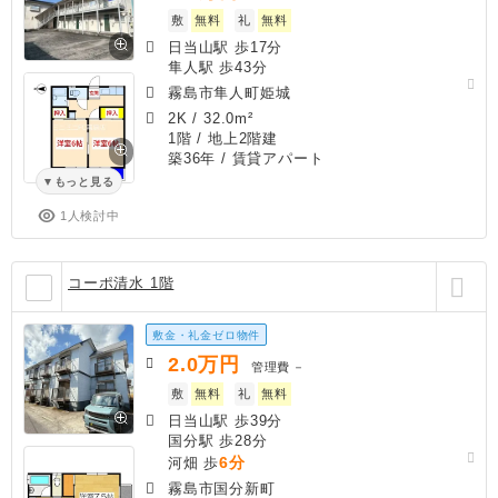
敷
無料
礼
無料
日当山駅 歩17分
隼人駅 歩43分
霧島市隼人町姫城
2K
/
32.0m²
1階 / 地上2階建
築36年
/ 賃貸アパート
もっと見る
1人検討中
コーポ清水 1階
敷金・礼金ゼロ物件
2.0
万円
管理費
－
敷
無料
礼
無料
日当山駅 歩39分
国分駅 歩28分
6分
河畑 歩
霧島市国分新町