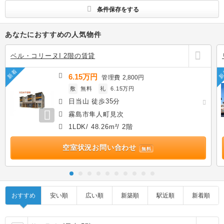
条件保存をする
あなたにおすすめの人気物件
ベル・コリーヌI 2階の賃貸
新着
新
6.15万円
管理費
2,800円
敷
無料
礼
6.15万円
日当山 徒歩35分
霧島市隼人町見次
1LDK/ 48.26m²/ 2階
空室状況お問い合わせ
無料
おすすめ
安い順
広い順
新築順
駅近順
新着順