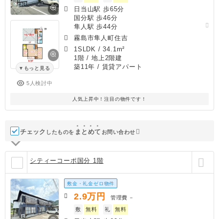
日当山駅 歩65分
国分駅 歩46分
隼人駅 歩44分
霧島市隼人町住吉
1SLDK
/
34.1m²
1階 / 地上2階建
築11年
/ 賃貸アパート
もっと見る
5人検討中
人気上昇中！注目の物件です！
チェック
ま
と
め
て
したものを
お問い合わせ
シティーコーポ国分 1階
敷金・礼金ゼロ物件
2.9
万円
管理費
－
敷
無料
礼
無料