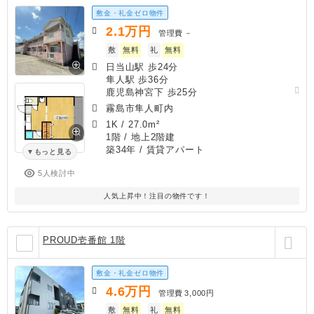
敷金・礼金ゼロ物件
2.1
万円
管理費
－
敷
無料
礼
無料
日当山駅 歩24分
隼人駅 歩36分
鹿児島神宮下 歩25分
霧島市隼人町内
1K
/
27.0m²
1階 / 地上2階建
築34年
/ 賃貸アパート
もっと見る
5人検討中
人気上昇中！注目の物件です！
PROUD壱番館 1階
敷金・礼金ゼロ物件
4.6
万円
管理費
3,000円
敷
無料
礼
無料