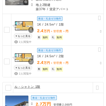
地上2階建
築37年
/ 賃貸アパート
敷金・礼金ゼロ物件
1K / 24.5m² / 1階
2.4
万円
－
＋管理費
円
もっと見る
敷
無料
礼
無料
2人閲覧中
敷金・礼金ゼロ物件
1K / 24.5m² / 2階
2.4
万円
－
＋管理費
円
もっと見る
敷
無料
礼
無料
2人閲覧中
ル・シャトン 1階
敷金・礼金ゼロ物件
2.7
万円
管理費
2,000円