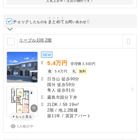
人気上昇中！注目の物件です！
チェック
ま
と
め
て
したものを
お問い合わせ
リーブル108 2階
NEW
5.4
万円
管理費
3,500円
敷
5.4万円
礼
無料
日当山 徒歩90分
国分 徒歩59分
隼人 徒歩81分
霧島市国分下井
2LDK
/
59.19m²
2階 / 地上2階建
築11年
/ 賃貸アパート
もっと見る
1人検討中