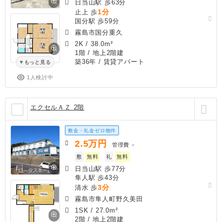
日当山駅 歩63分
1分
止上 歩
国分駅 歩59分
霧島市国分重久
2K
/
38.0m²
1階 / 地上2階建
築36年
/ 賃貸アパート
もっと見る
1人検討中
エクセルＡＺ 2階
敷金・礼金ゼロ物件
2.5
万円
管理費
－
敷
無料
礼
無料
日当山駅 歩77分
隼人駅 歩43分
3分
清水 歩
霧島市隼人町野久美田
1SK
/
27.0m²
2階 / 地上2階建