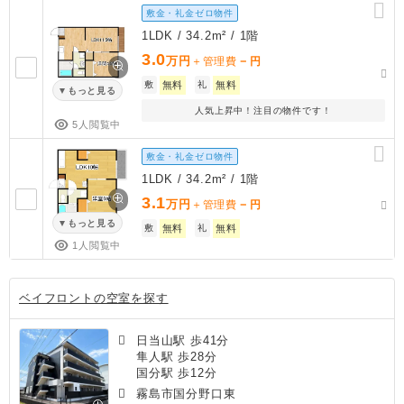
敷金・礼金ゼロ物件
1LDK / 34.2m² / 1階
3.0
万円
－
＋管理費
円
敷
無料
礼
無料
もっと見る
人気上昇中！注目の物件です！
5人閲覧中
敷金・礼金ゼロ物件
1LDK / 34.2m² / 1階
3.1
万円
－
＋管理費
円
もっと見る
敷
無料
礼
無料
1人閲覧中
ベイフロントの空室を探す
日当山駅 歩41分
隼人駅 歩28分
国分駅 歩12分
霧島市国分野口東