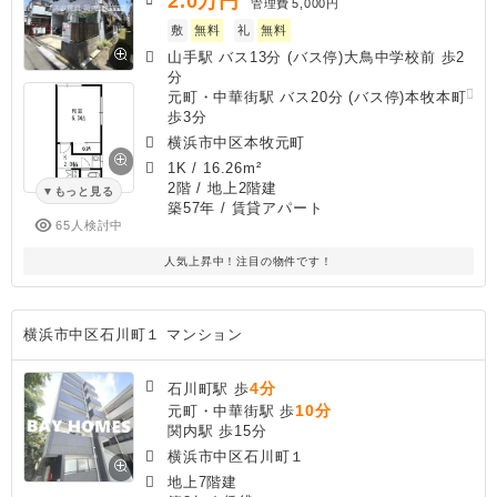
2.0
万円
管理費
5,000円
敷
無料
礼
無料
山手駅 バス13分 (バス停)大鳥中学校前 歩2
分
元町・中華街駅 バス20分 (バス停)本牧本町
歩3分
横浜市中区本牧元町
1K
/
16.26m²
2階 / 地上2階建
もっと見る
築57年
/ 賃貸アパート
65人検討中
人気上昇中！注目の物件です！
横浜市中区石川町１ マンション
4分
石川町駅 歩
10分
元町・中華街駅 歩
関内駅 歩15分
横浜市中区石川町１
地上7階建