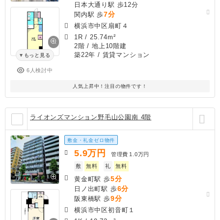
日本大通り駅 歩12分
7分
関内駅 歩
横浜市中区扇町４
1R
/
25.74m²
2階 / 地上10階建
築22年
/ 賃貸マンション
もっと見る
6人検討中
人気上昇中！注目の物件です！
ライオンズマンション野毛山公園南 4階
敷金・礼金ゼロ物件
5.9
万円
管理費
1.0万円
敷
無料
礼
無料
5分
黄金町駅 歩
6分
日ノ出町駅 歩
9分
阪東橋駅 歩
横浜市中区初音町１