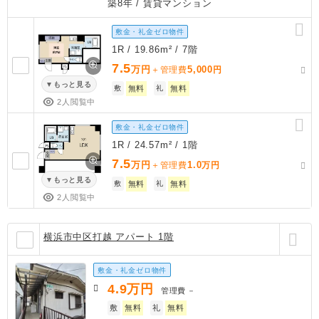
築8年
/ 賃貸マンション
敷金・礼金ゼロ物件
1R / 19.86m² / 7階
7.5
万円
5,000
＋管理費
円
もっと見る
敷
無料
礼
無料
2人閲覧中
敷金・礼金ゼロ物件
1R / 24.57m² / 1階
7.5
万円
1.0
＋管理費
万円
もっと見る
敷
無料
礼
無料
2人閲覧中
横浜市中区打越 アパート 1階
敷金・礼金ゼロ物件
4.9
万円
管理費
－
敷
無料
礼
無料