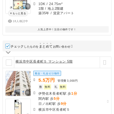
1DK
/
24.75m²
1階 / 地上2階建
築35年
/ 賃貸アパート
もっと見る
18人検討中
人気上昇中！注目の物件です！
チェック
ま
と
め
て
したものを
お問い合わせ
横浜市中区長者町５ マンション 5階
敷金・礼金ゼロ物件
5.5
万円
管理費
3,000円
敷
無料
礼
無料
1分
伊勢佐木長者町駅 歩
5分
関内駅 歩
9分
日ノ出町駅 歩
横浜市中区長者町５