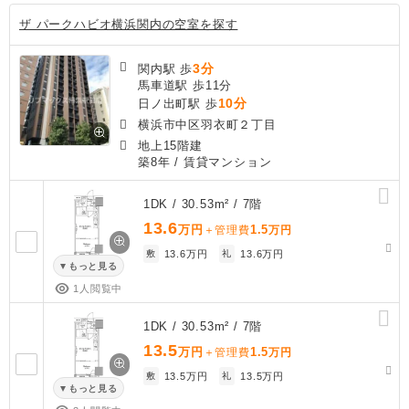
ザ パークハビオ横浜関内の空室を探す
3分
関内駅 歩
馬車道駅 歩11分
10分
日ノ出町駅 歩
横浜市中区羽衣町２丁目
地上15階建
築8年
/ 賃貸マンション
1DK / 30.53m² / 7階
13.6
万円
1.5
＋管理費
万円
敷
13.6万円
礼
13.6万円
もっと見る
1人閲覧中
1DK / 30.53m² / 7階
13.5
万円
1.5
＋管理費
万円
敷
13.5万円
礼
13.5万円
もっと見る