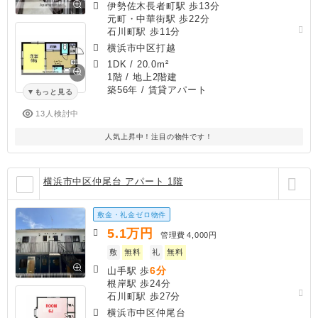
伊勢佐木長者町駅 歩13分
元町・中華街駅 歩22分
石川町駅 歩11分
横浜市中区打越
1DK
/
20.0m²
1階 / 地上2階建
築56年
/ 賃貸アパート
もっと見る
13人検討中
人気上昇中！注目の物件です！
横浜市中区仲尾台 アパート 1階
敷金・礼金ゼロ物件
5.1
万円
管理費
4,000円
敷
無料
礼
無料
6分
山手駅 歩
根岸駅 歩24分
石川町駅 歩27分
横浜市中区仲尾台