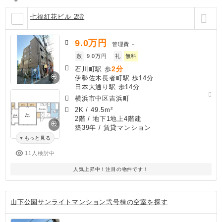
七福紅花ビル 2階
9.0
万円
管理費
－
敷
9.0万円
礼
無料
2分
石川町駅 歩
伊勢佐木長者町駅 歩14分
日本大通り駅 歩14分
横浜市中区吉浜町
2K
/
49.5m²
2階 / 地下1地上4階建
築39年
/ 賃貸マンション
もっと見る
11人検討中
人気上昇中！注目の物件です！
山下公園サンライトマンション弐号棟の空室を探す