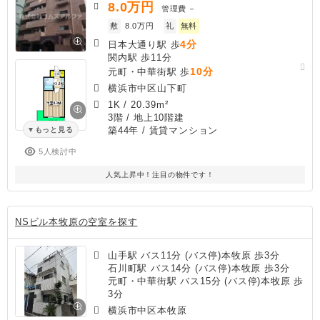
8.0
万円
管理費
－
敷
8.0万円
礼
無料
4分
日本大通り駅 歩
関内駅 歩11分
10分
元町・中華街駅 歩
横浜市中区山下町
1K
/
20.39m²
3階 / 地上10階建
築44年
/ 賃貸マンション
もっと見る
5人検討中
人気上昇中！注目の物件です！
NSビル本牧原の空室を探す
山手駅 バス11分 (バス停)本牧原 歩3分
石川町駅 バス14分 (バス停)本牧原 歩3分
元町・中華街駅 バス15分 (バス停)本牧原 歩
3分
横浜市中区本牧原