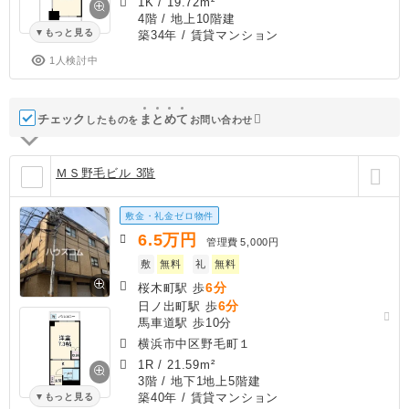
1K
/
19.72m²
4階 / 地上10階建
もっと見る
築34年
/ 賃貸マンション
1人検討中
チェック
ま
と
め
て
したものを
お問い合わせ
ＭＳ野毛ビル 3階
敷金・礼金ゼロ物件
6.5
万円
管理費
5,000円
敷
無料
礼
無料
6分
桜木町駅 歩
6分
日ノ出町駅 歩
馬車道駅 歩10分
横浜市中区野毛町１
1R
/
21.59m²
3階 / 地下1地上5階建
築40年
/ 賃貸マンション
もっと見る