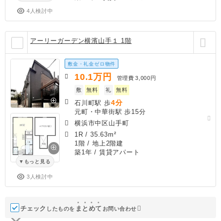
4人検討中
アーリーガーデン横濱山手１ 1階
敷金・礼金ゼロ物件
10.1
万円
管理費
3,000円
敷
無料
礼
無料
4分
石川町駅 歩
元町・中華街駅 歩15分
横浜市中区山手町
1R
/
35.63m²
1階 / 地上2階建
築1年
/ 賃貸アパート
もっと見る
3人検討中
チェック
ま
と
め
て
したものを
お問い合わせ