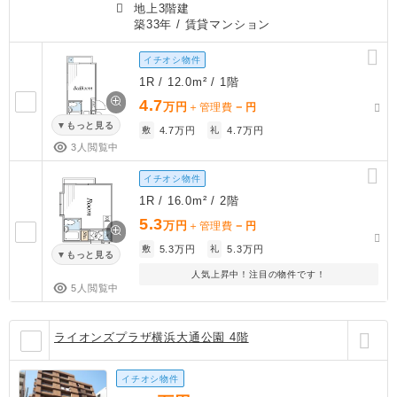
地上3階建
築33年
/ 賃貸マンション
イチオシ物件
1R / 12.0m² / 1階
4.7
万円
－
＋管理費
円
もっと見る
敷
4.7万円
礼
4.7万円
3人閲覧中
イチオシ物件
1R / 16.0m² / 2階
5.3
万円
－
＋管理費
円
敷
5.3万円
礼
5.3万円
もっと見る
人気上昇中！注目の物件です！
5人閲覧中
ライオンズプラザ横浜大通公園 4階
イチオシ物件