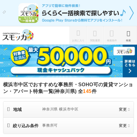
お気に入り
閲覧履歴
検索条件
検索
横浜市中区でおすすめな事務所・SOHO可の賃貸マンショ
ン・アパート特集一覧(神奈川県)
全
145
件
地域
神奈川県 横浜市中区
変更
絞り込み条件
事務所可
変更