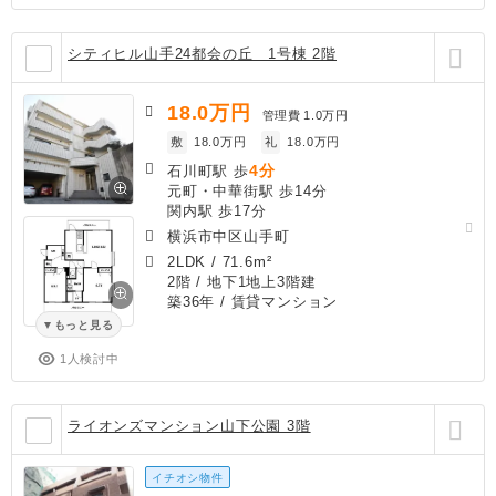
シティヒル山手24都会の丘 1号棟 2階
18.0
万円
管理費
1.0万円
敷
18.0万円
礼
18.0万円
4分
石川町駅 歩
元町・中華街駅 歩14分
関内駅 歩17分
横浜市中区山手町
2LDK
/
71.6m²
2階 / 地下1地上3階建
築36年
/ 賃貸マンション
もっと見る
1人検討中
ライオンズマンション山下公園 3階
イチオシ物件