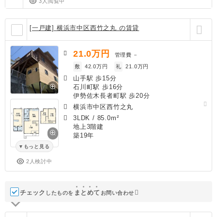
3人閲覧中
[一戸建] 横浜市中区西竹之丸 の賃貸
21.0
万円
管理費
－
敷
42.0万円
礼
21.0万円
山手駅 歩15分
石川町駅 歩16分
伊勢佐木長者町駅 歩20分
横浜市中区西竹之丸
3LDK
/
85.0m²
地上3階建
築19年
もっと見る
2人検討中
チェック
ま
と
め
て
したものを
お問い合わせ