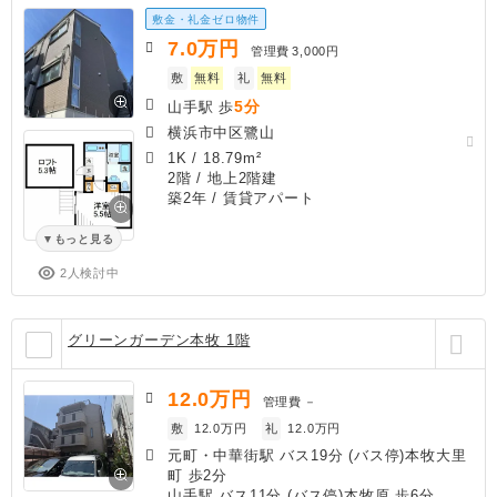
敷金・礼金ゼロ物件
7.0
万円
管理費
3,000円
敷
無料
礼
無料
5分
山手駅 歩
横浜市中区鷺山
1K
/
18.79m²
2階 / 地上2階建
築2年
/ 賃貸アパート
もっと見る
2人検討中
グリーンガーデン本牧 1階
12.0
万円
管理費
－
敷
12.0万円
礼
12.0万円
元町・中華街駅 バス19分 (バス停)本牧大里
町 歩2分
山手駅 バス11分 (バス停)本牧原 歩6分