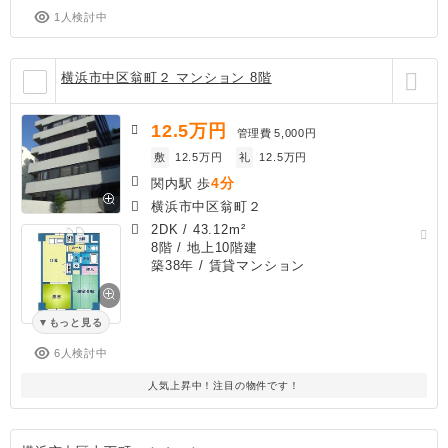
1人検討中
横浜市中区翁町２ マンション 8階
12.5
万円
管理費
5,000円
敷
12.5万円
礼
12.5万円
4分
関内駅 歩
横浜市中区翁町２
2DK
/
43.12m²
8階 / 地上10階建
築38年
/ 賃貸マンション
もっと見る
6人検討中
人気上昇中！注目の物件です！