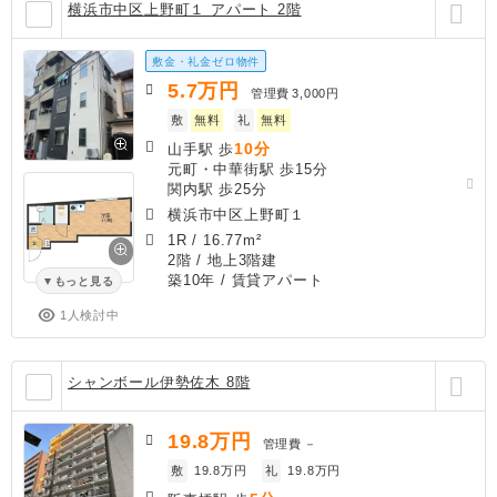
横浜市中区上野町１ アパート 2階
敷金・礼金ゼロ物件
5.7
万円
管理費
3,000円
敷
無料
礼
無料
10分
山手駅 歩
元町・中華街駅 歩15分
関内駅 歩25分
横浜市中区上野町１
1R
/
16.77m²
2階 / 地上3階建
築10年
/ 賃貸アパート
もっと見る
1人検討中
シャンボール伊勢佐木 8階
19.8
万円
管理費
－
敷
19.8万円
礼
19.8万円