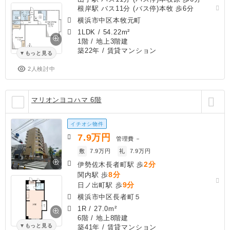
根岸駅 バス11分 (バス停)本牧 歩6分
横浜市中区本牧元町
1LDK
/
54.22m²
1階 / 地上3階建
築22年
/ 賃貸マンション
もっと見る
2人検討中
マリオンヨコハマ 6階
イチオシ物件
7.9
万円
管理費
－
敷
7.9万円
礼
7.9万円
2分
伊勢佐木長者町駅 歩
8分
関内駅 歩
9分
日ノ出町駅 歩
横浜市中区長者町５
1R
/
27.0m²
6階 / 地上8階建
もっと見る
築41年
/ 賃貸マンション