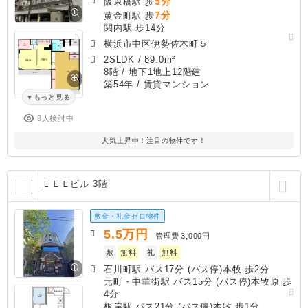
5分
阪東橋駅 歩
7分
黄金町駅 歩
関内駅 歩14分
横浜市中区伊勢佐木町５
2SLDK
/
89.0m²
8階 / 地下1地上12階建
築54年
/ 賃貸マンション
もっと見る
8人検討中
人気上昇中！注目の物件です！
ＬＥＥビル 3階
敷金・礼金ゼロ物件
5.5
万円
管理費
3,000円
敷
無料
礼
無料
石川町駅 バス17分 (バス停)本牧 歩2分
元町・中華街駅 バス15分 (バス停)本牧原 歩
4分
根岸駅 バス21分 (バス停)本牧 歩1分