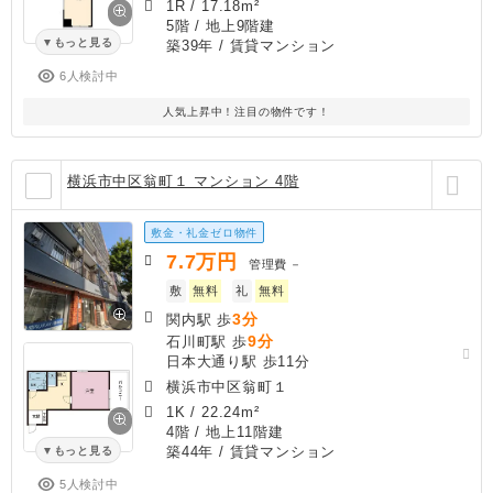
1R
/
17.18m²
5階 / 地上9階建
もっと見る
築39年
/ 賃貸マンション
6人検討中
人気上昇中！注目の物件です！
横浜市中区翁町１ マンション 4階
敷金・礼金ゼロ物件
7.7
万円
管理費
－
敷
無料
礼
無料
3分
関内駅 歩
9分
石川町駅 歩
日本大通り駅 歩11分
横浜市中区翁町１
1K
/
22.24m²
4階 / 地上11階建
築44年
/ 賃貸マンション
もっと見る
5人検討中