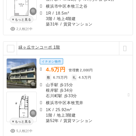
横浜市中区本牧三之谷
1R
/
18.5m²
3階 / 地上4階建
もっと見る
築31年
/ 賃貸マンション
2人検討中
緑ヶ丘サンコーポ 1階
イチオシ物件
4.5
万円
管理費
2,000円
敷
6.75万円
礼
4.5万円
山手駅 歩15分
根岸駅 歩34分
石川町駅 歩33分
横浜市中区本牧荒井
1K
/
25.92m²
1階 / 地上3階建
築52年
/ 賃貸マンション
もっと見る
5人検討中