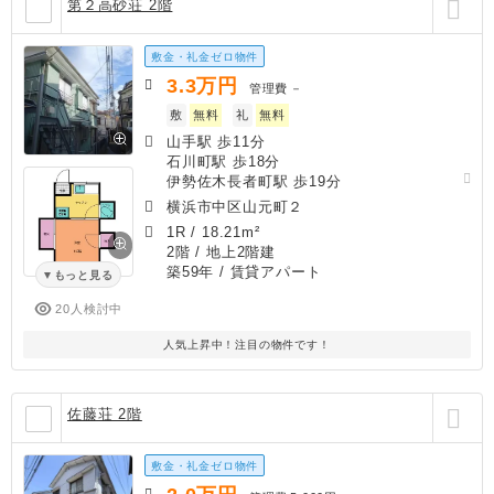
第２高砂荘 2階
敷金・礼金ゼロ物件
3.3
万円
管理費
－
敷
無料
礼
無料
山手駅 歩11分
石川町駅 歩18分
伊勢佐木長者町駅 歩19分
横浜市中区山元町２
1R
/
18.21m²
2階 / 地上2階建
築59年
/ 賃貸アパート
もっと見る
20人検討中
人気上昇中！注目の物件です！
佐藤荘 2階
敷金・礼金ゼロ物件