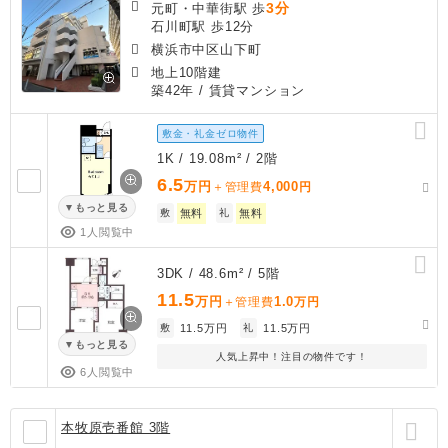
3分
元町・中華街駅 歩
石川町駅 歩12分
横浜市中区山下町
地上10階建
築42年
/ 賃貸マンション
敷金・礼金ゼロ物件
1K / 19.08m² / 2階
6.5
万円
4,000
＋管理費
円
もっと見る
敷
無料
礼
無料
1人閲覧中
3DK / 48.6m² / 5階
11.5
万円
1.0
＋管理費
万円
敷
11.5万円
礼
11.5万円
もっと見る
人気上昇中！注目の物件です！
6人閲覧中
本牧原壱番館 3階