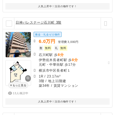
人気上昇中！注目の物件です！
日神パレステージ石川町 3階
敷金・礼金ゼロ物件
6.0
万円
管理費
3,000円
敷
無料
礼
無料
8分
石川町駅 歩
8分
伊勢佐木長者町駅 歩
元町・中華街駅 歩17分
横浜市中区長者町１
1R
/
23.17m²
3階 / 地上11階建
築34年
/ 賃貸マンション
もっと見る
13人検討中
人気上昇中！注目の物件です！