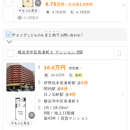
6.75
万円
1.0
＋管理費
万円
もっと見る
敷
6.75万円
礼
6.75万円
4人閲覧中
チェック
ま
と
め
て
したものを
お問い合わせ
横浜市中区長者町５ マンション 8階
10.0
万円
管理費
－
敷
20.0万円
礼
無料
2分
伊勢佐木長者町駅 歩
6分
関内駅 歩
9分
日ノ出町駅 歩
横浜市中区長者町５
1R
/
28.59m²
8階 / 地上11階建
築43年
/ 賃貸マンション
もっと見る