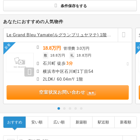
条件保存をする
あなたにおすすめの人気物件
Le Grand Bleu Yamate(ルグランブリュヤマテ) 1階の
賃貸
新着
新
18.8万円
管理費
3.0万円
敷
18.8万円
礼
18.8万円
石川町 徒歩
3分
横浜市中区石川町1丁目54
2LDK/ 60.04m²/ 1階
空室状況お問い合わせ
無料
おすすめ
安い順
広い順
新築順
駅近順
新着順