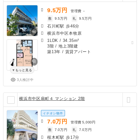
9.5
万円
管理費
－
敷
9.5万円
礼
9.5万円
石川町駅 歩46分
横浜市中区本牧原
1LDK
/
34.35m²
3階 / 地上3階建
築13年
/ 賃貸アパート
もっと見る
3人検討中
横浜市中区扇町４ マンション 2階
イチオシ物件
7.0
万円
管理費
5,000円
敷
7.0万円
礼
7.0万円
桜木町駅 歩17分