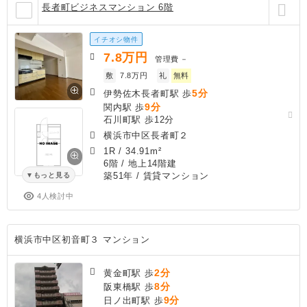
長者町ビジネスマンション 6階
イチオシ物件
7.8
万円
管理費
－
敷
7.8万円
礼
無料
5分
伊勢佐木長者町駅 歩
9分
関内駅 歩
石川町駅 歩12分
横浜市中区長者町２
1R
/
34.91m²
6階 / 地上14階建
築51年
/ 賃貸マンション
もっと見る
4人検討中
横浜市中区初音町３ マンション
2分
黄金町駅 歩
8分
阪東橋駅 歩
9分
日ノ出町駅 歩