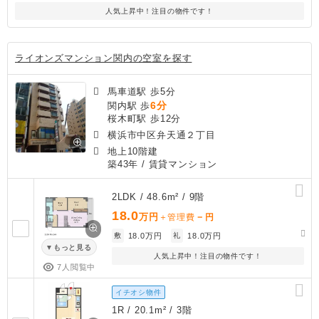
人気上昇中！注目の物件です！
ライオンズマンション関内の空室を探す
馬車道駅 歩5分
6分
関内駅 歩
桜木町駅 歩12分
横浜市中区弁天通２丁目
地上10階建
築43年
/ 賃貸マンション
2LDK / 48.6m² / 9階
18.0
万円
－
＋管理費
円
敷
18.0万円
礼
18.0万円
もっと見る
人気上昇中！注目の物件です！
7人閲覧中
イチオシ物件
1R / 20.1m² / 3階