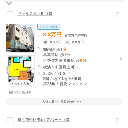
ヴァルス尾上町 2階
イチオシ物件
8.8
万円
管理費
2,000円
敷
8.8万円
礼
8.8万円
1分
関内駅 歩
馬車道駅 歩7分
8分
伊勢佐木長者町駅 歩
横浜市中区尾上町３
1LDK
/
31.3m²
2階 / 地下1地上5階建
築23年
/ 賃貸マンション
もっと見る
52人検討中
人気上昇中！注目の物件です！
横浜市中区鷺山 アパート 2階