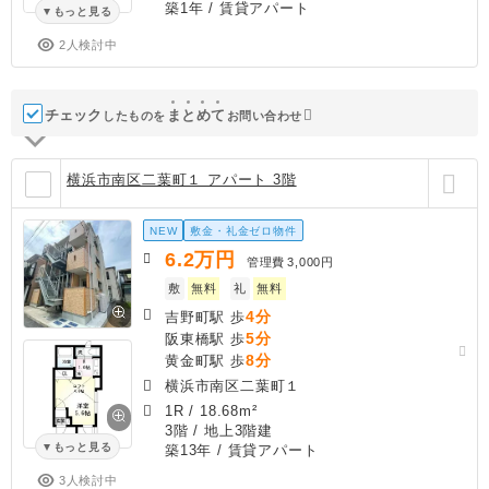
築1年
/ 賃貸アパート
もっと見る
2人検討中
チェック
ま
と
め
て
したものを
お問い合わせ
横浜市南区二葉町１ アパート 3階
NEW
敷金・礼金ゼロ物件
6.2
万円
管理費
3,000円
敷
無料
礼
無料
4分
吉野町駅 歩
5分
阪東橋駅 歩
8分
黄金町駅 歩
横浜市南区二葉町１
1R
/
18.68m²
3階 / 地上3階建
もっと見る
築13年
/ 賃貸アパート
3人検討中