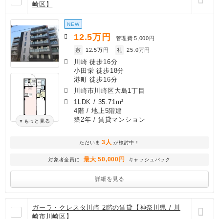
崎区】
NEW
12.5
万円
管理費
5,000円
敷
12.5万円
礼
25.0万円
川崎 徒歩16分
小田栄 徒歩18分
港町 徒歩16分
川崎市川崎区大島1丁目
1LDK
/
35.71m²
4階 / 地上5階建
築2年
/ 賃貸マンション
もっと見る
3人
ただいま
が検討中！
最大 50,000円
対象者全員に
キャッシュバック
詳細を見る
ガーラ・クレスタ川崎 2階の賃貸【神奈川県 / 川
崎市川崎区】