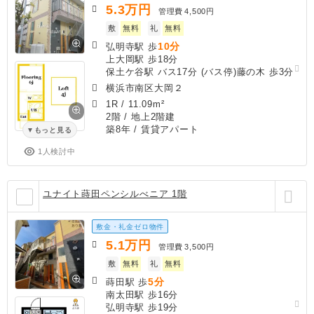
5.3
万円
管理費
4,500円
敷
無料
礼
無料
10分
弘明寺駅 歩
上大岡駅 歩18分
保土ケ谷駅 バス17分 (バス停)藤の木 歩3分
横浜市南区大岡２
1R
/
11.09m²
2階 / 地上2階建
築8年
/ 賃貸アパート
もっと見る
1人検討中
ユナイト蒔田ペンシルべニア 1階
敷金・礼金ゼロ物件
5.1
万円
管理費
3,500円
敷
無料
礼
無料
5分
蒔田駅 歩
南太田駅 歩16分
弘明寺駅 歩19分