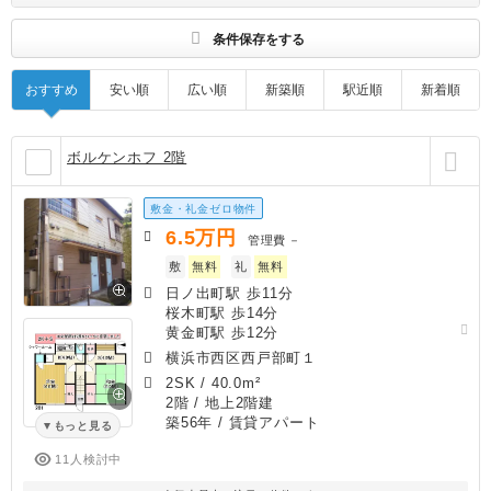
条件保存をする
おすすめ
安い順
広い順
新築順
駅近順
新着順
ボルケンホフ 2階
敷金・礼金ゼロ物件
6.5
万円
管理費
－
敷
無料
礼
無料
日ノ出町駅 歩11分
桜木町駅 歩14分
黄金町駅 歩12分
横浜市西区西戸部町１
2SK
/
40.0m²
2階 / 地上2階建
築56年
/ 賃貸アパート
もっと見る
11人検討中