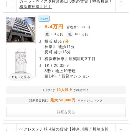
ガーラ・ヴィスタ横濱西口 8階の賃貸【神奈川県 /
横浜市神奈川区】
NEW
8.4
万円
管理費
9,000円
敷
8.4万円
礼
16.8万円
横浜 徒歩
7分
神奈川 徒歩11分
反町 徒歩13分
横浜市神奈川区鶴屋町3丁目
1K
/
20.03m²
8階 / 地上10階建
築14年
/ 賃貸マンション
もっと見る
10人以上
ただいま
が検討中！
最大 50,000円
対象者全員に
キャッシュバック
詳細を見る
ベアレステ川崎 4階の賃貸【神奈川県 / 川崎市川