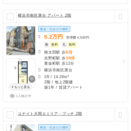
横浜市南区庚台 アパート 2階
敷金・礼金ゼロ物件
5.2
万円
管理費
4,500円
敷
無料
礼
無料
6分
南太田駅 歩
10分
吉野町駅 歩
黄金町駅 歩12分
横浜市南区庚台
1R
/
14.28m²
2階 / 地上2階建
築1年
/ 賃貸アパート
もっと見る
1人検討中
ユナイト大岡エミリア・プッチ 2階
敷金・礼金ゼロ物件