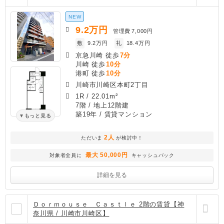
NEW
9.2
万円
管理費
7,000円
敷
9.2万円
礼
18.4万円
京急川崎 徒歩
7分
川崎 徒歩
10分
港町 徒歩
10分
川崎市川崎区本町2丁目
1R
/
22.01m²
7階 / 地上12階建
築19年
/ 賃貸マンション
もっと見る
2人
ただいま
が検討中！
最大 50,000円
対象者全員に
キャッシュバック
詳細を見る
Ｄｏｒｍｏｕｓｅ Ｃａｓｔｌｅ 2階の賃貸【神
奈川県 / 川崎市川崎区】