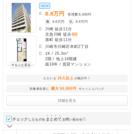
NEW
8.8
万円
管理費
8,000円
敷
8.8万円
礼
8.8万円
川崎 徒歩11分
京急川崎 徒歩
8分
港町 徒歩11分
川崎市川崎区本町2丁目
1K
/
25.3m²
2階 / 地上14階建
築16年
/ 賃貸マンション
もっと見る
10人以上
ただいま
が検討中！
最大 50,000円
対象者全員に
キャッシュバック
詳細を見る
チェック
ま
と
め
て
したものを
お問い合わせ