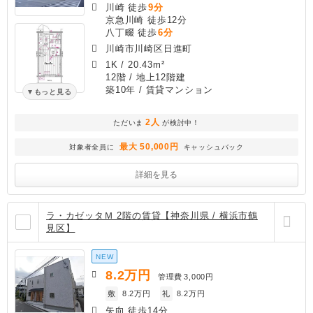
川崎 徒歩
9分
京急川崎 徒歩12分
八丁畷 徒歩
6分
川崎市川崎区日進町
1K
/
20.43m²
12階 / 地上12階建
築10年
/ 賃貸マンション
もっと見る
2人
ただいま
が検討中！
最大 50,000円
対象者全員に
キャッシュバック
詳細を見る
ラ・カゼッタＭ 2階の賃貸【神奈川県 / 横浜市鶴
見区】
NEW
8.2
万円
管理費
3,000円
敷
8.2万円
礼
8.2万円
矢向 徒歩14分