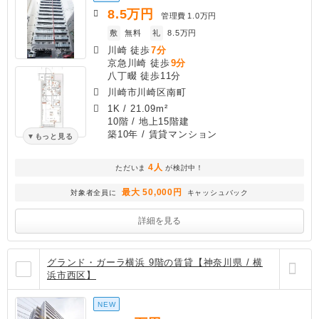
8.5
万円
管理費
1.0万円
敷
無料
礼
8.5万円
川崎 徒歩
7分
京急川崎 徒歩
9分
八丁畷 徒歩11分
川崎市川崎区南町
1K
/
21.09m²
10階 / 地上15階建
築10年
/ 賃貸マンション
もっと見る
4人
ただいま
が検討中！
最大 50,000円
対象者全員に
キャッシュバック
詳細を見る
グランド・ガーラ横浜 9階の賃貸【神奈川県 / 横
浜市西区】
NEW