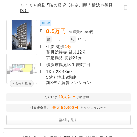
Ｏｒｇｅ鶴見 5階の賃貸【神奈川県 / 横浜市鶴見
区】
NEW
8.5
万円
管理費
5,000円
敷
8.5万円
礼
17.0万円
生麦 徒歩
1分
花月総持寺 徒歩12分
京急鶴見 徒歩24分
横浜市鶴見区生麦3丁目
1K
/
23.46m²
5階 / 地上9階建
築8年
/ 賃貸マンション
もっと見る
10人以上
ただいま
が検討中！
最大 50,000円
対象者全員に
キャッシュバック
詳細を見る