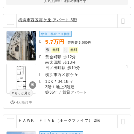
人気上昇中！注目の物件です！
横浜市西区霞ケ丘 アパート 3階
敷金・礼金ゼロ物件
5.7
万円
管理費
3,000円
敷
無料
礼
無料
黄金町駅 歩12分
南太田駅 歩13分
日ノ出町駅 歩19分
横浜市西区霞ケ丘
1DK
/
34.18m²
3階 / 地上3階建
築36年
/ 賃貸アパート
もっと見る
4人検討中
ＨＡＷＫ ＦＩＶＥ（ホークファイブ） 2階