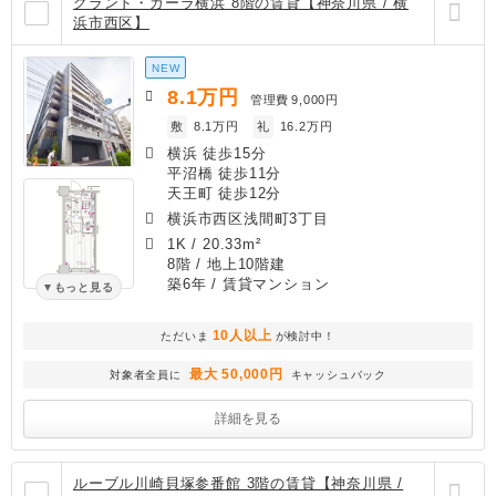
グランド・ガーラ横浜 8階の賃貸【神奈川県 / 横
浜市西区】
NEW
8.1
万円
管理費
9,000円
敷
8.1万円
礼
16.2万円
横浜 徒歩15分
平沼橋 徒歩11分
天王町 徒歩12分
横浜市西区浅間町3丁目
1K
/
20.33m²
8階 / 地上10階建
築6年
/ 賃貸マンション
もっと見る
10人以上
ただいま
が検討中！
最大 50,000円
対象者全員に
キャッシュバック
詳細を見る
ルーブル川崎貝塚参番館 3階の賃貸【神奈川県 /