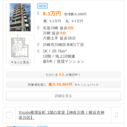
NEW
9.1
万円
管理費
8,000円
敷
9.1万円
礼
9.1万円
京急川崎 徒歩
6分
川崎 徒歩
9分
六郷土手 徒歩16分
川崎市川崎区本町1丁目
1K
/
20.76m²
10階 / 地上10階建
築5年
/ 賃貸マンション
もっと見る
4人
ただいま
が検討中！
最大 50,000円
対象者全員に
キャッシュバック
詳細を見る
Vicolo横濱反町 1階の賃貸【神奈川県 / 横浜市神
奈川区】