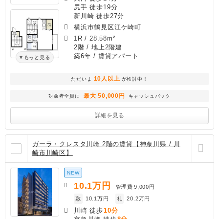
尻手 徒歩19分
新川崎 徒歩27分
横浜市鶴見区江ケ崎町
1R
/
28.58m²
2階 / 地上2階建
築6年
/ 賃貸アパート
もっと見る
10人以上
ただいま
が検討中！
最大 50,000円
対象者全員に
キャッシュバック
詳細を見る
ガーラ・クレスタ川崎 2階の賃貸【神奈川県 / 川
崎市川崎区】
NEW
10.1
万円
管理費
9,000円
敷
10.1万円
礼
20.2万円
川崎 徒歩
10分