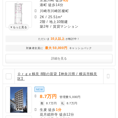
京急川崎 徒歩
8分
港町 徒歩14分
川崎市川崎区榎町
2K
/
25.51m²
2階 / 地上10階建
築2年
/ 賃貸マンション
もっと見る
10人以上
ただいま
が検討中！
最大 50,000円
対象者全員に
キャッシュバック
詳細を見る
Ｏｒｇｅ鶴見 8階の賃貸【神奈川県 / 横浜市鶴見
区】
NEW
8.7
万円
管理費
5,000円
敷
8.7万円
礼
8.7万円
生麦 徒歩
1分
花月総持寺 徒歩12分