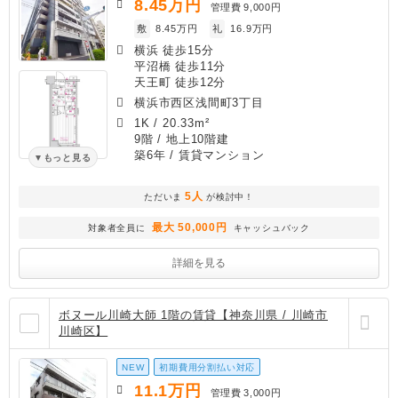
8.45
万円
管理費
9,000円
敷
8.45万円
礼
16.9万円
横浜 徒歩15分
平沼橋 徒歩11分
天王町 徒歩12分
横浜市西区浅間町3丁目
1K
/
20.33m²
9階 / 地上10階建
築6年
/ 賃貸マンション
もっと見る
5人
ただいま
が検討中！
最大 50,000円
対象者全員に
キャッシュバック
詳細を見る
ボヌール川崎大師 1階の賃貸【神奈川県 / 川崎市
川崎区】
NEW
初期費用分割払い対応
11.1
万円
管理費
3,000円