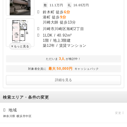
敷
11.1万円
礼
16.65万円
鈴木町 徒歩
6分
港町 徒歩
9分
川崎大師 徒歩13分
川崎市川崎区旭町2丁目
1LDK
/
40.92m²
1階 / 地上3階建
築12年
/ 賃貸マンション
もっと見る
3人
ただいま
が検討中！
最大 50,000円
対象者全員に
キャッシュバック
詳細を見る
検索エリア・条件の変更
地域
変更
神奈川県 横浜市中区