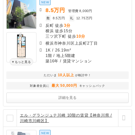
NEW
8.5
万円
管理費
8,000円
敷
8.5万円
礼
12.75万円
反町 徒歩
3分
横浜 徒歩15分
三ツ沢下町 徒歩
10分
横浜市神奈川区上反町2丁目
1K
/
26.19m²
1階 / 地上5階建
築16年
/ 賃貸マンション
もっと見る
10人以上
ただいま
が検討中！
最大 50,000円
対象者全員に
キャッシュバック
詳細を見る
エル・グランジュテ川崎 10階の賃貸【神奈川県 /
川崎市川崎区】
NEW