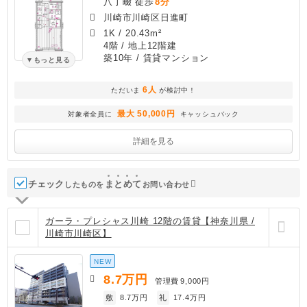
八丁畷 徒歩
8分
川崎市川崎区日進町
1K
/
20.43m²
4階 / 地上12階建
築10年
/ 賃貸マンション
もっと見る
6人
ただいま
が検討中！
最大 50,000円
対象者全員に
キャッシュバック
詳細を見る
チェック
ま
と
め
て
したものを
お問い合わせ
ガーラ・プレシャス川崎 12階の賃貸【神奈川県 /
川崎市川崎区】
NEW
8.7
万円
管理費
9,000円
敷
8.7万円
礼
17.4万円