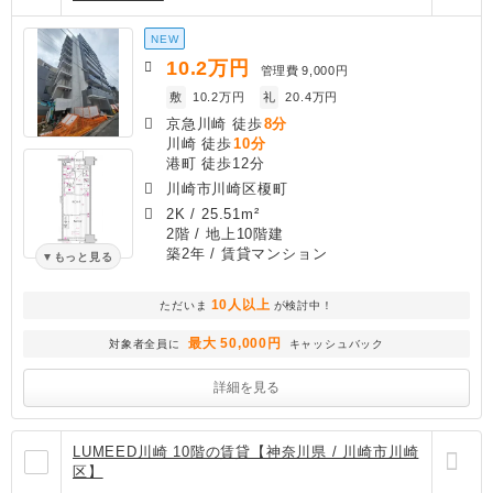
NEW
10.2
万円
管理費
9,000円
敷
10.2万円
礼
20.4万円
京急川崎 徒歩
8分
川崎 徒歩
10分
港町 徒歩12分
川崎市川崎区榎町
2K
/
25.51m²
2階 / 地上10階建
築2年
/ 賃貸マンション
もっと見る
10人以上
ただいま
が検討中！
最大 50,000円
対象者全員に
キャッシュバック
詳細を見る
LUMEED川崎 10階の賃貸【神奈川県 / 川崎市川崎
区】