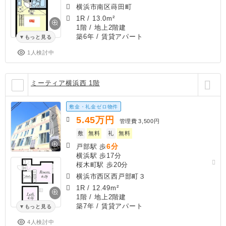
横浜市南区蒔田町
1R
/
13.0m²
1階 / 地上2階建
築6年
/ 賃貸アパート
もっと見る
1人検討中
ミーティア横浜西 1階
敷金・礼金ゼロ物件
5.45
万円
管理費
3,500円
敷
無料
礼
無料
6分
戸部駅 歩
横浜駅 歩17分
桜木町駅 歩20分
横浜市西区西戸部町３
1R
/
12.49m²
1階 / 地上2階建
築7年
/ 賃貸アパート
もっと見る
4人検討中