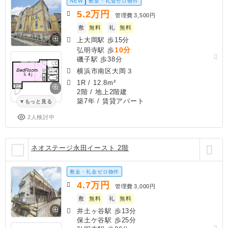
NEW
敷金・礼金ゼロ物件
5.2
万円
管理費
3,500円
敷
無料
礼
無料
上大岡駅 歩15分
10分
弘明寺駅 歩
磯子駅 歩38分
横浜市南区大岡３
1R
/
12.8m²
2階 / 地上2階建
築7年
/ 賃貸アパート
もっと見る
2人検討中
ネオステージ永田イースト 2階
敷金・礼金ゼロ物件
4.7
万円
管理費
3,000円
敷
無料
礼
無料
井土ヶ谷駅 歩13分
保土ケ谷駅 歩25分