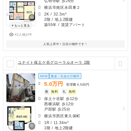
弘明寺駅 歩26分
横浜市南区永田東２
2K
/
32.3m²
2階 / 地上2階建
築55年
/ 賃貸アパート
もっと見る
42人検討中
人気上昇中！注目の物件です！
ユナイト保土ケ谷グローラルオーラ 1階
NEW
敷金・礼金ゼロ物件
5.0
万円
管理費
4,500円
敷
無料
礼
無料
保土ケ谷駅 歩12分
西横浜駅 歩12分
戸部駅 歩25分
横浜市西区東久保町
1R
/
11.34m²
1階 / 地上2階建