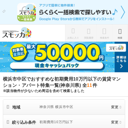
お気に入り
閲覧履歴
検索条件
検索
横浜市中区でおすすめな初期費用10万円以下の賃貸マン
ション・アパート特集一覧(神奈川県)
全
11
件
※該当物件が少ないため周辺を含めて検索しました
地域
神奈川県 横浜市中区
変更
絞り込み条件
初期費用10万円以下
変更