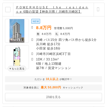
ＰＯＷＥＲＨＯＵＳＥ ｔｈｅ ｒｅｓｉｄｅｎ
ｃｅ 6階の賃貸【神奈川県 / 川崎市川崎区】
NEW
8.8
万円
管理費
5,000円
敷
8.8万円
礼
8.8万円
川崎 バス15分 四ツ角バス停から徒歩1分
浜川崎 徒歩17分
小田栄 徒歩18分
川崎市川崎区浜町3丁目
1DK
/
33.13m²
6階 / 地上13階建
築7年
/ 賃貸マンション
もっと見る
10人以上
ただいま
が検討中！
最大 50,000円
対象者全員に
キャッシュバック
詳細を見る