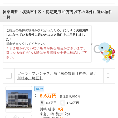
神奈川県・横浜市中区・初期費用10万円以下の条件に近い物件
一覧
ご指定の条件の物件が少なかったため、代わりに
現在お探
しになっている条件に近いオススメ物件をご用意しまし
た！
是非チェックしてください。
＊引き継がれていない条件がある場合がございます。
気になる物件がある際は物件情報を十分に確認して下
さい。
ガーラ・プレシャス川崎 4階の賃貸【神奈川県 /
川崎市川崎区】
NEW
8.6
万円
管理費
9,000円
敷
8.6万円
礼
17.2万円
川崎 徒歩
10分
京急川崎 徒歩12分