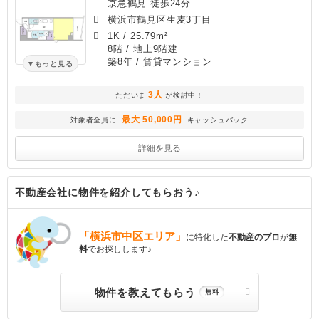
京急鶴見 徒歩24分
横浜市鶴見区生麦3丁目
1K
/
25.79m²
8階 / 地上9階建
築8年
/ 賃貸マンション
もっと見る
3人
ただいま
が検討中！
最大 50,000円
対象者全員に
キャッシュバック
詳細を見る
不動産会社に物件を紹介してもらおう♪
「横浜市中区エリア」
に特化した
不動産のプロ
が
無
料
でお探しします♪
物件を教えてもらう
無料