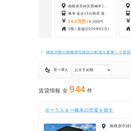
相模原市緑区西橋本1丁目10-13
橋本 徒歩14分
相原 徒歩27分
南橋本 
14.1
万円
/ 6,000円
3階 /
新築(2026年03月)
神奈川県の相模原市緑区の町域を変更して賃貸
並べ替え
944
賃貸情報 全
件
ポーラスター橋本の空室を探す
相模原市緑