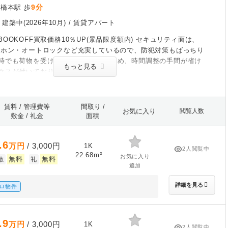
9分
橋本駅 歩
/
建築中(2026年10月)
/ 賃貸アパート
OOKOFF買取価格10％UP(景品限度額内) セキュリティ面は、
ーホン・オートロックなど充実しているので、防犯対策もばっちり
時でも荷物を受け取ることができるため、時間調整の手間が省け
もっと見る
クスが付いております。
賃料 / 管理費等
間取り /
お気に入り
閲覧人数
敷金 / 礼金
面積
.6
万円
/ 3,000円
1K
2人閲覧中
22.68m²
お気に入り
無料
無料
敷
礼
追加
詳細を見る
ロ物件
.9
万円
/ 3,000円
1K
2人閲覧中