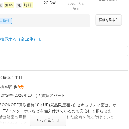
22.5m²
お気に入り
無料
無料
敷
礼
追加
詳細を見る
ロ物件
件表示する（全12件）
区橋本４丁目
9分
橋本駅 歩
/
建築中(2026年10月)
/ 賃貸アパート
OOKOFF買取価格10％UP(景品限度額内) セキュリティ面は、オ
・TVインターホンなどを備え付けているので安心して暮らせま
備は浴室乾燥機・洗面所独立など充実した設備を備え付けていま
もっと見る
当日からインターネットが使えます。