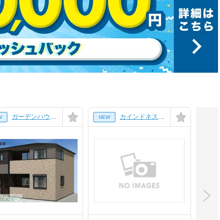
ガーデンハウスＨ Ⅱ[101号室]
カインドネス橋本Ｅａｓｔ[104号室]
W
NEW