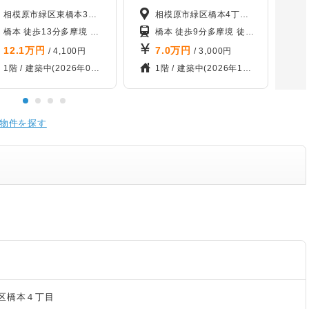
相模原市緑区東橋本3丁目11-6
相模原市緑区橋本4丁目14-9
徒歩27分
橋本 徒歩13分
多摩境 徒歩19分
南橋本 徒歩31分
橋本 徒歩9分
多摩境 徒歩25分
相原 徒
12.1
万円
7.0
万円
/ 4,100円
/ 3,000円
1階 /
建築中(2026年09月)
1階 /
建築中(2026年10月)
物件を探す
区橋本４丁目