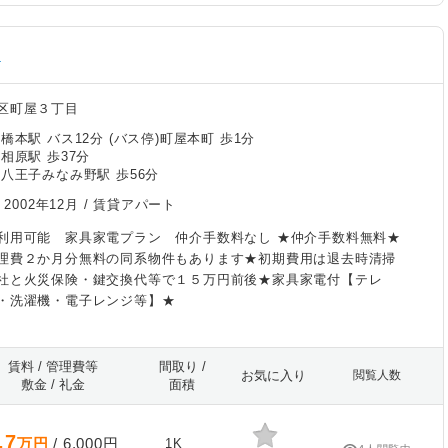
す
区町屋３丁目
橋本駅 バス12分 (バス停)町屋本町 歩1分
相原駅 歩37分
/八王子みなみ野駅 歩56分
/
2002年12月
/ 賃貸アパート
利用可能 家具家電プラン 仲介手数料なし ★仲介手数料無料★
理費２か月分無料の同系物件もあります★初期費用は退去時清掃
社と火災保険・鍵交換代等で１５万円前後★家具家電付【テレ
・洗濯機・電子レンジ等】★
賃料 / 管理費等
間取り /
お気に入り
閲覧人数
敷金 / 礼金
面積
.7
万円
/ 6,000円
1K