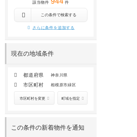
944
該当物件
件
相模原市緑区橋本4丁目4-15-1(未定)
相模原市緑区橋本5
歩28分
橋本 徒歩9分
多摩境 徒歩23分
橋本 徒歩9分
相原 徒歩22分
この条件で検索する
6.7
万円
9.6
万円
/ 5,000円
/ 4,000円
さらに条件を追加する
2階 /
建築中(2026年09月)
3階 /
2024年11月
現在の地域条件
都道府県
神奈川県
市区町村
相模原市緑区
市区町村を変更
町域を指定
この条件の新着物件を通知