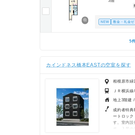
3階
NEW
敷金・礼金ゼ
5
カインドネス橋本EASTの空室を探す
相模原市緑
ＪＲ横浜線/
地上3階建 
成約者特典B
ートロック
す。室内設
す。入居の