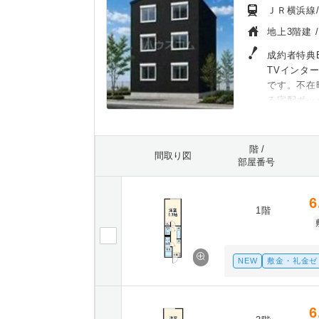
ＪＲ横浜線/
地上3階建 
成約者特典B
TVインタ
です。不在
る宅配ボッ
階 /
間取り図
部屋番号
6
1階
NEW
敷金・礼金ゼ
6