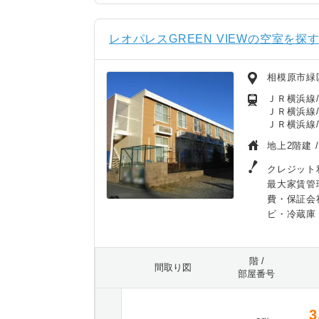
レオパレスGREEN VIEWの空室を探
相模原市緑
ＪＲ横浜線/
ＪＲ横浜線/
ＪＲ横浜線
地上2階建 
クレジット
最大家賃管
費・保証会
ビ・冷蔵庫
階 /
間取り図
部屋番号
3