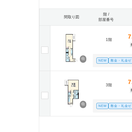
階 /
間取り図
部屋番号
7
1階
NEW
敷金・礼金ゼ
7
3階
NEW
敷金・礼金ゼ