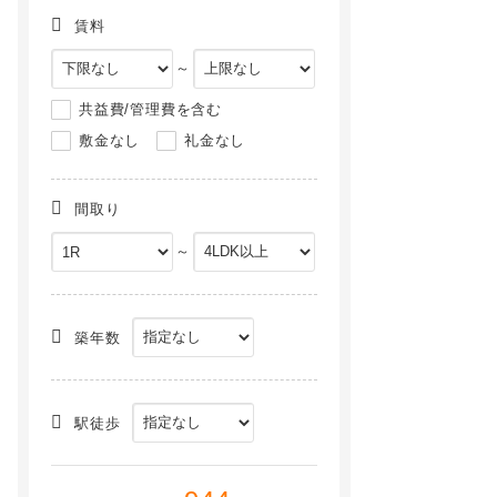
賃料
～
共益費/管理費を含む
敷金なし
礼金なし
間取り
～
ベイルームステラ橋本[201号室]
Ｒｅｔｒｏ ｈａｓｈｉｍｏｔｏ（レトロハシモト）[301号室]
NEW
NEW
築年数
駅徒歩