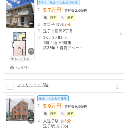
NEW
敷金・礼金ゼロ物件
5.7
万円
管理費
2,000円
敷
無料
礼
無料
東逗子 徒歩
7分
逗子市沼間2丁目
1K
/
29.81m²
1階 / 地上2階建
築33年
/ 賃貸アパート
もっと見る
4人検討中
チェリーコア 3階
敷金・礼金ゼロ物件
5.9
万円
管理費
9,000円
敷
無料
礼
無料
3分
東逗子駅 歩
逗子駅 歩23分