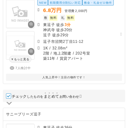
NEW
初期費用分割払い対応
敷金・礼金ゼロ物件
6.8
万円
管理費
2,000円
敷
無料
礼
無料
東逗子 徒歩
3分
神武寺 徒歩20分
逗子 徒歩29分
逗子市沼間2丁目11-12
1K
/
32.08m²
2階 / 地上2階建 / 202号室
築11年
/ 賃貸アパート
もっと見る
7人検討中
人気上昇中！注目の物件です！
チェック
ま
と
め
て
したものを
お問い合わせ
サニーブリーズ逗子
東逗子 徒歩36分