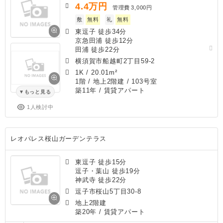
4.4
万円
管理費
3,000円
敷
無料
礼
無料
東逗子 徒歩34分
京急田浦 徒歩12分
田浦 徒歩22分
横須賀市船越町2丁目59-2
1K
/
20.01m²
1階 / 地上2階建 / 103号室
築11年
/ 賃貸アパート
もっと見る
1人検討中
レオパレス桜山ガーデンテラス
東逗子 徒歩15分
逗子・葉山 徒歩19分
神武寺 徒歩22分
逗子市桜山5丁目30-8
地上2階建
築20年
/ 賃貸アパート