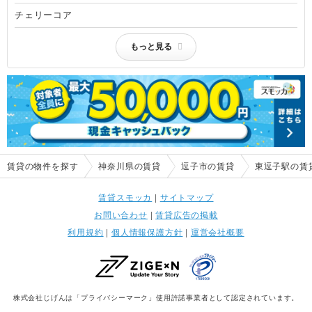
チェリーコア
もっと見る
賃貸の物件を探す
神奈川県の賃貸
逗子市の賃貸
東逗子駅の賃
賃貸スモッカ
|
サイトマップ
お問い合わせ
|
賃貸広告の掲載
利用規約
|
個人情報保護方針
|
運営会社概要
株式会社じげんは「プライバシーマーク」使用許諾事業者として認定されています。