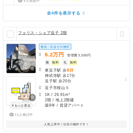
4人閲覧中
全4件を表示する
フェリス・シェア逗子 2階
敷金・礼金ゼロ物件
6.2
万円
管理費
3,000円
敷
無料
礼
無料
8分
東逗子駅 歩
神武寺駅 歩17分
逗子駅 歩20分
逗子市桜山５
1K
/
26.91m²
2階 / 地上2階建
築9年
/ 賃貸アパート
もっと見る
11人検討中
人気上昇中！注目の物件です！