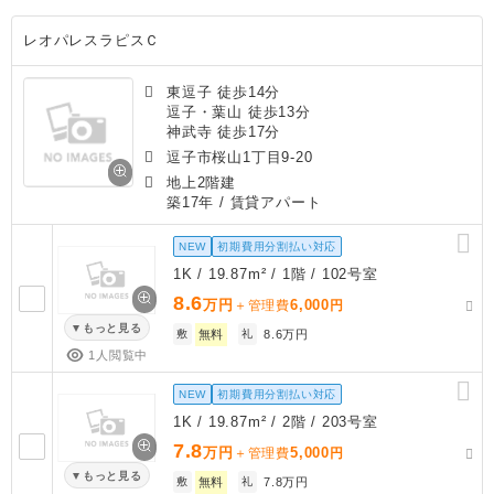
レオパレスラピスＣ
東逗子 徒歩14分
逗子・葉山 徒歩13分
神武寺 徒歩17分
逗子市桜山1丁目9-20
地上2階建
築17年
/ 賃貸アパート
NEW
初期費用分割払い対応
1K / 19.87m² / 1階 / 102号室
8.6
万円
6,000
＋管理費
円
もっと見る
敷
無料
礼
8.6万円
1人閲覧中
NEW
初期費用分割払い対応
1K / 19.87m² / 2階 / 203号室
7.8
万円
5,000
＋管理費
円
もっと見る
敷
無料
礼
7.8万円