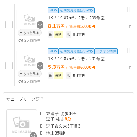
NEW
初期費用分割払い対応
1K / 19.87m² / 2階 / 203号室
8.1
万円
5,000
＋管理費
円
もっと見る
敷
無料
礼
8.1万円
2人閲覧中
NEW
初期費用分割払い対応
イチオシ物件
1K / 19.87m² / 2階 / 201号室
5.3
万円
6,000
＋管理費
円
もっと見る
敷
無料
礼
5.3万円
2人閲覧中
サニーブリーズ逗子
東逗子 徒歩36分
逗子 徒歩
8分
逗子市久木3丁目3
地上3階建