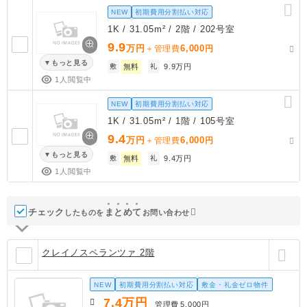
NEW
初期費用分割払い対応
1K / 31.05m² / 2階 / 202号室
9.9
万円
6,000
＋管理費
円
もっと見る
敷
無料
礼
9.9万円
1人閲覧中
NEW
初期費用分割払い対応
1K / 31.05m² / 1階 / 105号室
9.4
万円
6,000
＋管理費
円
もっと見る
敷
無料
礼
9.4万円
1人閲覧中
チェック
ま
と
め
て
したものを
お問い合わせ
クレイノスペランツァ 2階
NEW
初期費用分割払い対応
敷金・礼金ゼロ物件
7.4
万円
管理費
5,000円