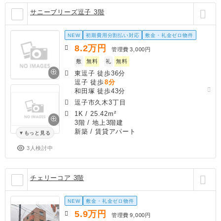
サニーブリーズ逗子 3階
NEW
初期費用分割払い対応
敷金・礼金ゼロ物件
8.2
万円
管理費
3,000円
敷
無料
礼
無料
東逗子 徒歩36分
逗子 徒歩
8分
和田塚 徒歩43分
逗子市久木3丁目
1K
/
25.42m²
3階 / 地上3階建
新築
/ 賃貸アパート
もっと見る
3人検討中
チェリーコア 3階
NEW
敷金・礼金ゼロ物件
5.9
万円
管理費
9,000円