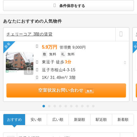
条件保存をする
あなたにおすすめの人気物件
チェリーコア 3階の賃貸
新着
新
5.9万円
管理費
9,000円
敷
無料
礼
無料
東逗子 徒歩
3分
逗子市桜山4-3-15
1K/ 31.49m²/ 3階
空室状況お問い合わせ
無料
おすすめ
安い順
広い順
新築順
駅近順
新着順