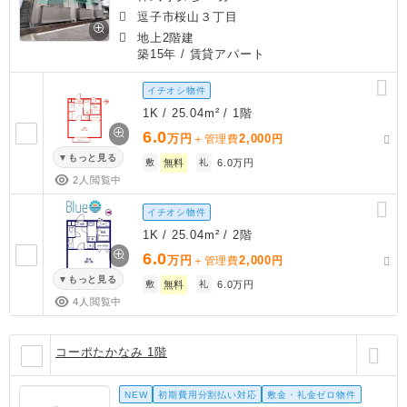
逗子市桜山３丁目
地上2階建
築15年
/ 賃貸アパート
イチオシ物件
1K / 25.04m² / 1階
6.0
万円
2,000
＋管理費
円
もっと見る
敷
無料
礼
6.0万円
2人閲覧中
イチオシ物件
1K / 25.04m² / 2階
6.0
万円
2,000
＋管理費
円
もっと見る
敷
無料
礼
6.0万円
4人閲覧中
コーポたかなみ 1階
NEW
初期費用分割払い対応
敷金・礼金ゼロ物件