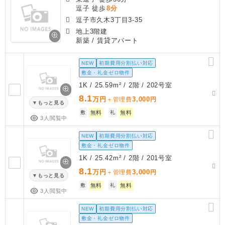
逗子 徒歩
8分
逗子市久木3丁目3-35
地上3階建
新築
/ 賃貸アパート
NEW
初期費用分割払い対応
敷金・礼金ゼロ物件
1K / 25.59m² / 2階 / 202号室
8.1
万円
3,000
＋管理費
円
もっと見る
敷
無料
礼
無料
3人閲覧中
NEW
初期費用分割払い対応
敷金・礼金ゼロ物件
1K / 25.42m² / 2階 / 201号室
8.1
万円
3,000
＋管理費
円
もっと見る
敷
無料
礼
無料
3人閲覧中
NEW
初期費用分割払い対応
敷金・礼金ゼロ物件