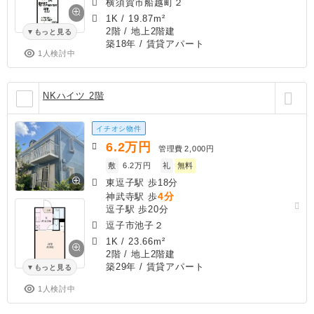
横須賀市船越町２
1K
/
19.87m²
2階 / 地上2階建
もっと見る
築18年
/ 賃貸アパート
1人検討中
NKハイツ 2階
イチオシ物件
6.2
万円
管理費
2,000円
敷
6.2万円
礼
無料
東逗子駅 歩18分
4分
神武寺駅 歩
逗子駅 歩20分
逗子市池子２
1K
/
23.66m²
2階 / 地上2階建
築29年
/ 賃貸アパート
もっと見る
1人検討中