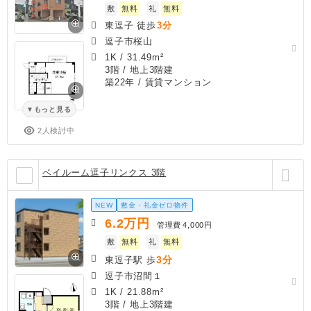
敷
無料
礼
無料
東逗子 徒歩
3分
逗子市桜山
1K
/
31.49m²
3階 / 地上3階建
築22年
/ 賃貸マンション
もっと見る
2人検討中
ベイルーム逗子リンクス 3階
NEW
敷金・礼金ゼロ物件
6.2
万円
管理費
4,000円
敷
無料
礼
無料
3分
東逗子駅 歩
逗子市沼間１
1K
/
21.88m²
3階 / 地上3階建