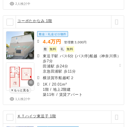
2人検討中
コーポたかなみ 1階
敷金・礼金ゼロ物件
4.4
万円
管理費
3,000円
敷
無料
礼
無料
東逗子駅 バス6分 (バス停)船越（神奈川県）
歩7分
田浦駅 歩24分
京急田浦駅 歩11分
横須賀市船越町２
1K
/
20.01m²
1階 / 地上2階建
もっと見る
築11年
/ 賃貸アパート
1人検討中
ＫＴハイツ東逗子 1階