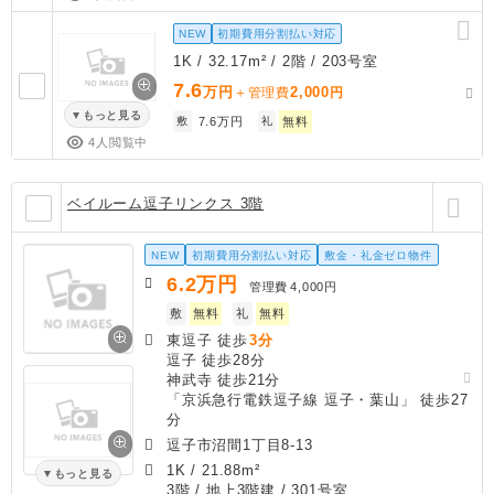
NEW
初期費用分割払い対応
1K / 32.17m² / 2階 / 203号室
7.6
万円
2,000
＋管理費
円
もっと見る
敷
7.6万円
礼
無料
4人閲覧中
ベイルーム逗子リンクス 3階
NEW
初期費用分割払い対応
敷金・礼金ゼロ物件
6.2
万円
管理費
4,000円
敷
無料
礼
無料
東逗子 徒歩
3分
逗子 徒歩28分
神武寺 徒歩21分
「京浜急行電鉄逗子線 逗子・葉山」 徒歩27
分
逗子市沼間1丁目8-13
1K
/
21.88m²
もっと見る
3階 / 地上3階建 / 301号室