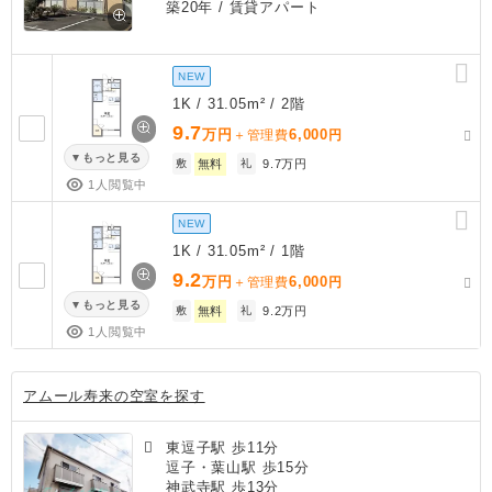
築20年
/ 賃貸アパート
NEW
1K / 31.05m² / 2階
9.7
万円
6,000
＋管理費
円
もっと見る
敷
無料
礼
9.7万円
1人閲覧中
NEW
1K / 31.05m² / 1階
9.2
万円
6,000
＋管理費
円
もっと見る
敷
無料
礼
9.2万円
1人閲覧中
アムール寿来の空室を探す
東逗子駅 歩11分
逗子・葉山駅 歩15分
神武寺駅 歩13分