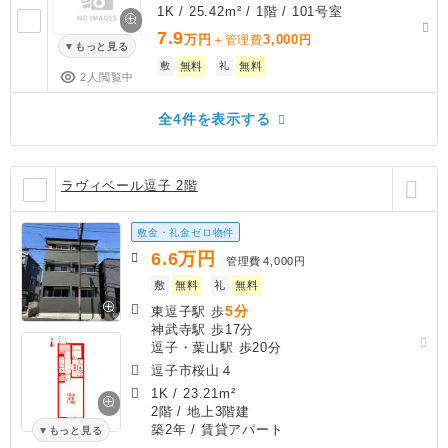
1K / 25.42m² / 1階 / 101号室
7.9
万円
3,000
＋管理費
円
もっと見る
敷
無料
礼
無料
2人閲覧中
全4件を表示する
ラヴィベール逗子 2階
敷金・礼金ゼロ物件
6.6
万円
管理費
4,000円
敷
無料
礼
無料
5分
東逗子駅 歩
神武寺駅 歩17分
逗子・葉山駅 歩20分
逗子市桜山４
1K
/
23.21m²
2階 / 地上3階建
築2年
/ 賃貸アパート
もっと見る