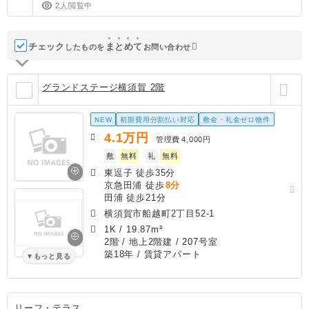
2人閲覧中
チェック
ま
と
め
て
したものを
お問い合わせ
グランドステージ横須賀 2階
NEW
初期費用分割払い対応
敷金・礼金ゼロ物件
4.1
万円
管理費
4,000円
敷
無料
礼
無料
東逗子 徒歩35分
京急田浦 徒歩
8分
田浦 徒歩21分
横須賀市船越町2丁目52-1
1K
/
19.87m²
2階 / 地上2階建 / 207号室
築18年
/ 賃貸アパート
もっと見る
リーフ・テラス