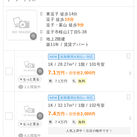
東逗子 徒歩14分
逗子 徒歩
10分
逗子・葉山 徒歩
9分
逗子市桜山1丁目5-38
地上2階建
築11年
/ 賃貸アパート
NEW
初期費用分割払い対応
1K / 28.27m² / 1階 / 101号室
7.1
万円
2,000
＋管理費
円
もっと見る
敷
7.1万円
礼
無料
2人閲覧中
NEW
初期費用分割払い対応
1K / 32.17m² / 1階 / 102号室
7.4
万円
2,000
＋管理費
円
敷
7.4万円
礼
無料
もっと見る
人気上昇中！注目の物件です！
6人閲覧中