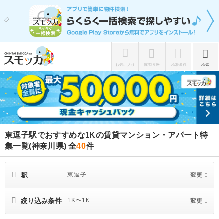
お気に入り
閲覧履歴
検索条件
検索
東逗子駅でおすすめな1Kの賃貸マンション・アパート特
集一覧(神奈川県)
全
40
件
駅
東逗子
変更
絞り込み条件
1K〜1K
変更