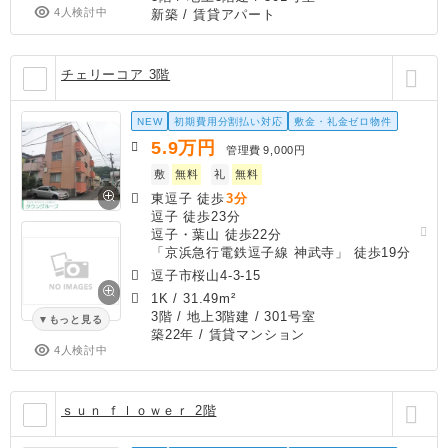
4人検討中
新築
/ 賃貸アパート
チェリーコア 3階
NEW
初期費用分割払い対応
敷金・礼金ゼロ物件
5.9
万円
管理費
9,000円
敷
無料
礼
無料
東逗子 徒歩
3分
逗子 徒歩23分
逗子・葉山 徒歩22分
「京浜急行電鉄逗子線 神武寺」 徒歩19分
逗子市桜山4-3-15
1K
/
31.49m²
3階 / 地上3階建 / 301号室
もっと見る
築22年
/ 賃貸マンション
4人検討中
ｓｕｎ ｆｌｏｗｅｒ 2階