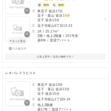
敷
無料
礼
無料
東逗子 徒歩17分
逗子・葉山 徒歩
10分
逗子 徒歩13分
逗子市桜山6丁目13-23
1K
/
25.17m²
2階 / 地上2階建 / 201号室
築8年
/ 賃貸アパート
もっと見る
5人検討中
人気上昇中！注目の物件です！
レオパレスラピスＡ
東逗子 徒歩13分
逗子・葉山 徒歩13分
逗子 徒歩15分
逗子市桜山1丁目9-18
地上2階建
築17年
/ 賃貸アパート