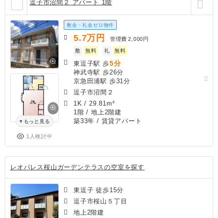
逗子市沼間２ アパート 1階
敷金・礼金ゼロ物件
5.7
万円
管理費
2,000円
敷
無料
礼
無料
5分
東逗子駅 歩
神武寺駅 歩26分
京急田浦駅 歩31分
逗子市沼間２
1K
/
29.81m²
1階 / 地上2階建
築33年
/ 賃貸アパート
もっと見る
1人検討中
レオパレス桜山ガーデンテラスの空室を探す
東逗子 徒歩15分
逗子市桜山５丁目
地上2階建