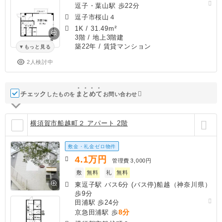
逗子・葉山駅 歩22分
逗子市桜山４
1K
/
31.49m²
3階 / 地上3階建
築22年
/ 賃貸マンション
もっと見る
2人検討中
チェック
ま
と
め
て
したものを
お問い合わせ
横須賀市船越町２ アパート 2階
敷金・礼金ゼロ物件
4.1
万円
管理費
3,000円
敷
無料
礼
無料
東逗子駅 バス6分 (バス停)船越（神奈川県）
歩9分
田浦駅 歩24分
8分
京急田浦駅 歩