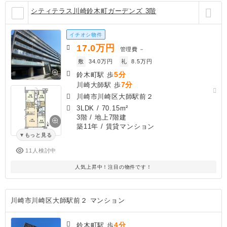
シティテラス川崎鈴木町ガーデンズ 3階
イチオシ物件
17.0
万円
管理費
－
敷
34.0万円
礼
8.5万円
5分
鈴木町駅 歩
7分
川崎大師駅 歩
川崎市川崎区大師駅前２
3LDK
/
70.15m²
3階 / 地上7階建
築11年
/ 賃貸マンション
もっと見る
11人検討中
人気上昇中！注目の物件です！
川崎市川崎区大師駅前２ マンション
4分
鈴木町駅 歩