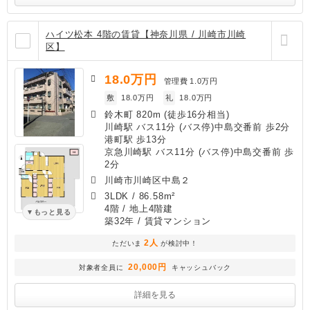
ハイツ松本 4階の賃貸【神奈川県 / 川崎市川崎
区】
18.0
万円
管理費
1.0万円
敷
18.0万円
礼
18.0万円
鈴木町 820m (徒歩16分相当)
川崎駅 バス11分 (バス停)中島交番前 歩2分
港町駅 歩13分
京急川崎駅 バス11分 (バス停)中島交番前 歩
2分
川崎市川崎区中島２
3LDK
/
86.58m²
4階 / 地上4階建
もっと見る
築32年
/ 賃貸マンション
2人
ただいま
が検討中！
20,000円
対象者全員に
キャッシュバック
詳細を見る