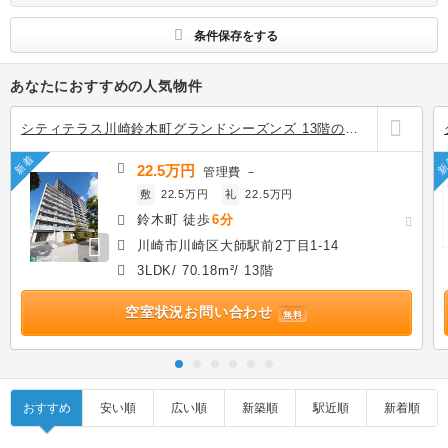
条件保存をする
あなたにおすすめの人気物件
シティテラス川崎鈴木町グランドシーズンズ 13階の賃
貸
新着
新
22.5万円
管理費
－
敷
22.5万円
礼
22.5万円
鈴木町 徒歩
6分
川崎市川崎区大師駅前2丁目1-14
3LDK/ 70.18m²/ 13階
空室状況お問い合わせ
無料
おすすめ
安い順
広い順
新築順
駅近順
新着順