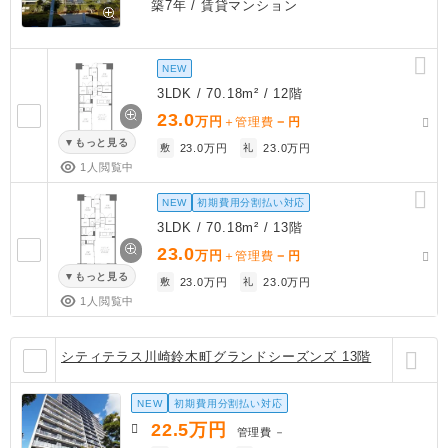
築7年
/ 賃貸マンション
NEW
3LDK / 70.18m² / 12階
23.0
万円
－
＋管理費
円
もっと見る
敷
23.0万円
礼
23.0万円
1人閲覧中
NEW
初期費用分割払い対応
3LDK / 70.18m² / 13階
23.0
万円
－
＋管理費
円
もっと見る
敷
23.0万円
礼
23.0万円
1人閲覧中
シティテラス川崎鈴木町グランドシーズンズ 13階
NEW
初期費用分割払い対応
22.5
万円
管理費
－