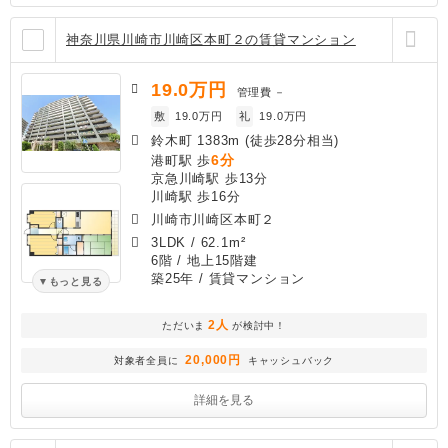
神奈川県川崎市川崎区本町２の賃貸マンション
19.0
万円
管理費
－
敷
19.0万円
礼
19.0万円
鈴木町 1383m (徒歩28分相当)
6分
港町駅 歩
京急川崎駅 歩13分
川崎駅 歩16分
川崎市川崎区本町２
3LDK
/
62.1m²
6階 / 地上15階建
築25年
/ 賃貸マンション
もっと見る
2人
ただいま
が検討中！
20,000円
対象者全員に
キャッシュバック
詳細を見る