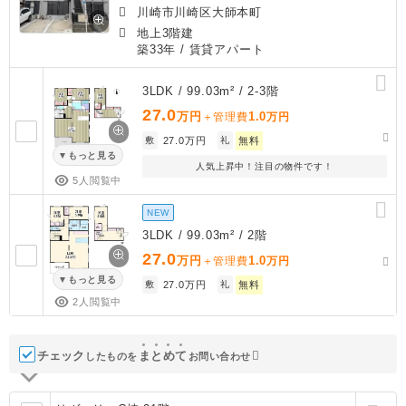
川崎市川崎区大師本町
地上3階建
築33年
/ 賃貸アパート
3LDK / 99.03m² / 2-3階
27.0
万円
1.0
＋管理費
万円
敷
27.0万円
礼
無料
もっと見る
人気上昇中！注目の物件です！
5人閲覧中
NEW
3LDK / 99.03m² / 2階
27.0
万円
1.0
＋管理費
万円
もっと見る
敷
27.0万円
礼
無料
2人閲覧中
チェック
ま
と
め
て
したものを
お問い合わせ