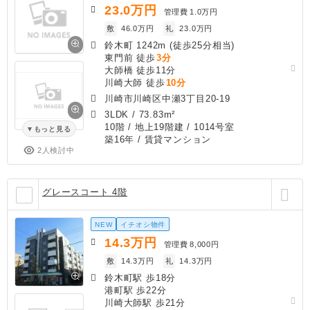
23.0
万円
管理費
1.0万円
敷
46.0万円
礼
23.0万円
鈴木町 1242m (徒歩25分相当)
東門前 徒歩
3分
大師橋 徒歩11分
川崎大師 徒歩
10分
川崎市川崎区中瀬3丁目20-19
3LDK
/
73.83m²
10階 / 地上19階建 / 1014号室
もっと見る
築16年
/ 賃貸マンション
2人検討中
グレースコート 4階
NEW
イチオシ物件
14.3
万円
管理費
8,000円
敷
14.3万円
礼
14.3万円
鈴木町駅 歩18分
港町駅 歩22分
川崎大師駅 歩21分