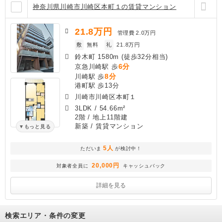
神奈川県川崎市川崎区本町１の賃貸マンション
21.8
万円
管理費
2.0万円
敷
無料
礼
21.8万円
鈴木町 1580m (徒歩32分相当)
6分
京急川崎駅 歩
8分
川崎駅 歩
港町駅 歩13分
川崎市川崎区本町１
3LDK
/
54.66m²
2階 / 地上11階建
新築
/ 賃貸マンション
もっと見る
5人
ただいま
が検討中！
20,000円
対象者全員に
キャッシュバック
詳細を見る
検索エリア・条件の変更