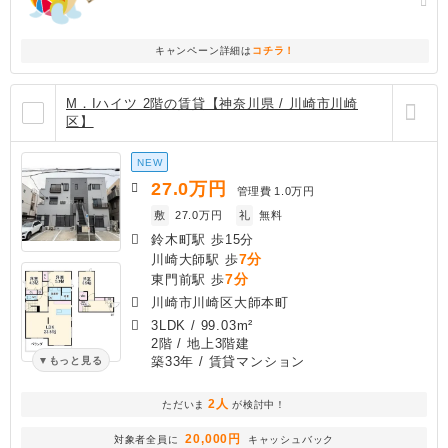
キャンペーン詳細は
コチラ！
M．Iハイツ 2階の賃貸【神奈川県 / 川崎市川崎
区】
NEW
27.0
万円
管理費
1.0万円
敷
27.0万円
礼
無料
鈴木町駅 歩15分
7分
川崎大師駅 歩
7分
東門前駅 歩
川崎市川崎区大師本町
3LDK
/
99.03m²
2階 / 地上3階建
築33年
/ 賃貸マンション
もっと見る
2人
ただいま
が検討中！
20,000円
対象者全員に
キャッシュバック