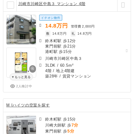
川崎市川崎区中島３ マンション 4階
イチオシ物件
14.8
万円
管理費
2,000円
敷
14.8万円
礼
14.8万円
鈴木町駅 歩12分
東門前駅 歩21分
港町駅 歩15分
川崎市川崎区中島３
3LDK
/
60.5m²
4階 / 地上4階建
築28年
/ 賃貸マンション
もっと見る
2人検討中
M Iハイツの空室を探す
鈴木町駅 歩15分
7分
川崎大師駅 歩
5分
東門前駅 歩