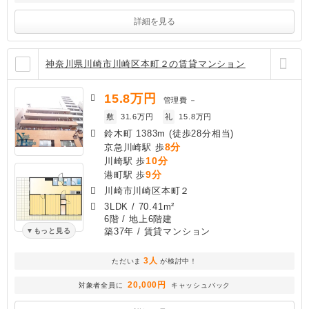
詳細を見る
神奈川県川崎市川崎区本町２の賃貸マンション
15.8
万円
管理費
－
敷
31.6万円
礼
15.8万円
鈴木町 1383m (徒歩28分相当)
8分
京急川崎駅 歩
10分
川崎駅 歩
9分
港町駅 歩
川崎市川崎区本町２
3LDK
/
70.41m²
6階 / 地上6階建
築37年
/ 賃貸マンション
もっと見る
3人
ただいま
が検討中！
20,000円
対象者全員に
キャッシュバック