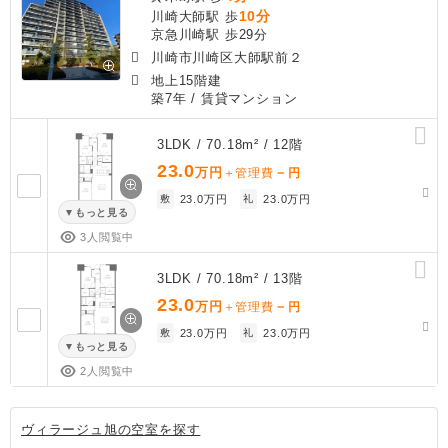
10分
川崎大師駅 歩
京急川崎駅 歩29分
川崎市川崎区大師駅前２
地上15階建
築7年
/ 賃貸マンション
3LDK / 70.18m² / 12階
23.0
万円
－
＋管理費
円
敷
23.0万円
礼
23.0万円
もっと見る
3人閲覧中
3LDK / 70.18m² / 13階
23.0
万円
－
＋管理費
円
敷
23.0万円
礼
23.0万円
もっと見る
2人閲覧中
ヴィラージュ旭の空室を探す