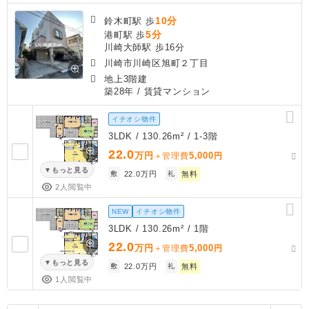
10分
鈴木町駅 歩
5分
港町駅 歩
川崎大師駅 歩16分
川崎市川崎区旭町２丁目
地上3階建
築28年
/ 賃貸マンション
イチオシ物件
3LDK / 130.26m² / 1-3階
22.0
万円
5,000
＋管理費
円
もっと見る
敷
22.0万円
礼
無料
2人閲覧中
NEW
イチオシ物件
3LDK / 130.26m² / 1階
22.0
万円
5,000
＋管理費
円
もっと見る
敷
22.0万円
礼
無料
1人閲覧中