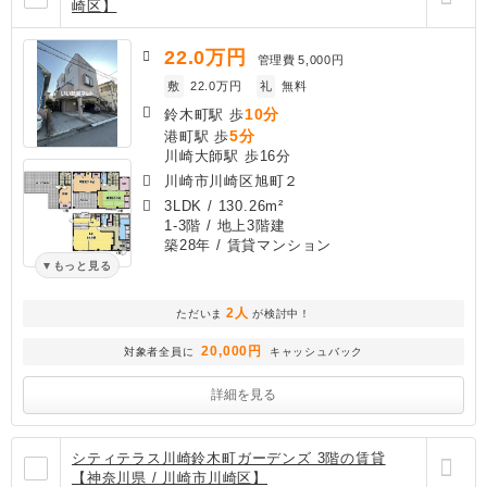
崎区】
22.0
万円
管理費
5,000円
敷
22.0万円
礼
無料
10分
鈴木町駅 歩
5分
港町駅 歩
川崎大師駅 歩16分
川崎市川崎区旭町２
3LDK
/
130.26m²
1-3階 / 地上3階建
築28年
/ 賃貸マンション
もっと見る
2人
ただいま
が検討中！
20,000円
対象者全員に
キャッシュバック
詳細を見る
シティテラス川崎鈴木町ガーデンズ 3階の賃貸
【神奈川県 / 川崎市川崎区】