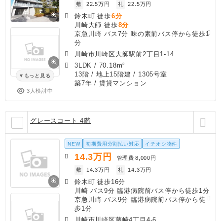
敷
22.5万円
礼
22.5万円
鈴木町 徒歩
6分
川崎大師 徒歩
8分
京急川崎 バス7分 味の素前バス停から徒歩1
分
川崎市川崎区大師駅前2丁目1-14
3LDK
/
70.18m²
13階 / 地上15階建 / 1305号室
もっと見る
築7年
/ 賃貸マンション
3人検討中
グレースコート 4階
NEW
初期費用分割払い対応
イチオシ物件
14.3
万円
管理費
8,000円
敷
14.3万円
礼
14.3万円
鈴木町 徒歩16分
川崎 バス9分 臨港病院前バス停から徒歩1分
京急川崎 バス9分 臨港病院前バス停から徒
歩1分
川崎市川崎区藤崎4丁目4-6