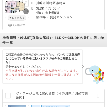
川崎市川崎区藤崎４
3LDK
/
79.05m²
4階 / 地上6階建
築30年
/ 賃貸マンション
もっと見る
4人検討中
神奈川県・鈴木町(京急大師線)・3LDK〜3SLDKの条件に近い物
件一覧
ご指定の条件の物件が少なかったため、代わりに
現在お探
しになっている条件に近いオススメ物件をご用意しまし
た！
是非チェックしてください。
＊引き継がれていない条件がある場合がございます。
気になる物件がある際は物件情報を十分に確認して下
さい。
ヴィラージュ旭 1階の賃貸【神奈川県 / 川崎市川
崎区】