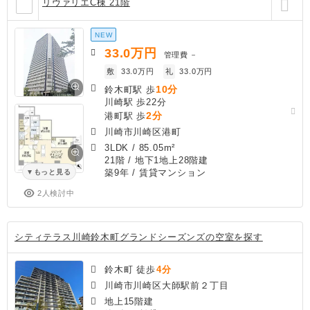
リヴァリエC棟 21階
NEW
33.0
万円
管理費
－
敷
33.0万円
礼
33.0万円
10分
鈴木町駅 歩
川崎駅 歩22分
2分
港町駅 歩
川崎市川崎区港町
3LDK
/
85.05m²
21階 / 地下1地上28階建
築9年
/ 賃貸マンション
もっと見る
2人検討中
シティテラス川崎鈴木町グランドシーズンズの空室を探す
鈴木町 徒歩
4分
川崎市川崎区大師駅前２丁目
地上15階建