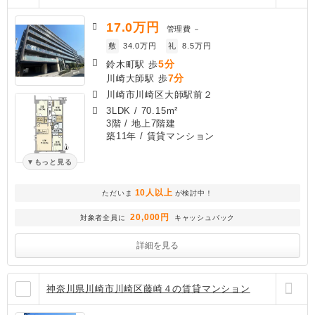
17.0
万円
管理費
－
敷
34.0万円
礼
8.5万円
5分
鈴木町駅 歩
7分
川崎大師駅 歩
川崎市川崎区大師駅前２
3LDK
/
70.15m²
3階 / 地上7階建
築11年
/ 賃貸マンション
もっと見る
10人以上
ただいま
が検討中！
20,000円
対象者全員に
キャッシュバック
詳細を見る
神奈川県川崎市川崎区藤崎４の賃貸マンション