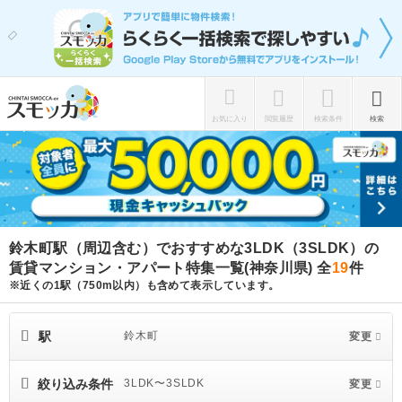
お気に入り
閲覧履歴
検索条件
検索
鈴木町駅（周辺含む）でおすすめな3LDK（3SLDK）の
賃貸マンション・アパート特集一覧(神奈川県)
全
19
件
※近くの1駅（750m以内）も含めて表示しています。
駅
鈴木町
変更
絞り込み条件
3LDK〜3SLDK
変更