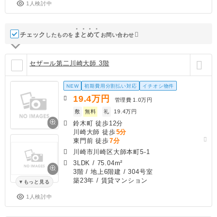
1人検討中
チェック
ま
と
め
て
したものを
お問い合わせ
セザール第二川崎大師 3階
NEW
初期費用分割払い対応
イチオシ物件
19.4
万円
管理費
1.0万円
敷
無料
礼
19.4万円
鈴木町 徒歩12分
川崎大師 徒歩
5分
東門前 徒歩
7分
川崎市川崎区大師本町5-1
3LDK
/
75.04m²
3階 / 地上6階建 / 304号室
築23年
/ 賃貸マンション
もっと見る
1人検討中