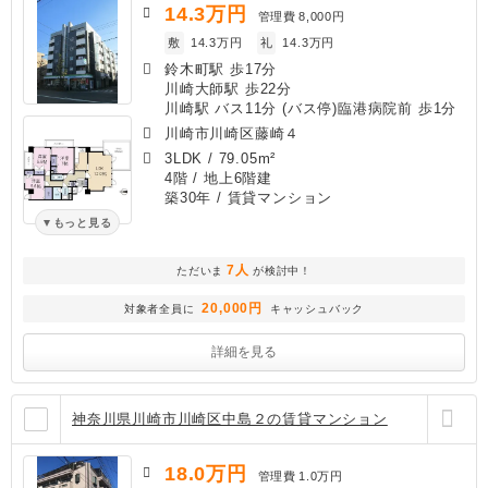
14.3
万円
管理費
8,000円
敷
14.3万円
礼
14.3万円
鈴木町駅 歩17分
川崎大師駅 歩22分
川崎駅 バス11分 (バス停)臨港病院前 歩1分
川崎市川崎区藤崎４
3LDK
/
79.05m²
4階 / 地上6階建
築30年
/ 賃貸マンション
もっと見る
7人
ただいま
が検討中！
20,000円
対象者全員に
キャッシュバック
詳細を見る
神奈川県川崎市川崎区中島２の賃貸マンション
18.0
万円
管理費
1.0万円