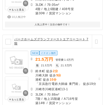
3LDK
/
79.05m²
4階 / 地上6階建 / 408号室
もっと見る
築30年
/ 賃貸マンション
10人検討中
人気上昇中！注目の物件です！
パークホームズグランファーストエアリーコート 7
階
NEW
イチオシ物件
21.5
万円
管理費
1.0万円
敷
21.5万円
礼
21.5万円
鈴木町 徒歩
2分
川崎大師 徒歩
9分
港町 徒歩
10分
「京浜急行電鉄大師線 東門前」 徒歩19分
川崎市川崎区港町13-1
3LDK
/
70.88m²
7階 / 地上15階建 / A716号室
もっと見る
築14年
/ 賃貸マンション