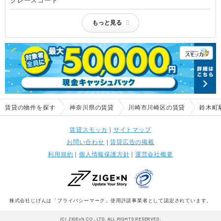
グレースコート
もっと見る
賃貸の物件を探す
神奈川県の賃貸
川崎市川崎区の賃貸
鈴木町
賃貸スモッカ
|
サイトマップ
お問い合わせ
|
賃貸広告の掲載
利用規約
|
個人情報保護方針
|
運営会社概要
株式会社じげんは「プライバシーマーク」使用許諾事業者として認定されています。
(C) ZIGExN CO., LTD. ALL RIGHTS RESERVED.