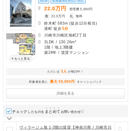
NEW
初期費用分割払い対応
22.0
万円
管理費
5,000円
敷
22.0万円
礼
無料
鈴木町 583m (徒歩12分相当)
港町 徒歩
5分
川崎市川崎区旭町2丁目
3LDK
/
130.26m²
1階 / 地上3階建
築28年
/ 賃貸マンション
もっと見る
3人
ただいま
が検討中！
最大 50,000円
対象者全員に
キャッシュバック
詳細を見る
チェック
ま
と
め
て
したものを
お問い合わせ
ヴィラージュ旭 1-3階の賃貸【神奈川県 / 川崎市川