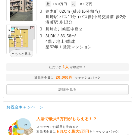
敷
18.0万円
礼
18.0万円
鈴木町 820m (徒歩16分相当)
川崎駅 バス11分 (バス停)中島交番前 歩2分
港町駅 歩13分
川崎市川崎区中島２
3LDK
/
86.58m²
4階 / 地上4階建
築32年
/ 賃貸マンション
もっと見る
1人
ただいま
が検討中！
20,000円
対象者全員に
キャッシュバック
詳細を見る
お祝金キャンペーン
入居で最大5万円がもらえる！？
スモッカでお部屋を決めると
もれなく最大5万円
対象者全員に
をキャッシュバック!