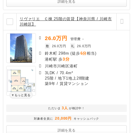
詳細を見る
リヴァリエ Ｃ棟 25階の賃貸【神奈川県 / 川崎市
川崎区】
26.0
万円
管理費
－
敷
26.0万円
礼
26.0万円
鈴木町 298m (徒歩
6分
相当)
3分
港町駅 歩
川崎市川崎区港町
3LDK
/
70.4m²
25階 / 地下1地上28階建
築9年
/ 賃貸マンション
もっと見る
3人
ただいま
が検討中！
20,000円
対象者全員に
キャッシュバック
詳細を見る