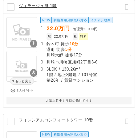
ヴィラージュ旭 1階
NEW
初期費用分割払い対応
イチオシ物件
22.0
万円
管理費
5,000円
敷
22.0万円
礼
無料
鈴木町 徒歩
10分
港町 徒歩
5分
川崎大師 徒歩17分
川崎市川崎区旭町2丁目3-6
3LDK
/
130.26m²
1階 / 地上3階建 / 101号室
築28年
/ 賃貸マンション
もっと見る
5人検討中
人気上昇中！注目の物件です！
フォレシアムコンフォートタワー 10階
NEW
初期費用分割払い対応