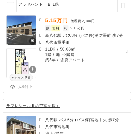
アラドハント Ｂ 1階
5.15
万円
管理費
2,100円
敷
無料
礼
5.15万円
新八代駅 バス8分 (バス停)消防署前 歩7分
八代市横手町
1LDK
/
50.08m²
1階 / 地上2階建
築3年
/ 賃貸アパート
もっと見る
1人検討中
ラフレシールⅡの空室を探す
八代駅 バス6分 (バス停)宮地中央 歩7分
八代市宮地町
地上2階建