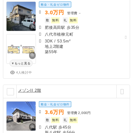
敷金・礼金ゼロ物件
3.0
万円
管理費
－
敷
無料
礼
無料
肥後高田駅 歩35分
八代市植柳元町
3DK
/
53.5m²
地上2階建
築55年
もっと見る
4人検討中
メゾンII 2階
敷金・礼金ゼロ物件
3.6
万円
管理費
2,000円
敷
無料
礼
無料
八代駅 歩45分
新八代駅 歩56分