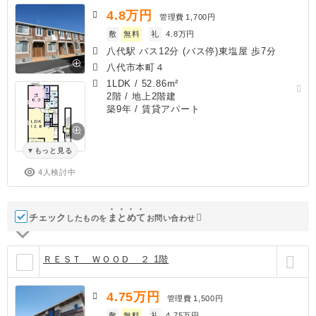
4.8
万円
管理費
1,700円
敷
無料
礼
4.8万円
八代駅 バス12分 (バス停)東塩屋 歩7分
八代市本町４
1LDK
/
52.86m²
2階 / 地上2階建
築9年
/ 賃貸アパート
もっと見る
4人検討中
チェック
ま
と
め
て
したものを
お問い合わせ
ＲＥＳＴ ＷＯＯＤ ２ 1階
4.75
万円
管理費
1,500円
敷
無料
礼
4.75万円