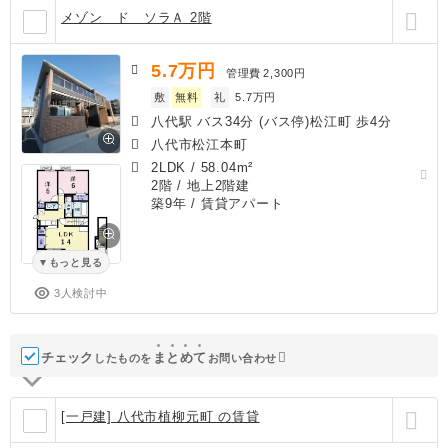
メゾン ド ソラＡ 2階
5.7
万円
管理費
2,300円
敷
無料
礼
5.7万円
八代駅 バス34分 (バス停)松江町 歩4分
八代市松江本町
2LDK
/
58.04m²
2階 / 地上2階建
築9年
/ 賃貸アパート
もっと見る
3人検討中
チェック
ま
と
め
て
したものを
お問い合わせ
[一戸建] 八代市植柳元町 の賃貸