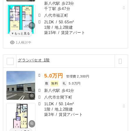
新八代駅 歩23分
千丁駅 歩47分
八代市福正町
2LDK
/
50.65m²
1階 / 地上2階建
築15年
/ 賃貸アパート
もっと見る
1人検討中
グランパセオ 1階
5.0
万円
管理費
2,300円
敷
無料
礼
5.0万円
新八代駅 歩41分
八代市古閑下町
1LDK
/
50.14m²
1階 / 地上2階建
築3年
/ 賃貸アパート