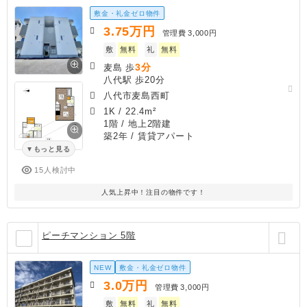
敷金・礼金ゼロ物件
3.75
万円
管理費
3,000円
敷
無料
礼
無料
3分
麦島 歩
八代駅 歩20分
八代市麦島西町
1K
/
22.4m²
1階 / 地上2階建
築2年
/ 賃貸アパート
もっと見る
15人検討中
人気上昇中！注目の物件です！
ピーチマンション 5階
NEW
敷金・礼金ゼロ物件
3.0
万円
管理費
3,000円
敷
無料
礼
無料