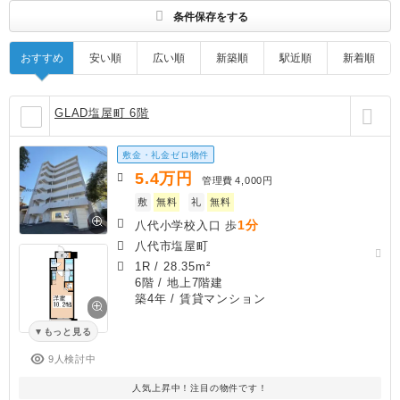
条件保存をする
おすすめ
安い順
広い順
新築順
駅近順
新着順
GLAD塩屋町 6階
敷金・礼金ゼロ物件
5.4
万円
管理費
4,000円
敷
無料
礼
無料
1分
八代小学校入口 歩
八代市塩屋町
1R
/
28.35m²
6階 / 地上7階建
築4年
/ 賃貸マンション
もっと見る
9人検討中
人気上昇中！注目の物件です！