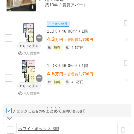
築10年
/ 賃貸アパート
イチオシ物件
1LDK / 46.06m² / 1階
4.3
万円
1,700
＋管理費
円
もっと見る
敷
無料
礼
4.3万円
3人閲覧中
1LDK / 46.06m² / 1階
4.5
万円
1,700
＋管理費
円
敷
無料
礼
4.5万円
もっと見る
4人閲覧中
チェック
ま
と
め
て
したものを
お問い合わせ
ホワイトボックス 3階