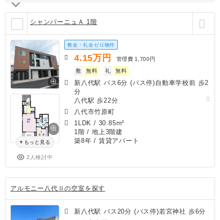
シャンパーニュＡ 1階
敷金・礼金ゼロ物件
4.15
万円
管理費
1,700円
敷
無料
礼
無料
新八代駅 バス6分 (バス停)自動車学校前 歩2
分
八代駅 歩22分
八代市竹原町
1LDK
/
30.85m²
1階 / 地上3階建
築8年
/ 賃貸アパート
もっと見る
2人検討中
アルモニー八代Ⅱの空室を探す
新八代駅 バス20分 (バス停)若宮神社 歩6分