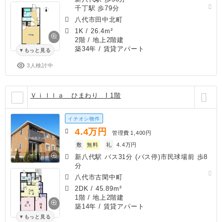
千丁駅 歩79分
八代市田中北町
1K
/
26.4m²
2階 / 地上2階建
築34年
/ 賃貸アパート
もっと見る
3人検討中
Ｖｉｌｌａ ひまわり I 1階
イチオシ物件
4.4
万円
管理費
1,400円
敷
無料
礼
4.4万円
新八代駅 バス31分 (バス停)市民球場前 歩8
分
八代市古閑中町
2DK
/
45.89m²
1階 / 地上2階建
築14年
/ 賃貸アパート
もっと見る