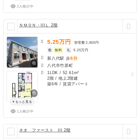
2人検討中
ＮＭＯＮ・IIIＬ 2階
5.25
万円
管理費
2,000円
敷
無料
礼
5.25万円
6分
新八代駅 歩
八代市竹原町
1LDK
/
52.61m²
2階 / 地上2階建
築6年
/ 賃貸アパート
もっと見る
1人検討中
ネオ ファースト III 2階