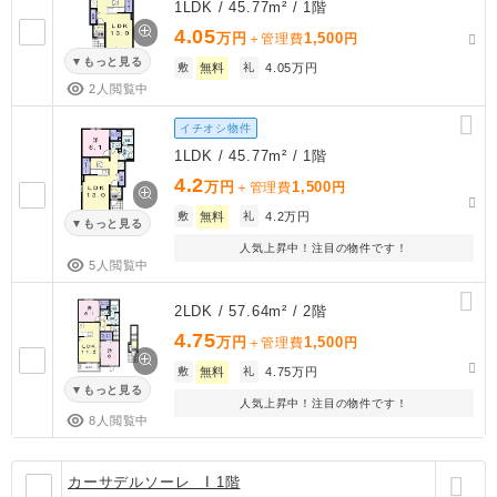
1LDK / 45.77m² / 1階
4.05
万円
1,500
＋管理費
円
もっと見る
敷
無料
礼
4.05万円
2人閲覧中
イチオシ物件
1LDK / 45.77m² / 1階
4.2
万円
1,500
＋管理費
円
敷
無料
礼
4.2万円
もっと見る
人気上昇中！注目の物件です！
5人閲覧中
2LDK / 57.64m² / 2階
4.75
万円
1,500
＋管理費
円
敷
無料
礼
4.75万円
もっと見る
人気上昇中！注目の物件です！
8人閲覧中
カーサデルソーレ I 1階