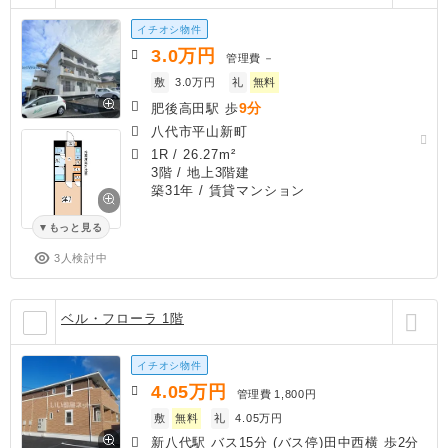
イチオシ物件
3.0
万円
管理費
－
敷
3.0万円
礼
無料
9分
肥後高田駅 歩
八代市平山新町
1R
/
26.27m²
3階 / 地上3階建
築31年
/ 賃貸マンション
もっと見る
3人検討中
ベル・フローラ 1階
イチオシ物件
4.05
万円
管理費
1,800円
敷
無料
礼
4.05万円
新八代駅 バス15分 (バス停)田中西横 歩2分