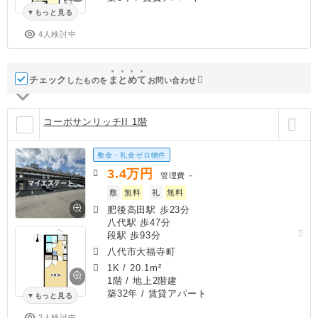
もっと見る
4人検討中
チェック
ま
と
め
て
したものを
お問い合わせ
コーポサンリッチII 1階
敷金・礼金ゼロ物件
3.4
万円
管理費
－
敷
無料
礼
無料
肥後高田駅 歩23分
八代駅 歩47分
段駅 歩93分
八代市大福寺町
1K
/
20.1m²
1階 / 地上2階建
築32年
/ 賃貸アパート
もっと見る
2人検討中