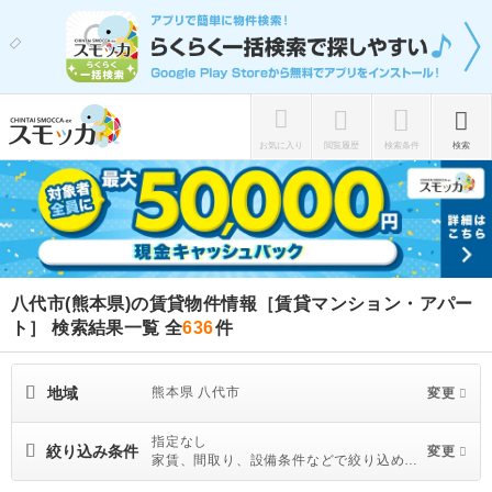
お気に入り
閲覧履歴
検索条件
検索
八代市(熊本県)の賃貸物件情報［賃貸マンション・アパー
ト］ 検索結果一覧
全
636
件
地域
熊本県 八代市
変更
指定なし
絞り込み条件
変更
家賃、間取り、設備条件などで絞り込めま
す