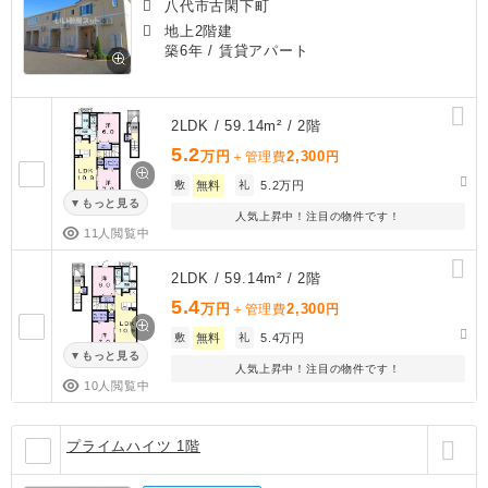
八代市古閑下町
地上2階建
築6年
/ 賃貸アパート
2LDK / 59.14m² / 2階
5.2
万円
2,300
＋管理費
円
敷
無料
礼
5.2万円
もっと見る
人気上昇中！注目の物件です！
11人閲覧中
2LDK / 59.14m² / 2階
5.4
万円
2,300
＋管理費
円
敷
無料
礼
5.4万円
もっと見る
人気上昇中！注目の物件です！
10人閲覧中
プライムハイツ 1階