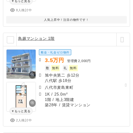
もっと見る
8人検討中
人気上昇中！注目の物件です！
鳥越マンション 1階
敷金・礼金ゼロ物件
3.5
万円
管理費
2,000円
敷
無料
礼
無料
旭中央第二 歩12分
八代駅 歩18分
八代市麦島東町
1K
/
25.0m²
1階 / 地上3階建
築28年
/ 賃貸マンション
もっと見る
2人検討中