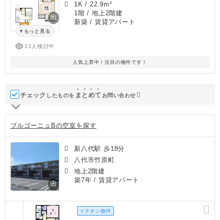
1K
/
22.9m²
1階 / 地上2階建
新築
/ 賃貸アパート
もっと見る
13人検討中
人気上昇中！注目の物件です！
チェック
ま
と
め
て
したものを
お問い合わせ
ブルゴーニュBの空室を探す
新八代駅 歩18分
八代市竹原町
地上2階建
築7年
/ 賃貸アパート
イチオシ物件