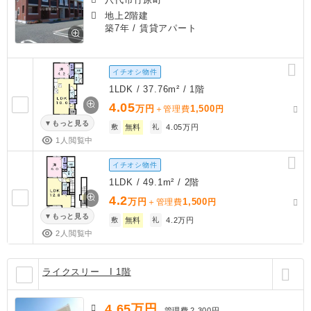
地上2階建
築7年
/ 賃貸アパート
イチオシ物件
1LDK / 37.76m² / 1階
4.05
万円
1,500
＋管理費
円
もっと見る
敷
無料
礼
4.05万円
1人閲覧中
イチオシ物件
1LDK / 49.1m² / 2階
4.2
万円
1,500
＋管理費
円
もっと見る
敷
無料
礼
4.2万円
2人閲覧中
ライクスリー I 1階
4.65
万円
管理費
2,300円