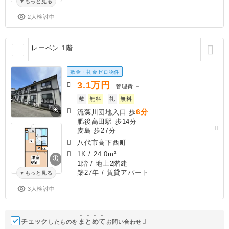
もっと見る
2人検討中
レーベン 1階
敷金・礼金ゼロ物件
3.1
万円
管理費
－
敷
無料
礼
無料
6分
流藻川団地入口 歩
肥後高田駅 歩14分
麦島 歩27分
八代市高下西町
1K
/
24.0m²
1階 / 地上2階建
築27年
/ 賃貸アパート
もっと見る
3人検討中
チェック
ま
と
め
て
したものを
お問い合わせ