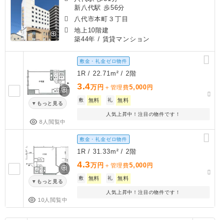
新八代駅 歩56分
八代市本町３丁目
地上10階建
築44年
/ 賃貸マンション
敷金・礼金ゼロ物件
1R / 22.71m² / 2階
3.4
万円
5,000
＋管理費
円
敷
無料
礼
無料
もっと見る
人気上昇中！注目の物件です！
8人閲覧中
敷金・礼金ゼロ物件
1R / 31.33m² / 2階
4.3
万円
5,000
＋管理費
円
敷
無料
礼
無料
もっと見る
人気上昇中！注目の物件です！
10人閲覧中