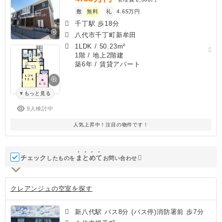
敷
無料
礼
4.65万円
千丁駅 歩18分
八代市千丁町新牟田
1LDK
/
50.23m²
1階 / 地上2階建
築6年
/ 賃貸アパート
もっと見る
9人検討中
人気上昇中！注目の物件です！
チェック
ま
と
め
て
したものを
お問い合わせ
クレアンジュの空室を探す
新八代駅 バス8分 (バス停)消防署前 歩7分