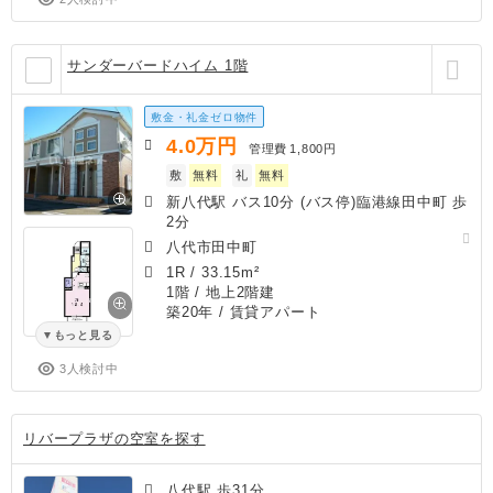
サンダーバードハイム 1階
敷金・礼金ゼロ物件
4.0
万円
管理費
1,800円
敷
無料
礼
無料
新八代駅 バス10分 (バス停)臨港線田中町 歩
2分
八代市田中町
1R
/
33.15m²
1階 / 地上2階建
築20年
/ 賃貸アパート
もっと見る
3人検討中
リバープラザの空室を探す
八代駅 歩31分