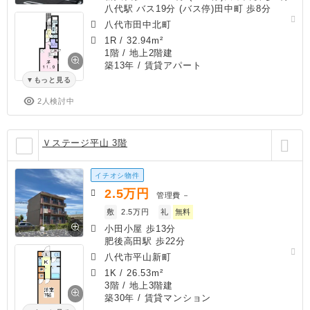
八代駅 バス19分 (バス停)田中町 歩8分
八代市田中北町
1R
/
32.94m²
1階 / 地上2階建
築13年
/ 賃貸アパート
もっと見る
2人検討中
Ｖステージ平山 3階
イチオシ物件
2.5
万円
管理費
－
敷
2.5万円
礼
無料
小田小屋 歩13分
肥後高田駅 歩22分
八代市平山新町
1K
/
26.53m²
3階 / 地上3階建
築30年
/ 賃貸マンション