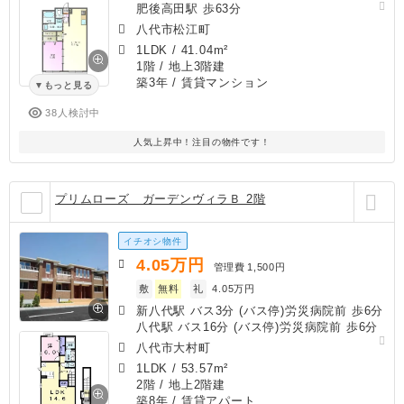
肥後高田駅 歩63分
八代市松江町
1LDK
/
41.04m²
1階 / 地上3階建
築3年
/ 賃貸マンション
もっと見る
38人検討中
人気上昇中！注目の物件です！
プリムローズ ガーデンヴィラＢ 2階
イチオシ物件
4.05
万円
管理費
1,500円
敷
無料
礼
4.05万円
新八代駅 バス3分 (バス停)労災病院前 歩6分
八代駅 バス16分 (バス停)労災病院前 歩6分
八代市大村町
1LDK
/
53.57m²
2階 / 地上2階建
築8年
/ 賃貸アパート