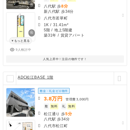
8分
八代駅 歩
新八代駅 歩34分
八代市若草町
1K
/
31.41m²
5階 / 地上5階建
築31年
/ 賃貸アパート
もっと見る
9人検討中
人気上昇中！注目の物件です！
ADC松江BASE 1階
敷金・礼金ゼロ物件
3.8
万円
管理費
3,000円
敷
無料
礼
無料
5分
松江通り 歩
八代駅 歩34分
八代市松江町