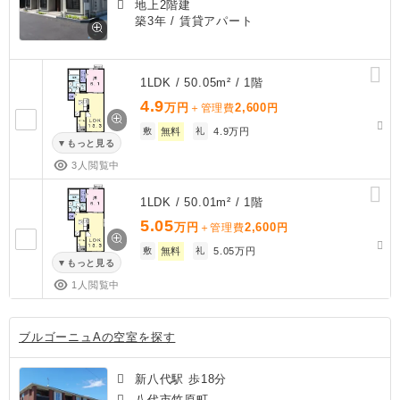
地上2階建
築3年
/ 賃貸アパート
1LDK / 50.05m² / 1階
4.9
万円
2,600
＋管理費
円
敷
無料
礼
4.9万円
もっと見る
3人閲覧中
1LDK / 50.01m² / 1階
5.05
万円
2,600
＋管理費
円
敷
無料
礼
5.05万円
もっと見る
1人閲覧中
ブルゴーニュAの空室を探す
新八代駅 歩18分
八代市竹原町