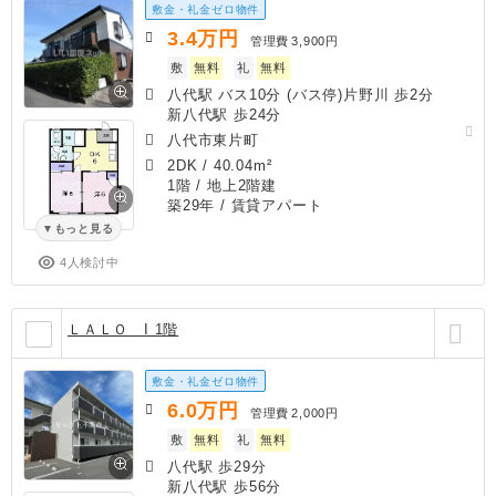
敷金・礼金ゼロ物件
3.4
万円
管理費
3,900円
敷
無料
礼
無料
八代駅 バス10分 (バス停)片野川 歩2分
新八代駅 歩24分
八代市東片町
2DK
/
40.04m²
1階 / 地上2階建
築29年
/ 賃貸アパート
もっと見る
4人検討中
ＬＡＬＯ I 1階
敷金・礼金ゼロ物件
6.0
万円
管理費
2,000円
敷
無料
礼
無料
八代駅 歩29分
新八代駅 歩56分