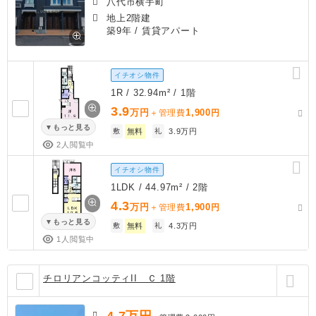
八代市横手町
地上2階建
築9年
/ 賃貸アパート
イチオシ物件
1R / 32.94m² / 1階
3.9
万円
1,900
＋管理費
円
もっと見る
敷
無料
礼
3.9万円
2人閲覧中
イチオシ物件
1LDK / 44.97m² / 2階
4.3
万円
1,900
＋管理費
円
もっと見る
敷
無料
礼
4.3万円
1人閲覧中
チロリアンコッティII Ｃ 1階
4.7
万円