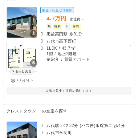
敷金・礼金ゼロ物件
4.7
万円
管理費
－
敷
無料
礼
無料
肥後高田駅 歩31分
八代市高下西町
1LDK
/
43.7m²
1階 / 地上2階建
築54年
/ 賃貸アパート
もっと見る
5人検討中
人気上昇中！注目の物件です！
クレストタウン Ⅱの空室を探す
八代駅 バス32分 (バス停)永碇第二 歩4分
八代市永碇町