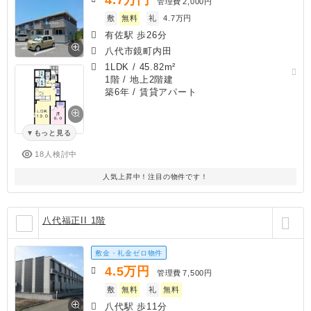
管理費
2,000円
敷
無料
礼
4.7万円
有佐駅 歩26分
八代市鏡町内田
1LDK
/
45.82m²
1階 / 地上2階建
築6年
/ 賃貸アパート
もっと見る
18人検討中
人気上昇中！注目の物件です！
八代福正II 1階
敷金・礼金ゼロ物件
4.5
万円
管理費
7,500円
敷
無料
礼
無料
八代駅 歩11分