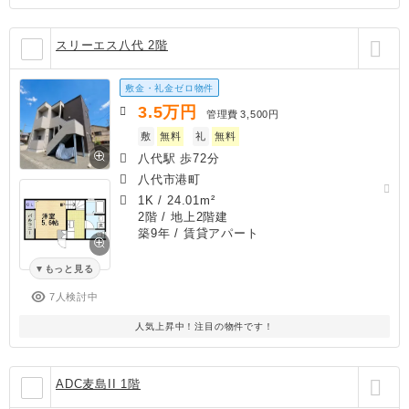
スリーエス八代 2階
敷金・礼金ゼロ物件
3.5
万円
管理費
3,500円
敷
無料
礼
無料
八代駅 歩72分
八代市港町
1K
/
24.01m²
2階 / 地上2階建
築9年
/ 賃貸アパート
もっと見る
7人検討中
人気上昇中！注目の物件です！
ADC麦島II 1階