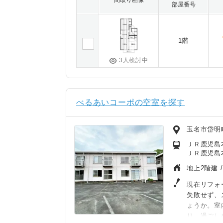
間取り画像
部屋番号
1階
3人検討中
べるあいコーポの空室を探す
玉名市岱明
ＪＲ鹿児島本
ＪＲ鹿児島本
地上2階建 
現在リフォ
失敗せず、
ょうか。室
り、過ごし