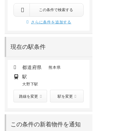
玉名市岱明町庄山
玉名市山田
大野下 徒歩28分
玉名 徒歩50分
玉名 徒歩29分
新玉名 徒歩52分
この条件で検索する
5.3
万円
4.35
万円
/ 3,000円
/ 2,000円
さらに条件を追加する
2階 /
2009年01月
1階 /
2009年03月
現在の駅条件
都道府県
熊本県
駅
大野下駅
路線を変更
駅を変更
この条件の新着物件を通知