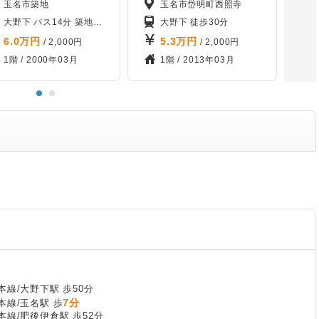
玉名市築地
玉名市岱明町西照寺
大野下 バス14分 築地下バス停から徒歩13分
大野下 徒歩30分
6.0
万円
5.3
万円
/ 2,000円
/ 2,000円
1階 /
2000年03月
1階 /
2013年03月
線/大野下駅 歩50分
7分
本線/玉名駅 歩
線/肥後伊倉駅 歩52分