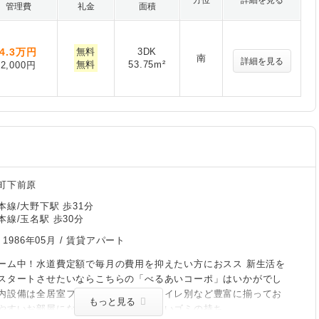
方位
詳細を見る
管理費
礼金
面積
4.3
万円
無料
3DK
南
詳細を見る
無料
53.75m²
2,000円
町下前原
線/大野下駅 歩31分
線/玉名駅 歩30分
/
1986年05月
/ 賃貸アパート
ーム中！水道費定額で毎月の費用を抑えたい方におスス 新生活を
スタートさせたいならこちらの「べるあいコーポ」はいかがでし
内設備は全居室フローリング・バストイレ別など豊富に揃ってお
もっと見る
やすいお部屋になっております。重たいゴミの持ち