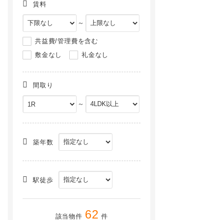
賃料
～
共益費/管理費を含む
敷金なし
礼金なし
間取り
～
グリーンテラス[2階]
フラワーハウス[1階]
NEW
NEW
築年数
駅徒歩
62
該当物件
件