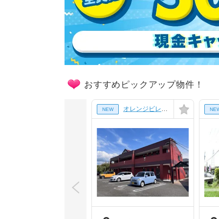
おすすめピックアップ物件！
2階]
オレンジビレッジ[1階]
NEW
NE