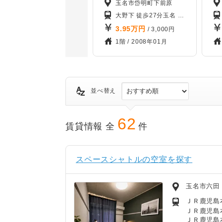
庄山
玉名市岱明町下前原
分
新玉名 徒歩80分
玉名 徒歩45分
大野下 徒歩27分
玉名 徒歩39分
3.95
万円
000円
/ 3,000円
2月
1階 /
2008年01月
並べ替え
62
賃貸情報 全
件
スペースシャトルの空室を探す
玉名市六田
ＪＲ鹿児島本
ＪＲ鹿児島
ＪＲ鹿児島本