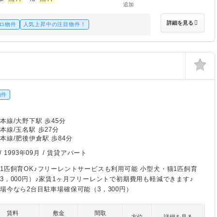
追加
詳細を見る
ロ物件
人気上昇中の注目物件！
物件
本線/大野下駅 歩45分
本線/玉名駅 歩27分
本線/肥後伊倉駅 歩84分
/
1993年09月
/ 賃貸アパート
1匹飼育OK♪フリーレントサービスも利用可能 小型犬・猫1匹飼育
3，000円）♪家賃1ヶ月フリーレントで初期費用も軽減できます♪
場今なら2台目駐車場確保可能（3，300円）
賃料
敷金
間取