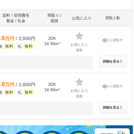
賃料 / 管理費等
間取り /
お気に入り
閲覧人数
敷金 / 礼金
面積
.0
万円
/ 2,000円
2DK
2人閲覧中
34.99m²
お気に入り
無料
無料
敷
礼
追加
詳細を見る
.0
万円
/ 2,000円
2DK
4人閲覧中
34.99m²
お気に入り
無料
無料
敷
礼
追加
詳細を見る