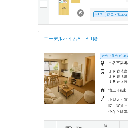
NEW
敷金・礼金ゼ
エーデルハイムA・B 1階
敷金・礼金ゼロ
玉名市築地
ＪＲ鹿児島
ＪＲ鹿児島
ＪＲ鹿児島
地上2階建 
小型犬・猫
時（家賃＋
今なら駐車
階