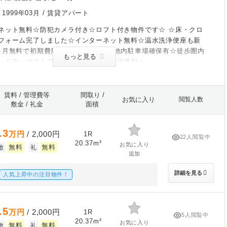
/
1999年03月
/ 賃貸アパート
ネット無料☆防犯カメラ付き☆ロフト付き物件です☆ ☆床・クロ
フォーム完了しました☆インターネット無料☆温水洗浄便座も新
ヶ月無料で初期費用も抑えれます☆敷地内駐車場確保有☆徒歩圏内
もっと見る
・ドラッグストア・コンビニがあり生活便利☆
賃料 / 管理費等
間取り /
お気に入り
閲覧人数
敷金 / 礼金
面積
.3
万円
/ 2,000円
1R
22人閲覧中
20.37m²
お気に入り
無料
無料
敷
礼
追加
詳細を見る
人気上昇中の注目物件！
.5
万円
/ 2,000円
1R
5人閲覧中
20.37m²
お気に入り
無料
無料
敷
礼