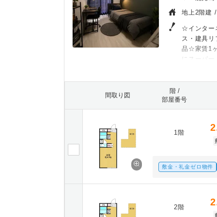
地上2階建 
☆インター
ス・建具リ
品☆家賃1
にスーパー
階 /
間取り図
部屋番号
2
1階
敷金・礼金ゼロ物件
2
2階