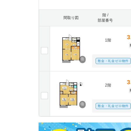
階 /
間取り図
部屋番号
3
1階
敷金・礼金ゼロ物件
3
2階
敷金・礼金ゼロ物件