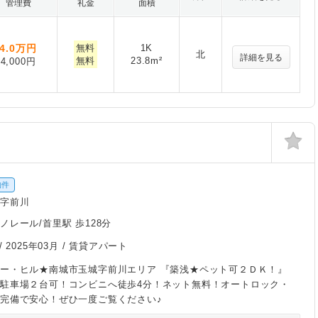
管理費
礼金
面積
4.0
万円
無料
1K
北
詳細を見る
無料
23.8m²
4,000円
物件
城字前川
ノレール/首里駅 歩128分
/
2025年03月
/ 賃貸アパート
ー・ヒル★南城市玉城字前川エリア 『築浅★ペット可２ＤＫ！』
駐車場２台可！コンビニへ徒歩4分！ネット無料！オートロック・
完備で安心！ぜひ一度ご覧ください♪