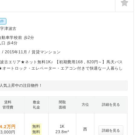
物件
敷字津波古
自動車学校前 歩2分
入口 歩4分
 /
2015年11月
/ 賃貸マンション
波古エリア★ネット無料1K♪ 【初期費用168，820円～】馬天バス
★オートロック・エレベーター・エアコン付きで快適な一人暮らし
人気上昇中の注目物件！
賃料
敷金
間取
方位
詳細を見る
管理費
礼金
面積
4.2
万円
無料
1K
西
詳細を見る
無料
23.8m²
3,000円