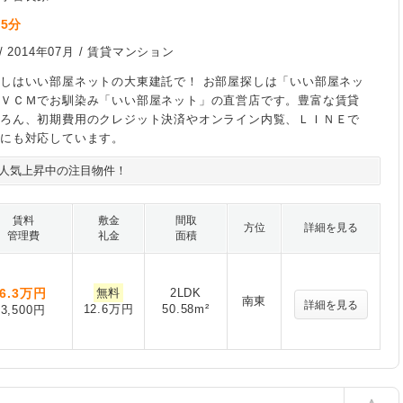
5分
歩
/
2014年07月
/ 賃貸マンション
しはいい部屋ネットの大東建託で！ お部屋探しは「いい部屋ネッ
ＴＶＣＭでお馴染み「いい部屋ネット」の直営店です。豊富な賃貸
ちろん、初期費用のクレジット決済やオンライン内覧、ＬＩＮＥで
にも対応しています。
人気上昇中の注目物件！
賃料
敷金
間取
方位
詳細を見る
管理費
礼金
面積
6.3
万円
無料
2LDK
南東
詳細を見る
12.6万円
50.58m²
3,500円