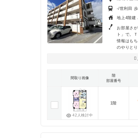
-/世利田 
地上4階建 
お部屋さが
ト」で。
情報はも
のやりとり
階
間取り画像
部屋番号
1階
42人検討中