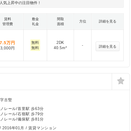
人気上昇中の注目物件！
賃料
敷金
間取
方位
詳細を見る
管理費
礼金
面積
7.5
万円
無料
2DK
-
詳細を見る
無料
40.5m²
3,000円
里字古堅
ノレール/首里駅 歩63分
ノレール/石嶺駅 歩79分
ノレール/儀保駅 歩81分
/
2016年01月
/ 賃貸マンション