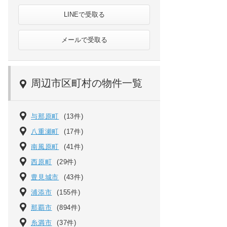
LINEで受取る
メールで受取る
周辺市区町村の物件一覧
与那原町
(13件)
八重瀬町
(17件)
南風原町
(41件)
西原町
(29件)
豊見城市
(43件)
浦添市
(155件)
那覇市
(894件)
糸満市
(37件)