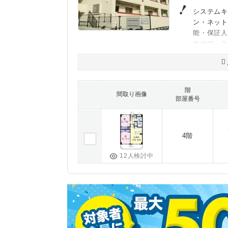
システムキ
ン・ネッ
能・保証人
すので、
階
間取り画像
部屋番号
4階
12人検討中