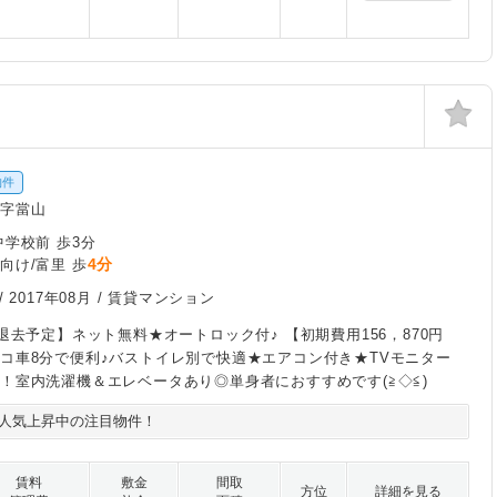
物件
城字當山
中学校前 歩3分
4分
向け/富里 歩
/
2017年08月
/ 賃貸マンション
日退去予定】ネット無料★オートロック付♪ 【初期費用156，870円
コ車8分で便利♪バストイレ別で快適★エアコン付き★TVモニター
！室内洗濯機＆エレベータあり◎単身者におすすめです(≧◇≦)
人気上昇中の注目物件！
賃料
敷金
間取
方位
詳細を見る