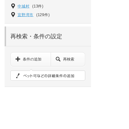
中城村
(13件)
宜野湾市
(129件)
再検索・条件の設定
条件の追加
再検索
ペット可などの詳細検索