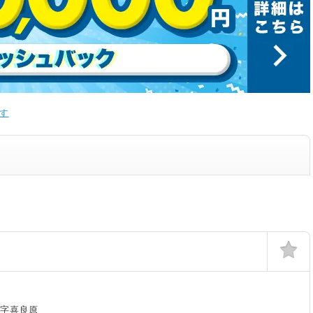
す
城字喜良原