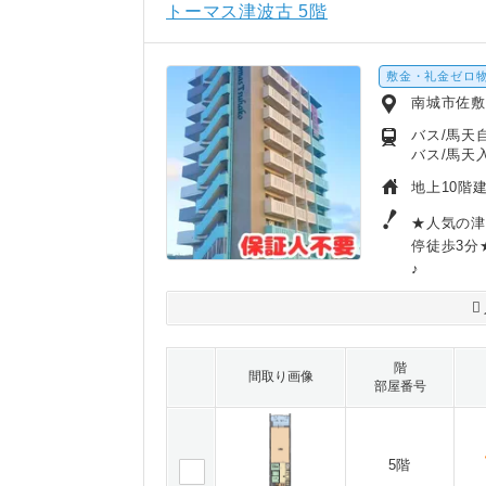
トーマス津波古 5階
敷金・礼金ゼロ
南城市佐
バス/馬天
バス/馬天
地上10階建
★人気の津
停徒歩3分
♪
階
間取り画像
部屋番号
5階