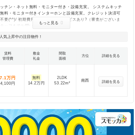
ッチン・ネット無料・モニター付き・設備充実。 システムキッチ
ト無料・モニター付きインターホンと設備充実。クレジット決済可
不要(^^)/ 初期費用の分割支払いサービスあり?（審査がございま
もっと見る
スタッフまでお問い合わせください）
人気上昇中の注目物件！
賃料
敷金
間取
方位
詳細を見る
管理費
礼金
面積
7.1
万円
無料
2LDK
南西
詳細を見る
14.2万円
53.22m²
4,100円