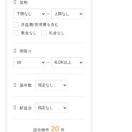
賃料
～
共益費/管理費を含む
敷金なし
礼金なし
間取り
～
築年数
駅徒歩
20
該当物件
件