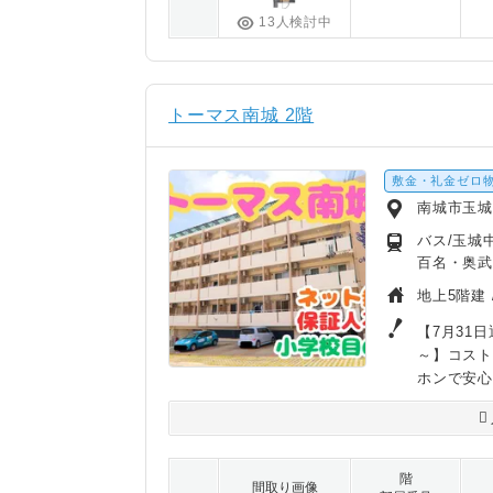
13人検討中
トーマス南城 2階
敷金・礼金ゼロ
南城市玉
バス/玉城
百名・奥武
地上5階建 
【7月31
～】コスト
ホンで安心
階
間取り画像