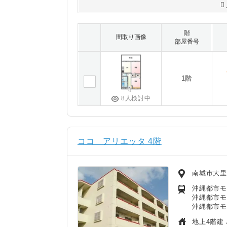
階
間取り画像
部屋番号
1階
8人検討中
ココ アリエッタ 4階
南城市大
沖縄都市モ
沖縄都市モ
沖縄都市モ
地上4階建 