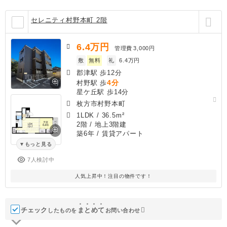
セレニティ村野本町 2階
6.4
万円
管理費
3,000円
敷
無料
礼
6.4万円
郡津駅 歩12分
4分
村野駅 歩
星ケ丘駅 歩14分
枚方市村野本町
1LDK
/
36.5m²
2階 / 地上3階建
築6年
/ 賃貸アパート
もっと見る
7人検討中
人気上昇中！注目の物件です！
チェック
ま
と
め
て
したものを
お問い合わせ