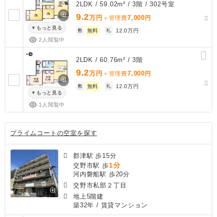
2LDK / 59.02m² / 3階 / 302号室
9.2
万円
7,000
＋管理費
円
もっと見る
敷
無料
礼
12.0万円
2人閲覧中
2LDK / 60.76m² / 3階
9.2
万円
7,000
＋管理費
円
敷
無料
礼
12.0万円
もっと見る
1人閲覧中
プライムコートの空室を探す
郡津駅 歩15分
1分
交野市駅 歩
河内磐船駅 歩20分
交野市私部２丁目
地上5階建
築32年
/ 賃貸マンション