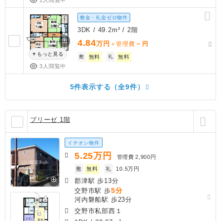
敷金・礼金ゼロ物件
3DK / 49.2m² / 2階
4.84
万円
－
＋管理費
円
もっと見る
敷
無料
礼
無料
3人閲覧中
5件表示する（全9件）
ブリーゼ 1階
イチオシ物件
5.25
万円
管理費
2,900円
敷
無料
礼
10.5万円
郡津駅 歩13分
5分
交野市駅 歩
河内磐船駅 歩23分
交野市私部西１