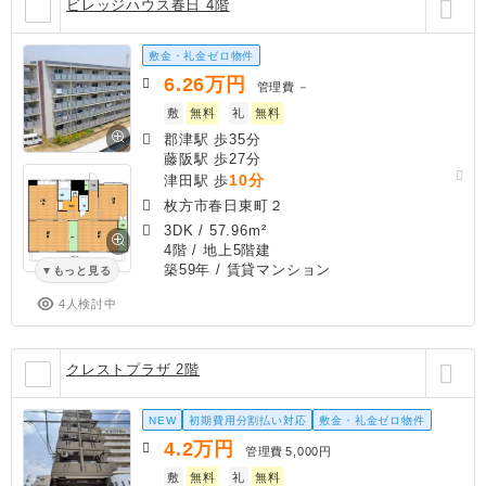
ビレッジハウス春日 4階
敷金・礼金ゼロ物件
6.26
万円
管理費
－
敷
無料
礼
無料
郡津駅 歩35分
藤阪駅 歩27分
10分
津田駅 歩
枚方市春日東町２
3DK
/
57.96m²
4階 / 地上5階建
築59年
/ 賃貸マンション
もっと見る
4人検討中
クレストプラザ 2階
NEW
初期費用分割払い対応
敷金・礼金ゼロ物件
4.2
万円
管理費
5,000円
敷
無料
礼
無料