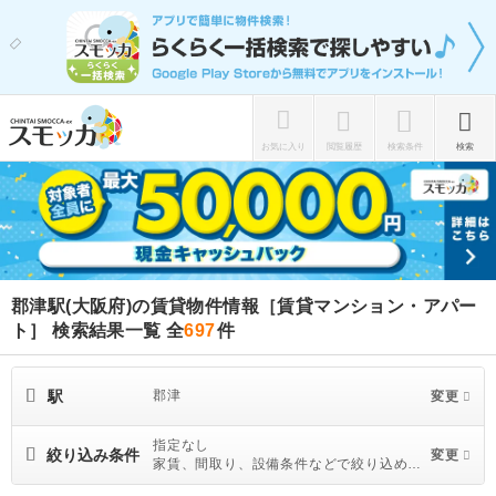
お気に入り
閲覧履歴
検索条件
検索
郡津駅(大阪府)の賃貸物件情報［賃貸マンション・アパー
ト］ 検索結果一覧
全
697
件
駅
郡津
変更
指定なし
絞り込み条件
変更
家賃、間取り、設備条件などで絞り込めま
す