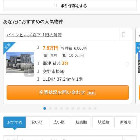
条件保存をする
あなたにおすすめの人気物件
パインヒルズ嘉平 1階の賃貸
新着
新
7.8万円
管理費
6,000円
敷
無料
礼
10.0万円
郡津 徒歩
3分
交野市松塚
1LDK/ 37.24m²/ 1階
空室状況お問い合わせ
無料
おすすめ
安い順
広い順
新築順
駅近順
新着順