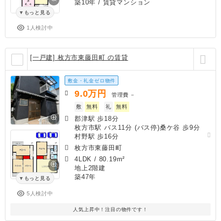
築10年
/ 賃貸マンション
もっと見る
1人検討中
[一戸建] 枚方市東藤田町 の賃貸
敷金・礼金ゼロ物件
9.0
万円
管理費
－
敷
無料
礼
無料
郡津駅 歩18分
枚方市駅 バス11分 (バス停)桑ケ谷 歩9分
村野駅 歩16分
枚方市東藤田町
4LDK
/
80.19m²
地上2階建
築47年
もっと見る
5人検討中
人気上昇中！注目の物件です！