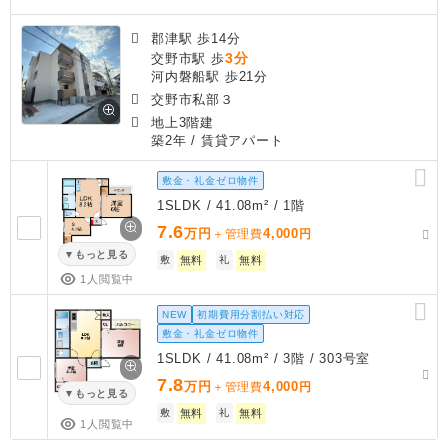
郡津駅 歩14分
3分
交野市駅 歩
河内磐船駅 歩21分
交野市私部３
地上3階建
築2年
/ 賃貸アパート
敷金・礼金ゼロ物件
1SLDK / 41.08m² / 1階
7.6
万円
4,000
＋管理費
円
もっと見る
敷
無料
礼
無料
1人閲覧中
NEW
初期費用分割払い対応
敷金・礼金ゼロ物件
1SLDK / 41.08m² / 3階 / 303号室
7.8
万円
4,000
＋管理費
円
もっと見る
敷
無料
礼
無料
1人閲覧中