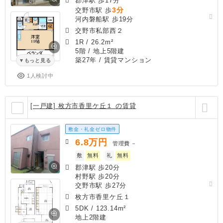
郡津駅 歩17分
3分
交野市駅 歩
河内磐船駅 歩19分
交野市私部西２
1R
/
26.2m²
5階 / 地上5階建
築27年
/ 賃貸マンション
もっと見る
1人検討中
[一戸建] 枚方市香里ケ丘１ の賃貸
敷金・礼金ゼロ物件
6.8
万円
管理費
－
敷
無料
礼
無料
郡津駅 歩20分
村野駅 歩20分
交野市駅 歩27分
枚方市香里ケ丘１
5DK
/
123.14m²
地上2階建