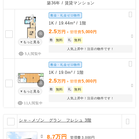
築36年
/ 賃貸マンション
敷金・礼金ゼロ物件
1K / 19.44m² / 1階
2.5
万円
5,000
＋管理費
円
敷
無料
礼
無料
もっと見る
人気上昇中！注目の物件です！
5人閲覧中
敷金・礼金ゼロ物件
1K / 19.0m² / 1階
2.5
万円
5,000
＋管理費
円
敷
無料
礼
無料
もっと見る
人気上昇中！注目の物件です！
11人閲覧中
シャ－メゾン グラン フレシュ 3階
8.7
万円
管理費
3,000円