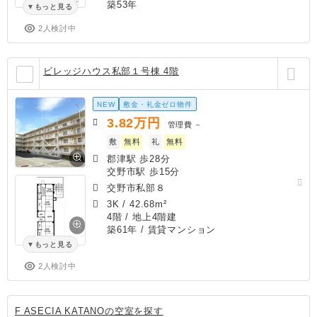
築53年
もっと見る
2人検討中
ビレッジハウス私部１号棟 4階
NEW
敷金・礼金ゼロ物件
3.82
万円
管理費
－
敷
無料
礼
無料
郡津駅 歩28分
交野市駅 歩15分
交野市私部８
3K
/
42.68m²
4階 / 地上4階建
築61年
/ 賃貸マンション
もっと見る
2人検討中
F ASECIA KATANOの空室を探す