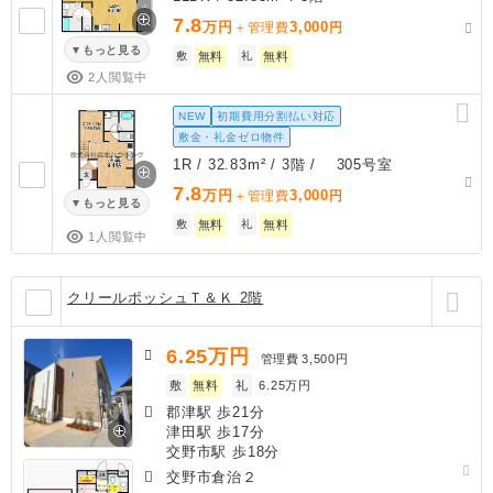
7.8
万円
3,000
＋管理費
円
もっと見る
敷
無料
礼
無料
2人閲覧中
NEW
初期費用分割払い対応
敷金・礼金ゼロ物件
1R / 32.83m² / 3階 / 305号室
7.8
万円
3,000
＋管理費
円
もっと見る
敷
無料
礼
無料
1人閲覧中
クリールポッシュＴ＆Ｋ 2階
6.25
万円
管理費
3,500円
敷
無料
礼
6.25万円
郡津駅 歩21分
津田駅 歩17分
交野市駅 歩18分
交野市倉治２