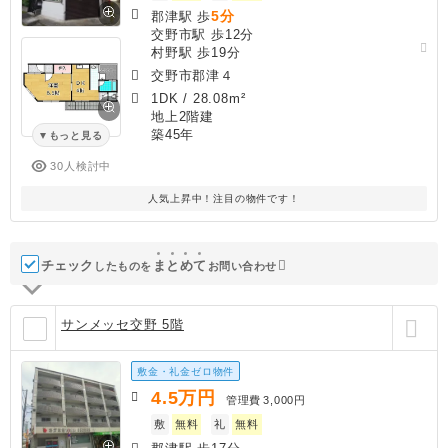
5分
郡津駅 歩
交野市駅 歩12分
村野駅 歩19分
交野市郡津４
1DK
/
28.08m²
地上2階建
築45年
もっと見る
30人検討中
人気上昇中！注目の物件です！
チェック
ま
と
め
て
したものを
お問い合わせ
サンメッセ交野 5階
敷金・礼金ゼロ物件
4.5
万円
管理費
3,000円
敷
無料
礼
無料