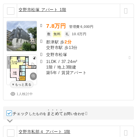
交野市松塚 アパート 1階
7.8
万円
管理費
6,000円
敷
無料
礼
10.0万円
2分
郡津駅 歩
交野市駅 歩13分
交野市松塚
1LDK
/
37.24m²
1階 / 地上3階建
築5年
/ 賃貸アパート
もっと見る
1人検討中
チェック
ま
と
め
て
したものを
お問い合わせ
交野市私部４ アパート 1階