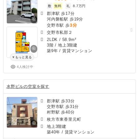
敷
無料
礼
8.7万円
郡津駅 歩17分
河内磐船駅 歩19分
3分
交野市駅 歩
交野市私部２
2LDK
/
58.9m²
3階 / 地上3階建
築9年
/ 賃貸マンション
もっと見る
4人検討中
水野ビルの空室を探す
郡津駅 歩33分
交野市駅 歩31分
村野駅 歩40分
枚方市東香里元町
地上3階建
築40年
/ 賃貸マンション