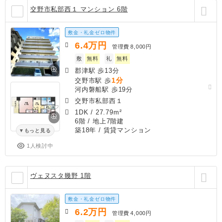
交野市私部西１ マンション 6階
敷金・礼金ゼロ物件
6.4
万円
管理費
8,000円
敷
無料
礼
無料
郡津駅 歩13分
1分
交野市駅 歩
河内磐船駅 歩19分
交野市私部西１
1DK
/
27.79m²
6階 / 地上7階建
築18年
/ 賃貸マンション
もっと見る
1人検討中
ヴェヌスタ幾野 1階
敷金・礼金ゼロ物件
6.2
万円
管理費
4,000円