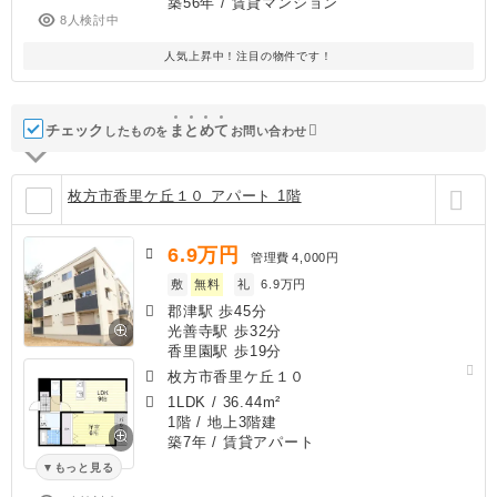
築56年
/ 賃貸マンション
8人検討中
人気上昇中！注目の物件です！
チェック
ま
と
め
て
したものを
お問い合わせ
枚方市香里ケ丘１０ アパート 1階
6.9
万円
管理費
4,000円
敷
無料
礼
6.9万円
郡津駅 歩45分
光善寺駅 歩32分
香里園駅 歩19分
枚方市香里ケ丘１０
1LDK
/
36.44m²
1階 / 地上3階建
築7年
/ 賃貸アパート
もっと見る