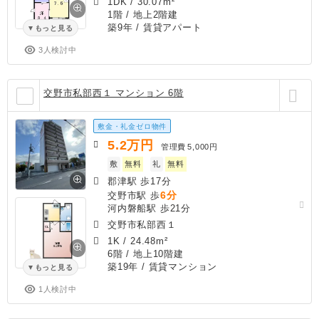
1DK
/
30.07m²
1階 / 地上2階建
築9年
/ 賃貸アパート
もっと見る
3人検討中
交野市私部西１ マンション 6階
敷金・礼金ゼロ物件
5.2
万円
管理費
5,000円
敷
無料
礼
無料
郡津駅 歩17分
6分
交野市駅 歩
河内磐船駅 歩21分
交野市私部西１
1K
/
24.48m²
6階 / 地上10階建
築19年
/ 賃貸マンション
もっと見る
1人検討中