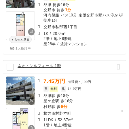
郡津 徒歩16分
交野市 徒歩
3分
河内磐船 バス10分 京阪交野市駅バス停から
徒歩1分
交野市私部西1丁目
1K
/
20.0m²
2階 / 地上6階建
もっと見る
築28年
/ 賃貸マンション
1人検討中
ネオ・シルフィール 1階
7.45
万円
管理費
4,100円
敷
無料
礼
14.9万円
郡津駅 歩18分
星ケ丘駅 歩16分
9分
村野駅 歩
枚方市村野本町
1LDK
/
52.37m²
1階 / 地上4階建