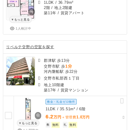
1LDK
/
36.79m²
2階 / 地上2階建
築11年
/ 賃貸アパート
もっと見る
1人検討中
リベルテ交野の空室を探す
郡津駅 歩13分
1分
交野市駅 歩
河内磐船駅 歩22分
交野市私部西１丁目
地上10階建
築17年
/ 賃貸マンション
敷金・礼金ゼロ物件
1LDK / 35.51m² / 6階
6.2
万円
1.0
＋管理費
万円
もっと見る
敷
無料
礼
無料