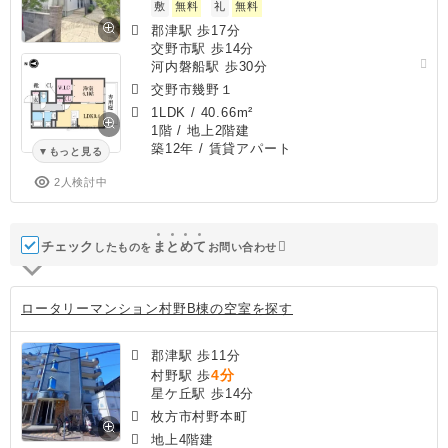
敷
無料
礼
無料
郡津駅 歩17分
交野市駅 歩14分
河内磐船駅 歩30分
交野市幾野１
1LDK
/
40.66m²
1階 / 地上2階建
築12年
/ 賃貸アパート
もっと見る
2人検討中
チェック
ま
と
め
て
したものを
お問い合わせ
ロータリーマンション村野B棟の空室を探す
郡津駅 歩11分
4分
村野駅 歩
星ケ丘駅 歩14分
枚方市村野本町
地上4階建