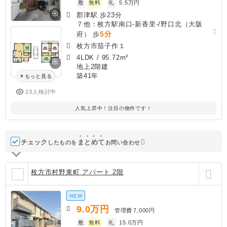
敷
無料
礼
5.5万円
郡津駅 歩23分
７他：枚方駅南口-新香里-/野口北（大阪
5分
府） 歩
枚方市茄子作１
4LDK
/
95.72m²
地上2階建
築41年
もっと見る
23人検討中
人気上昇中！注目の物件です！
チェック
ま
と
め
て
したものを
お問い合わせ
枚方市村野東町 アパート 2階
NEW
9.0
万円
管理費
7,000円
敷
無料
礼
15.0万円