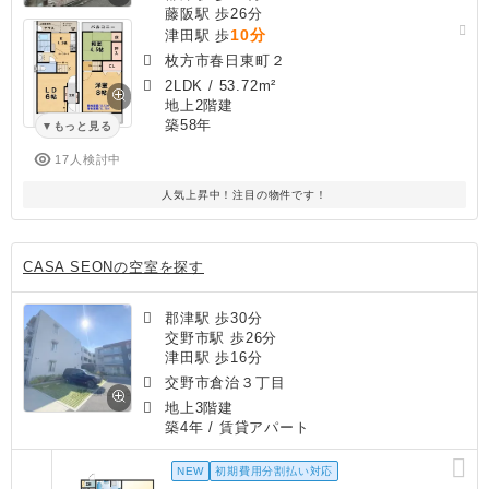
藤阪駅 歩26分
10分
津田駅 歩
枚方市春日東町２
2LDK
/
53.72m²
地上2階建
築58年
もっと見る
17人検討中
人気上昇中！注目の物件です！
CASA SEONの空室を探す
郡津駅 歩30分
交野市駅 歩26分
津田駅 歩16分
交野市倉治３丁目
地上3階建
築4年
/ 賃貸アパート
NEW
初期費用分割払い対応