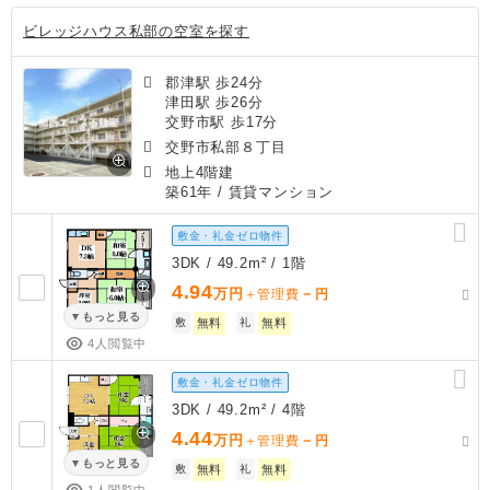
ビレッジハウス私部の空室を探す
郡津駅 歩24分
津田駅 歩26分
交野市駅 歩17分
交野市私部８丁目
地上4階建
築61年
/ 賃貸マンション
敷金・礼金ゼロ物件
3DK / 49.2m² / 1階
4.94
万円
－
＋管理費
円
もっと見る
敷
無料
礼
無料
4人閲覧中
敷金・礼金ゼロ物件
3DK / 49.2m² / 4階
4.44
万円
－
＋管理費
円
もっと見る
敷
無料
礼
無料
1人閲覧中