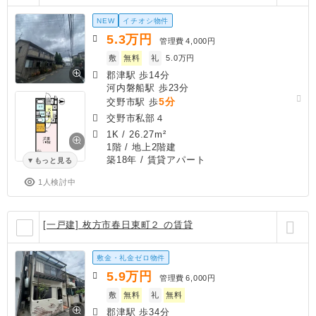
NEW
イチオシ物件
5.3
万円
管理費
4,000円
敷
無料
礼
5.0万円
郡津駅 歩14分
河内磐船駅 歩23分
5分
交野市駅 歩
交野市私部４
1K
/
26.27m²
1階 / 地上2階建
築18年
/ 賃貸アパート
もっと見る
1人検討中
[一戸建] 枚方市春日東町２ の賃貸
敷金・礼金ゼロ物件
5.9
万円
管理費
6,000円
敷
無料
礼
無料
郡津駅 歩34分