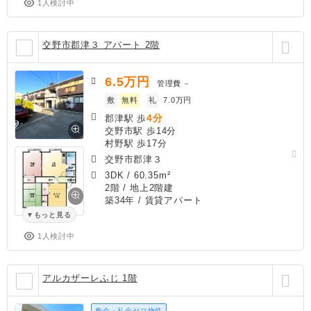
1人検討中
交野市郡津３ アパート 2階
6.5
万円
管理費
－
敷
無料
礼
7.0万円
4分
郡津駅 歩
交野市駅 歩14分
村野駅 歩17分
交野市郡津３
3DK
/
60.35m²
2階 / 地上2階建
築34年
/ 賃貸アパート
もっと見る
1人検討中
アルカザーレふじ 1階
敷金・礼金ゼロ物件