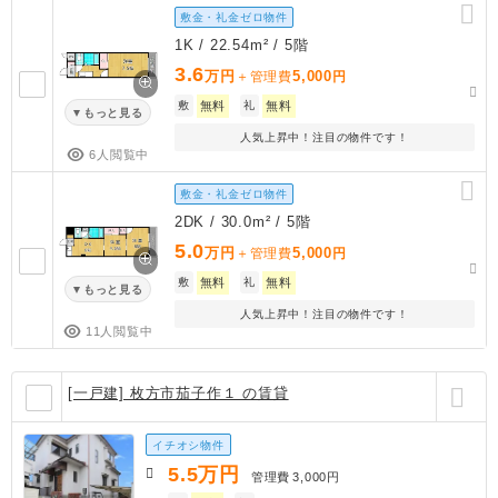
敷金・礼金ゼロ物件
1K / 22.54m² / 5階
3.6
万円
5,000
＋管理費
円
敷
無料
礼
無料
もっと見る
人気上昇中！注目の物件です！
6人閲覧中
敷金・礼金ゼロ物件
2DK / 30.0m² / 5階
5.0
万円
5,000
＋管理費
円
敷
無料
礼
無料
もっと見る
人気上昇中！注目の物件です！
11人閲覧中
[一戸建] 枚方市茄子作１ の賃貸
イチオシ物件
5.5
万円
管理費
3,000円