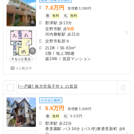
7.0
万円
管理費
3,300円
敷
無料
礼
無料
郡津駅 歩13分
9分
交野市駅 歩
河内磐船駅 歩21分
交野市私部６
2LDK
/
56.83m²
1階 / 地上3階建
築24年
/ 賃貸マンション
もっと見る
2人検討中
[一戸建] 枚方市茄子作１ の賃貸
イチオシ物件
5.5
万円
管理費
3,000円
敷
無料
礼
5.5万円
郡津駅 歩22分
香里園駅 バス14分 (バス停)東香里新町 歩6