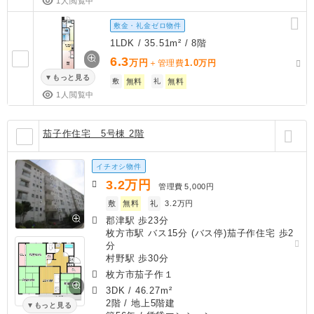
1人閲覧中
敷金・礼金ゼロ物件
1LDK / 35.51m² / 8階
6.3
万円
1.0
＋管理費
万円
もっと見る
敷
無料
礼
無料
1人閲覧中
茄子作住宅 5号棟 2階
イチオシ物件
3.2
万円
管理費
5,000円
敷
無料
礼
3.2万円
郡津駅 歩23分
枚方市駅 バス15分 (バス停)茄子作住宅 歩2
分
村野駅 歩30分
枚方市茄子作１
3DK
/
46.27m²
2階 / 地上5階建
もっと見る