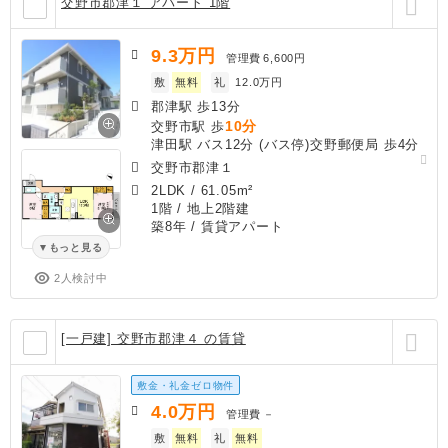
交野市郡津１ アパート 1階
9.3
万円
管理費
6,600円
敷
無料
礼
12.0万円
郡津駅 歩13分
10分
交野市駅 歩
津田駅 バス12分 (バス停)交野郵便局 歩4分
交野市郡津１
2LDK
/
61.05m²
1階 / 地上2階建
築8年
/ 賃貸アパート
もっと見る
2人検討中
[一戸建] 交野市郡津４ の賃貸
敷金・礼金ゼロ物件
4.0
万円
管理費
－
敷
無料
礼
無料