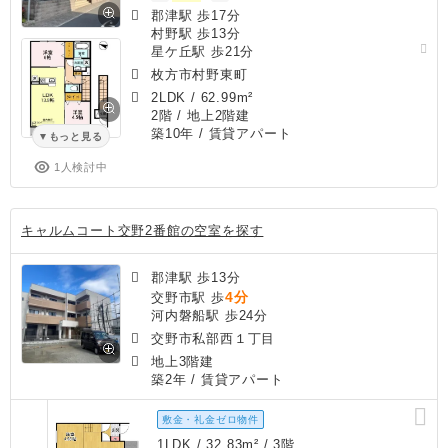
郡津駅 歩17分
村野駅 歩13分
星ケ丘駅 歩21分
枚方市村野東町
2LDK
/
62.99m²
2階 / 地上2階建
築10年
/ 賃貸アパート
もっと見る
1人検討中
キャルムコート交野2番館の空室を探す
郡津駅 歩13分
4分
交野市駅 歩
河内磐船駅 歩24分
交野市私部西１丁目
地上3階建
築2年
/ 賃貸アパート
敷金・礼金ゼロ物件
1LDK / 32.83m² / 3階