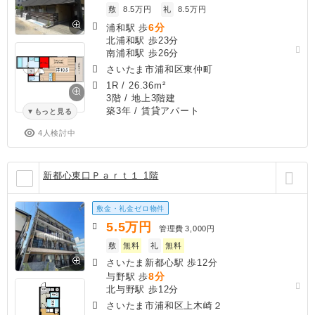
敷
8.5万円
礼
8.5万円
6分
浦和駅 歩
北浦和駅 歩23分
南浦和駅 歩26分
さいたま市浦和区東仲町
1R
/
26.36m²
3階 / 地上3階建
築3年
/ 賃貸アパート
もっと見る
4人検討中
新都心東口Ｐａｒｔ１ 1階
敷金・礼金ゼロ物件
5.5
万円
管理費
3,000円
敷
無料
礼
無料
さいたま新都心駅 歩12分
8分
与野駅 歩
北与野駅 歩12分
さいたま市浦和区上木崎２