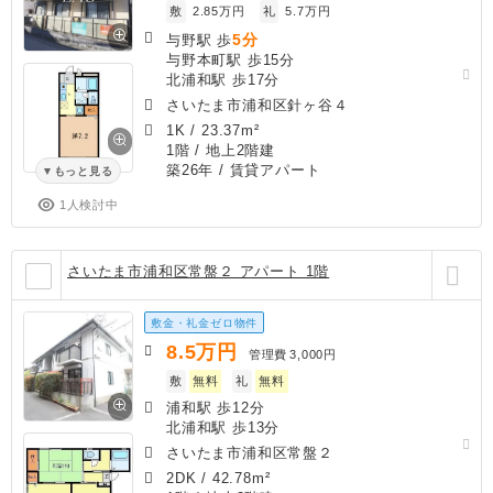
敷
2.85万円
礼
5.7万円
5分
与野駅 歩
与野本町駅 歩15分
北浦和駅 歩17分
さいたま市浦和区針ヶ谷４
1K
/
23.37m²
1階 / 地上2階建
築26年
/ 賃貸アパート
もっと見る
1人検討中
さいたま市浦和区常盤２ アパート 1階
敷金・礼金ゼロ物件
8.5
万円
管理費
3,000円
敷
無料
礼
無料
浦和駅 歩12分
北浦和駅 歩13分
さいたま市浦和区常盤２
2DK
/
42.78m²