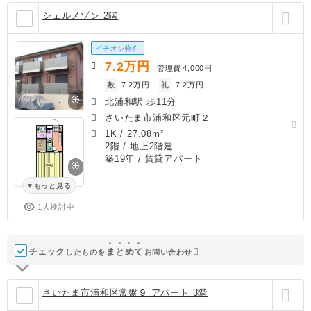
シェルメゾン 2階
イチオシ物件
7.2
万円
管理費
4,000円
敷
7.2万円
礼
7.2万円
北浦和駅 歩11分
さいたま市浦和区元町２
1K
/
27.08m²
2階 / 地上2階建
築19年
/ 賃貸アパート
もっと見る
1人検討中
チェック
ま
と
め
て
したものを
お問い合わせ
さいたま市浦和区常盤９ アパート 3階