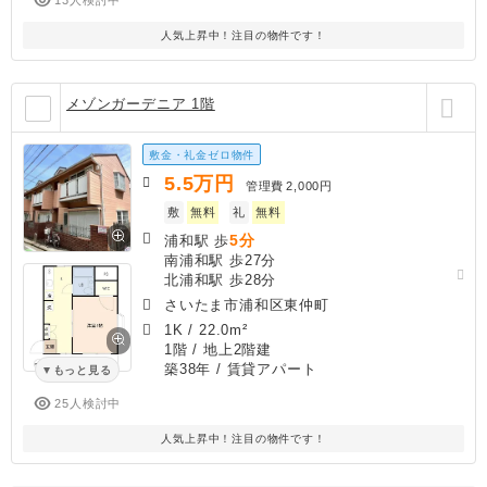
人気上昇中！注目の物件です！
メゾンガーデニア 1階
敷金・礼金ゼロ物件
5.5
万円
管理費
2,000円
敷
無料
礼
無料
5分
浦和駅 歩
南浦和駅 歩27分
北浦和駅 歩28分
さいたま市浦和区東仲町
1K
/
22.0m²
1階 / 地上2階建
築38年
/ 賃貸アパート
もっと見る
25人検討中
人気上昇中！注目の物件です！