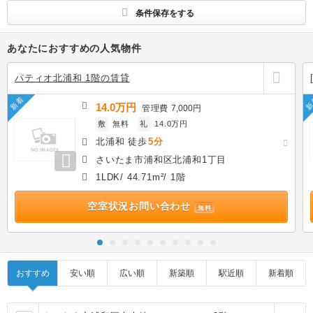
条件保存をする
あなたにおすすめの人気物件
パティオ北浦和 1階の賃貸
新着
新
14.0万円
管理費
7,000円
敷
無料
礼
14.0万円
北浦和 徒歩
5分
さいたま市浦和区北浦和1丁目
1LDK/ 44.71m²/ 1階
空室状況お問い合わせ
無料
おすすめ
安い順
広い順
新築順
駅近順
新着順