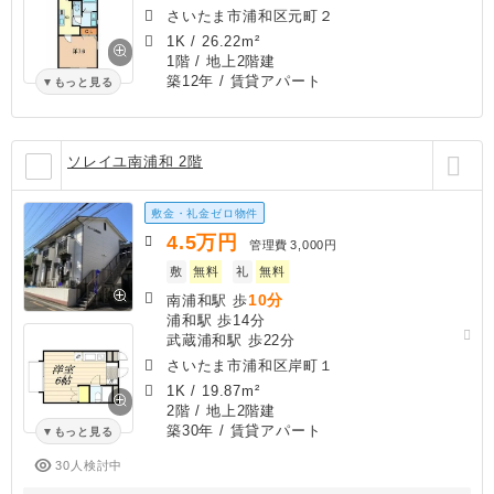
さいたま市浦和区元町２
1K
/
26.22m²
1階 / 地上2階建
築12年
/ 賃貸アパート
もっと見る
ソレイユ南浦和 2階
敷金・礼金ゼロ物件
4.5
万円
管理費
3,000円
敷
無料
礼
無料
10分
南浦和駅 歩
浦和駅 歩14分
武蔵浦和駅 歩22分
さいたま市浦和区岸町１
1K
/
19.87m²
2階 / 地上2階建
築30年
/ 賃貸アパート
もっと見る
30人検討中