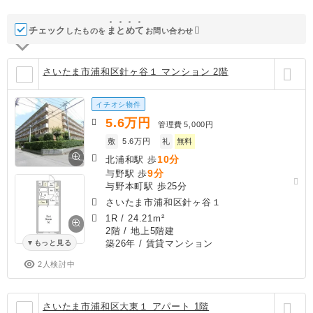
チェック
ま
と
め
て
したものを
お問い合わせ
さいたま市浦和区針ヶ谷１ マンション 2階
イチオシ物件
5.6
万円
管理費
5,000円
敷
5.6万円
礼
無料
10分
北浦和駅 歩
9分
与野駅 歩
与野本町駅 歩25分
さいたま市浦和区針ヶ谷１
1R
/
24.21m²
2階 / 地上5階建
築26年
/ 賃貸マンション
もっと見る
2人検討中
さいたま市浦和区大東１ アパート 1階