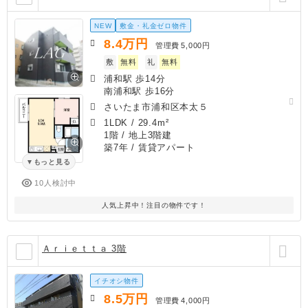
NEW
敷金・礼金ゼロ物件
8.4
万円
管理費
5,000円
敷
無料
礼
無料
浦和駅 歩14分
南浦和駅 歩16分
さいたま市浦和区本太５
1LDK
/
29.4m²
1階 / 地上3階建
築7年
/ 賃貸アパート
もっと見る
10人検討中
人気上昇中！注目の物件です！
Ａｒｉｅｔｔａ 3階
イチオシ物件
8.5
万円
管理費
4,000円