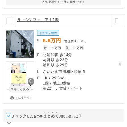
人気上昇中！注目の物件です！
ラ・シンフォニアII 1階
イチオシ物件
6.6
万円
管理費
4,000円
敷
6.6万円
礼
6.6万円
北浦和駅 歩14分
与野駅 歩22分
浦和駅 歩29分
さいたま市浦和区領家５
1K
/
29.6m²
1階 / 地上3階建
築22年
/ 賃貸アパート
もっと見る
1人検討中
チェック
ま
と
め
て
したものを
お問い合わせ