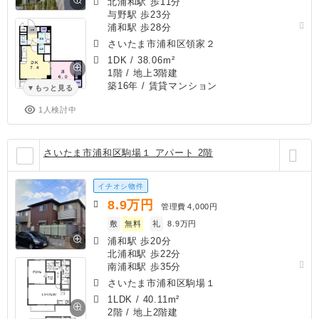
北浦和駅 歩11分
与野駅 歩23分
浦和駅 歩28分
さいたま市浦和区領家２
1DK
/
38.06m²
1階 / 地上3階建
築16年
/ 賃貸マンション
もっと見る
1人検討中
さいたま市浦和区駒場１ アパート 2階
イチオシ物件
8.9
万円
管理費
4,000円
敷
無料
礼
8.9万円
浦和駅 歩20分
北浦和駅 歩22分
南浦和駅 歩35分
さいたま市浦和区駒場１
1LDK
/
40.11m²
2階 / 地上2階建