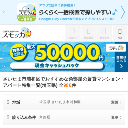
お気に入り
閲覧履歴
検索条件
検索
さいたま市浦和区でおすすめな角部屋の賃貸マンション・
アパート特集一覧(埼玉県)
全
986
件
地域
埼玉県 さいたま市浦和区
変更
絞り込み条件
角部屋
変更