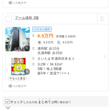
1人検討中
アール浦和 3階
イチオシ物件
9.5
万円
管理費
3,000円
敷
9.5万円
礼
9.5万円
浦和駅 歩12分
北浦和駅 歩25分
さいたま市浦和区本太１
1LDK
/
34.62m²
3階 / 地上3階建
築5年
/ 賃貸アパート
もっと見る
3人検討中
チェック
ま
と
め
て
したものを
お問い合わせ