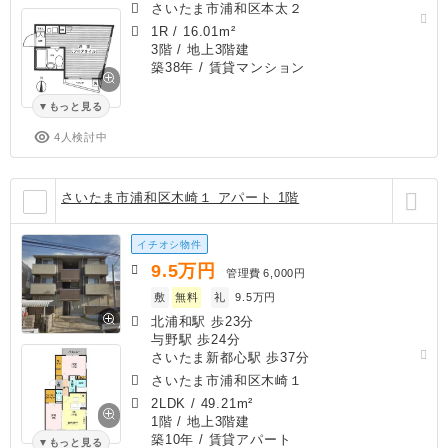
さいたま市浦和区本太２
1R
/
16.01m²
3階 / 地上3階建
築38年
/ 賃貸マンション
もっと見る
4人検討中
さいたま市浦和区木崎１ アパート 1階
イチオシ物件
9.5
万円
管理費
6,000円
敷
無料
礼
9.5万円
北浦和駅 歩23分
与野駅 歩24分
さいたま新都心駅 歩37分
さいたま市浦和区木崎１
2LDK
/
49.21m²
1階 / 地上3階建
築10年
/ 賃貸アパート
もっと見る