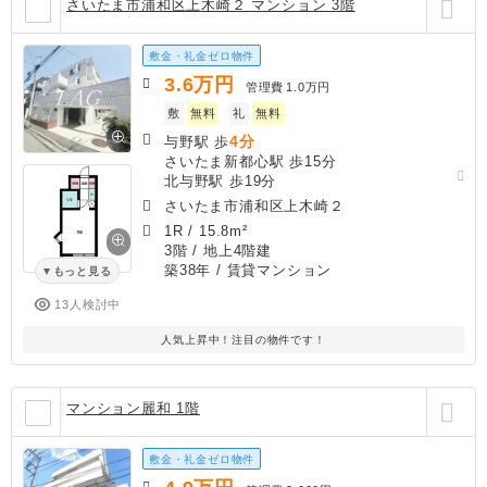
さいたま市浦和区上木崎２ マンション 3階
敷金・礼金ゼロ物件
3.6
万円
管理費
1.0万円
敷
無料
礼
無料
4分
与野駅 歩
さいたま新都心駅 歩15分
北与野駅 歩19分
さいたま市浦和区上木崎２
1R
/
15.8m²
3階 / 地上4階建
築38年
/ 賃貸マンション
もっと見る
13人検討中
人気上昇中！注目の物件です！
マンション麗和 1階
敷金・礼金ゼロ物件