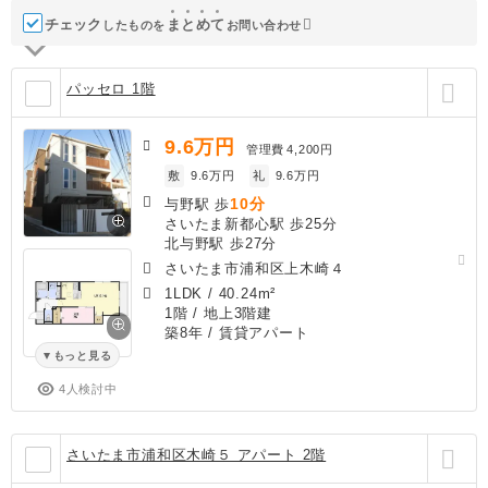
チェック
ま
と
め
て
したものを
お問い合わせ
パッセロ 1階
9.6
万円
管理費
4,200円
敷
9.6万円
礼
9.6万円
10分
与野駅 歩
さいたま新都心駅 歩25分
北与野駅 歩27分
さいたま市浦和区上木崎４
1LDK
/
40.24m²
1階 / 地上3階建
築8年
/ 賃貸アパート
もっと見る
4人検討中
さいたま市浦和区木崎５ アパート 2階