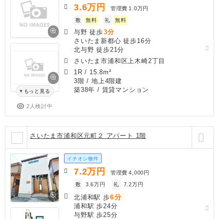
3.6
万円
管理費
1.0万円
敷
無料
礼
無料
与野 徒歩
3分
さいたま新都心 徒歩16分
北与野 徒歩21分
さいたま市浦和区上木崎2丁目
1R
/
15.8m²
3階 / 地上4階建
築38年
/ 賃貸マンション
もっと見る
2人検討中
さいたま市浦和区元町２ アパート 1階
イチオシ物件
7.2
万円
管理費
4,000円
敷
3.6万円
礼
7.2万円
6分
北浦和駅 歩
浦和駅 歩24分
与野駅 歩25分