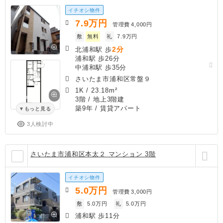
イチオシ物件
7.9
万円
管理費
4,000円
敷
無料
礼
7.9万円
2分
北浦和駅 歩
浦和駅 歩26分
中浦和駅 歩35分
さいたま市浦和区常盤９
1K
/
23.18m²
3階 / 地上3階建
築9年
/ 賃貸アパート
もっと見る
3人検討中
さいたま市浦和区本太２ マンション 3階
イチオシ物件
5.0
万円
管理費
3,000円
敷
5.0万円
礼
5.0万円
浦和駅 歩11分