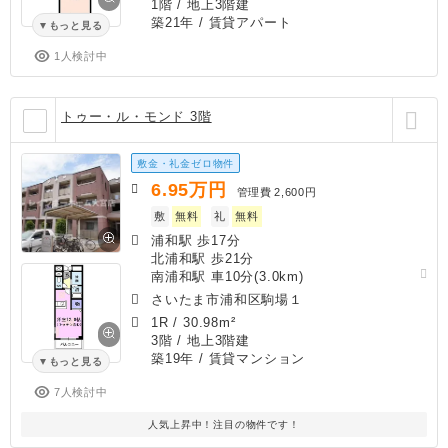
1階 / 地上3階建
築21年
/ 賃貸アパート
もっと見る
1人検討中
トゥー・ル・モンド 3階
敷金・礼金ゼロ物件
6.95
万円
管理費
2,600円
敷
無料
礼
無料
浦和駅 歩17分
北浦和駅 歩21分
南浦和駅 車10分(3.0km)
さいたま市浦和区駒場１
1R
/
30.98m²
3階 / 地上3階建
築19年
/ 賃貸マンション
もっと見る
7人検討中
人気上昇中！注目の物件です！