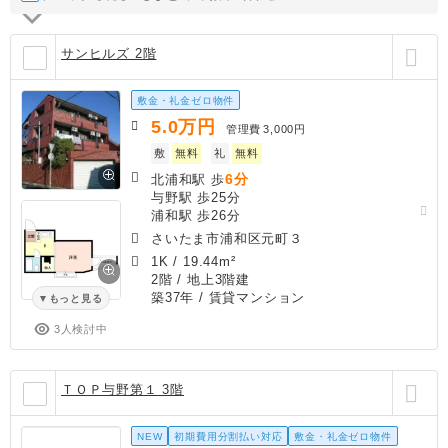
サンヒルズ 2階
敷金・礼金ゼロ物件
5.0
万円
管理費
3,000円
敷
無料
礼
無料
6分
北浦和駅 歩
与野駅 歩25分
浦和駅 歩26分
さいたま市浦和区元町３
1K
/
19.44m²
2階 / 地上3階建
築37年
/ 賃貸マンション
もっと見る
3人検討中
ＴＯＰ与野第１ 3階
NEW
初期費用分割払い対応
敷金・礼金ゼロ物件