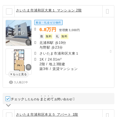
さいたま市浦和区大東１ マンション 2階
敷金・礼金ゼロ物件
6.8
万円
管理費
3,000円
敷
無料
礼
無料
北浦和駅 歩19分
与野駅 歩23分
さいたま市浦和区大東１
1K
/
24.01m²
2階 / 地上3階建
築3年
/ 賃貸マンション
もっと見る
3人検討中
チェック
ま
と
め
て
したものを
お問い合わせ
さいたま市浦和区本太５ アパート 1階