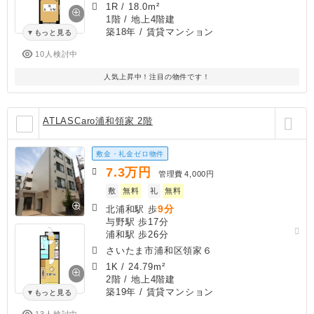
1R
/
18.0m²
1階 / 地上4階建
築18年
/ 賃貸マンション
もっと見る
10人検討中
人気上昇中！注目の物件です！
ATLASCaro浦和領家 2階
敷金・礼金ゼロ物件
7.3
万円
管理費
4,000円
敷
無料
礼
無料
9分
北浦和駅 歩
与野駅 歩17分
浦和駅 歩26分
さいたま市浦和区領家６
1K
/
24.79m²
2階 / 地上4階建
築19年
/ 賃貸マンション
もっと見る
13人検討中