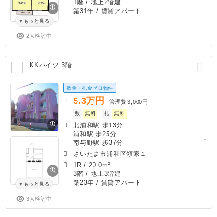
1階 / 地上2階建
築31年
/ 賃貸アパート
もっと見る
2人検討中
KKハイツ 3階
敷金・礼金ゼロ物件
5.3
万円
管理費
3,000円
敷
無料
礼
無料
北浦和駅 歩13分
浦和駅 歩25分
南与野駅 歩37分
さいたま市浦和区領家１
1R
/
20.0m²
3階 / 地上3階建
築23年
/ 賃貸アパート
もっと見る
3人検討中