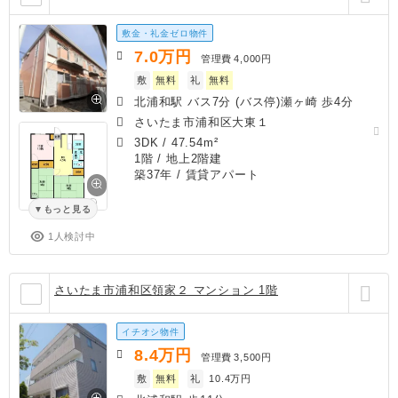
敷金・礼金ゼロ物件
7.0
万円
管理費
4,000円
敷
無料
礼
無料
北浦和駅 バス7分 (バス停)瀬ヶ崎 歩4分
さいたま市浦和区大東１
3DK
/
47.54m²
1階 / 地上2階建
築37年
/ 賃貸アパート
もっと見る
1人検討中
さいたま市浦和区領家２ マンション 1階
イチオシ物件
8.4
万円
管理費
3,500円
敷
無料
礼
10.4万円