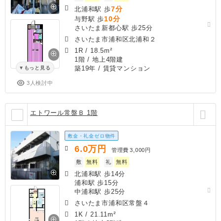
7分
北浦和駅 歩
10分
与野駅 歩
さいたま新都心駅 歩25分
さいたま市浦和区北浦和２
1R
/
18.5m²
1階 / 地上4階建
築19年
/ 賃貸マンション
もっと見る
3人検討中
エトワール常盤Ｂ 1階
敷金・礼金ゼロ物件
6.0
万円
管理費
3,000円
敷
無料
礼
無料
北浦和駅 歩14分
浦和駅 歩15分
中浦和駅 歩25分
さいたま市浦和区常盤４
1K
/
21.11m²