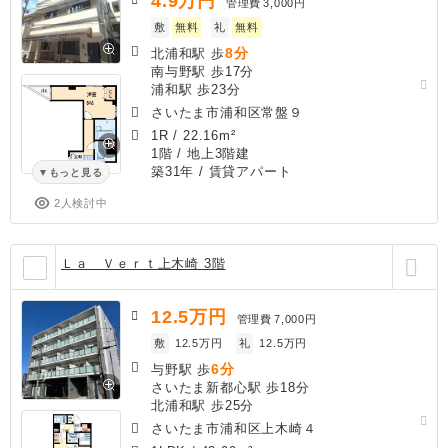
4.9
万円
管理費
3,000円
敷
無料
礼
無料
8分
北浦和駅 歩
南与野駅 歩17分
浦和駅 歩23分
さいたま市浦和区常盤９
1R
/
22.16m²
1階 / 地上3階建
築31年
/ 賃貸アパート
もっと見る
2人検討中
Ｌａ Ｖｅｒｔ上木崎 3階
12.5
万円
管理費
7,000円
敷
12.5万円
礼
12.5万円
6分
与野駅 歩
さいたま新都心駅 歩18分
北浦和駅 歩25分
さいたま市浦和区上木崎４