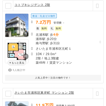
コトブキレジデンス 2階
敷金・礼金ゼロ物件
7.2
万円
管理費
－
敷
無料
礼
無料
4分
北浦和駅 歩
浦和駅 歩20分
南与野駅 歩31分
さいたま市浦和区元町１
1DK
/
29.0m²
2階 / 地上3階建
築46年
/ 賃貸マンション
もっと見る
5人検討中
人気上昇中！注目の物件です！
さいたま市浦和区東岸町 マンション 2階
11.9
万円
管理費
3,000円