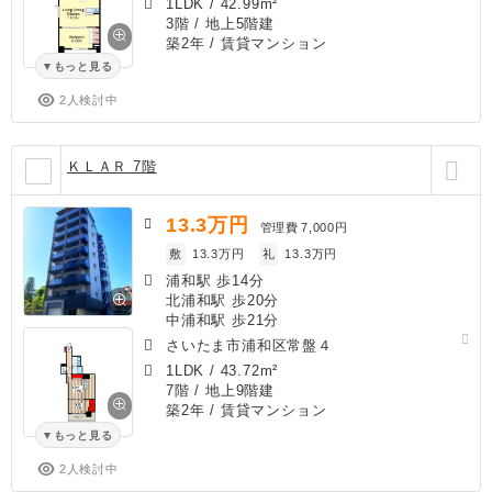
1LDK
/
42.99m²
3階 / 地上5階建
築2年
/ 賃貸マンション
もっと見る
2人検討中
ＫＬＡＲ 7階
13.3
万円
管理費
7,000円
敷
13.3万円
礼
13.3万円
浦和駅 歩14分
北浦和駅 歩20分
中浦和駅 歩21分
さいたま市浦和区常盤４
1LDK
/
43.72m²
7階 / 地上9階建
築2年
/ 賃貸マンション
もっと見る
2人検討中