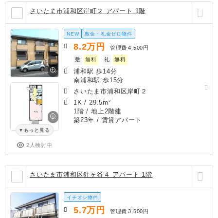
さいたま市浦和区岸町２ アパート 1階
NEW
敷金・礼金ゼロ物件
8.2
万円
管理費
4,500円
敷
無料
礼
無料
浦和駅 歩14分
南浦和駅 歩15分
さいたま市浦和区岸町２
1K
/
29.5m²
1階 / 地上2階建
築23年
/ 賃貸アパート
もっと見る
2人検討中
さいたま市浦和区針ヶ谷４ アパート 1階
イチオシ物件
5.7
万円
管理費
3,500円