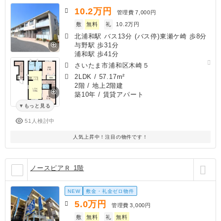
10.2
万円
管理費
7,000円
敷
無料
礼
10.2万円
北浦和駅 バス13分 (バス停)東瀬ケ崎 歩8分
与野駅 歩31分
浦和駅 歩41分
さいたま市浦和区木崎５
2LDK
/
57.17m²
2階 / 地上2階建
築10年
/ 賃貸アパート
もっと見る
51人検討中
人気上昇中！注目の物件です！
ノースピアＲ 1階
NEW
敷金・礼金ゼロ物件
5.0
万円
管理費
3,000円
敷
無料
礼
無料