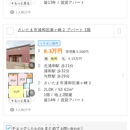
築13年
/ 賃貸アパート
もっと見る
1人検討中
さいたま市浦和区瀬ヶ崎２ アパート 1階
イチオシ物件
8.3
万円
管理費
3,000円
敷
無料
礼
4.15万円
北浦和駅 歩21分
浦和駅 歩32分
与野駅 歩29分
さいたま市浦和区瀬ヶ崎２
2LDK
/
53.62m²
1階 / 地上2階建
築14年
/ 賃貸アパート
もっと見る
1人検討中
チェック
ま
と
め
て
したものを
お問い合わせ