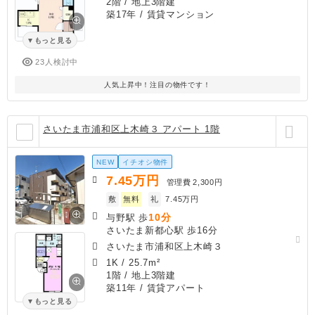
2階 / 地上3階建
築17年
/ 賃貸マンション
もっと見る
23人検討中
人気上昇中！注目の物件です！
さいたま市浦和区上木崎３ アパート 1階
NEW
イチオシ物件
7.45
万円
管理費
2,300円
敷
無料
礼
7.45万円
10分
与野駅 歩
さいたま新都心駅 歩16分
さいたま市浦和区上木崎３
1K
/
25.7m²
1階 / 地上3階建
築11年
/ 賃貸アパート
もっと見る