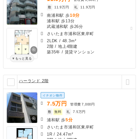
敷
11.9万円
礼
11.9万円
10分
南浦和駅 歩
浦和駅 歩13分
武蔵浦和駅 歩26分
さいたま市浦和区東岸町
2LDK
/
48.3m²
2階 / 地上4階建
築35年
/ 賃貸マンション
もっと見る
ハーランド 2階
イチオシ物件
7.5
万円
管理費
7,000円
敷
無料
礼
7.5万円
5分
浦和駅 歩
さいたま市浦和区東岸町
1R
/
24.47m²