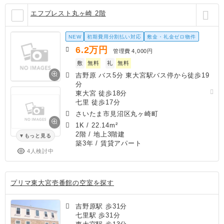
エフプレスト丸ヶ崎 2階
NEW
初期費用分割払い対応
敷金・礼金ゼロ物件
6.2
万円
管理費
4,000円
敷
無料
礼
無料
吉野原 バス5分 東大宮駅バス停から徒歩19
分
東大宮 徒歩18分
七里 徒歩17分
さいたま市見沼区丸ヶ崎町
1K
/
22.14m²
2階 / 地上3階建
もっと見る
築3年
/ 賃貸アパート
4人検討中
プリマ東大宮壱番館の空室を探す
吉野原駅 歩31分
七里駅 歩31分