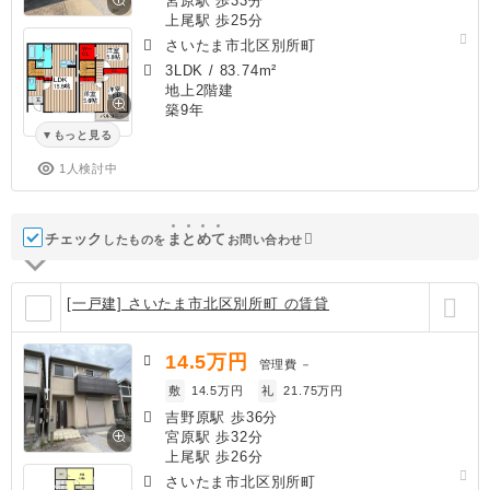
宮原駅 歩33分
上尾駅 歩25分
さいたま市北区別所町
3LDK
/
83.74m²
地上2階建
築9年
もっと見る
1人検討中
チェック
ま
と
め
て
したものを
お問い合わせ
[一戸建] さいたま市北区別所町 の賃貸
14.5
万円
管理費
－
敷
14.5万円
礼
21.75万円
吉野原駅 歩36分
宮原駅 歩32分
上尾駅 歩26分
さいたま市北区別所町