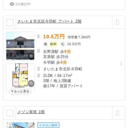
2人検討中
さいたま市北区今羽町 アパート 2階
10.5
万円
管理費
7,000円
敷
無料
礼
10.5万円
9分
吉野原駅 歩
宮原駅 歩25分
4分
今羽駅 歩
さいたま市北区今羽町
2LDK
/
64.17m²
2階 / 地上2階建
築17年
/ 賃貸アパート
もっと見る
メゾン実咲 1階
イチオシ物件