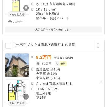
さいたま市見沼区丸ヶ崎町
1K
/
19.87m²
2階 / 地上2階建
もっと見る
築35年
/ 賃貸アパート
9人検討中
人気上昇中！注目の物件です！
[一戸建] さいたま市北区吉野町１ の賃貸
8.2
万円
管理費
3,500円
敷
8.2万円
礼
無料
吉野原駅 歩18分
今羽駅 歩11分
東宮原駅 歩15分
さいたま市北区吉野町１
1LDK
/
50.3m²
地上2階建
築14年
もっと見る