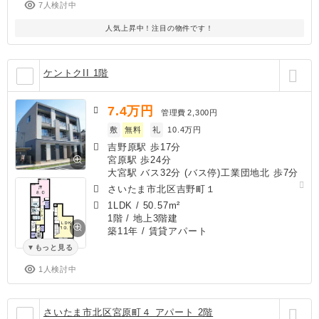
7人検討中
人気上昇中！注目の物件です！
ケントクII 1階
7.4
万円
管理費
2,300円
敷
無料
礼
10.4万円
吉野原駅 歩17分
宮原駅 歩24分
大宮駅 バス32分 (バス停)工業団地北 歩7分
さいたま市北区吉野町１
1LDK
/
50.57m²
1階 / 地上3階建
築11年
/ 賃貸アパート
もっと見る
1人検討中
さいたま市北区宮原町４ アパート 2階