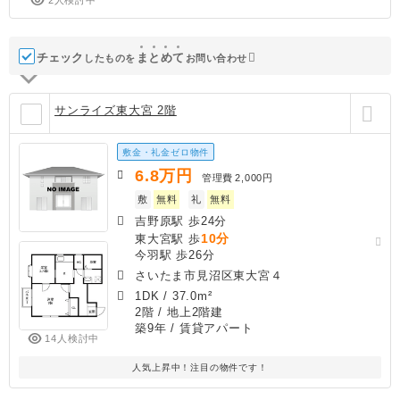
チェック
ま
と
め
て
したものを
お問い合わせ
サンライズ東大宮 2階
敷金・礼金ゼロ物件
6.8
万円
管理費
2,000円
敷
無料
礼
無料
吉野原駅 歩24分
10分
東大宮駅 歩
今羽駅 歩26分
さいたま市見沼区東大宮４
1DK
/
37.0m²
2階 / 地上2階建
築9年
/ 賃貸アパート
14人検討中
人気上昇中！注目の物件です！