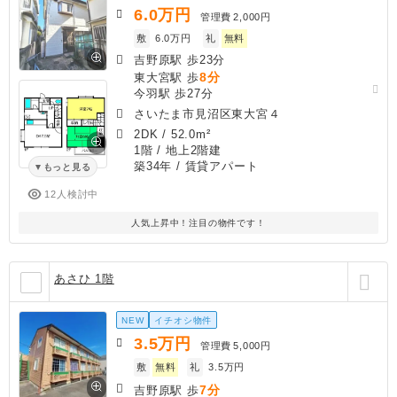
6.0
万円
管理費
2,000円
敷
6.0万円
礼
無料
吉野原駅 歩23分
8分
東大宮駅 歩
今羽駅 歩27分
さいたま市見沼区東大宮４
2DK
/
52.0m²
1階 / 地上2階建
築34年
/ 賃貸アパート
もっと見る
12人検討中
人気上昇中！注目の物件です！
あさひ 1階
NEW
イチオシ物件
3.5
万円
管理費
5,000円
敷
無料
礼
3.5万円
7分
吉野原駅 歩