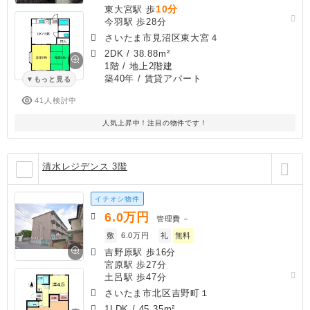
10分
東大宮駅 歩
今羽駅 歩28分
さいたま市見沼区東大宮４
2DK
/
38.88m²
1階 / 地上2階建
築40年
/ 賃貸アパート
もっと見る
41人検討中
人気上昇中！注目の物件です！
清水レジデンス 3階
イチオシ物件
6.0
万円
管理費
－
敷
6.0万円
礼
無料
吉野原駅 歩16分
宮原駅 歩27分
土呂駅 歩47分
さいたま市北区吉野町１
1LDK
/
45.35m²