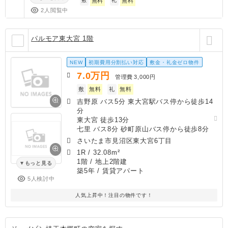
敷
無料
礼
無料
2人閲覧中
パルモア東大宮 1階
NEW
初期費用分割払い対応
敷金・礼金ゼロ物件
7.0
万円
管理費
3,000円
敷
無料
礼
無料
吉野原 バス5分 東大宮駅バス停から徒歩14
分
東大宮 徒歩13分
七里 バス8分 砂町原山バス停から徒歩8分
さいたま市見沼区東大宮6丁目
1R
/
32.08m²
1階 / 地上2階建
もっと見る
築5年
/ 賃貸アパート
5人検討中
人気上昇中！注目の物件です！