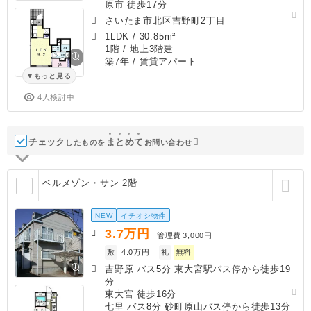
原市 徒歩17分
さいたま市北区吉野町2丁目
1LDK
/
30.85m²
1階 / 地上3階建
築7年
/ 賃貸アパート
もっと見る
4人検討中
チェック
ま
と
め
て
したものを
お問い合わせ
ベルメゾン・サン 2階
NEW
イチオシ物件
3.7
万円
管理費
3,000円
敷
4.0万円
礼
無料
吉野原 バス5分 東大宮駅バス停から徒歩19
分
東大宮 徒歩16分
七里 バス8分 砂町原山バス停から徒歩13分