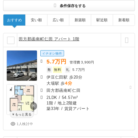
条件保存をする
おすすめ
安い順
広い順
新築順
駅近順
新着順
田方郡函南町仁田 アパート 1階
イチオシ物件
5.7
万円
管理費
3,900円
敷
無料
礼
5.7万円
伊豆仁田駅 歩20分
4分
大場駅 歩
田方郡函南町仁田
2LDK
/
54.57m²
1階 / 地上2階建
築33年
/ 賃貸アパート
もっと見る
1人検討中