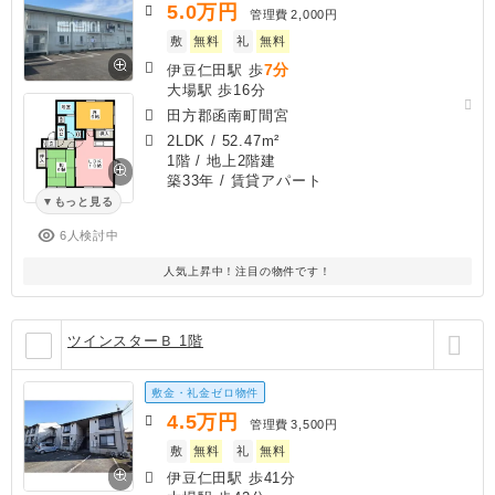
5.0
万円
管理費
2,000円
敷
無料
礼
無料
7分
伊豆仁田駅 歩
大場駅 歩16分
田方郡函南町間宮
2LDK
/
52.47m²
1階 / 地上2階建
築33年
/ 賃貸アパート
もっと見る
6人検討中
人気上昇中！注目の物件です！
ツインスターＢ 1階
敷金・礼金ゼロ物件
4.5
万円
管理費
3,500円
敷
無料
礼
無料
伊豆仁田駅 歩41分