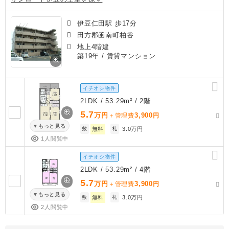
伊豆仁田駅 歩17分
田方郡函南町柏谷
地上4階建
築19年
/ 賃貸マンション
イチオシ物件
2LDK / 53.29m² / 2階
5.7
万円
3,900
＋管理費
円
もっと見る
敷
無料
礼
3.0万円
1人閲覧中
イチオシ物件
2LDK / 53.29m² / 4階
5.7
万円
3,900
＋管理費
円
もっと見る
敷
無料
礼
3.0万円
2人閲覧中