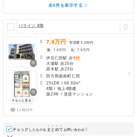
全6件を表示する
パライソ 4階
7.9
万円
管理費
3,300円
敷
7.9万円
礼
7.9万円
5分
伊豆仁田駅 歩
大場駅 歩25分
原木駅 歩23分
田方郡函南町仁田
2SLDK
/
68.82m²
4階 / 地上4階建
築23年
/ 賃貸マンション
もっと見る
1人検討中
チェック
ま
と
め
て
したものを
お問い合わせ