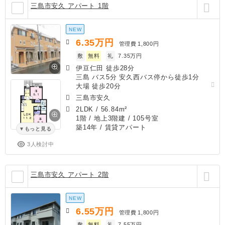
三島市安久 アパート 1階
NEW
6.35
万円
管理費
1,800円
敷
無料
礼
7.35万円
伊豆仁田 徒歩28分
三島 バス5分 安久西バス停から徒歩1分
大場 徒歩20分
三島市安久
2LDK
/
56.84m²
1階 / 地上3階建 / 105号室
築14年
/ 賃貸アパート
もっと見る
3人検討中
三島市安久 アパート 2階
NEW
6.55
万円
管理費
1,800円
敷
無料
礼
7.55万円