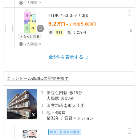
2人閲覧中
2LDK / 53.3m² / 3階
6.2
万円
5,000
＋管理費
円
敷
無料
礼
6.2万円
もっと見る
2人閲覧中
全5件を表示する
グランドール高城Cの空室を探す
伊豆仁田駅 歩15分
大場駅 歩18分
田方郡函南町大土肥
地上4階建
築32年
/ 賃貸マンション
敷金・礼金ゼロ物件