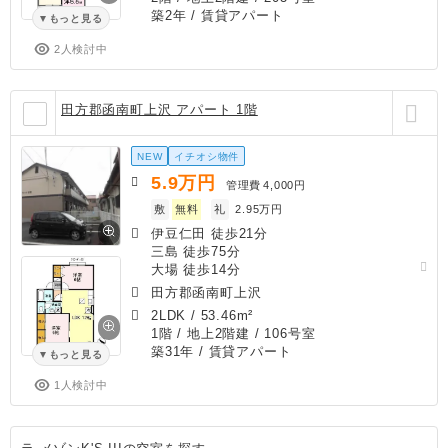
築2年
/ 賃貸アパート
もっと見る
2人検討中
田方郡函南町上沢 アパート 1階
NEW
イチオシ物件
5.9
万円
管理費
4,000円
敷
無料
礼
2.95万円
伊豆仁田 徒歩21分
三島 徒歩75分
大場 徒歩14分
田方郡函南町上沢
2LDK
/
53.46m²
1階 / 地上2階建 / 106号室
築31年
/ 賃貸アパート
もっと見る
1人検討中