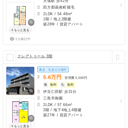
大場駅 歩42分
田方郡函南町畑毛
2LDK
/
54.48m²
1階 / 地上2階建
築28年
/ 賃貸アパート
もっと見る
2人検討中
クレアトゥール 3階
敷金・礼金ゼロ物件
5.6
万円
管理費
3,000円
敷
無料
礼
無料
伊豆仁田駅 歩31分
三島市御園
2LDK
/
57.66m²
3階 / 地下4地上4階建
築27年
/ 賃貸アパート
もっと見る