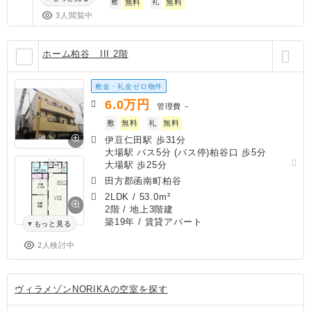
敷
無料
礼
無料
3人閲覧中
ホーム柏谷 III 2階
敷金・礼金ゼロ物件
6.0
万円
管理費
－
敷
無料
礼
無料
伊豆仁田駅 歩31分
大場駅 バス5分 (バス停)柏谷口 歩5分
大場駅 歩25分
田方郡函南町柏谷
2LDK
/
53.0m²
2階 / 地上3階建
築19年
/ 賃貸アパート
もっと見る
2人検討中
ヴィラメゾンNORIKAの空室を探す