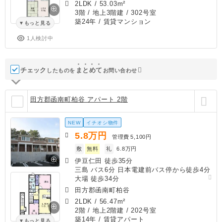
2LDK
/
53.03m²
3階 / 地上3階建 / 302号室
築24年
/ 賃貸マンション
もっと見る
1人検討中
チェック
ま
と
め
て
したものを
お問い合わせ
田方郡函南町柏谷 アパート 2階
NEW
イチオシ物件
5.8
万円
管理費
5,100円
敷
無料
礼
6.8万円
伊豆仁田 徒歩35分
三島 バス6分 日本電建前バス停から徒歩4分
大場 徒歩34分
田方郡函南町柏谷
2LDK
/
56.47m²
2階 / 地上2階建 / 202号室
築14年
/ 賃貸アパート
もっと見る