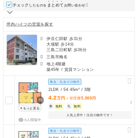
チェック
ま
と
め
て
したものを
お問い合わせ
坪内ハイツの空室を探す
伊豆仁田駅 歩31分
大場駅 歩14分
三島二日町駅 歩36分
三島市梅名
地上4階建
築45年
/ 賃貸マンション
敷金・礼金ゼロ物件
2LDK / 54.45m² / 3階
4.2
万円
5,000
＋管理費
円
敷
無料
礼
無料
もっと見る
人気上昇中！注目の物件です！
6人閲覧中
敷金・礼金ゼロ物件