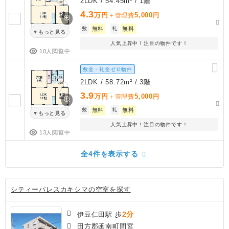
2LDK / 54.45m² / 1階
4.3
万円
5,000
＋管理費
円
敷
無料
礼
無料
もっと見る
人気上昇中！注目の物件です！
10人閲覧中
敷金・礼金ゼロ物件
2LDK / 58.72m² / 3階
3.9
万円
5,000
＋管理費
円
敷
無料
礼
無料
もっと見る
人気上昇中！注目の物件です！
13人閲覧中
全4件を表示する
シティーパレスカキシマの空室を探す
2分
伊豆仁田駅 歩
田方郡函南町間宮