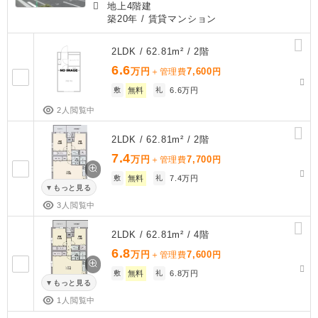
地上4階建
築20年
/ 賃貸マンション
2LDK / 62.81m² / 2階
6.6
万円
7,600
＋管理費
円
敷
無料
礼
6.6万円
2人閲覧中
2LDK / 62.81m² / 2階
7.4
万円
7,700
＋管理費
円
敷
無料
礼
7.4万円
もっと見る
3人閲覧中
2LDK / 62.81m² / 4階
6.8
万円
7,600
＋管理費
円
敷
無料
礼
6.8万円
もっと見る
1人閲覧中