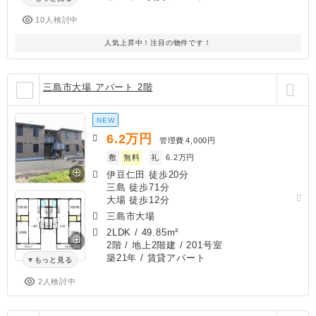
10人検討中
人気上昇中！注目の物件です！
三島市大場 アパート 2階
NEW
6.2
万円
管理費
4,000円
敷
無料
礼
6.2万円
伊豆仁田 徒歩20分
三島 徒歩71分
大場 徒歩12分
三島市大場
2LDK
/
49.85m²
2階 / 地上2階建 / 201号室
築21年
/ 賃貸アパート
もっと見る
2人検討中