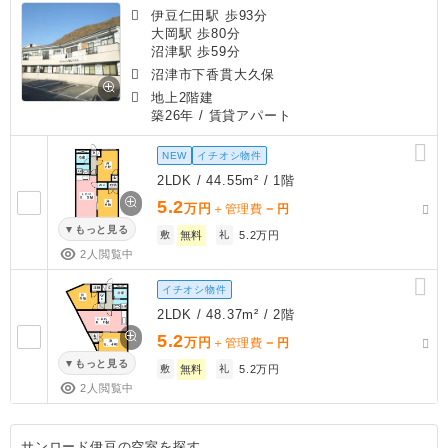
伊豆仁田駅 歩93分
大岡駅 歩80分
沼津駅 歩59分
沼津市下香貫大久保
地上2階建
築26年
/ 賃貸アパート
NEW
イチオシ物件
2LDK / 44.55m² / 1階
5.2
万円
－
＋管理費
円
もっと見る
敷
無料
礼
5.2万円
2人閲覧中
イチオシ物件
2LDK / 48.37m² / 2階
5.2
万円
－
＋管理費
円
もっと見る
敷
無料
礼
5.2万円
2人閲覧中
サンロード伊豆の空室を探す