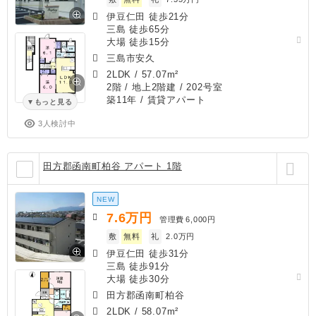
伊豆仁田 徒歩21分
三島 徒歩65分
大場 徒歩15分
三島市安久
2LDK
/
57.07m²
2階 / 地上2階建 / 202号室
築11年
/ 賃貸アパート
もっと見る
3人検討中
田方郡函南町柏谷 アパート 1階
NEW
7.6
万円
管理費
6,000円
敷
無料
礼
2.0万円
伊豆仁田 徒歩31分
三島 徒歩91分
大場 徒歩30分
田方郡函南町柏谷
2LDK
/
58.07m²