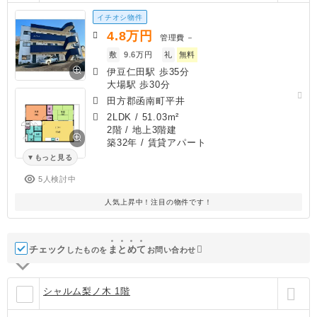
イチオシ物件
4.8
万円
管理費
－
敷
9.6万円
礼
無料
伊豆仁田駅 歩35分
大場駅 歩30分
田方郡函南町平井
2LDK
/
51.03m²
2階 / 地上3階建
築32年
/ 賃貸アパート
もっと見る
5人検討中
人気上昇中！注目の物件です！
チェック
ま
と
め
て
したものを
お問い合わせ
シャルム梨ノ木 1階