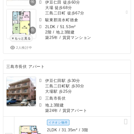
伊豆仁田 徒歩60分
大場 徒歩68分
三島二日町 徒歩67分
駿東郡清水町徳倉
2LDK
/
51.53m²
2階 / 地上3階建
築25年
/ 賃貸マンション
もっと見る
2人検討中
三島市長伏 アパート
伊豆仁田駅 歩30分
三島二日町駅 歩30分
大場駅 歩25分
三島市長伏
地上3階建
築24年
/ 賃貸アパート
イチオシ物件
2LDK / 31.35m² / 3階