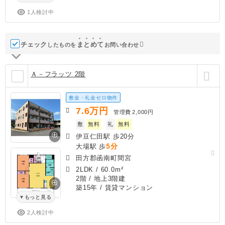
1人検討中
チェック
ま
と
め
て
したものを
お問い合わせ
Ａ－フラッツ 2階
敷金・礼金ゼロ物件
7.6
万円
管理費
2,000円
敷
無料
礼
無料
伊豆仁田駅 歩20分
5分
大場駅 歩
田方郡函南町間宮
2LDK
/
60.0m²
2階 / 地上3階建
築15年
/ 賃貸マンション
もっと見る
2人検討中