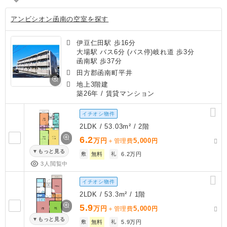
アンビシオン函南の空室を探す
伊豆仁田駅 歩16分
大場駅 バス6分 (バス停)岐れ道 歩3分
函南駅 歩37分
田方郡函南町平井
地上3階建
築26年
/ 賃貸マンション
イチオシ物件
2LDK / 53.03m² / 2階
6.2
万円
5,000
＋管理費
円
もっと見る
敷
無料
礼
6.2万円
3人閲覧中
イチオシ物件
2LDK / 53.3m² / 1階
5.9
万円
5,000
＋管理費
円
もっと見る
敷
無料
礼
5.9万円