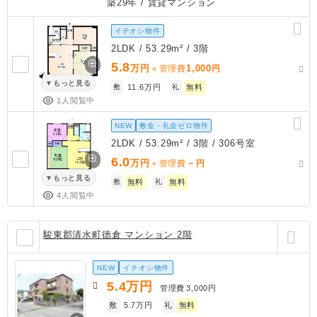
築29年
/ 賃貸マンション
イチオシ物件
2LDK / 53.29m² / 3階
5.8
万円
1,000
＋管理費
円
もっと見る
敷
11.6万円
礼
無料
1人閲覧中
NEW
敷金・礼金ゼロ物件
2LDK / 53.29m² / 3階 / 306号室
6.0
万円
－
＋管理費
円
もっと見る
敷
無料
礼
無料
4人閲覧中
駿東郡清水町徳倉 マンション 2階
NEW
イチオシ物件
5.4
万円
管理費
3,000円
敷
5.7万円
礼
無料