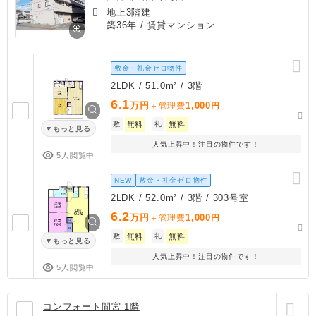
地上3階建
築36年
/ 賃貸マンション
敷金・礼金ゼロ物件
2LDK / 51.0m² / 3階
6.1
万円
1,000
＋管理費
円
敷
無料
礼
無料
もっと見る
人気上昇中！注目の物件です！
5人閲覧中
NEW
敷金・礼金ゼロ物件
2LDK / 52.0m² / 3階 / 303号室
6.2
万円
1,000
＋管理費
円
敷
無料
礼
無料
もっと見る
人気上昇中！注目の物件です！
5人閲覧中
コンフォート間宮 1階