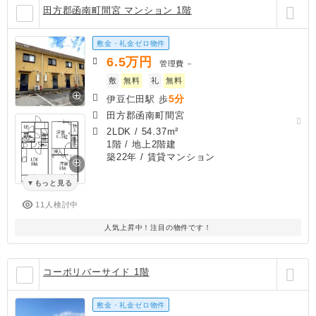
田方郡函南町間宮 マンション 1階
敷金・礼金ゼロ物件
6.5
万円
管理費
－
敷
無料
礼
無料
5分
伊豆仁田駅 歩
田方郡函南町間宮
2LDK
/
54.37m²
1階 / 地上2階建
築22年
/ 賃貸マンション
もっと見る
11人検討中
人気上昇中！注目の物件です！
コーポリバーサイド 1階
敷金・礼金ゼロ物件