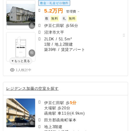
敷金・礼金ゼロ物件
5.2
万円
管理費
－
敷
無料
礼
無料
伊豆仁田駅 歩56分
沼津市大平
2LDK
/
51.5m²
1階 / 地上2階建
築39年
/ 賃貸アパート
もっと見る
1人検討中
レジデンス加藤の空室を探す
5分
伊豆仁田駅 歩
大場駅 歩20分
函南駅 車11分(4.9km)
田方郡函南町塚本
地上3階建