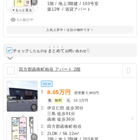
1階 / 地上3階建 / 103号室
築12年
/ 賃貸アパート
もっと見る
6人検討中
人気上昇中！注目の物件です！
チェック
ま
と
め
て
したものを
お問い合わせ
田方郡函南町柏谷 アパート 2階
NEW
8.05
万円
管理費
3,900円
敷
無料
礼
16.1万円
伊豆仁田 徒歩30分
三島 徒歩91分
函南 徒歩36分
田方郡函南町柏谷
2LDK
/
56.12m²
2階 / 地上2階建 / 203号室