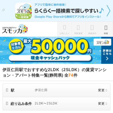
お気に入り
閲覧履歴
検索条件
検索
伊豆仁田駅でおすすめな2LDK（2SLDK）の賃貸マンシ
ョン・アパート特集一覧(静岡県)
全
74
件
駅
伊豆仁田
変更
絞り込み条件
2LDK〜2SLDK
変更