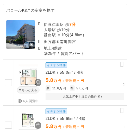
バロールK&Yの空室を探す
7分
伊豆仁田駅 歩
大場駅 歩19分
函南駅 車10分(4.8km)
田方郡函南町間宮
地上4階建
築25年
/ 賃貸アパート
イチオシ物件
2LDK / 55.0m² / 4階
5.8
万円
－
＋管理費
円
敷
11.6万円
礼
5.8万円
もっと見る
人気上昇中！注目の物件です！
6人閲覧中
イチオシ物件
2LDK / 55.68m² / 4階
5.8
万円
－
＋管理費
円