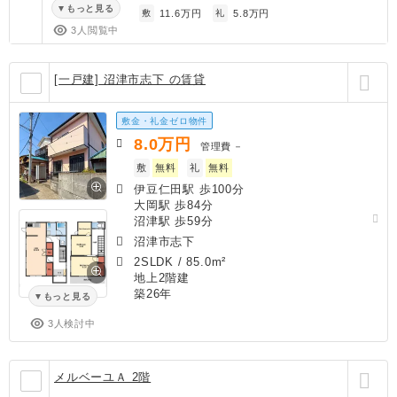
もっと見る
敷
11.6万円
礼
5.8万円
3人閲覧中
[一戸建] 沼津市志下 の賃貸
敷金・礼金ゼロ物件
8.0
万円
管理費
－
敷
無料
礼
無料
伊豆仁田駅 歩100分
大岡駅 歩84分
沼津駅 歩59分
沼津市志下
2SLDK
/
85.0m²
地上2階建
築26年
もっと見る
3人検討中
メルベーユＡ 2階