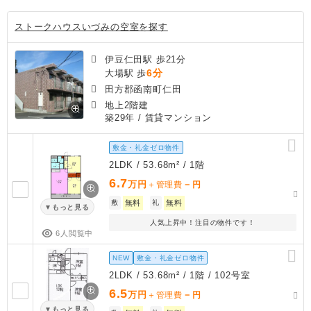
ストークハウスいづみの空室を探す
伊豆仁田駅 歩21分
6分
大場駅 歩
田方郡函南町仁田
地上2階建
築29年
/ 賃貸マンション
敷金・礼金ゼロ物件
2LDK / 53.68m² / 1階
6.7
万円
－
＋管理費
円
敷
無料
礼
無料
もっと見る
人気上昇中！注目の物件です！
6人閲覧中
NEW
敷金・礼金ゼロ物件
2LDK / 53.68m² / 1階 / 102号室
6.5
万円
－
＋管理費
円
もっと見る