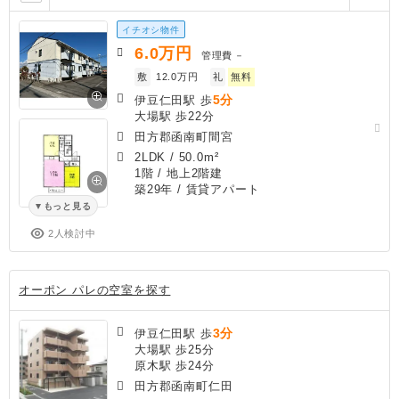
イチオシ物件
6.0
万円
管理費
－
敷
12.0万円
礼
無料
5分
伊豆仁田駅 歩
大場駅 歩22分
田方郡函南町間宮
2LDK
/
50.0m²
1階 / 地上2階建
築29年
/ 賃貸アパート
もっと見る
2人検討中
オーポン パレの空室を探す
3分
伊豆仁田駅 歩
大場駅 歩25分
原木駅 歩24分
田方郡函南町仁田