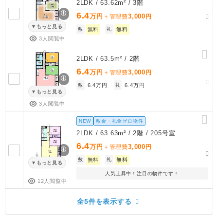
2LDK / 63.62m² / 3階
6.4
万円
3,000
＋管理費
円
もっと見る
敷
無料
礼
無料
3人閲覧中
2LDK / 63.5m² / 2階
6.4
万円
3,000
＋管理費
円
敷
6.4万円
礼
6.4万円
もっと見る
3人閲覧中
NEW
敷金・礼金ゼロ物件
2LDK / 63.63m² / 2階 / 205号室
6.4
万円
3,000
＋管理費
円
敷
無料
礼
無料
もっと見る
人気上昇中！注目の物件です！
12人閲覧中
全5件を表示する