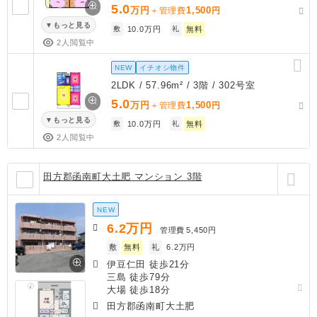
5.0
万円
1,500
＋管理費
円
もっと見る
敷
10.0万円
礼
無料
2人閲覧中
NEW
イチオシ物件
2LDK / 57.96m² / 3階 / 302号室
5.0
万円
1,500
＋管理費
円
もっと見る
敷
10.0万円
礼
無料
2人閲覧中
田方郡函南町大土肥 マンション 3階
NEW
6.2
万円
管理費
5,450円
敷
無料
礼
6.2万円
伊豆仁田 徒歩21分
三島 徒歩79分
大場 徒歩18分
田方郡函南町大土肥