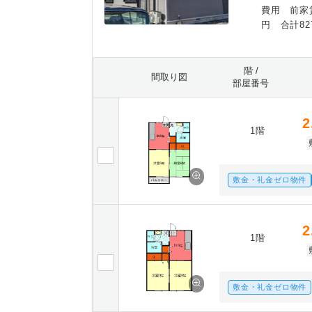
費用 前家賃
円 合計82
階 /
間取り図
部屋番号
2
1階
敷金・礼金ゼロ物件
2
1階
敷金・礼金ゼロ物件