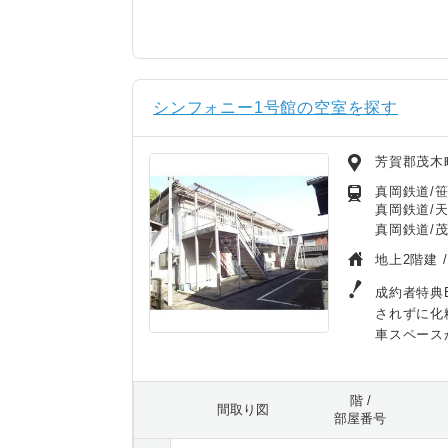
シンフォニー1号館の空室を探す
芳賀郡茂木
真岡鉄道/笹
真岡鉄道/天
真岡鉄道/茂
地上2階建 
成約者特典B
されずに化
車スペース
階 /
間取り図
部屋番号