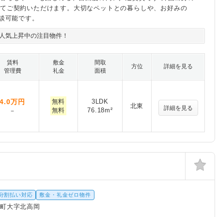
してご契約いただけます。大切なペットとの暮らしや、お好みの
相談可能です。
人気上昇中の注目物件！
賃料
敷金
間取
方位
詳細を見る
管理費
礼金
面積
4.0
万円
無料
3LDK
北東
詳細を見る
無料
76.18m²
－
分割払い対応
敷金・礼金ゼロ物件
木町大字北高岡