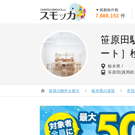
賃貸スモッカ
▼掲載物件数
7,688,153
件
笹原田
ート］
栃木県
笹原田(真岡鉄
賃貸の物件を探す
栃木県の賃貸
市貝