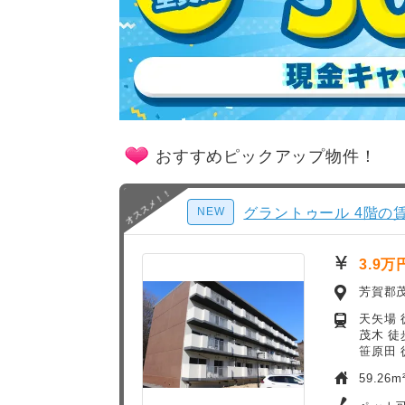
おすすめピックアップ物件！
NEW
グラントゥール 4階の賃
3.9万
芳賀郡
天矢場 
茂木 徒
笹原田 
59.26m