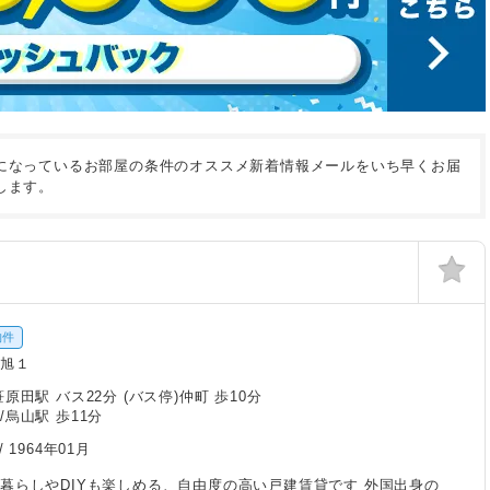
になっているお部屋の条件のオススメ新着情報メールをいち早くお届
します。
物件
市旭１
原田駅 バス22分 (バス停)仲町 歩10分
/烏山駅 歩11分
/
1964年01月
暮らしやDIYも楽しめる、自由度の高い戸建賃貸です 外国出身の