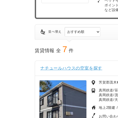
ペット
ポイン
など設
並べ替え
7
賃貸情報 全
件
ナチュールハウスの空室を探す
芳賀郡茂木
真岡鉄道/笹
真岡鉄道/茂
真岡鉄道/天
地上2階建 
お問い合わ