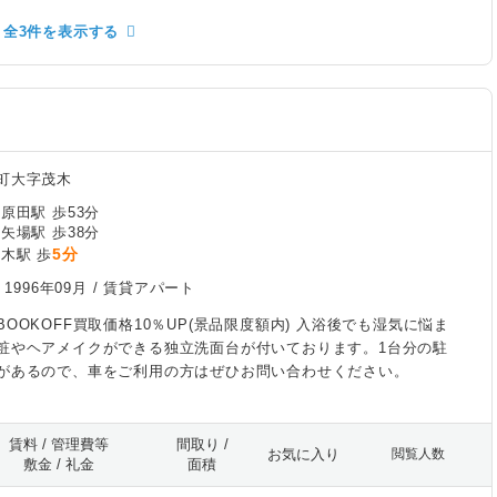
全3件を表示する
町大字茂木
原田駅 歩53分
矢場駅 歩38分
5分
木駅 歩
/
1996年09月
/ 賃貸アパート
OOKOFF買取価格10％UP(景品限度額内) 入浴後でも湿気に悩ま
粧やヘアメイクができる独立洗面台が付いております。1台分の駐
があるので、車をご利用の方はぜひお問い合わせください。
賃料 / 管理費等
間取り /
お気に入り
閲覧人数
敷金 / 礼金
面積