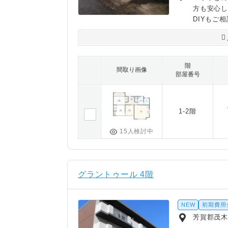
方も安心
DIYもご
階
間取り画像
部屋番号
1-2階
15人検討中
グラントゥール 4階
NEW
初期費用
芳賀郡茂