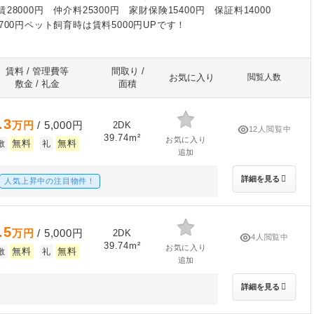
28000円 仲介料25300円 家財保険15400円 保証料14000
700円ペット飼育時は賃料5000円UPです！
賃料 / 管理費等
間取り /
お気に入り
閲覧人数
敷金 / 礼金
面積
.3
万円
/ 5,000円
2DK
12人閲覧中
39.74m²
お気に入り
無料
無料
敷
礼
追加
詳細を見る
人気上昇中の注目物件！
.5
万円
/ 5,000円
2DK
4人閲覧中
39.74m²
お気に入り
無料
無料
敷
礼
追加
詳細を見る