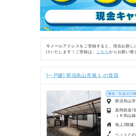
今メールアドレスをご登録すると、現在お探し
けいたします！ご登録は、
こちら
からお願い致
[一戸建] 那須烏山市旭１ の賃貸
敷金・礼金ゼロ
那須烏山
真岡鉄道/笹
ＪＲ烏山線
地上2階建 
ペットとの