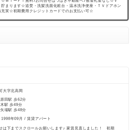
可☆ＷｉーＦｉ無料♪お問合せはつばき不動産へ♪敷金礼金なし☆Ｖ
ト貯まります☆追焚・洗髪洗面化粧台・温水洗浄便座・ＴＶドアホン
備充実☆初期費用クレジットカードでのお支払い可☆
町大字北高岡
原田駅 歩62分
木駅 歩49分
矢場駅 歩48分
/
1998年09月
/ 賃貸アパート
せは下までスクロールお願いします♪ 家賃見直しました！ 初期