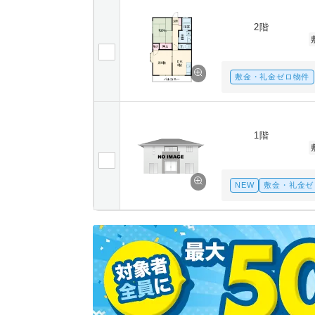
2階
敷金・礼金ゼロ物件
1階
NEW
敷金・礼金ゼ