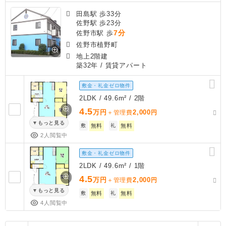
田島駅 歩33分
佐野駅 歩23分
7分
佐野市駅 歩
佐野市植野町
地上2階建
築32年
/ 賃貸アパート
敷金・礼金ゼロ物件
2LDK / 49.6m² / 2階
4.5
万円
2,000
＋管理費
円
もっと見る
敷
無料
礼
無料
2人閲覧中
敷金・礼金ゼロ物件
2LDK / 49.6m² / 1階
4.5
万円
2,000
＋管理費
円
もっと見る
敷
無料
礼
無料
4人閲覧中