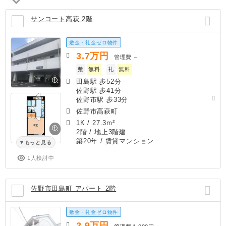
サンコート高萩 2階
敷金・礼金ゼロ物件
3.7
万円
管理費
－
敷
無料
礼
無料
田島駅 歩52分
佐野駅 歩41分
佐野市駅 歩33分
佐野市高萩町
1K
/
27.3m²
2階 / 地上3階建
築20年
/ 賃貸マンション
もっと見る
1人検討中
佐野市田島町 アパート 2階
敷金・礼金ゼロ物件
2.9
万円