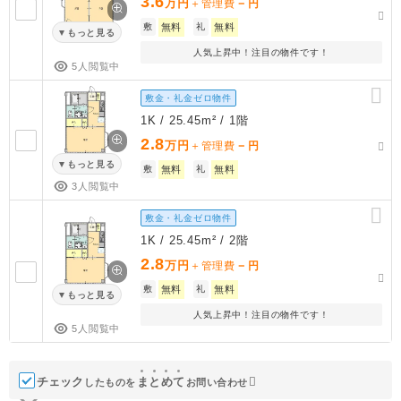
3.6
万円
－
＋管理費
円
敷
無料
礼
無料
もっと見る
人気上昇中！注目の物件です！
5人閲覧中
敷金・礼金ゼロ物件
1K / 25.45m² / 1階
2.8
万円
－
＋管理費
円
もっと見る
敷
無料
礼
無料
3人閲覧中
敷金・礼金ゼロ物件
1K / 25.45m² / 2階
2.8
万円
－
＋管理費
円
敷
無料
礼
無料
もっと見る
人気上昇中！注目の物件です！
5人閲覧中
チェック
ま
と
め
て
したものを
お問い合わせ