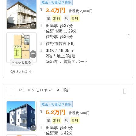
敷金・礼金ゼロ物件
3.4
万円
管理費
2,000円
敷
無料
礼
無料
田島駅 歩37分
佐野市駅 歩29分
佐野駅 歩36分
佐野市若宮下町
3DK
/
48.05m²
2階 / 地上2階建
築32年
/ 賃貸アパート
もっと見る
3人検討中
ＰＬＵＳモロヤマ Ａ 1階
敷金・礼金ゼロ物件
5.2
万円
管理費
500円
敷
無料
礼
無料
田島駅 歩40分
佐野駅 歩42分