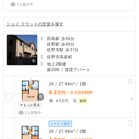
3人検討中
ジョイ フラットの空室を探す
田島駅 歩56分
佐野駅 歩46分
佐野市駅 歩37分
佐野市高萩町
地上2階建
築20年
/ 賃貸アパート
1K / 27.94m² / 1階
4.3
万円
500
＋管理費
円
敷
4.3万円
礼
無料
もっと見る
1人閲覧中
イチオシ物件
1K / 27.94m² / 2階