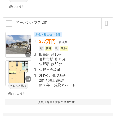
2人検討中
アーバンハウス 2階
敷金・礼金ゼロ物件
3.7
万円
管理費
－
敷
無料
礼
無料
田島駅 歩19分
佐野市駅 歩15分
佐野駅 歩32分
佐野市赤坂町
2LDK
/
46.28m²
2階 / 地上2階建
築35年
/ 賃貸アパート
もっと見る
10人検討中
人気上昇中！注目の物件です！