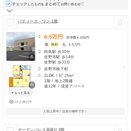
チェック
ま
と
め
て
したものを
お問い合わせ
パティース・ワン 1階
6.5
万円
管理費
6,000円
敷
無料
礼
6.5万円
田島駅 歩30分
佐野市駅 歩14分
佐野駅 歩31分
佐野市植下町
2LDK
/
57.25m²
1階 / 地上2階建
築12年
/ 賃貸アパート
もっと見る
20人検討中
人気上昇中！注目の物件です！
ガーデンパレス高萩II 2階