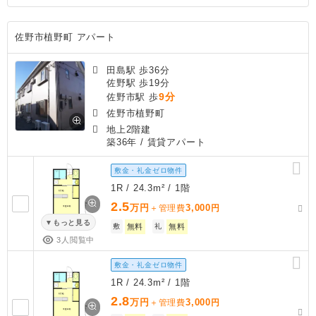
佐野市植野町 アパート
田島駅 歩36分
佐野駅 歩19分
9分
佐野市駅 歩
佐野市植野町
地上2階建
築36年
/ 賃貸アパート
敷金・礼金ゼロ物件
1R / 24.3m² / 1階
2.5
万円
3,000
＋管理費
円
もっと見る
敷
無料
礼
無料
3人閲覧中
敷金・礼金ゼロ物件
1R / 24.3m² / 1階
2.8
万円
3,000
＋管理費
円