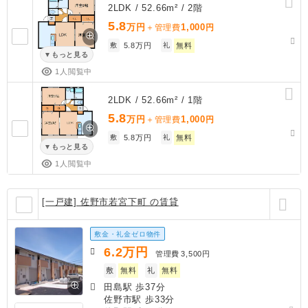
2LDK / 52.66m² / 2階
5.8
万円
1,000
＋管理費
円
敷
5.8万円
礼
無料
もっと見る
1人閲覧中
2LDK / 52.66m² / 1階
5.8
万円
1,000
＋管理費
円
敷
5.8万円
礼
無料
もっと見る
1人閲覧中
[一戸建] 佐野市若宮下町 の賃貸
敷金・礼金ゼロ物件
6.2
万円
管理費
3,500円
敷
無料
礼
無料
田島駅 歩37分
佐野市駅 歩33分