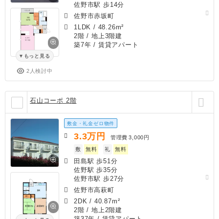
佐野市駅 歩14分
佐野市赤坂町
1LDK
/
48.26m²
2階 / 地上3階建
築7年
/ 賃貸アパート
もっと見る
2人検討中
石山コーポ 2階
敷金・礼金ゼロ物件
3.3
万円
管理費
3,000円
敷
無料
礼
無料
田島駅 歩51分
佐野駅 歩35分
佐野市駅 歩27分
佐野市高萩町
2DK
/
40.87m²
2階 / 地上2階建
築37年
/ 賃貸アパート