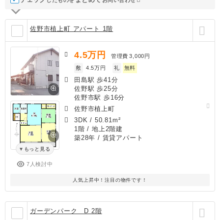
佐野市植上町 アパート 1階
4.5
万円
管理費
3,000円
敷
4.5万円
礼
無料
田島駅 歩41分
佐野駅 歩25分
佐野市駅 歩16分
佐野市植上町
3DK
/
50.81m²
1階 / 地上2階建
築28年
/ 賃貸アパート
もっと見る
7人検討中
人気上昇中！注目の物件です！
ガーデンパーク D 2階