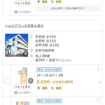
敷
無料
礼
無料
もっと見る
人気上昇中！注目の物件です！
5人閲覧中
ベルピアワンの空室を探す
田島駅 歩33分
佐野駅 歩21分
佐野市駅 歩12分
佐野市植野町
地上3階建
築38年
/ 賃貸マンション
敷金・礼金ゼロ物件
1K / 19.4m² / 1階
2.1
万円
3,000
＋管理費
円
もっと見る
敷
無料
礼
無料
4人閲覧中
敷金・礼金ゼロ物件