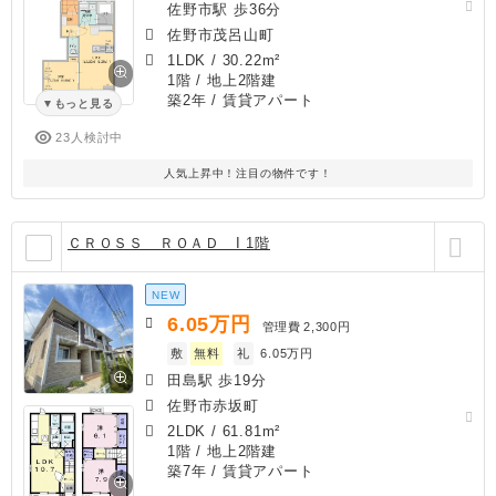
佐野市駅 歩36分
佐野市茂呂山町
1LDK
/
30.22m²
1階 / 地上2階建
築2年
/ 賃貸アパート
もっと見る
23人検討中
人気上昇中！注目の物件です！
ＣＲＯＳＳ ＲＯＡＤ I 1階
NEW
6.05
万円
管理費
2,300円
敷
無料
礼
6.05万円
田島駅 歩19分
佐野市赤坂町
2LDK
/
61.81m²
1階 / 地上2階建
築7年
/ 賃貸アパート