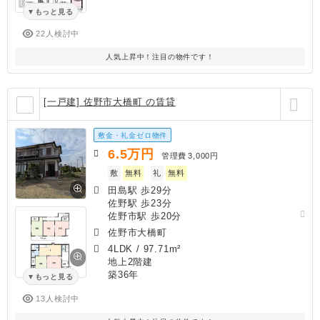
もっと見る
22人検討中
人気上昇中！注目の物件です！
[一戸建] 佐野市大橋町 の賃貸
敷金・礼金ゼロ物件
6.5
万円
管理費
3,000円
敷
無料
礼
無料
田島駅 歩29分
佐野駅 歩23分
佐野市駅 歩20分
佐野市大橋町
4LDK
/
97.71m²
地上2階建
築36年
もっと見る
13人検討中