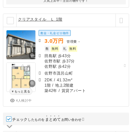
人気上昇中！注目の物件です！
クリアスタイル Ｌ 1階
敷金・礼金ゼロ物件
3.0
万円
管理費
－
敷
無料
礼
無料
田島駅 歩43分
佐野市駅 歩37分
佐野駅 歩42分
佐野市茂呂山町
2DK
/
41.32m²
1階 / 地上2階建
築42年
/ 賃貸アパート
もっと見る
4人検討中
チェック
ま
と
め
て
したものを
お問い合わせ