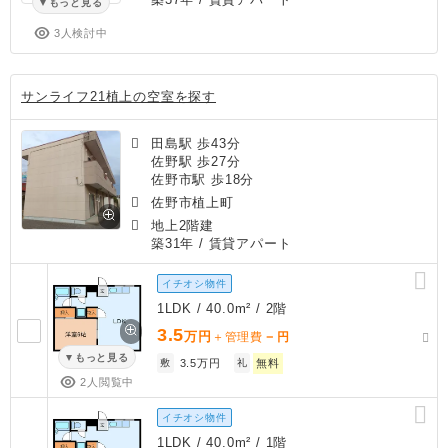
もっと見る
3人検討中
サンライフ21植上の空室を探す
田島駅 歩43分
佐野駅 歩27分
佐野市駅 歩18分
佐野市植上町
地上2階建
築31年
/ 賃貸アパート
イチオシ物件
1LDK / 40.0m² / 2階
3.5
万円
－
＋管理費
円
もっと見る
敷
3.5万円
礼
無料
2人閲覧中
イチオシ物件
1LDK / 40.0m² / 1階