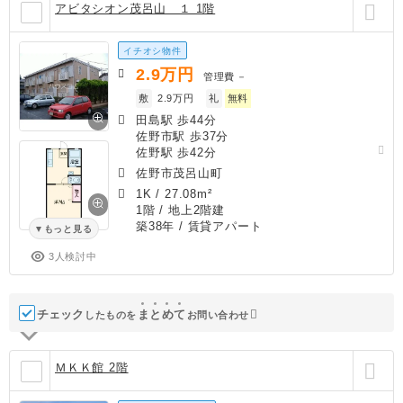
アビタシオン茂呂山 １ 1階
イチオシ物件
2.9
万円
管理費
－
敷
2.9万円
礼
無料
田島駅 歩44分
佐野市駅 歩37分
佐野駅 歩42分
佐野市茂呂山町
1K
/
27.08m²
1階 / 地上2階建
築38年
/ 賃貸アパート
もっと見る
3人検討中
チェック
ま
と
め
て
したものを
お問い合わせ
ＭＫＫ館 2階