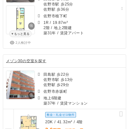
佐野市駅 歩25分
佐野駅 歩36分
佐野市植下町
1R
/
19.87m²
2階 / 地上2階建
築31年
/ 賃貸アパート
もっと見る
2人検討中
メゾン30の空室を探す
田島駅 歩22分
佐野市駅 歩13分
佐野駅 歩29分
佐野市赤坂町
地上6階建
築37年
/ 賃貸マンション
敷金・礼金ゼロ物件
2DK / 41.32m² / 4階