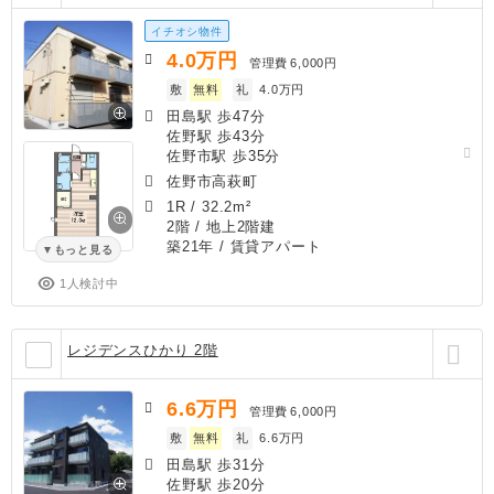
イチオシ物件
4.0
万円
管理費
6,000円
敷
無料
礼
4.0万円
田島駅 歩47分
佐野駅 歩43分
佐野市駅 歩35分
佐野市高萩町
1R
/
32.2m²
2階 / 地上2階建
築21年
/ 賃貸アパート
もっと見る
1人検討中
レジデンスひかり 2階
6.6
万円
管理費
6,000円
敷
無料
礼
6.6万円
田島駅 歩31分
佐野駅 歩20分