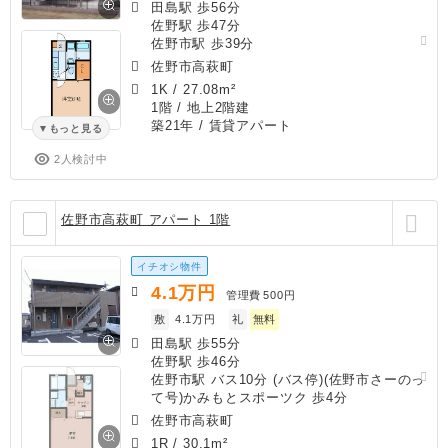
田島駅 歩56分
佐野駅 歩47分
佐野市駅 歩39分
佐野市高萩町
1K
/
27.08m²
1階 / 地上2階建
築21年
/ 賃貸アパート
もっと見る
2人検討中
佐野市高萩町 アパート 1階
イチオシ物件
4.1
万円
管理費
500円
敷
4.1万円
礼
無料
田島駅 歩55分
佐野駅 歩46分
佐野市駅 バス10分 (バス停)(佐野市さーのっ
て号)かみもとスポーツク 歩4分
佐野市高萩町
1R
/
30.1m²