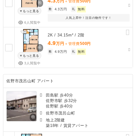
4.3
万円
500
＋管理費
円
敷
4.3万円
礼
無料
もっと見る
人気上昇中！注目の物件です！
6人閲覧中
2K / 34.15m² / 2階
4.9
万円
500
＋管理費
円
敷
4.9万円
礼
無料
もっと見る
3人閲覧中
佐野市茂呂山町 アパート
田島駅 歩40分
佐野市駅 歩32分
佐野駅 歩40分
佐野市茂呂山町
地上2階建
築18年
/ 賃貸アパート