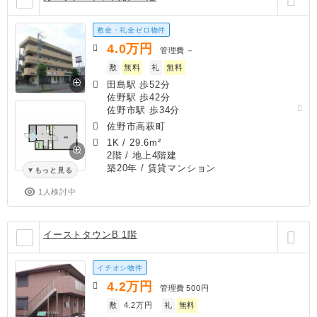
敷金・礼金ゼロ物件
4.0
万円
管理費
－
敷
無料
礼
無料
田島駅 歩52分
佐野駅 歩42分
佐野市駅 歩34分
佐野市高萩町
1K
/
29.6m²
2階 / 地上4階建
築20年
/ 賃貸マンション
もっと見る
1人検討中
イーストタウンB 1階
イチオシ物件
4.2
万円
管理費
500円
敷
4.2万円
礼
無料