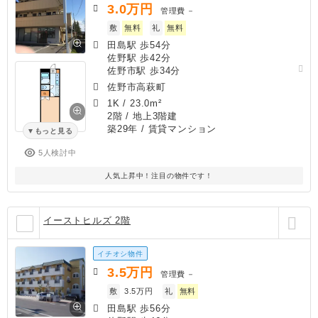
3.0
万円
管理費
－
敷
無料
礼
無料
田島駅 歩54分
佐野駅 歩42分
佐野市駅 歩34分
佐野市高萩町
1K
/
23.0m²
2階 / 地上3階建
築29年
/ 賃貸マンション
もっと見る
5人検討中
人気上昇中！注目の物件です！
イーストヒルズ 2階
イチオシ物件
3.5
万円
管理費
－
敷
3.5万円
礼
無料
田島駅 歩56分