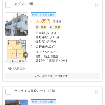
メゾン８ 2階
敷金・礼金ゼロ物件
3.8
万円
管理費
－
敷
無料
礼
無料
田島駅 歩23分
佐野市駅 歩15分
佐野駅 歩30分
佐野市赤坂町
2DK
/
52.89m²
2階 / 地上2階建
築34年
/ 賃貸アパート
もっと見る
9人検討中
人気上昇中！注目の物件です！
サンライズ高萩パートII 2階
敷金・礼金ゼロ物件