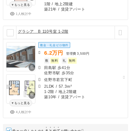
1階 / 地上2階建
もっと見る
築21年
/ 賃貸アパート
1人検討中
グラシア B 110号室 1-2階
敷金・礼金ゼロ物件
6.2
万円
管理費
3,500円
敷
無料
礼
無料
田島駅 歩41分
佐野市駅 歩35分
佐野市若宮下町
2LDK
/
57.3m²
1-2階 / 地上2階建
築10年
/ 賃貸アパート
もっと見る
4人検討中
チェック
ま
と
め
て
したものを
お問い合わせ