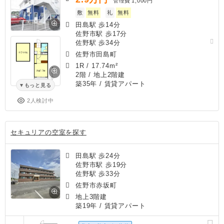
管理費
1,000円
敷
無料
礼
無料
田島駅 歩14分
佐野市駅 歩17分
佐野駅 歩34分
佐野市田島町
1R
/
17.74m²
2階 / 地上2階建
築35年
/ 賃貸アパート
もっと見る
2人検討中
セキュリアの空室を探す
田島駅 歩24分
佐野市駅 歩19分
佐野駅 歩33分
佐野市赤坂町
地上3階建
築19年
/ 賃貸アパート