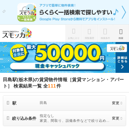
お気に入り
閲覧履歴
検索条件
検索
田島駅(栃木県)の賃貸物件情報［賃貸マンション・アパー
ト］ 検索結果一覧
全
111
件
駅
田島
変更
指定なし
絞り込み条件
変更
家賃、間取り、設備条件などで絞り込めま
す