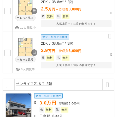
2DK / 38.8m² / 2階
2.5
万円
3,000
＋管理費
円
敷
無料
礼
無料
もっと見る
人気上昇中！注目の物件です！
17人閲覧中
敷金・礼金ゼロ物件
2DK / 38.8m² / 3階
2.9
万円
3,000
＋管理費
円
敷
無料
礼
無料
もっと見る
人気上昇中！注目の物件です！
6人閲覧中
サンライフ21ＳＴ 2階
敷金・礼金ゼロ物件
3.0
万円
管理費
3,000円
敷
無料
礼
無料
田島駅 歩33分