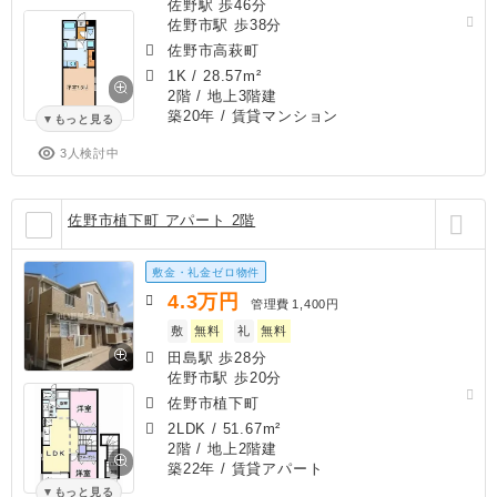
佐野駅 歩46分
佐野市駅 歩38分
佐野市高萩町
1K
/
28.57m²
2階 / 地上3階建
築20年
/ 賃貸マンション
もっと見る
3人検討中
佐野市植下町 アパート 2階
敷金・礼金ゼロ物件
4.3
万円
管理費
1,400円
敷
無料
礼
無料
田島駅 歩28分
佐野市駅 歩20分
佐野市植下町
2LDK
/
51.67m²
2階 / 地上2階建
築22年
/ 賃貸アパート
もっと見る