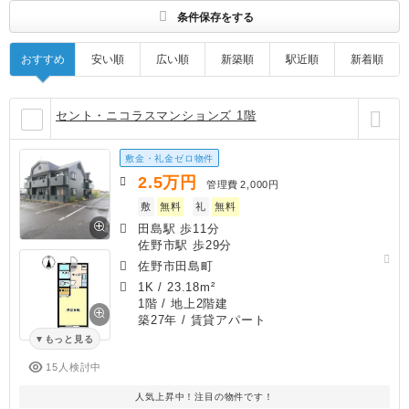
条件保存をする
おすすめ
安い順
広い順
新築順
駅近順
新着順
セント・ニコラスマンションズ 1階
敷金・礼金ゼロ物件
2.5
万円
管理費
2,000円
敷
無料
礼
無料
田島駅 歩11分
佐野市駅 歩29分
佐野市田島町
1K
/
23.18m²
1階 / 地上2階建
築27年
/ 賃貸アパート
もっと見る
15人検討中
人気上昇中！注目の物件です！