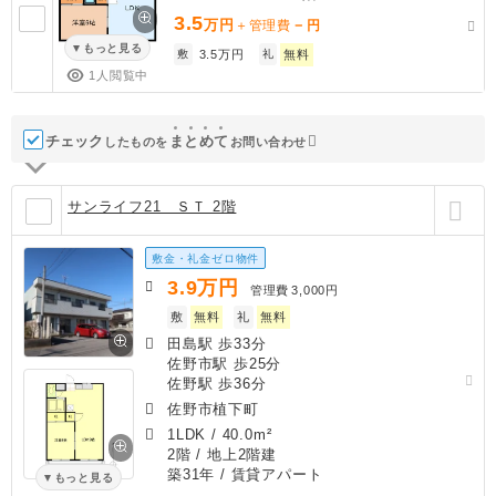
3.5
万円
－
＋管理費
円
もっと見る
敷
3.5万円
礼
無料
1人閲覧中
チェック
ま
と
め
て
したものを
お問い合わせ
サンライフ21 ＳＴ 2階
敷金・礼金ゼロ物件
3.9
万円
管理費
3,000円
敷
無料
礼
無料
田島駅 歩33分
佐野市駅 歩25分
佐野駅 歩36分
佐野市植下町
1LDK
/
40.0m²
2階 / 地上2階建
築31年
/ 賃貸アパート
もっと見る