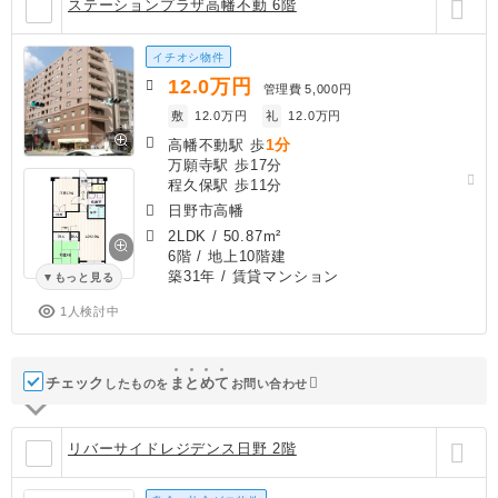
ステーションプラザ高幡不動 6階
イチオシ物件
12.0
万円
管理費
5,000円
敷
12.0万円
礼
12.0万円
1分
高幡不動駅 歩
万願寺駅 歩17分
程久保駅 歩11分
日野市高幡
2LDK
/
50.87m²
6階 / 地上10階建
築31年
/ 賃貸マンション
もっと見る
1人検討中
チェック
ま
と
め
て
したものを
お問い合わせ
リバーサイドレジデンス日野 2階