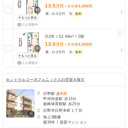
13.5
万円
4,000
＋管理費
円
敷
13.5万円
礼
無料
もっと見る
2人閲覧中
2LDK / 52.49m² / 2階
13.0
万円
4,000
＋管理費
円
敷
13.0万円
礼
無料
もっと見る
1人閲覧中
セントラルコーポフェニックスの空室を探す
8分
日野駅 歩
甲州街道駅 歩13分
柴崎体育館駅 歩25分
日野市日野本町１丁目
地上3階建
築36年
/ 賃貸マンション