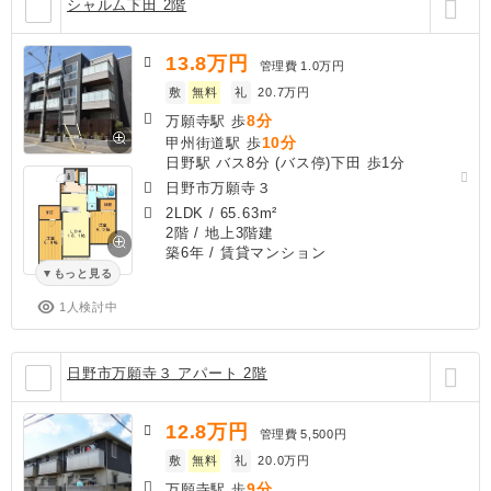
シャルム下田 2階
13.8
万円
管理費
1.0万円
敷
無料
礼
20.7万円
8分
万願寺駅 歩
10分
甲州街道駅 歩
日野駅 バス8分 (バス停)下田 歩1分
日野市万願寺３
2LDK
/
65.63m²
2階 / 地上3階建
築6年
/ 賃貸マンション
もっと見る
1人検討中
日野市万願寺３ アパート 2階
12.8
万円
管理費
5,500円
敷
無料
礼
20.0万円
9分
万願寺駅 歩