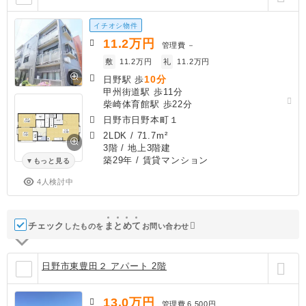
イチオシ物件
11.2
万円
管理費
－
敷
11.2万円
礼
11.2万円
10分
日野駅 歩
甲州街道駅 歩11分
柴崎体育館駅 歩22分
日野市日野本町１
2LDK
/
71.7m²
3階 / 地上3階建
築29年
/ 賃貸マンション
もっと見る
4人検討中
チェック
ま
と
め
て
したものを
お問い合わせ
日野市東豊田２ アパート 2階
13.0
万円
管理費
6,500円