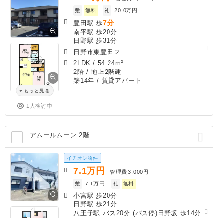
敷
無料
礼
20.0万円
7分
豊田駅 歩
南平駅 歩20分
日野駅 歩31分
日野市東豊田２
2LDK
/
54.24m²
2階 / 地上2階建
築14年
/ 賃貸アパート
もっと見る
1人検討中
アムールムーン 2階
イチオシ物件
7.1
万円
管理費
3,000円
敷
7.1万円
礼
無料
小宮駅 歩20分
日野駅 歩21分
八王子駅 バス20分 (バス停)日野坂 歩14分