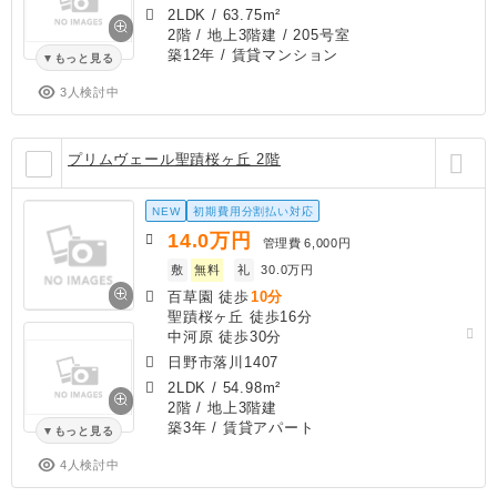
2LDK
/
63.75m²
2階 / 地上3階建 / 205号室
築12年
/ 賃貸マンション
もっと見る
3人検討中
プリムヴェール聖蹟桜ヶ丘 2階
NEW
初期費用分割払い対応
14.0
万円
管理費
6,000円
敷
無料
礼
30.0万円
百草園 徒歩
10分
聖蹟桜ヶ丘 徒歩16分
中河原 徒歩30分
日野市落川1407
2LDK
/
54.98m²
2階 / 地上3階建
築3年
/ 賃貸アパート
もっと見る
4人検討中