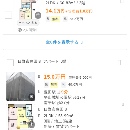
2LDK / 66.83m² / 3階
14.1
万円
1.0
＋管理費
万円
敷
無料
礼
28.2万円
もっと見る
2人閲覧中
全6件を表示する
日野市豊田３ アパート 3階
15.0
万円
管理費
5,000円
敷
無料
礼
40.0万円
9分
豊田駅 歩
平山城址公園駅 歩17分
南平駅 歩27分
日野市豊田３
2LDK
/
53.99m²
3階 / 地上3階建
新築
/ 賃貸アパート