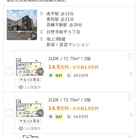
南平駅 歩12分
豊田駅 歩21分
高幡不動駅 歩24分
日野市南平５丁目
地上3階建
新築
/ 賃貸マンション
2LDK / 72.75m² / 2階
14.5
万円
1.0
＋管理費
万円
敷
無料
礼
29.0万円
もっと見る
1人閲覧中
2LDK / 72.75m² / 2階
14.9
万円
1.0
＋管理費
万円
敷
無料
礼
29.8万円
もっと見る
1人閲覧中