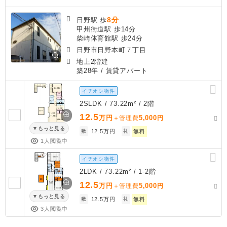
8分
日野駅 歩
甲州街道駅 歩14分
柴崎体育館駅 歩24分
日野市日野本町７丁目
地上2階建
築28年
/ 賃貸アパート
イチオシ物件
2SLDK / 73.22m² / 2階
12.5
万円
5,000
＋管理費
円
もっと見る
敷
12.5万円
礼
無料
1人閲覧中
イチオシ物件
2LDK / 73.22m² / 1-2階
12.5
万円
5,000
＋管理費
円
もっと見る
敷
12.5万円
礼
無料
3人閲覧中