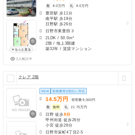
敷
8.0万円
礼
8.0万円
豊田駅 歩11分
南平駅 歩19分
日野駅 歩26分
日野市東豊田３
2LDK
/
50.0m²
2階 / 地上3階建
築32年
/ 賃貸マンション
もっと見る
2人検討中
クレア 2階
NEW
初期費用分割払い対応
14.5
万円
管理費
8,000円
敷
無料
礼
21.75万円
日野 徒歩
8分
甲州街道 徒歩26分
小宮 徒歩28分
日野市栄町4丁目2-5