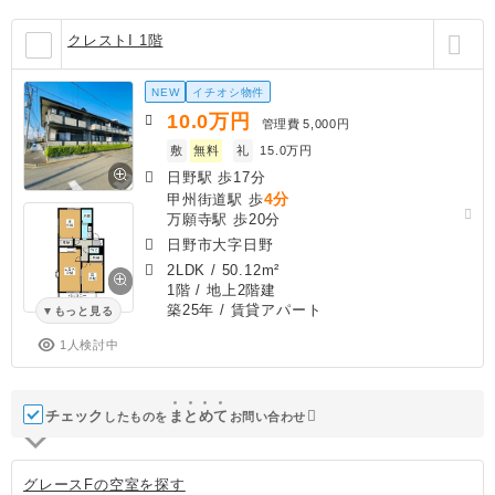
クレストI 1階
NEW
イチオシ物件
10.0
万円
管理費
5,000円
敷
無料
礼
15.0万円
日野駅 歩17分
4分
甲州街道駅 歩
万願寺駅 歩20分
日野市大字日野
2LDK
/
50.12m²
1階 / 地上2階建
築25年
/ 賃貸アパート
もっと見る
1人検討中
チェック
ま
と
め
て
したものを
お問い合わせ
グレースFの空室を探す