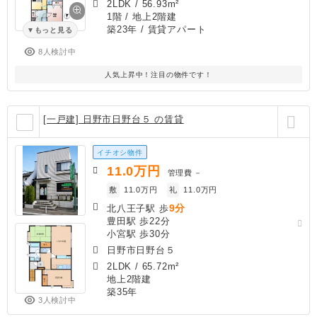
2LDK
/
56.93m²
1階 / 地上2階建
築23年
/ 賃貸アパート
もっと見る
8人検討中
人気上昇中！注目の物件です！
[一戸建] 日野市日野台５ の賃貸
イチオシ物件
11.0
万円
管理費
－
敷
11.0万円
礼
11.0万円
9分
北八王子駅 歩
豊田駅 歩22分
小宮駅 歩30分
日野市日野台５
2LDK
/
65.72m²
地上2階建
築35年
3人検討中