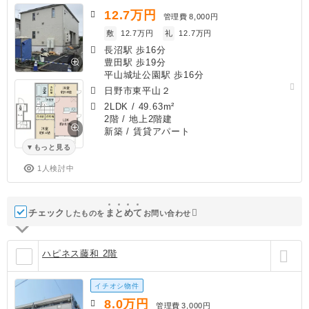
12.7
万円
管理費
8,000円
敷
12.7万円
礼
12.7万円
長沼駅 歩16分
豊田駅 歩19分
平山城址公園駅 歩16分
日野市東平山２
2LDK
/
49.63m²
2階 / 地上2階建
新築
/ 賃貸アパート
もっと見る
1人検討中
チェック
ま
と
め
て
したものを
お問い合わせ
ハピネス藤和 2階
イチオシ物件
8.0
万円
管理費
3,000円