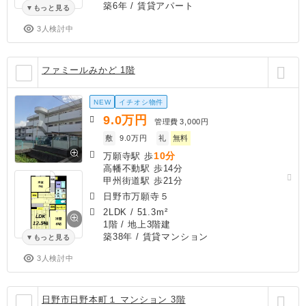
築6年
/ 賃貸アパート
もっと見る
3人検討中
ファミールみかど 1階
NEW
イチオシ物件
9.0
万円
管理費
3,000円
敷
9.0万円
礼
無料
10分
万願寺駅 歩
高幡不動駅 歩14分
甲州街道駅 歩21分
日野市万願寺５
2LDK
/
51.3m²
1階 / 地上3階建
築38年
/ 賃貸マンション
もっと見る
3人検討中
日野市日野本町１ マンション 3階