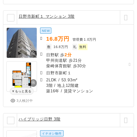
日野市新町１ マンション 3階
NEW
16.8
万円
管理費
1.0万円
敷
16.8万円
礼
無料
2分
日野駅 歩
甲州街道駅 歩21分
柴崎体育館駅 歩30分
日野市新町１
2LDK
/
53.93m²
3階 / 地上12階建
築16年
/ 賃貸マンション
もっと見る
3人検討中
ハイブリッジ日野 3階
イチオシ物件