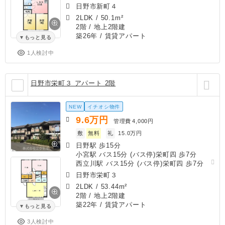
日野市新町４
2LDK
/
50.1m²
2階 / 地上2階建
築26年
/ 賃貸アパート
もっと見る
1人検討中
日野市栄町３ アパート 2階
NEW
イチオシ物件
9.6
万円
管理費
4,000円
敷
無料
礼
15.0万円
日野駅 歩15分
小宮駅 バス15分 (バス停)栄町四 歩7分
西立川駅 バス15分 (バス停)栄町四 歩7分
日野市栄町３
2LDK
/
53.44m²
2階 / 地上2階建
築22年
/ 賃貸アパート
もっと見る
3人検討中