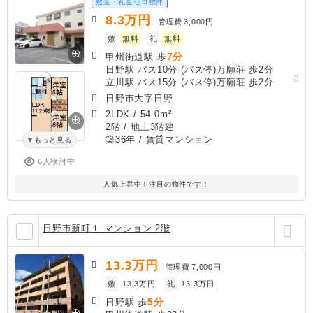
敷金・礼金ゼロ物件
8.3
万円
管理費
3,000円
敷
無料
礼
無料
7分
甲州街道駅 歩
日野駅 バス10分 (バス停)万願荘 歩2分
立川駅 バス15分 (バス停)万願荘 歩2分
日野市大字日野
2LDK
/
54.0m²
2階 / 地上3階建
築36年
/ 賃貸マンション
もっと見る
6人検討中
人気上昇中！注目の物件です！
日野市新町１ マンション 2階
13.3
万円
管理費
7,000円
敷
13.3万円
礼
13.3万円
5分
日野駅 歩