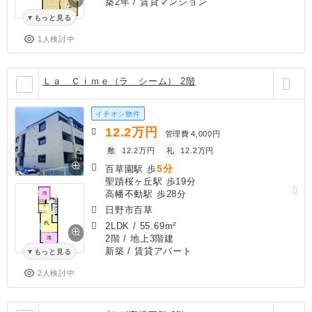
築2年
/ 賃貸マンション
もっと見る
1人検討中
Ｌａ Ｃｉｍｅ（ラ シーム） 2階
イチオシ物件
12.2
万円
管理費
4,000円
敷
12.2万円
礼
12.2万円
5分
百草園駅 歩
聖蹟桜ヶ丘駅 歩19分
高幡不動駅 歩28分
日野市百草
2LDK
/
55.69m²
2階 / 地上3階建
新築
/ 賃貸アパート
もっと見る
2人検討中