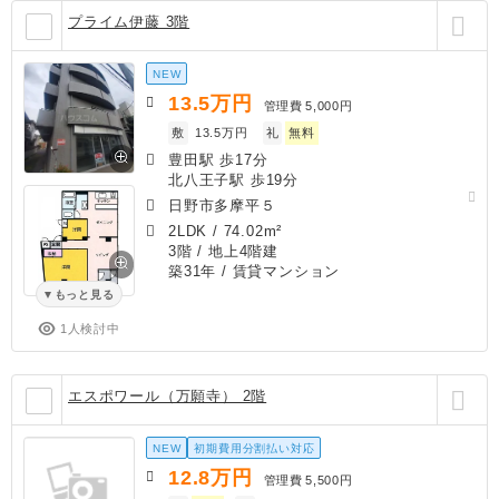
プライム伊藤 3階
NEW
13.5
万円
管理費
5,000円
敷
13.5万円
礼
無料
豊田駅 歩17分
北八王子駅 歩19分
日野市多摩平５
2LDK
/
74.02m²
3階 / 地上4階建
築31年
/ 賃貸マンション
もっと見る
1人検討中
エスポワール（万願寺） 2階
NEW
初期費用分割払い対応
12.8
万円
管理費
5,500円