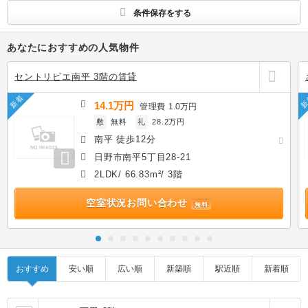
条件保存をする
あなたにおすすめの人気物件
セントリビエ南平 3階の賃貸
新着
新
14.1万円
管理費
1.0万円
敷
無料
礼
28.2万円
南平 徒歩12分
日野市南平5丁目28-21
2LDK/ 66.83m²/ 3階
空室状況お問い合わせ
無料
おすすめ
安い順
広い順
新築順
駅近順
新着順