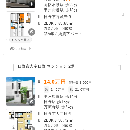
高幡不動駅 歩22分
甲州街道駅 歩13分
日野市万願寺３
2LDK
/
59.98m²
2階 / 地上2階建
築5年
/ 賃貸アパート
もっと見る
2人検討中
日野市大字日野 マンション 2階
14.0
万円
管理費
9,500円
敷
14.0万円
礼
21.0万円
甲州街道駅 歩14分
日野駅 歩15分
万願寺駅 歩24分
日野市大字日野
2LDK
/
58.72m²
2階 / 地上2階建