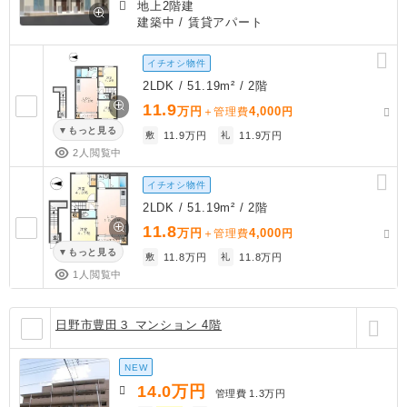
地上2階建
建築中
/ 賃貸アパート
イチオシ物件
2LDK / 51.19m² / 2階
11.9
万円
4,000
＋管理費
円
もっと見る
敷
11.9万円
礼
11.9万円
2人閲覧中
イチオシ物件
2LDK / 51.19m² / 2階
11.8
万円
4,000
＋管理費
円
もっと見る
敷
11.8万円
礼
11.8万円
1人閲覧中
日野市豊田３ マンション 4階
NEW
14.0
万円
管理費
1.3万円