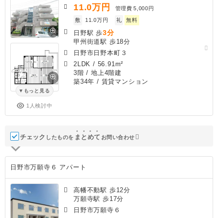
11.0
万円
管理費
5,000円
敷
11.0万円
礼
無料
3分
日野駅 歩
甲州街道駅 歩18分
日野市日野本町３
2LDK
/
56.91m²
3階 / 地上4階建
築34年
/ 賃貸マンション
もっと見る
1人検討中
チェック
ま
と
め
て
したものを
お問い合わせ
日野市万願寺６ アパート
高幡不動駅 歩12分
万願寺駅 歩17分
日野市万願寺６