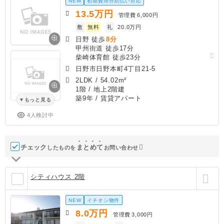
NEW
初期費用分割払い対応
13.5
万円
管理費
6,000円
敷
無料
礼
20.0万円
日野 徒歩
8分
甲州街道 徒歩17分
柴崎体育館 徒歩23分
日野市日野本町4丁目21-5
2LDK
/
54.02m²
1階 / 地上2階建
築9年
/ 賃貸アパート
もっと見る
4人検討中
チェック
ま
と
め
て
したものを
お問い合わせ
シティハウス 2階
NEW
イチオシ物件
8.0
万円
管理費
3,000円