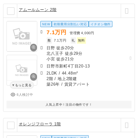
アムールムーン 2階
NEW
初期費用分割払い対応
イチオシ物件
7.1
万円
管理費
4,000円
敷
7.1万円
礼
無料
日野 徒歩20分
北八王子 徒歩29分
小宮 徒歩21分
日野市新町4丁目20-13
2LDK
/
44.48m²
2階 / 地上2階建
築26年
/ 賃貸アパート
もっと見る
6人検討中
人気上昇中！注目の物件です！
オレンジフローラ 1階