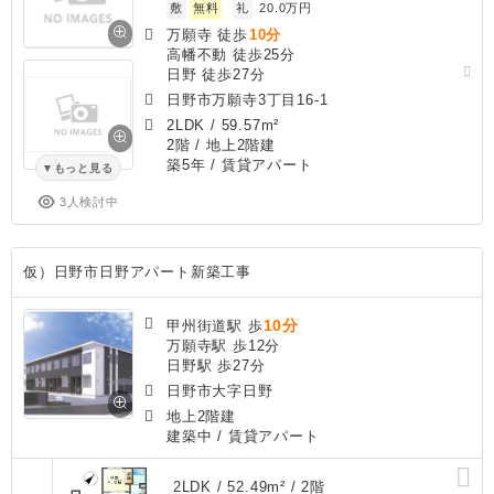
敷
無料
礼
20.0万円
万願寺 徒歩
10分
高幡不動 徒歩25分
日野 徒歩27分
日野市万願寺3丁目16-1
2LDK
/
59.57m²
2階 / 地上2階建
築5年
/ 賃貸アパート
もっと見る
3人検討中
仮）日野市日野アパート新築工事
10分
甲州街道駅 歩
万願寺駅 歩12分
日野駅 歩27分
日野市大字日野
地上2階建
建築中
/ 賃貸アパート
2LDK / 52.49m² / 2階