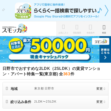
お気に入り
閲覧履歴
検索条件
検索
日野市でおすすめな2LDK（2SLDK）の賃貸マンショ
ン・アパート特集一覧(東京都)
全
363
件
地域
東京都 日野市
変更
絞り込み条件
2LDK〜2SLDK
変更