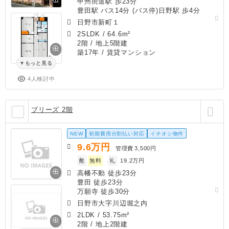
甲州街道駅 歩23分
豊田駅 バス14分 (バス停)日野駅 歩4分
日野市新町１
2SLDK
/
64.6m²
2階 / 地上5階建
築17年
/ 賃貸マンション
もっと見る
4人検討中
ブリーズ 2階
NEW
初期費用分割払い対応
イチオシ物件
9.6
万円
管理費
3,500円
敷
無料
礼
19.2万円
高幡不動 徒歩23分
豊田 徒歩23分
万願寺 徒歩30分
日野市大字川辺堀之内
2LDK
/
53.75m²
2階 / 地上2階建