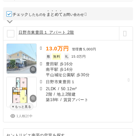
チェック
ま
と
め
て
したものを
お問い合わせ
日野市東豊田１ アパート 2階
13.0
万円
管理費
5,000円
敷
無料
礼
15.0万円
豊田駅 歩16分
南平駅 歩14分
平山城址公園駅 歩30分
日野市東豊田１
2LDK
/
50.12m²
2階 / 地上2階建
築18年
/ 賃貸アパート
もっと見る
1人検討中
セントリビエ南平の空室を探す