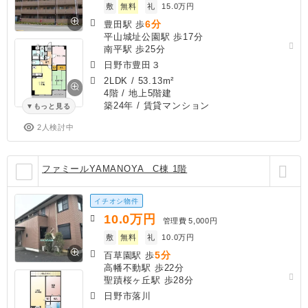
敷
無料
礼
15.0万円
6分
豊田駅 歩
平山城址公園駅 歩17分
南平駅 歩25分
日野市豊田３
2LDK
/
53.13m²
4階 / 地上5階建
築24年
/ 賃貸マンション
もっと見る
2人検討中
ファミールYAMANOYA C棟 1階
イチオシ物件
10.0
万円
管理費
5,000円
敷
無料
礼
10.0万円
5分
百草園駅 歩
高幡不動駅 歩22分
聖蹟桜ヶ丘駅 歩28分
日野市落川