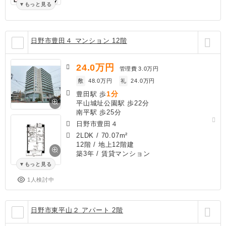
もっと見る
日野市豊田４ マンション 12階
24.0
万円
管理費
3.0万円
敷
48.0万円
礼
24.0万円
1分
豊田駅 歩
平山城址公園駅 歩22分
南平駅 歩25分
日野市豊田４
2LDK
/
70.07m²
12階 / 地上12階建
築3年
/ 賃貸マンション
もっと見る
1人検討中
日野市東平山２ アパート 2階