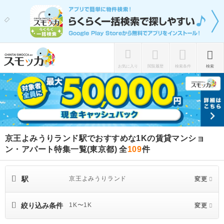
お気に入り
閲覧履歴
検索条件
検索
京王よみうりランド駅でおすすめな1Kの賃貸マンショ
ン・アパート特集一覧(東京都)
全
109
件
駅
京王よみうりランド
変更
絞り込み条件
1K〜1K
変更