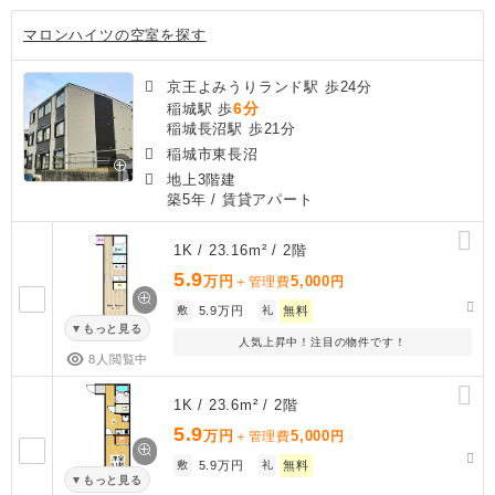
マロンハイツの空室を探す
京王よみうりランド駅 歩24分
6分
稲城駅 歩
稲城長沼駅 歩21分
稲城市東長沼
地上3階建
築5年
/ 賃貸アパート
1K / 23.16m² / 2階
5.9
万円
5,000
＋管理費
円
敷
5.9万円
礼
無料
もっと見る
人気上昇中！注目の物件です！
8人閲覧中
1K / 23.6m² / 2階
5.9
万円
5,000
＋管理費
円
敷
5.9万円
礼
無料
もっと見る