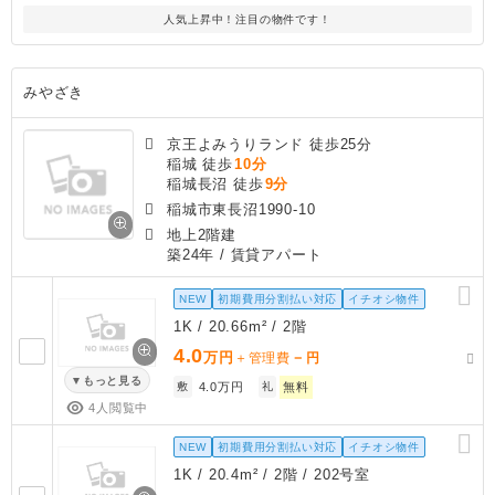
人気上昇中！注目の物件です！
みやざき
京王よみうりランド 徒歩25分
稲城 徒歩
10分
稲城長沼 徒歩
9分
稲城市東長沼1990-10
地上2階建
築24年
/ 賃貸アパート
NEW
初期費用分割払い対応
イチオシ物件
1K / 20.66m² / 2階
4.0
万円
－
＋管理費
円
もっと見る
敷
4.0万円
礼
無料
4人閲覧中
NEW
初期費用分割払い対応
イチオシ物件
1K / 20.4m² / 2階 / 202号室