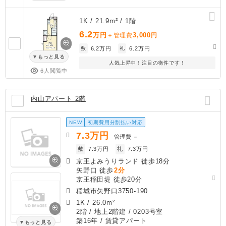
1K / 21.9m² / 1階
6.2
万円
3,000
＋管理費
円
敷
6.2万円
礼
6.2万円
もっと見る
人気上昇中！注目の物件です！
6人閲覧中
内山アパート 2階
NEW
初期費用分割払い対応
7.3
万円
管理費
－
敷
7.3万円
礼
7.3万円
京王よみうりランド 徒歩18分
矢野口 徒歩
2分
京王稲田堤 徒歩20分
稲城市矢野口3750-190
1K
/
26.0m²
2階 / 地上2階建 / 0203号室
築16年
/ 賃貸アパート
もっと見る