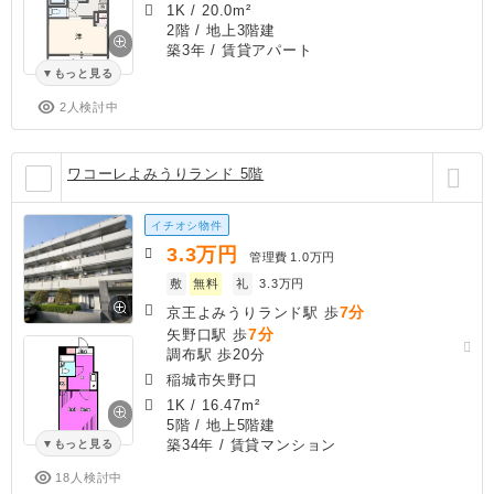
1K
/
20.0m²
2階 / 地上3階建
築3年
/ 賃貸アパート
もっと見る
2人検討中
ワコーレよみうりランド 5階
イチオシ物件
3.3
万円
管理費
1.0万円
敷
無料
礼
3.3万円
7分
京王よみうりランド駅 歩
7分
矢野口駅 歩
調布駅 歩20分
稲城市矢野口
1K
/
16.47m²
5階 / 地上5階建
築34年
/ 賃貸マンション
もっと見る
18人検討中