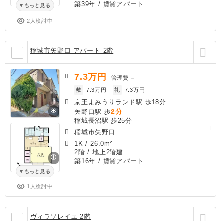
築39年
/ 賃貸アパート
もっと見る
2人検討中
稲城市矢野口 アパート 2階
7.3
万円
管理費
－
敷
7.3万円
礼
7.3万円
京王よみうりランド駅 歩18分
2分
矢野口駅 歩
稲城長沼駅 歩25分
稲城市矢野口
1K
/
26.0m²
2階 / 地上2階建
築16年
/ 賃貸アパート
もっと見る
1人検討中
ヴィラソレイユ 2階