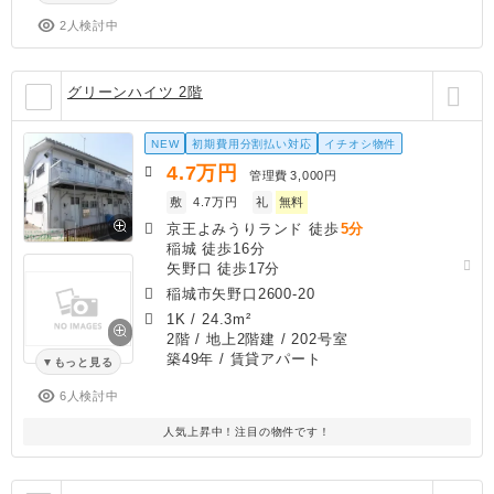
2人検討中
グリーンハイツ 2階
NEW
初期費用分割払い対応
イチオシ物件
4.7
万円
管理費
3,000円
敷
4.7万円
礼
無料
京王よみうりランド 徒歩
5分
稲城 徒歩16分
矢野口 徒歩17分
稲城市矢野口2600-20
1K
/
24.3m²
2階 / 地上2階建 / 202号室
築49年
/ 賃貸アパート
もっと見る
6人検討中
人気上昇中！注目の物件です！