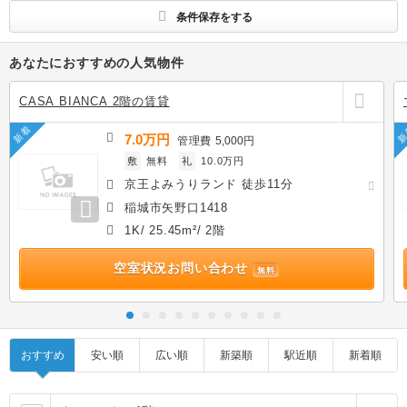
条件保存をする
あなたにおすすめの人気物件
CASA BIANCA 2階の賃貸
新着
新
7.0万円
管理費
5,000円
敷
無料
礼
10.0万円
京王よみうりランド 徒歩11分
稲城市矢野口1418
1K/ 25.45m²/ 2階
空室状況お問い合わせ
無料
おすすめ
安い順
広い順
新築順
駅近順
新着順