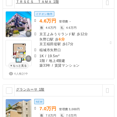
ＴＲＳＥＳ ＴＡＭＡ 1階
イチオシ物件
4.6
万円
管理費
－
敷
4.6万円
礼
4.6万円
京王よみうりランド駅 歩12分
6分
矢野口駅 歩
京王稲田堤駅 歩17分
稲城市矢野口
1K
/
19.5m²
1階 / 地上4階建
築33年
/ 賃貸マンション
もっと見る
4人検討中
グランカーサ 1階
NEW
7.0
万円
管理費
3,000円
敷
7.0万円
礼
7.0万円