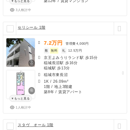
築12年
/ 賃貸マンション
もっと見る
3人検討中
セリシール 1階
7.2
万円
管理費
4,000円
敷
無料
礼
12.5万円
京王よみうりランド駅 歩15分
稲城長沼駅 歩16分
稲城駅 歩13分
稲城市東長沼
1K
/
26.09m²
1階 / 地上3階建
築8年
/ 賃貸アパート
もっと見る
1人検討中
スタヴ オール 1階