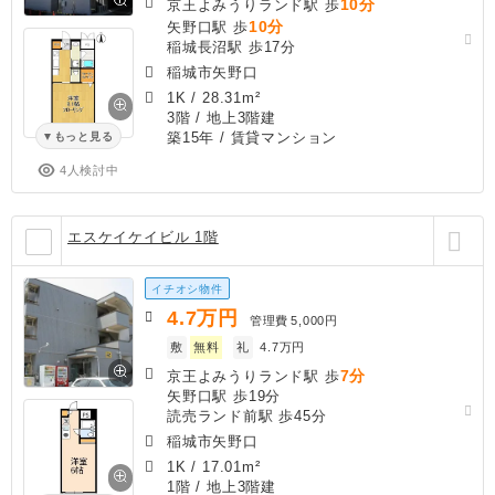
10分
京王よみうりランド駅 歩
10分
矢野口駅 歩
稲城長沼駅 歩17分
稲城市矢野口
1K
/
28.31m²
3階 / 地上3階建
築15年
/ 賃貸マンション
もっと見る
4人検討中
エスケイケイビル 1階
イチオシ物件
4.7
万円
管理費
5,000円
敷
無料
礼
4.7万円
7分
京王よみうりランド駅 歩
矢野口駅 歩19分
読売ランド前駅 歩45分
稲城市矢野口
1K
/
17.01m²
1階 / 地上3階建