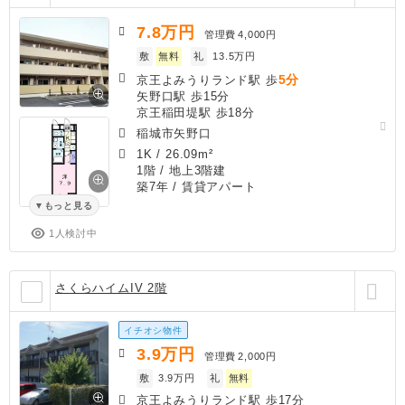
7.8
万円
管理費
4,000円
敷
無料
礼
13.5万円
5分
京王よみうりランド駅 歩
矢野口駅 歩15分
京王稲田堤駅 歩18分
稲城市矢野口
1K
/
26.09m²
1階 / 地上3階建
築7年
/ 賃貸アパート
もっと見る
1人検討中
さくらハイムIV 2階
イチオシ物件
3.9
万円
管理費
2,000円
敷
3.9万円
礼
無料
京王よみうりランド駅 歩17分