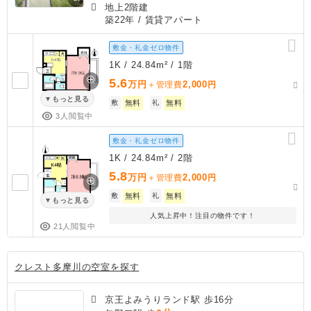
地上2階建
築22年
/ 賃貸アパート
敷金・礼金ゼロ物件
1K / 24.84m² / 1階
5.6
万円
2,000
＋管理費
円
もっと見る
敷
無料
礼
無料
3人閲覧中
敷金・礼金ゼロ物件
1K / 24.84m² / 2階
5.8
万円
2,000
＋管理費
円
敷
無料
礼
無料
もっと見る
人気上昇中！注目の物件です！
21人閲覧中
クレスト多摩川の空室を探す
京王よみうりランド駅 歩16分