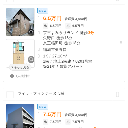
NEW
6.5
万円
管理費
3,000円
敷
6.5万円
礼
6.5万円
京王よみうりランド 徒歩
3分
矢野口 徒歩13分
京王稲田堤 徒歩18分
稲城市矢野口
1K
/
27.16m²
2階 / 地上2階建 / 0201号室
築21年
/ 賃貸アパート
もっと見る
1人検討中
ヴィラ・フォンテーヌ 3階
NEW
7.5
万円
管理費
3,000円
敷
7.5万円
礼
7.5万円