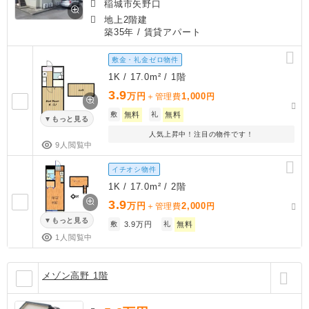
稲城市矢野口
地上2階建
築35年
/ 賃貸アパート
敷金・礼金ゼロ物件
1K / 17.0m² / 1階
3.9
万円
1,000
＋管理費
円
敷
無料
礼
無料
もっと見る
人気上昇中！注目の物件です！
9人閲覧中
イチオシ物件
1K / 17.0m² / 2階
3.9
万円
2,000
＋管理費
円
もっと見る
敷
3.9万円
礼
無料
1人閲覧中
メゾン高野 1階