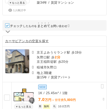
築34年
/ 賃貸マンション
もっと見る
1人検討中
チェック
ま
と
め
て
したものを
お問い合わせ
カーサビアンカの空室を探す
京王よみうりランド駅 歩19分
2分
矢野口駅 歩
京王稲田堤駅 歩20分
稲城市矢野口
地上3階建
築15年
/ 賃貸アパート
NEW
1K / 25.45m² / 1階
7.0
万円
5,000
＋管理費
円
敷
無料
礼
10.0万円
もっと見る