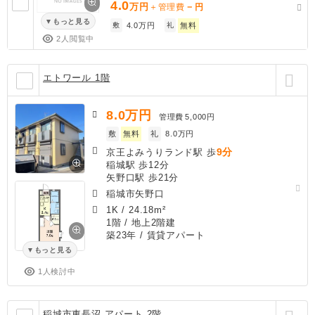
4.0
万円
－
＋管理費
円
もっと見る
敷
4.0万円
礼
無料
2人閲覧中
エトワール 1階
8.0
万円
管理費
5,000円
敷
無料
礼
8.0万円
9分
京王よみうりランド駅 歩
稲城駅 歩12分
矢野口駅 歩21分
稲城市矢野口
1K
/
24.18m²
1階 / 地上2階建
築23年
/ 賃貸アパート
もっと見る
1人検討中
稲城市東長沼 アパート 2階