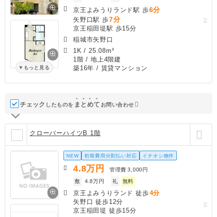
6分
京王よみうりランド駅 歩
7分
矢野口駅 歩
京王稲田堤駅 歩15分
稲城市矢野口
1K
/
25.08m²
1階 / 地上4階建
築16年
/ 賃貸マンション
もっと見る
チェック
ま
と
め
て
したものを
お問い合わせ
クローバーハイツB 1階
NEW
初期費用分割払い対応
イチオシ物件
4.8
万円
管理費
3,000円
敷
4.8万円
礼
無料
京王よみうりランド 徒歩
4分
矢野口 徒歩12分
京王稲田堤 徒歩15分