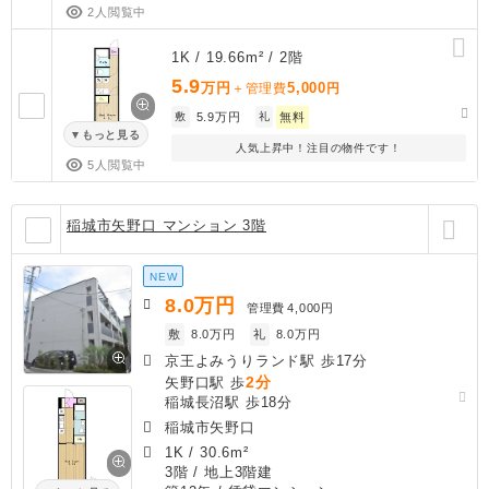
2人閲覧中
1K / 19.66m² / 2階
5.9
万円
5,000
＋管理費
円
敷
5.9万円
礼
無料
もっと見る
人気上昇中！注目の物件です！
5人閲覧中
稲城市矢野口 マンション 3階
NEW
8.0
万円
管理費
4,000円
敷
8.0万円
礼
8.0万円
京王よみうりランド駅 歩17分
2分
矢野口駅 歩
稲城長沼駅 歩18分
稲城市矢野口
1K
/
30.6m²
3階 / 地上3階建