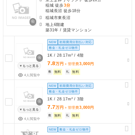
稲城 徒歩
3分
稲城長沼 徒歩18分
稲城市東長沼
地上6階建
築31年
/ 賃貸マンション
NEW
初期費用分割払い対応
敷金・礼金ゼロ物件
1K / 28.17m² / 4階
7.8
万円
3,000
＋管理費
円
もっと見る
敷
無料
礼
無料
4人閲覧中
NEW
初期費用分割払い対応
敷金・礼金ゼロ物件
1K / 28.17m² / 3階
7.7
万円
3,000
＋管理費
円
もっと見る
敷
無料
礼
無料
4人閲覧中
NEW
敷金・礼金ゼロ物件