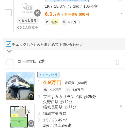
1K / 19.87m² / 1階 / 106号室
6.6
万円
6,000
＋管理費
円
もっと見る
敷
無料
礼
6.6万円
2人閲覧中
チェック
ま
と
め
て
したものを
お問い合わせ
コーポ吉田 2階
イチオシ物件
4.9
万円
管理費
1,000円
敷
4.9万円
礼
4.9万円
京王よみうりランド駅 歩25分
矢野口駅 歩12分
稲城長沼駅 歩11分
稲城市矢野口
1K
/
23.49m²
2階 / 地上2階建