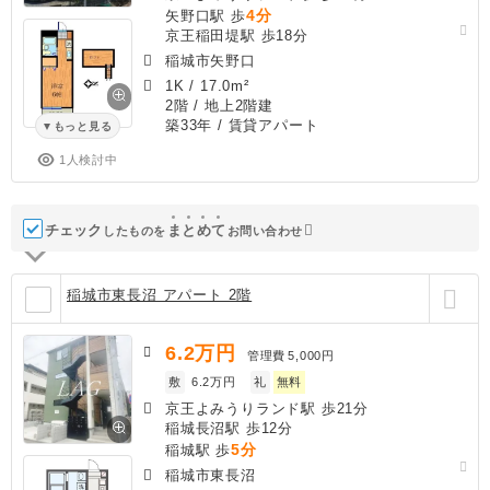
4分
矢野口駅 歩
京王稲田堤駅 歩18分
稲城市矢野口
1K
/
17.0m²
2階 / 地上2階建
築33年
/ 賃貸アパート
もっと見る
1人検討中
チェック
ま
と
め
て
したものを
お問い合わせ
稲城市東長沼 アパート 2階
6.2
万円
管理費
5,000円
敷
6.2万円
礼
無料
京王よみうりランド駅 歩21分
稲城長沼駅 歩12分
5分
稲城駅 歩
稲城市東長沼