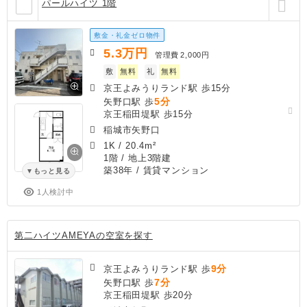
パールハイツ 1階
敷金・礼金ゼロ物件
5.3
万円
管理費
2,000円
敷
無料
礼
無料
京王よみうりランド駅 歩15分
5分
矢野口駅 歩
京王稲田堤駅 歩15分
稲城市矢野口
1K
/
20.4m²
1階 / 地上3階建
築38年
/ 賃貸マンション
もっと見る
1人検討中
第二ハイツAMEYAの空室を探す
9分
京王よみうりランド駅 歩
7分
矢野口駅 歩
京王稲田堤駅 歩20分