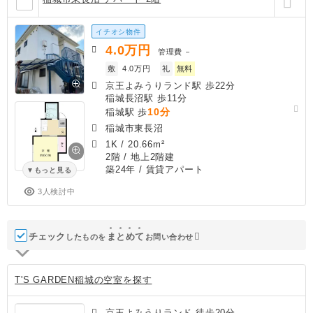
イチオシ物件
4.0
万円
管理費
－
敷
4.0万円
礼
無料
京王よみうりランド駅 歩22分
稲城長沼駅 歩11分
10分
稲城駅 歩
稲城市東長沼
1K
/
20.66m²
2階 / 地上2階建
築24年
/ 賃貸アパート
もっと見る
3人検討中
チェック
ま
と
め
て
したものを
お問い合わせ
T'S GARDEN稲城の空室を探す
京王よみうりランド 徒歩20分