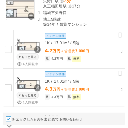
3分
矢野口駅 歩
京王稲田堤駅 歩17分
稲城市矢野口
地上5階建
築34年
/ 賃貸マンション
イチオシ物件
1K / 17.01m² / 5階
4.2
万円
3,000
＋管理費
円
もっと見る
敷
4.2万円
礼
無料
4人閲覧中
イチオシ物件
1K / 17.01m² / 5階
4.3
万円
3,000
＋管理費
円
もっと見る
敷
4.3万円
礼
無料
1人閲覧中
チェック
ま
と
め
て
したものを
お問い合わせ