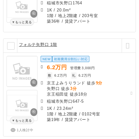
稲城市矢野口1764
1K
/
20.0m²
1階 / 地上2階建 / 203号室
築36年
/ 賃貸アパート
もっと見る
フォルテ矢野口 1階
NEW
初期費用分割払い対応
6.2
万円
管理費
3,000円
敷
6.2万円
礼
6.2万円
京王よみうりランド 徒歩
9分
矢野口 徒歩
3分
京王稲田堤 徒歩18分
稲城市矢野口647-5
1K
/
23.24m²
1階 / 地上2階建 / 0102号室
築19年
/ 賃貸アパート
もっと見る
1人検討中