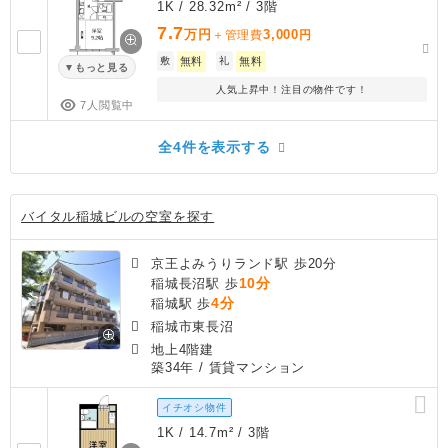
1K / 28.32m² / 3階
7.7
万円
3,000
＋管理費
円
敷
無料
礼
無料
もっと見る
人気上昇中！注目の物件です！
7人閲覧中
全4件を表示する
バイタル稲城ビルの空室を探す
京王よみうりランド駅 歩20分
10分
稲城長沼駅 歩
4分
稲城駅 歩
稲城市東長沼
地上4階建
築34年
/ 賃貸マンション
イチオシ物件
1K / 14.7m² / 3階