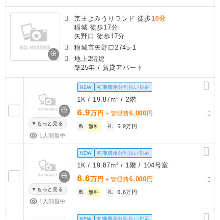
京王よみうりランド 徒歩
10分
稲城 徒歩17分
矢野口 徒歩17分
稲城市矢野口2745-1
地上2階建
築25年
/ 賃貸アパート
NEW
初期費用分割払い対応
1K / 19.87m² / 2階
6.9
万円
6,000
＋管理費
円
もっと見る
敷
無料
礼
6.9万円
1人閲覧中
NEW
初期費用分割払い対応
1K / 19.87m² / 1階 / 104号室
6.6
万円
6,000
＋管理費
円
もっと見る
敷
無料
礼
6.6万円
1人閲覧中
NEW
初期費用分割払い対応