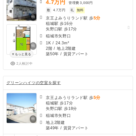
4.7
万円
管理費
3,000円
敷
4.7万円
礼
無料
5分
京王よみうりランド駅 歩
稲城駅 歩16分
矢野口駅 歩17分
稲城市矢野口
1K
/
24.3m²
2階 / 地上2階建
築50年
/ 賃貸アパート
もっと見る
2人検討中
グリーンハイツの空室を探す
5分
京王よみうりランド駅 歩
稲城駅 歩17分
矢野口駅 歩18分
稲城市矢野口
地上2階建
築49年
/ 賃貸アパート