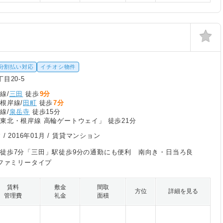
分割払い対応
イチオシ物件
目20-5
線/
三田
徒歩
9分
根岸線/
田町
徒歩
7分
線/
泉岳寺
徒歩15分
東北・根岸線 高輪ゲートウェイ」 徒歩21分
 /
2016年01月
/ 賃貸マンション
徒歩7分「三田」駅徒歩9分の通勤にも便利 南向き・日当ろ良
Kファミリータイプ
賃料
敷金
間取
方位
詳細を見る
管理費
礼金
面積