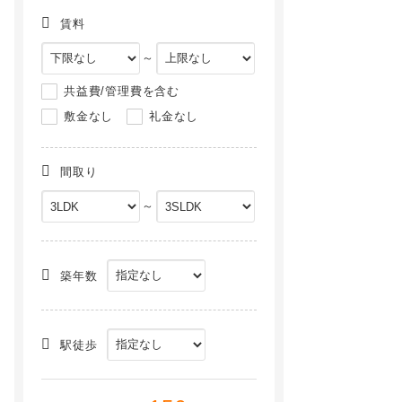
賃料
～
共益費/管理費を含む
敷金なし
礼金なし
間取り
～
芝浦スクエアハイツ[7階]
パークタワー芝浦ベイワード アーバンウイング[24階]
NEW
NEW
築年数
駅徒歩