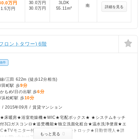
30.0
万円
30.0万円
3LDK
南
詳細を見る
30.0万円
55.11m²
1.5万円
ルフロントタワー) 6階
物件
/三田 622m (徒歩12分相当)
9分
/田町駅 歩
6分
かもめ/日の出駅 歩
10分
/浜松町駅 歩
 /
2015年09月
/ 賃貸マンション
★床暖房★浴室乾燥機★WIC★宅配ボックス★ ★システムキッチ
付3口ガスコンロ★追焚機能★独立洗面化粧台★温水洗浄便座★エ
IC★TVモニター付インターホン★オートロック★日勤管理人★詳
もっと見る
軽にお問い合わせ下さい！★