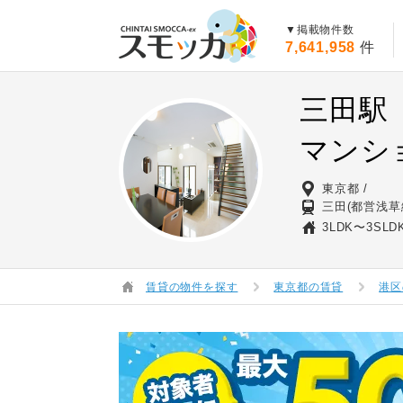
賃貸スモッカ
▼掲載物件数
7,641,958
件
三田駅
マンシ
東京都
三田(都営浅草
3LDK〜3SLD
賃貸の物件を探す
東京都の賃貸
港区