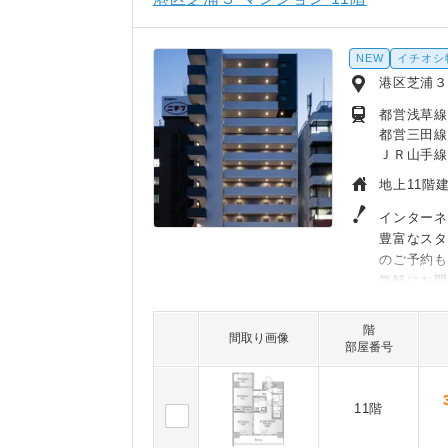
NEW
イチオシ
港区芝浦３
都営浅草線
都営三田線
ＪＲ山手線
地上11階建
インターネ
豊富なスタ
のご予約
気軽にお問
階
間取り画像
部屋番号
11階