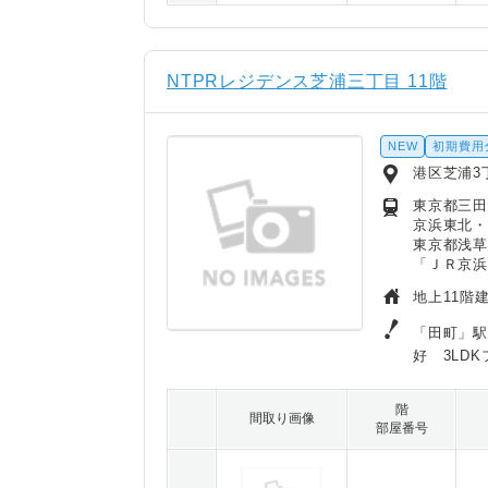
NTPRレジデンス芝浦三丁目 11階
NEW
初期費用
港区芝浦3丁
東京都三田
京浜東北・
東京都浅草
「ＪＲ京浜
地上11階建
「田町」駅
好 3LD
階
間取り画像
部屋番号