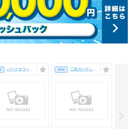
パークタワー芝浦ベイワード アーバンウイング[27階]
三田ガーデンヒルズ ヴィラ[102号室]
W
NEW