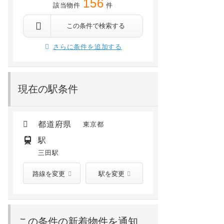
156
該当物件
件
港区芝浦4丁目9-35
港区芝浦2丁目6-11
分
 徒歩18分
「ＪＲ京浜東北・根岸線 田町」 徒歩19分
田町 徒歩12分
三田 徒歩12分
泉岳寺 徒歩16分
芝浦ふ頭 徒歩8分
「ＪＲ山手線 
田町 徒歩9分
この条件で検索する
26.9
万円
51.5
万円
/ 1.5万円
/ 1.5万円
さらに条件を追加する
7階 /
1989年02月
24階 /
2005年07月
現在の駅条件
都道府県
東京都
駅
三田駅
路線を変更
駅を変更
この条件の新着物件を通知