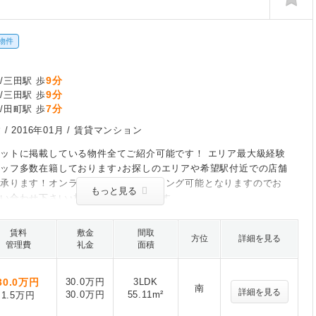
物件
9分
/三田駅 歩
9分
/三田駅 歩
7分
/田町駅 歩
 /
2016年01月
/ 賃貸マンション
ットに掲載している物件全てご紹介可能です！ エリア最大級経験
ッフ多数在籍しております♪お探しのエリアや希望駅付近での店舗
も承ります！オンライン内見・ミーティング可能となりますのでお
もっと見る
い合わせ下さい♪相談だけでも可能です
賃料
敷金
間取
方位
詳細を見る
管理費
礼金
面積
30.0
万円
30.0万円
3LDK
南
詳細を見る
30.0万円
55.11m²
1.5万円