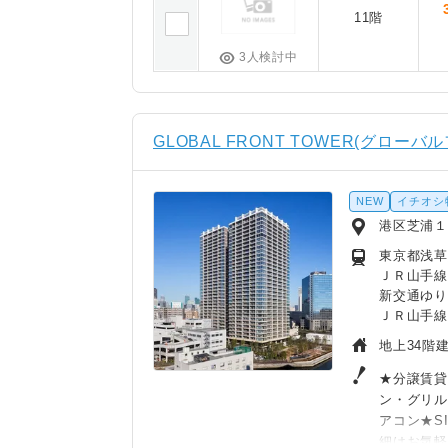
11階
3人検討中
GLOBAL FRONT TOWER(グローバ
NEW
イチオシ
港区芝浦１
東京都浅草線
ＪＲ山手線
新交通ゆり
ＪＲ山手線
地上34階建
★分譲賃貸
ン・グリル
アコン★S
細はお気