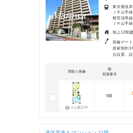
東京都浅草線
ＪＲ山手線
都営浅草線
ＪＲ山手線
地上12階建
高輪ゲート
借家契約3
台設置、
階
間取り画像
部屋番号
6階
3人検討中
港区芝浦３ マンション 11階