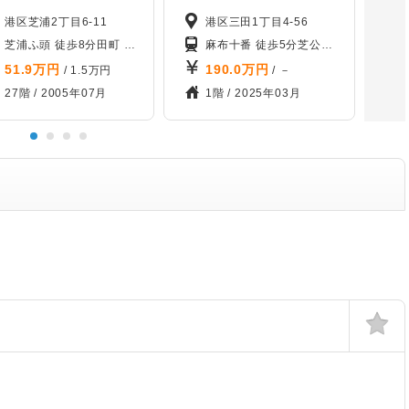
港区芝浦2丁目6-11
港区三田1丁目4-56
園 徒歩14分
芝浦ふ頭 徒歩8分
田町 徒歩9分
三田 徒歩10分
麻布十番 徒歩5分
「ゆりかもめ 日の出」 徒歩14
芝公園 徒歩10分
三田
51.9
万円
190.0
万円
/ 1.5万円
/ －
27階 /
2005年07月
1階 /
2025年03月