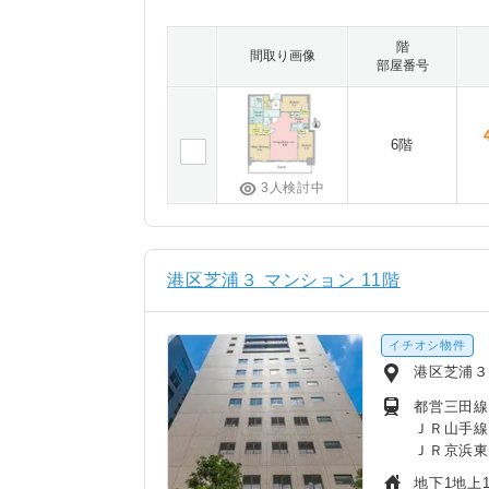
階
間取り画像
部屋番号
6階
3人検討中
港区芝浦３ マンション 11階
イチオシ物件
港区芝浦３
都営三田線
ＪＲ山手線
ＪＲ京浜東
地下1地上1