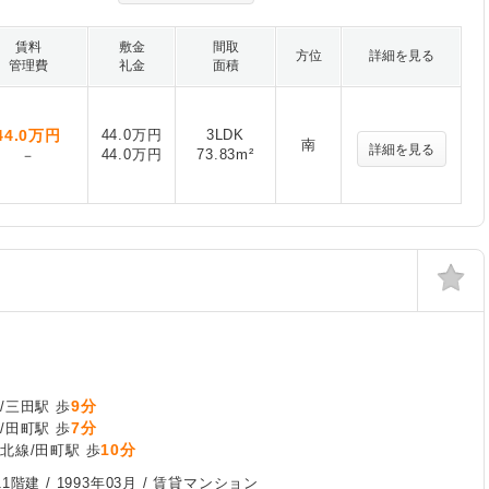
賃料
敷金
間取
方位
詳細を見る
管理費
礼金
面積
44.0
万円
44.0万円
3LDK
南
詳細を見る
44.0万円
73.83m²
－
9分
/三田駅 歩
7分
/田町駅 歩
10分
北線/田町駅 歩
1階建 /
1993年03月
/ 賃貸マンション