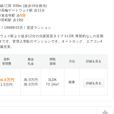
/三田 930m (徒歩19分相当)
/高輪ゲートウェイ駅 歩11分
5分
/泉岳寺駅 歩
/田町駅 歩19分
 /
1998年03月
/ 賃貸マンション
ウェイ駅より徒歩12分の分譲賃貸タイプ３LDK 再契約なしの定期
年です。管理人常駐のマンションです。オートロック、エアコン4
設備充実。
賃料
敷金
間取
方位
詳細を見る
管理費
礼金
面積
36.0
万円
36.0万円
3LDK
南東
詳細を見る
36.0万円
73.14m²
1.5万円