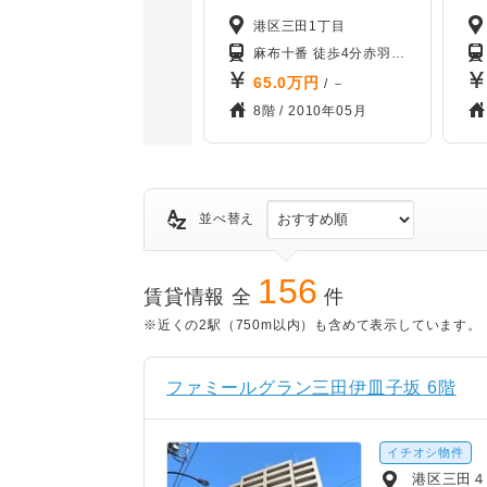
港区三田1丁目
麻布十番 徒歩4分
赤羽橋 徒歩7分
芝公
65.0
万円
/ －
8階 /
2010年05月
並べ替え
156
賃貸情報 全
件
※近くの2駅（750m以内）も含めて表示しています。
ファミールグラン三田伊皿子坂 6階
イチオシ物件
港区三田４