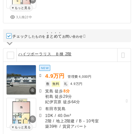
もっと見る
3人検討中
チェック
ま
と
め
て
したものを
お問い合わせ
ハイツポーラリス Ｂ棟 2階
NEW
4.9
万円
管理費
4,000円
敷
無料
礼
4.9万円
箕島 徒歩
8分
初島 徒歩29分
紀伊宮原 徒歩64分
有田市箕島
1DK
/
40.0m²
2階 / 地上2階建 / B－10号室
築39年
/ 賃貸アパート
もっと見る