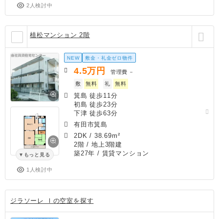
2人検討中
植松マンション 2階
NEW
敷金・礼金ゼロ物件
4.5
万円
管理費
－
敷
無料
礼
無料
箕島 徒歩11分
初島 徒歩23分
下津 徒歩63分
有田市箕島
2DK
/
38.69m²
2階 / 地上3階建
築27年
/ 賃貸マンション
もっと見る
1人検討中
ジラソーレ Ⅰの空室を探す