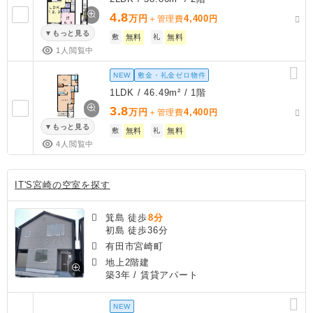
4.8
万円
4,400
＋管理費
円
もっと見る
敷
無料
礼
無料
1人閲覧中
NEW
敷金・礼金ゼロ物件
1LDK / 46.49m² / 1階
3.8
万円
4,400
＋管理費
円
もっと見る
敷
無料
礼
無料
4人閲覧中
IT'S宮崎の空室を探す
箕島 徒歩
8分
初島 徒歩36分
有田市宮崎町
地上2階建
築3年
/ 賃貸アパート
NEW