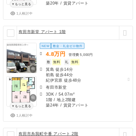
築20年
/ 賃貸アパート
もっと見る
1人検討中
有田市新堂 アパート 1階
NEW
敷金・礼金ゼロ物件
4.8
万円
管理費
5,000円
敷
無料
礼
無料
箕島 徒歩14分
初島 徒歩44分
紀伊宮原 徒歩48分
有田市新堂
3DK
/
54.07m²
1階 / 地上2階建
築24年
/ 賃貸アパート
もっと見る
1人検討中
有田市糸我町中番 アパート 2階