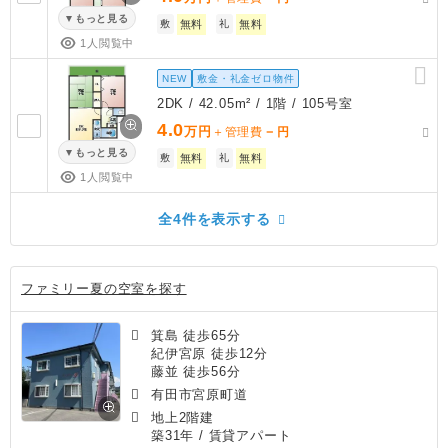
もっと見る
敷
無料
礼
無料
1人閲覧中
NEW
敷金・礼金ゼロ物件
2DK / 42.05m² / 1階 / 105号室
4.0
万円
－
＋管理費
円
もっと見る
敷
無料
礼
無料
1人閲覧中
全4件を表示する
ファミリー夏の空室を探す
箕島 徒歩65分
紀伊宮原 徒歩12分
藤並 徒歩56分
有田市宮原町道
地上2階建
築31年
/ 賃貸アパート