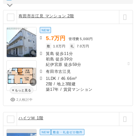
有田市古江見 マンション 2階
NEW
5.7
万円
管理費
5,000円
敷
1.0万円
礼
7.0万円
箕島 徒歩11分
初島 徒歩39分
紀伊宮原 徒歩59分
有田市古江見
1LDK
/
46.66m²
2階 / 地上3階建
築17年
/ 賃貸マンション
もっと見る
2人検討中
ハイツＭ 1階
NEW
敷金・礼金ゼロ物件