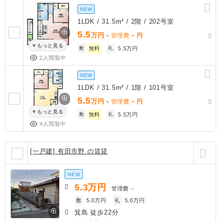
NEW
1LDK / 31.5m² / 2階 / 202号室
5.5
万円
－
＋管理費
円
もっと見る
敷
無料
礼
5.5万円
2人閲覧中
NEW
1LDK / 31.5m² / 1階 / 101号室
5.5
万円
－
＋管理費
円
もっと見る
敷
無料
礼
5.5万円
4人閲覧中
[一戸建] 有田市野 の賃貸
NEW
5.3
万円
管理費
－
敷
5.0万円
礼
5.0万円
箕島 徒歩22分