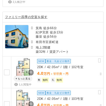
2人検討中
ファミリー四季の空室を探す
箕島 徒歩66分
紀伊宮原 徒歩13分
藤並 徒歩56分
有田市宮原町道
地上2階建
築32年
/ 賃貸アパート
NEW
敷金・礼金ゼロ物件
2DK / 42.05m² / 1階 / 102号室
4.0
万円
－
＋管理費
円
もっと見る
敷
無料
礼
無料
1人閲覧中
NEW
敷金・礼金ゼロ物件
2DK / 42.05m² / 1階 / 103号室
4.0
万円
－
＋管理費
円