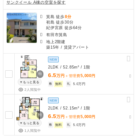
サンクイール A棟の空室を探す
箕島 徒歩
8分
初島 徒歩30分
紀伊宮原 徒歩64分
有田市箕島
地上2階建
築15年
/ 賃貸アパート
NEW
2LDK / 52.85m² / 1階
6.5
万円
5,000
＋管理費
円
もっと見る
敷
無料
礼
5.0万円
2人閲覧中
NEW
2LDK / 52.15m² / 1階
6.5
万円
5,000
＋管理費
円
もっと見る
敷
無料
礼
5.0万円
1人閲覧中