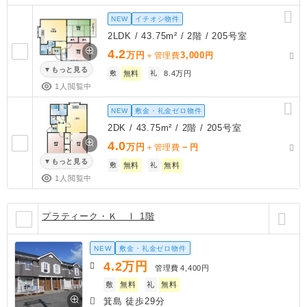
NEW
イチオシ物件
2LDK / 43.75m² / 2階 / 205号室
4.2
万円
3,000
＋管理費
円
もっと見る
敷
無料
礼
8.4万円
1人閲覧中
NEW
敷金・礼金ゼロ物件
2DK / 43.75m² / 2階 / 205号室
4.0
万円
－
＋管理費
円
もっと見る
敷
無料
礼
無料
1人閲覧中
プラティーク・Ｋ Ⅰ 1階
NEW
敷金・礼金ゼロ物件
4.2
万円
管理費
4,400円
敷
無料
礼
無料
箕島 徒歩29分