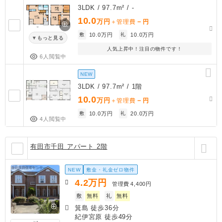
3LDK / 97.7m² / -
10.0
万円
－
＋管理費
円
敷
10.0万円
礼
10.0万円
もっと見る
人気上昇中！注目の物件です！
6人閲覧中
NEW
3LDK / 97.7m² / 1階
10.0
万円
－
＋管理費
円
敷
10.0万円
礼
20.0万円
4人閲覧中
有田市千田 アパート 2階
NEW
敷金・礼金ゼロ物件
4.2
万円
管理費
4,400円
敷
無料
礼
無料
箕島 徒歩36分
紀伊宮原 徒歩49分