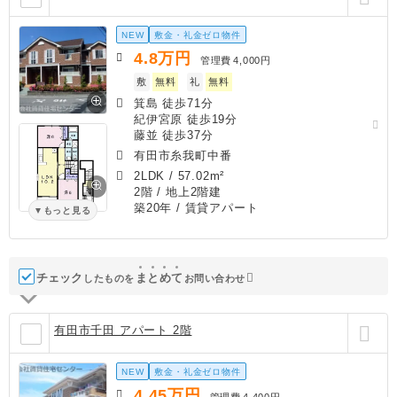
NEW
敷金・礼金ゼロ物件
4.8
万円
管理費
4,000円
敷
無料
礼
無料
箕島 徒歩71分
紀伊宮原 徒歩19分
藤並 徒歩37分
有田市糸我町中番
2LDK
/
57.02m²
2階 / 地上2階建
築20年
/ 賃貸アパート
もっと見る
チェック
ま
と
め
て
したものを
お問い合わせ
有田市千田 アパート 2階
NEW
敷金・礼金ゼロ物件
4.45
万円
管理費
4,400円