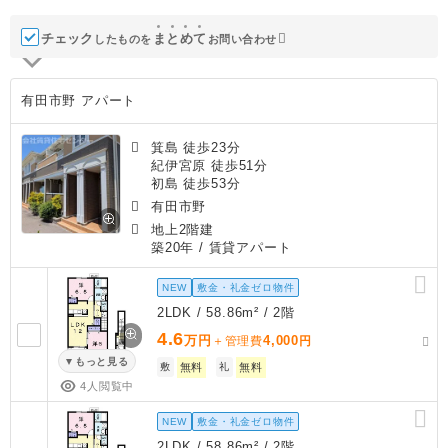
チェック
ま
と
め
て
したものを
お問い合わせ
有田市野 アパート
箕島 徒歩23分
紀伊宮原 徒歩51分
初島 徒歩53分
有田市野
地上2階建
築20年
/ 賃貸アパート
NEW
敷金・礼金ゼロ物件
2LDK / 58.86m² / 2階
4.6
万円
4,000
＋管理費
円
もっと見る
敷
無料
礼
無料
4人閲覧中
NEW
敷金・礼金ゼロ物件
2LDK / 58.86m² / 2階