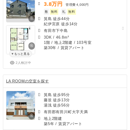
3.8
万円
管理費
4,000円
敷
無料
礼
無料
箕島 徒歩44分
紀伊宮原 徒歩14分
有田市下中島
3DK
/
46.8m²
1階 / 地上2階建 / 103号室
築30年
/ 賃貸アパート
もっと見る
2人検討中
LA ROOMの空室を探す
箕島 徒歩95分
藤並 徒歩13分
湯浅 徒歩56分
有田郡有田川町大字天満
地上2階建
築5年
/ 賃貸アパート