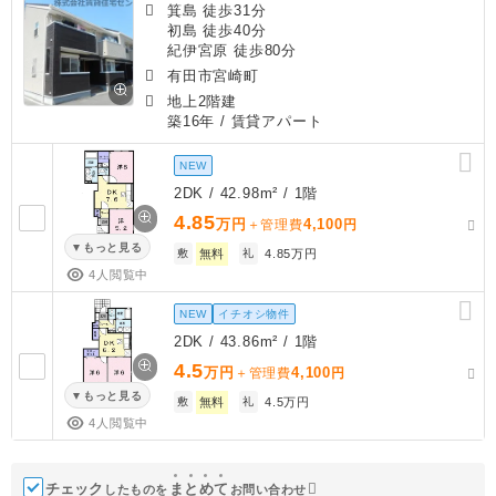
箕島 徒歩31分
初島 徒歩40分
紀伊宮原 徒歩80分
有田市宮崎町
地上2階建
築16年
/ 賃貸アパート
NEW
2DK / 42.98m² / 1階
4.85
万円
4,100
＋管理費
円
もっと見る
敷
無料
礼
4.85万円
4人閲覧中
NEW
イチオシ物件
2DK / 43.86m² / 1階
4.5
万円
4,100
＋管理費
円
もっと見る
敷
無料
礼
4.5万円
4人閲覧中
チェック
ま
と
め
て
したものを
お問い合わせ