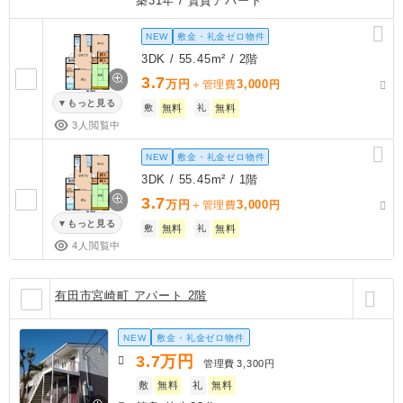
築31年
/ 賃貸アパート
NEW
敷金・礼金ゼロ物件
3DK / 55.45m² / 2階
3.7
万円
3,000
＋管理費
円
もっと見る
敷
無料
礼
無料
3人閲覧中
NEW
敷金・礼金ゼロ物件
3DK / 55.45m² / 1階
3.7
万円
3,000
＋管理費
円
もっと見る
敷
無料
礼
無料
4人閲覧中
有田市宮崎町 アパート 2階
NEW
敷金・礼金ゼロ物件
3.7
万円
管理費
3,300円
敷
無料
礼
無料