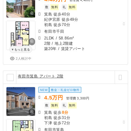
敷
無料
礼
無料
箕島 徒歩40分
紀伊宮原 徒歩49分
初島 徒歩70分
有田市千田
2LDK
/
58.86m²
2階 / 地上2階建
築20年
/ 賃貸アパート
もっと見る
2人検討中
有田市箕島 アパート 2階
NEW
敷金・礼金ゼロ物件
4.5
万円
管理費
3,300円
敷
無料
礼
無料
箕島 徒歩
8分
初島 徒歩31分
下津 徒歩72分
有田市箕島