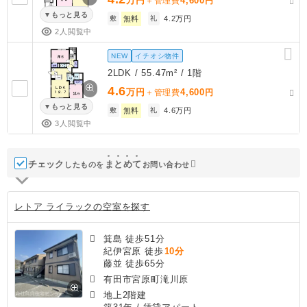
万円
4,600
＋管理費
円
もっと見る
敷
無料
礼
4.2万円
2人閲覧中
NEW
イチオシ物件
2LDK / 55.47m² / 1階
4.6
万円
4,600
＋管理費
円
もっと見る
敷
無料
礼
4.6万円
3人閲覧中
チェック
ま
と
め
て
したものを
お問い合わせ
レトア ライラックの空室を探す
箕島 徒歩51分
紀伊宮原 徒歩
10分
藤並 徒歩65分
有田市宮原町滝川原
地上2階建