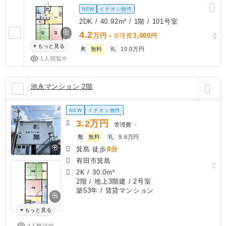
NEW
イチオシ物件
2DK / 40.92m² / 1階 / 101号室
4.2
万円
3,000
＋管理費
円
もっと見る
敷
無料
礼
10.0万円
1人閲覧中
池永マンション 2階
NEW
イチオシ物件
3.2
万円
管理費
－
敷
無料
礼
9.6万円
箕島 徒歩
8分
有田市箕島
2K
/
30.0m²
2階 / 地上3階建 / 2号室
築53年
/ 賃貸マンション
もっと見る
4人検討中