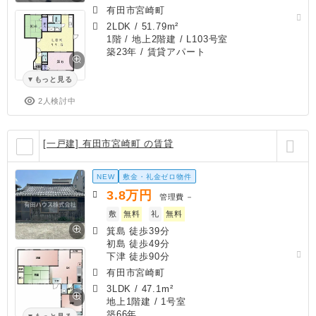
有田市宮崎町
2LDK
/
51.79m²
1階 / 地上2階建 / L103号室
築23年
/ 賃貸アパート
もっと見る
2人検討中
[一戸建] 有田市宮崎町 の賃貸
NEW
敷金・礼金ゼロ物件
3.8
万円
管理費
－
敷
無料
礼
無料
箕島 徒歩39分
初島 徒歩49分
下津 徒歩90分
有田市宮崎町
3LDK
/
47.1m²
地上1階建 / 1号室
築66年