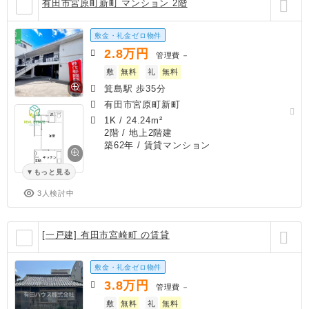
有田市宮原町新町 マンション 2階
敷金・礼金ゼロ物件
2.8
万円
管理費
－
敷
無料
礼
無料
箕島駅 歩35分
有田市宮原町新町
1K
/
24.24m²
2階 / 地上2階建
築62年
/ 賃貸マンション
もっと見る
3人検討中
[一戸建] 有田市宮崎町 の賃貸
敷金・礼金ゼロ物件
3.8
万円
管理費
－
敷
無料
礼
無料