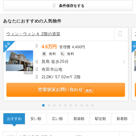
条件保存をする
あなたにおすすめの人気物件
ウィン・ウィンＡ 2階の賃貸
新着
新
4.5万円
管理費
4,400円
敷
無料
礼
無料
箕島 徒歩25分
有田市山地
2LDK/ 57.02m²/ 2階
空室状況お問い合わせ
無料
おすすめ
安い順
広い順
新築順
駅近順
新着順