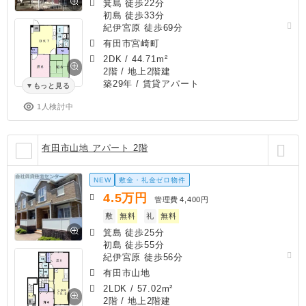
箕島 徒歩22分
初島 徒歩33分
紀伊宮原 徒歩69分
有田市宮崎町
2DK
/
44.71m²
2階 / 地上2階建
築29年
/ 賃貸アパート
もっと見る
1人検討中
有田市山地 アパート 2階
NEW
敷金・礼金ゼロ物件
4.5
万円
管理費
4,400円
敷
無料
礼
無料
箕島 徒歩25分
初島 徒歩55分
紀伊宮原 徒歩56分
有田市山地
2LDK
/
57.02m²
2階 / 地上2階建