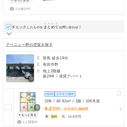
もっと見る
2人検討中
チェック
ま
と
め
て
したものを
お問い合わせ
アベニュー野の空室を探す
箕島 徒歩19分
有田市野
地上2階建
築29年
/ 賃貸アパート
NEW
イチオシ物件
2DK / 40.92m² / 1階 / 106号室
4.2
万円
3,000
＋管理費
円
もっと見る
敷
無料
礼
10.0万円
1人閲覧中