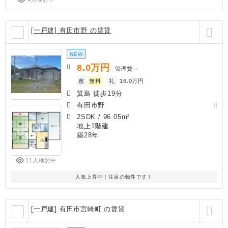
[一戸建] 有田市野 の賃貸
NEW
8.0
万円
管理費
－
敷
無料
礼
16.0万円
箕島 徒歩19分
有田市野
2SDK
/
96.05m²
地上1階建
築28年
11人検討中
人気上昇中！注目の物件です！
[一戸建] 有田市宮崎町 の賃貸