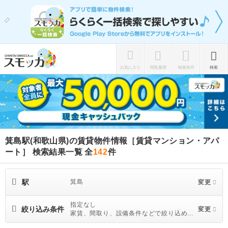
お気に入り
閲覧履歴
検索条件
検索
箕島駅(和歌山県)の賃貸物件情報［賃貸マンション・アパ
ート］ 検索結果一覧
全
142
件
駅
箕島
変更
指定なし
絞り込み条件
変更
家賃、間取り、設備条件などで絞り込めま
す