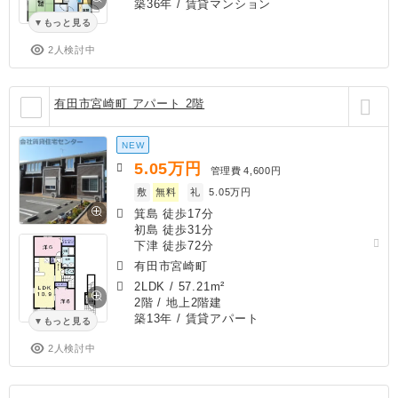
築36年
/ 賃貸マンション
もっと見る
2人検討中
有田市宮崎町 アパート 2階
NEW
5.05
万円
管理費
4,600円
敷
無料
礼
5.05万円
箕島 徒歩17分
初島 徒歩31分
下津 徒歩72分
有田市宮崎町
2LDK
/
57.21m²
2階 / 地上2階建
築13年
/ 賃貸アパート
もっと見る
2人検討中