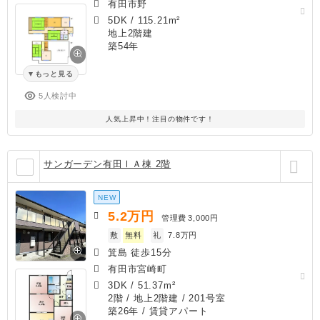
有田市野
5DK
/
115.21m²
地上2階建
築54年
もっと見る
5人検討中
人気上昇中！注目の物件です！
サンガーデン有田ⅠＡ棟 2階
NEW
5.2
万円
管理費
3,000円
敷
無料
礼
7.8万円
箕島 徒歩15分
有田市宮崎町
3DK
/
51.37m²
2階 / 地上2階建 / 201号室
築26年
/ 賃貸アパート