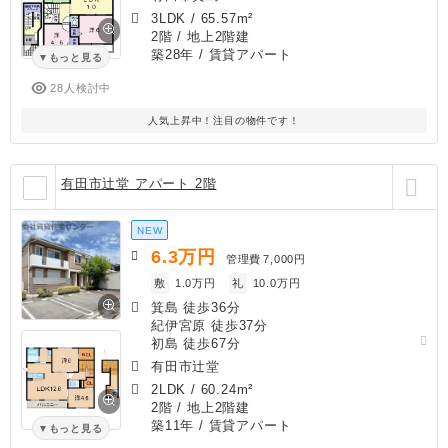
3LDK
/
65.57m²
2階 / 地上2階建
築28年
/ 賃貸アパート
もっと見る
28人検討中
人気上昇中！注目の物件です！
有田市辻堂 アパート 2階
NEW
6.3
万円
管理費
7,000円
敷
1.0万円
礼
10.0万円
箕島 徒歩36分
紀伊宮原 徒歩37分
初島 徒歩67分
有田市辻堂
2LDK
/
60.24m²
2階 / 地上2階建
築11年
/ 賃貸アパート
もっと見る