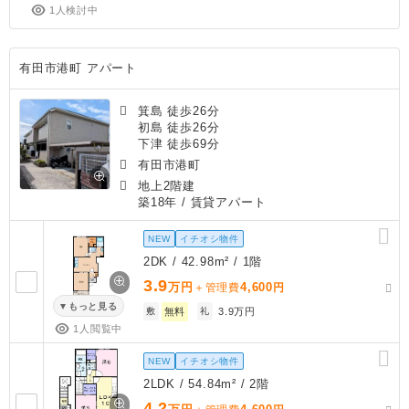
1人検討中
有田市港町 アパート
箕島 徒歩26分
初島 徒歩26分
下津 徒歩69分
有田市港町
地上2階建
築18年
/ 賃貸アパート
NEW
イチオシ物件
2DK / 42.98m² / 1階
3.9
万円
4,600
＋管理費
円
もっと見る
敷
無料
礼
3.9万円
1人閲覧中
NEW
イチオシ物件
2LDK / 54.84m² / 2階
4.2