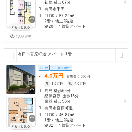
初島 徒歩67分
有田市千田
2LDK
/
57.22m²
2階 / 地上2階建
築20年
/ 賃貸アパート
もっと見る
1人検討中
有田市宮原町道 アパート 1階
NEW
イチオシ物件
4.0
万円
管理費
5,000円
敷
1.0万円
礼
4.0万円
箕島 徒歩63分
紀伊宮原 徒歩13分
藤並 徒歩58分
有田市宮原町道
2LDK
/
46.87m²
1階 / 地上2階建
築31年
/ 賃貸アパート
もっと見る