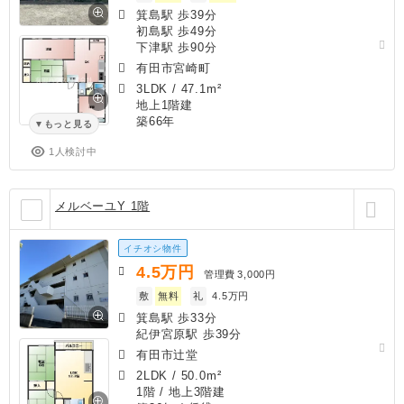
箕島駅 歩39分
初島駅 歩49分
下津駅 歩90分
有田市宮崎町
3LDK
/
47.1m²
地上1階建
築66年
もっと見る
1人検討中
メルベーユY 1階
イチオシ物件
4.5
万円
管理費
3,000円
敷
無料
礼
4.5万円
箕島駅 歩33分
紀伊宮原駅 歩39分
有田市辻堂
2LDK
/
50.0m²
1階 / 地上3階建